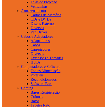
Telas de Projecao
Ventoinhas
Armazenamento
Cartões de Memória
CDs e DVDs
Discos Externos
Diversos
Pen Drives
Cabos e Adaptadores
Adaptadores
Cabos
Carregadores
Diversos
Extensões e Tomadas
HUBs
Computadores e Software
Fontes Alimentação
Portáteis
Recondicionados
Software Box
Gaming
Bases Refrigeração
Colunas
Ratos
Tapetes Rato