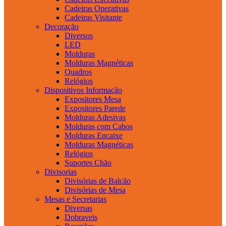
Cadeiras Operativas
Cadeiras Visitante
Decoração
Diversos
LED
Molduras
Molduras Magnéticas
Quadros
Relógios
Dispositivos Informação
Expositores Mesa
Expositores Parede
Molduras Adesivas
Molduras com Cabos
Molduras Encaixe
Molduras Magnéticas
Relógios
Suportes Chão
Divisorias
Divisórias de Balcão
Divisórias de Mesa
Mesas e Secretarias
Diversas
Dobraveis