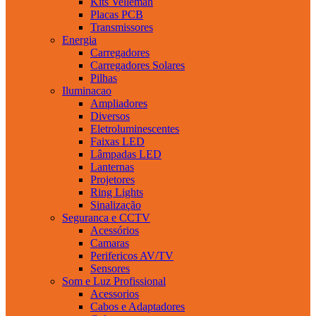
Kits Velleman
Placas PCB
Transmissores
Energia
Carregadores
Carregadores Solares
Pilhas
Iluminacao
Ampliadores
Diversos
Eletroluminescentes
Faixas LED
Lâmpadas LED
Lanternas
Projetores
Ring Lights
Sinalização
Seguranca e CCTV
Acessórios
Camaras
Perifericos AV/TV
Sensores
Som e Luz Profissional
Acessorios
Cabos e Adaptadores