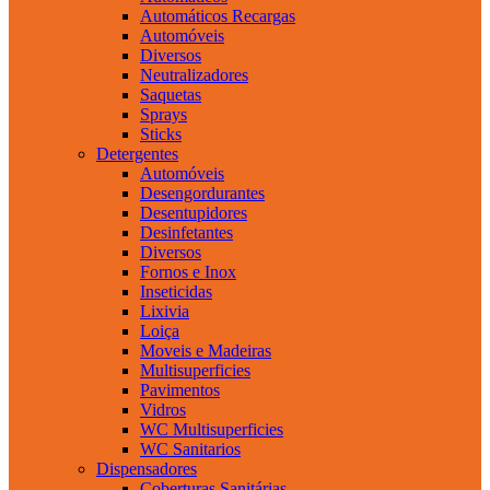
Automáticos Recargas
Automóveis
Diversos
Neutralizadores
Saquetas
Sprays
Sticks
Detergentes
Automóveis
Desengordurantes
Desentupidores
Desinfetantes
Diversos
Fornos e Inox
Inseticidas
Lixivia
Loiça
Moveis e Madeiras
Multisuperficies
Pavimentos
Vidros
WC Multisuperficies
WC Sanitarios
Dispensadores
Coberturas Sanitárias