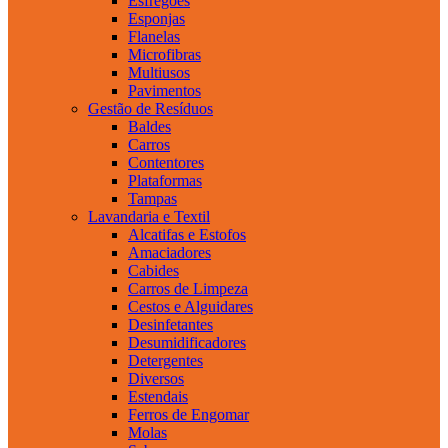
Esfregões
Esponjas
Flanelas
Microfibras
Multiusos
Pavimentos
Gestão de Resíduos
Baldes
Carros
Contentores
Plataformas
Tampas
Lavandaria e Textil
Alcatifas e Estofos
Amaciadores
Cabides
Carros de Limpeza
Cestos e Alguidares
Desinfetantes
Desumidificadores
Detergentes
Diversos
Estendais
Ferros de Engomar
Molas