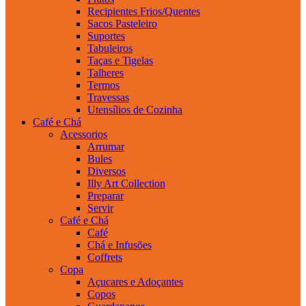
Recipientes Frios/Quentes
Sacos Pasteleiro
Suportes
Tabuleiros
Taças e Tigelas
Talheres
Termos
Travessas
Utensílios de Cozinha
Café e Chá
Acessorios
Arrumar
Bules
Diversos
Illy Art Collection
Preparar
Servir
Café e Chá
Café
Chá e Infusões
Coffrets
Copa
Açucares e Adoçantes
Copos