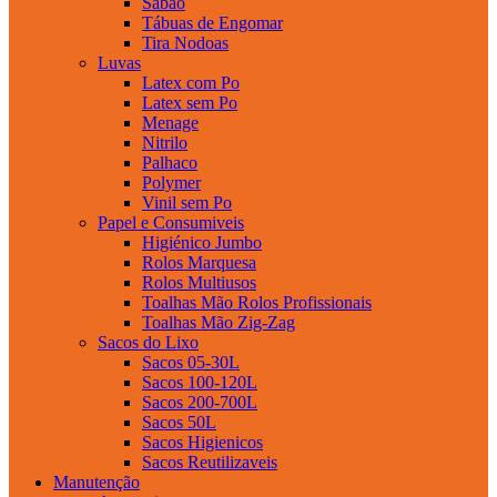
Sabao
Tábuas de Engomar
Tira Nodoas
Luvas
Latex com Po
Latex sem Po
Menage
Nitrilo
Palhaco
Polymer
Vinil sem Po
Papel e Consumiveis
Higiénico Jumbo
Rolos Marquesa
Rolos Multiusos
Toalhas Mão Rolos Profissionais
Toalhas Mão Zig-Zag
Sacos do Lixo
Sacos 05-30L
Sacos 100-120L
Sacos 200-700L
Sacos 50L
Sacos Higienicos
Sacos Reutilizaveis
Manutenção