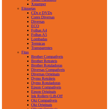
Xstamper
Etiquetas
CDs e DVDs
Cores Diversas
Diversas
ECO
Folhas A4
Folhas A5
Lombadas
Termicas
Transparentes
Fitas
Brother Compatíveis
Brother Retrateis
Brother Rotuladoras
Diversas Compatíveis
Diversas Originais
Dymo Retráteis
Dymo Rotuladoras
Epson Compatíveis
Epson Originais
Ink Rollers+Lift-Off
Oki Compatíveis
Oki Originais