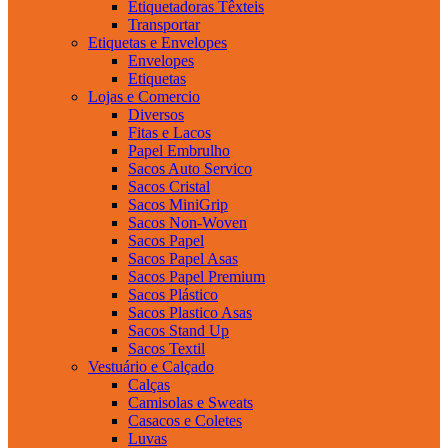
Etiquetadoras Têxteis
Transportar
Etiquetas e Envelopes
Envelopes
Etiquetas
Lojas e Comercio
Diversos
Fitas e Lacos
Papel Embrulho
Sacos Auto Servico
Sacos Cristal
Sacos MiniGrip
Sacos Non-Woven
Sacos Papel
Sacos Papel Asas
Sacos Papel Premium
Sacos Plástico
Sacos Plastico Asas
Sacos Stand Up
Sacos Textil
Vestuário e Calçado
Calças
Camisolas e Sweats
Casacos e Coletes
Luvas