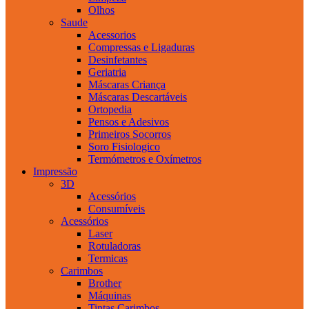
Olhos
Saude
Acessorios
Compressas e Ligaduras
Desinfetantes
Geriatria
Máscaras Criança
Máscaras Descartáveis
Ortopedia
Pensos e Adesivos
Primeiros Socorros
Soro Fisiologico
Termómetros e Oxímetros
Impressão
3D
Acessórios
Consumíveis
Acessórios
Laser
Rotuladoras
Termicas
Carimbos
Brother
Máquinas
Tintas Carimbos