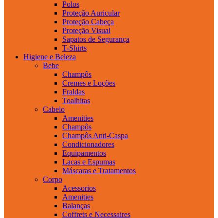
Polos
Proteção Auricular
Proteção Cabeça
Proteção Visual
Sapatos de Segurança
T-Shirts
Higiene e Beleza
Bebe
Champôs
Cremes e Loções
Fraldas
Toalhitas
Cabelo
Amenities
Champôs
Champôs Anti-Caspa
Condicionadores
Equipamentos
Lacas e Espumas
Máscaras e Tratamentos
Corpo
Acessorios
Amenities
Balanças
Coffrets e Necessaires