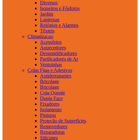
Diversos
Isqueiros e Fósforos
Jardim
Lanternas
Relógios e Alarmes
Têxteis
Climatizacao
Acessórios
Aquecedores
Desumidificadores
Purificadores de Ar
Ventoinhas
Colas Fitas e Adesivos
Antiderrapantes
Bricolage
Bricolage
Cola Quente
Dupla Face
Fixadores
Isolamento
Pinturas
Proteção de Superfícies
Removedores
Reparadoras
Silicones