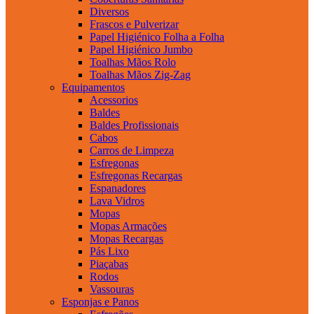
Diversos
Frascos e Pulverizar
Papel Higiénico Folha a Folha
Papel Higiénico Jumbo
Toalhas Mãos Rolo
Toalhas Mãos Zig-Zag
Equipamentos
Acessorios
Baldes
Baldes Profissionais
Cabos
Carros de Limpeza
Esfregonas
Esfregonas Recargas
Espanadores
Lava Vidros
Mopas
Mopas Armações
Mopas Recargas
Pás Lixo
Piaçabas
Rodos
Vassouras
Esponjas e Panos