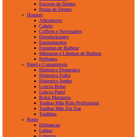
Escovas de Dentes
Pastas de Dentes
Homem
Aftershaves
Cabelo
Coffrets e Necessaires
Desodorizantes
Equipamentos
Espumas de Barbear
Máquinas e Lâminas de Barbear
Perfumes
Papel e Consumiveis
Higienico Domestico
Higienico Folha
Higienico Jumbo
Lencos Bolso
Lencos Papel
Rolos Marquesa
Toalhas Mão Rolo Profissional
Toalhas Mão Zig Zag
Toalhitas
Rosto
Hidratacao
Labios
Limpeza