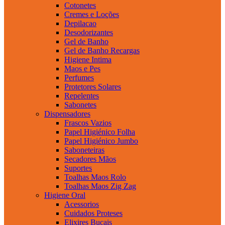
Cotonetes
Cremes e Loções
Depilacao
Desodorizantes
Gel de Banho
Gel de Banho Recargas
Higiene Intima
Maos e Pes
Perfumes
Protetores Solares
Repelentes
Sabonetes
Dispensadores
Frascos Vazios
Papel Higiénico Folha
Papel Higiénico Jumbo
Saboneteiras
Secadores Mãos
Suportes
Toalhas Maos Rolo
Toalhas Maos Zig Zag
Higiene Oral
Acessorios
Cuidados Proteses
Elixires Bucais