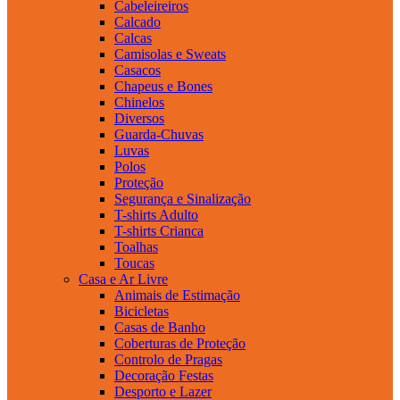
Cabeleireiros
Calcado
Calcas
Camisolas e Sweats
Casacos
Chapeus e Bones
Chinelos
Diversos
Guarda-Chuvas
Luvas
Polos
Proteção
Segurança e Sinalização
T-shirts Adulto
T-shirts Crianca
Toalhas
Toucas
Casa e Ar Livre
Animais de Estimação
Bicicletas
Casas de Banho
Coberturas de Proteção
Controlo de Pragas
Decoração Festas
Desporto e Lazer