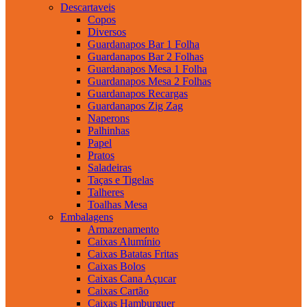
Descartaveis
Copos
Diversos
Guardanapos Bar 1 Folha
Guardanapos Bar 2 Folhas
Guardanapos Mesa 1 Folha
Guardanapos Mesa 2 Folhas
Guardanapos Recargas
Guardanapos Zig Zag
Naperons
Palhinhas
Papel
Pratos
Saladeiras
Taças e Tigelas
Talheres
Toalhas Mesa
Embalagens
Armazenamento
Caixas Alumínio
Caixas Batatas Fritas
Caixas Bolos
Caixas Cana Açucar
Caixas Cartão
Caixas Hamburguer