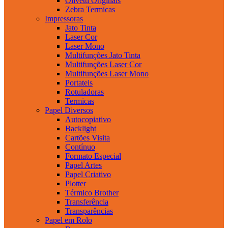
Olivetti Originais
Zebra Termicas
Impressoras
Jato Tinta
Laser Cor
Laser Mono
Multifunções Jato Tinta
Multifunções Laser Cor
Multifunções Laser Mono
Portateis
Rotuladoras
Termicas
Papel Diversos
Autocopiativo
Backlight
Cartões Visita
Contínuo
Formato Especial
Papel Artes
Papel Criativo
Plotter
Térmico Brother
Transferência
Transparências
Papel em Rolo