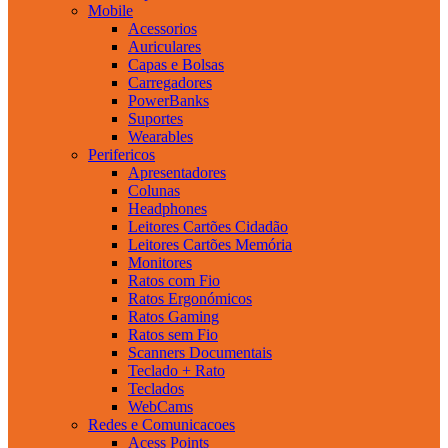
Mobile
Acessorios
Auriculares
Capas e Bolsas
Carregadores
PowerBanks
Suportes
Wearables
Perifericos
Apresentadores
Colunas
Headphones
Leitores Cartões Cidadão
Leitores Cartões Memória
Monitores
Ratos com Fio
Ratos Ergonómicos
Ratos Gaming
Ratos sem Fio
Scanners Documentais
Teclado + Rato
Teclados
WebCams
Redes e Comunicacoes
Acess Points