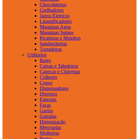
Chocolateiras
Grelhadores
Jarros Eletricos
Liquidificadores
Maquinas Agua
Maquinas Sumos
Picadoras e Moinhos
Sanduicheiras
Torradeiras
Utilitarios
Bules
Caixas e Tabuleiros
Canecas e Chávenas
Colheres
Copos
Dispensadores
Diversos
Ementas
Facas
Garfos
Garrafas
Higienização
Mercearias
Molheiras
Pratos