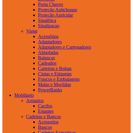
Porta Chaves
Proteção Antichoque
Proteção Auricular
Sinalética
Sinalizacao
Viajar
Acessórios
Adaptadores
Adaptadores e Carregadores
Almofadas
Balanças
Cadeados
Carteiras e Bolsas
Cintas e Etiquetas
Frascos e Embalagens
Malas e Mochilas
PowerBanks
Mobiliario
Armarios
Cacifos
Estantes
Cadeiras e Bancos
Acessorios
Bancos
Cadeiras Executivas