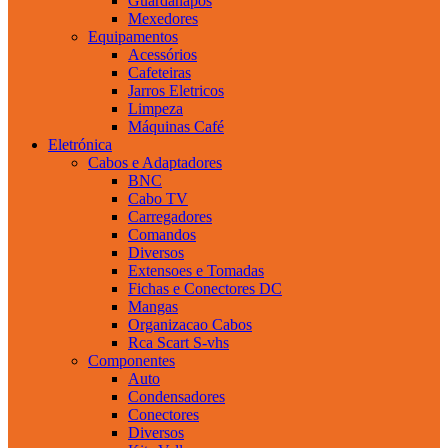
Guardanapos
Mexedores
Equipamentos
Acessórios
Cafeteiras
Jarros Eletricos
Limpeza
Máquinas Café
Eletrónica
Cabos e Adaptadores
BNC
Cabo TV
Carregadores
Comandos
Diversos
Extensoes e Tomadas
Fichas e Conectores DC
Mangas
Organizacao Cabos
Rca Scart S-vhs
Componentes
Auto
Condensadores
Conectores
Diversos