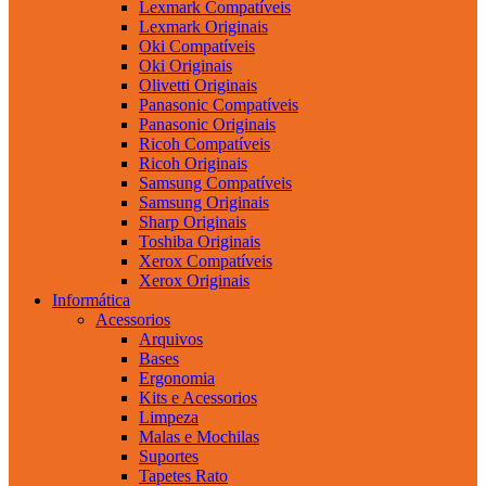
Lexmark Compatíveis
Lexmark Originais
Oki Compatíveis
Oki Originais
Olivetti Originais
Panasonic Compatíveis
Panasonic Originais
Ricoh Compatíveis
Ricoh Originais
Samsung Compatíveis
Samsung Originais
Sharp Originais
Toshiba Originais
Xerox Compatíveis
Xerox Originais
Informática
Acessorios
Arquivos
Bases
Ergonomia
Kits e Acessorios
Limpeza
Malas e Mochilas
Suportes
Tapetes Rato