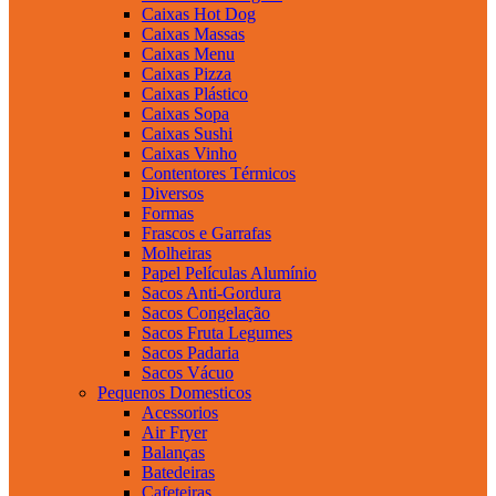
Caixas Hot Dog
Caixas Massas
Caixas Menu
Caixas Pizza
Caixas Plástico
Caixas Sopa
Caixas Sushi
Caixas Vinho
Contentores Térmicos
Diversos
Formas
Frascos e Garrafas
Molheiras
Papel Películas Alumínio
Sacos Anti-Gordura
Sacos Congelação
Sacos Fruta Legumes
Sacos Padaria
Sacos Vácuo
Pequenos Domesticos
Acessorios
Air Fryer
Balanças
Batedeiras
Cafeteiras