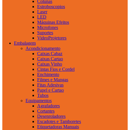
Colunas
Estroboscopios
Laser
LED
Máquinas Efeitos
Microfones
Suportes
VideoProjetores
Embalagem
Acondicionamento
Caixas Cabaz
Caixas Cartao
Caixas Vinho
Cintas Fios e Cordel
Enchimento
Filmes e Mangas
Fitas Adesivas
Papel e Cartao
Tubos
Equipamentos
Agrafadores
Cortantes
Desenroladores
Escadotes e Tamboretes
Etiquetadoras Manuais