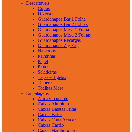
Descartaveis
Copos
Diversos
Guardanapos Bar 1 Folha
Guardanapos Bar 2 Folhas
Guardanapos Mesa 1 Folha
Guardanapos Mesa 2 Folhas
Guardanapos Recargas
Guardanapos Zig Zag
Naperons
Palhinhas
Papel
Pratos
Saladeiras
Taças e Tigelas
Talheres
Toalhas Mesa
Embalagens
Armazenamento
Caixas Alumínio
Caixas Batatas Fritas
Caixas Bolos
Caixas Cana Açucar
Caixas Cartão
Caixas Hamburguer