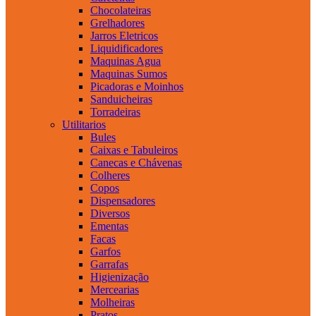
Chocolateiras
Grelhadores
Jarros Eletricos
Liquidificadores
Maquinas Agua
Maquinas Sumos
Picadoras e Moinhos
Sanduicheiras
Torradeiras
Utilitarios
Bules
Caixas e Tabuleiros
Canecas e Chávenas
Colheres
Copos
Dispensadores
Diversos
Ementas
Facas
Garfos
Garrafas
Higienização
Mercearias
Molheiras
Pratos