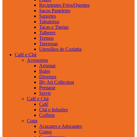
Recipientes Frios/Quentes
Sacos Pasteleiro
Suportes
Tabuleiros
Taças e Tigelas
Talheres
Termos
Travessas
Utensílios de Cozinha
Café e Chá
Acessorios
Arrumar
Bules
Diversos
Illy Art Collection
Preparar
Servir
Café e Chá
Café
Chá e Infusões
Coffrets
Copa
Açucares e Adoçantes
Copos