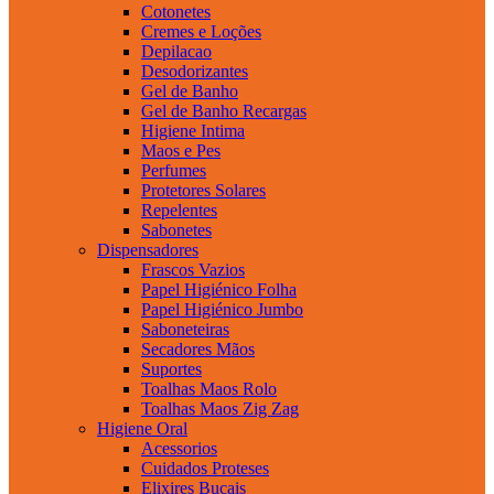
Cotonetes
Cremes e Loções
Depilacao
Desodorizantes
Gel de Banho
Gel de Banho Recargas
Higiene Intima
Maos e Pes
Perfumes
Protetores Solares
Repelentes
Sabonetes
Dispensadores
Frascos Vazios
Papel Higiénico Folha
Papel Higiénico Jumbo
Saboneteiras
Secadores Mãos
Suportes
Toalhas Maos Rolo
Toalhas Maos Zig Zag
Higiene Oral
Acessorios
Cuidados Proteses
Elixires Bucais