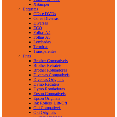
Xstamper
Etiquetas
CDs e DVDs
Cores Diversas
Diversas
ECO
Folhas A4
Folhas A5
Lombadas
Termicas
Transparentes
Fitas
Brother Compatíveis
Brother Retrateis
Brother Rotuladoras
Diversas Compatíveis
Diversas Originais
Dymo Retráteis
Dymo Rotuladoras
Epson Compatíveis
Epson Originais
Ink Rollers+Lift-Off
Oki Compatíveis
Oki Originais