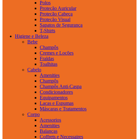
Polos
Proteção Auricular
Proteção Cabeça
Proteção Visual
Sapatos de Segurança
T-Shirts
Higiene e Beleza
Bebe
Champôs
Cremes e Loções
Fraldas
Toalhitas
Cabelo
Amenities
Champôs
Champôs Anti-Caspa
Condicionadores
Equipamentos
Lacas e Espumas
Máscaras e Tratamentos
Corpo
Acessorios
Amenities
Balanças
Coffrets e Necessaires