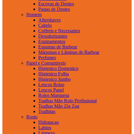
Escovas de Dentes
Pastas de Dentes
Homem
Aftershaves
Cabelo
Coffrets e Necessaires
Desodorizantes
Equipamentos
Espumas de Barbear
Máquinas e Lâminas de Barbear
Perfumes
Papel e Consumiveis
Higienico Domestico
Higienico Folha
Higienico Jumbo
Lencos Bolso
Lencos Papel
Rolos Marquesa
Toalhas Mão Rolo Profissional
Toalhas Mão Zig Zag
Toalhitas
Rosto
Hidratacao
Labios
Limpeza