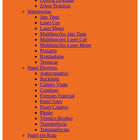
Olivetti Originais
Zebra Termicas
Impressoras
Jato Tinta
Laser Cor
Laser Mono
Multifunções Jato Tinta
Multifunções Laser Cor
Multifunções Laser Mono
Portateis
Rotuladoras
Termicas
Papel Diversos
Autocopiativo
Backlight
Cartões Visita
Contínuo
Formato Especial
Papel Artes
Papel Criativo
Plotter
Térmico Brother
Transferência
Transparências
Papel em Rolo