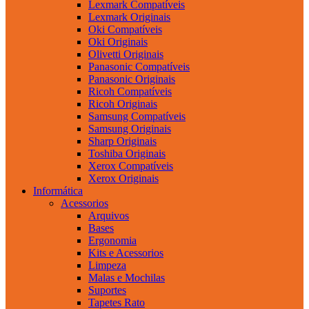
Lexmark Compatíveis
Lexmark Originais
Oki Compatíveis
Oki Originais
Olivetti Originais
Panasonic Compatíveis
Panasonic Originais
Ricoh Compatíveis
Ricoh Originais
Samsung Compatíveis
Samsung Originais
Sharp Originais
Toshiba Originais
Xerox Compatíveis
Xerox Originais
Informática
Acessorios
Arquivos
Bases
Ergonomia
Kits e Acessorios
Limpeza
Malas e Mochilas
Suportes
Tapetes Rato