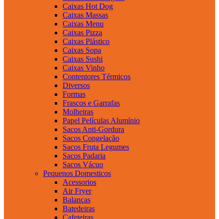
Caixas Hot Dog
Caixas Massas
Caixas Menu
Caixas Pizza
Caixas Plástico
Caixas Sopa
Caixas Sushi
Caixas Vinho
Contentores Térmicos
Diversos
Formas
Frascos e Garrafas
Molheiras
Papel Películas Alumínio
Sacos Anti-Gordura
Sacos Congelação
Sacos Fruta Legumes
Sacos Padaria
Sacos Vácuo
Pequenos Domesticos
Acessorios
Air Fryer
Balanças
Batedeiras
Cafeteiras