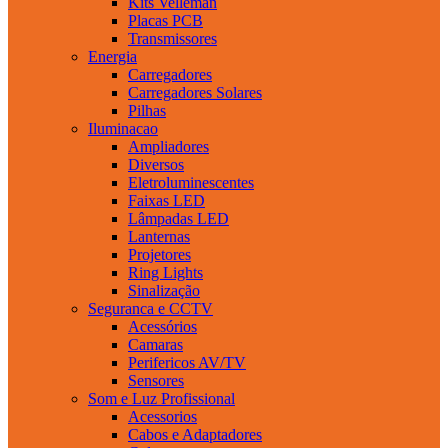
Kits Velleman
Placas PCB
Transmissores
Energia
Carregadores
Carregadores Solares
Pilhas
Iluminacao
Ampliadores
Diversos
Eletroluminescentes
Faixas LED
Lâmpadas LED
Lanternas
Projetores
Ring Lights
Sinalização
Seguranca e CCTV
Acessórios
Camaras
Perifericos AV/TV
Sensores
Som e Luz Profissional
Acessorios
Cabos e Adaptadores