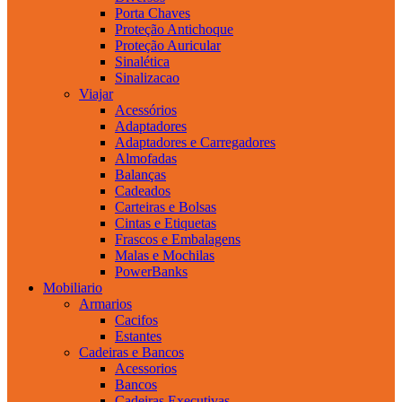
Porta Chaves
Proteção Antichoque
Proteção Auricular
Sinalética
Sinalizacao
Viajar
Acessórios
Adaptadores
Adaptadores e Carregadores
Almofadas
Balanças
Cadeados
Carteiras e Bolsas
Cintas e Etiquetas
Frascos e Embalagens
Malas e Mochilas
PowerBanks
Mobiliario
Armarios
Cacifos
Estantes
Cadeiras e Bancos
Acessorios
Bancos
Cadeiras Executivas