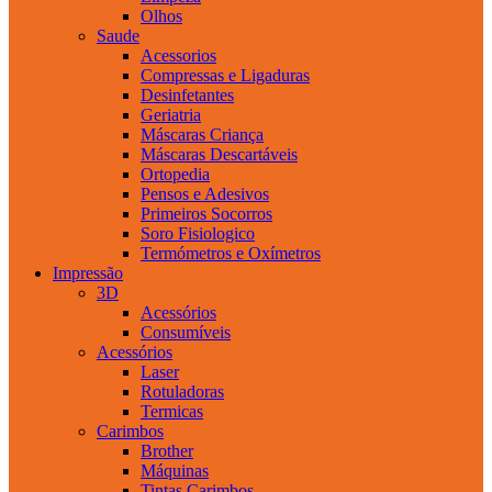
Olhos
Saude
Acessorios
Compressas e Ligaduras
Desinfetantes
Geriatria
Máscaras Criança
Máscaras Descartáveis
Ortopedia
Pensos e Adesivos
Primeiros Socorros
Soro Fisiologico
Termómetros e Oxímetros
Impressão
3D
Acessórios
Consumíveis
Acessórios
Laser
Rotuladoras
Termicas
Carimbos
Brother
Máquinas
Tintas Carimbos