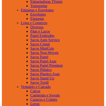
Etiquetadoras Têxteis
Transportar
Etiquetas e Envelopes
Envelopes
Etiquetas
Lojas e Comercio
Diversos
Fitas e Lacos
Papel Embrulho
Sacos Auto Servico
Sacos Cristal
Sacos MiniGrip
Sacos Non-Woven
Sacos Papel
Sacos Papel Asas
Sacos Papel Premium
Sacos Plástico
Sacos Plastico Asas
Sacos Stand Up
Sacos Textil
Vestuário e Calçado
Calças
Camisolas e Sweats
Casacos e Coletes
Luvas