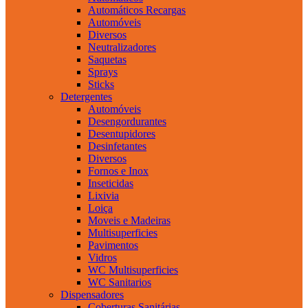
Automáticos Recargas
Automóveis
Diversos
Neutralizadores
Saquetas
Sprays
Sticks
Detergentes
Automóveis
Desengordurantes
Desentupidores
Desinfetantes
Diversos
Fornos e Inox
Inseticidas
Lixivia
Loiça
Moveis e Madeiras
Multisuperficies
Pavimentos
Vidros
WC Multisuperficies
WC Sanitarios
Dispensadores
Coberturas Sanitárias