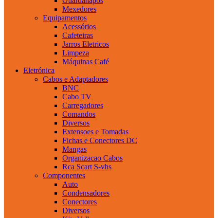
Guardanapos
Mexedores
Equipamentos
Acessórios
Cafeteiras
Jarros Eletricos
Limpeza
Máquinas Café
Eletrónica
Cabos e Adaptadores
BNC
Cabo TV
Carregadores
Comandos
Diversos
Extensoes e Tomadas
Fichas e Conectores DC
Mangas
Organizacao Cabos
Rca Scart S-vhs
Componentes
Auto
Condensadores
Conectores
Diversos