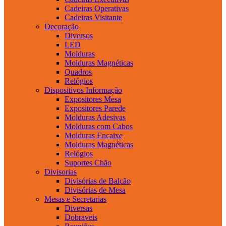
Cadeiras Operativas
Cadeiras Visitante
Decoração
Diversos
LED
Molduras
Molduras Magnéticas
Quadros
Relógios
Dispositivos Informação
Expositores Mesa
Expositores Parede
Molduras Adesivas
Molduras com Cabos
Molduras Encaixe
Molduras Magnéticas
Relógios
Suportes Chão
Divisorias
Divisórias de Balcão
Divisórias de Mesa
Mesas e Secretarias
Diversas
Dobraveis