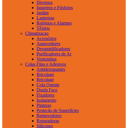
Diversos
Isqueiros e Fósforos
Jardim
Lanternas
Relógios e Alarmes
Têxteis
Climatizacao
Acessórios
Aquecedores
Desumidificadores
Purificadores de Ar
Ventoinhas
Colas Fitas e Adesivos
Antiderrapantes
Bricolage
Bricolage
Cola Quente
Dupla Face
Fixadores
Isolamento
Pinturas
Proteção de Superfícies
Removedores
Reparadoras
Silicones