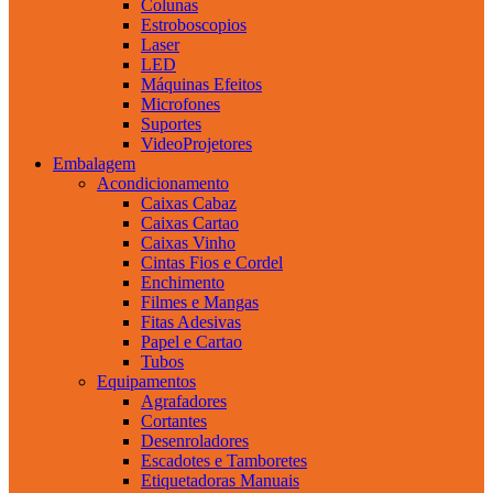
Colunas
Estroboscopios
Laser
LED
Máquinas Efeitos
Microfones
Suportes
VideoProjetores
Embalagem
Acondicionamento
Caixas Cabaz
Caixas Cartao
Caixas Vinho
Cintas Fios e Cordel
Enchimento
Filmes e Mangas
Fitas Adesivas
Papel e Cartao
Tubos
Equipamentos
Agrafadores
Cortantes
Desenroladores
Escadotes e Tamboretes
Etiquetadoras Manuais