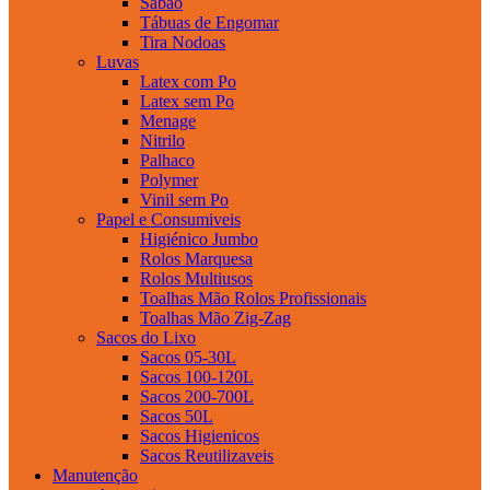
Sabao
Tábuas de Engomar
Tira Nodoas
Luvas
Latex com Po
Latex sem Po
Menage
Nitrilo
Palhaco
Polymer
Vinil sem Po
Papel e Consumiveis
Higiénico Jumbo
Rolos Marquesa
Rolos Multiusos
Toalhas Mão Rolos Profissionais
Toalhas Mão Zig-Zag
Sacos do Lixo
Sacos 05-30L
Sacos 100-120L
Sacos 200-700L
Sacos 50L
Sacos Higienicos
Sacos Reutilizaveis
Manutenção