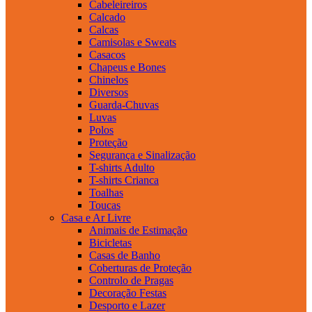
Cabeleireiros
Calcado
Calcas
Camisolas e Sweats
Casacos
Chapeus e Bones
Chinelos
Diversos
Guarda-Chuvas
Luvas
Polos
Proteção
Segurança e Sinalização
T-shirts Adulto
T-shirts Crianca
Toalhas
Toucas
Casa e Ar Livre
Animais de Estimação
Bicicletas
Casas de Banho
Coberturas de Proteção
Controlo de Pragas
Decoração Festas
Desporto e Lazer