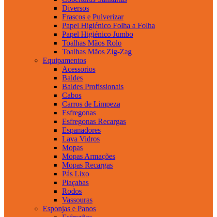
Diversos
Frascos e Pulverizar
Papel Higiénico Folha a Folha
Papel Higiénico Jumbo
Toalhas Mãos Rolo
Toalhas Mãos Zig-Zag
Equipamentos
Acessorios
Baldes
Baldes Profissionais
Cabos
Carros de Limpeza
Esfregonas
Esfregonas Recargas
Espanadores
Lava Vidros
Mopas
Mopas Armações
Mopas Recargas
Pás Lixo
Piaçabas
Rodos
Vassouras
Esponjas e Panos