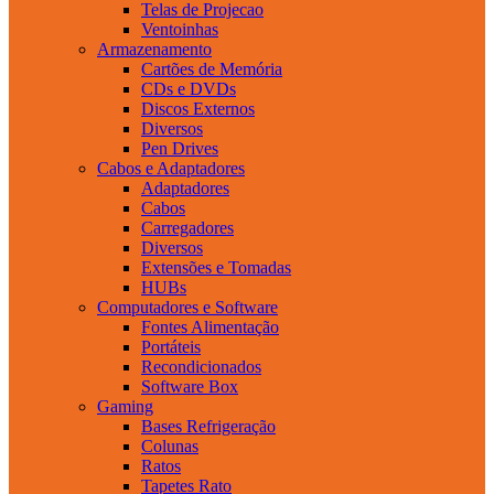
Telas de Projecao
Ventoinhas
Armazenamento
Cartões de Memória
CDs e DVDs
Discos Externos
Diversos
Pen Drives
Cabos e Adaptadores
Adaptadores
Cabos
Carregadores
Diversos
Extensões e Tomadas
HUBs
Computadores e Software
Fontes Alimentação
Portáteis
Recondicionados
Software Box
Gaming
Bases Refrigeração
Colunas
Ratos
Tapetes Rato