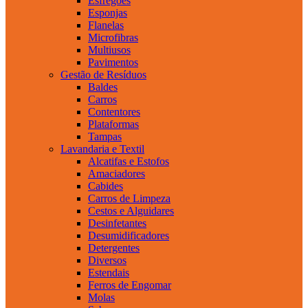
Esfregões
Esponjas
Flanelas
Microfibras
Multiusos
Pavimentos
Gestão de Resíduos
Baldes
Carros
Contentores
Plataformas
Tampas
Lavandaria e Textil
Alcatifas e Estofos
Amaciadores
Cabides
Carros de Limpeza
Cestos e Alguidares
Desinfetantes
Desumidificadores
Detergentes
Diversos
Estendais
Ferros de Engomar
Molas