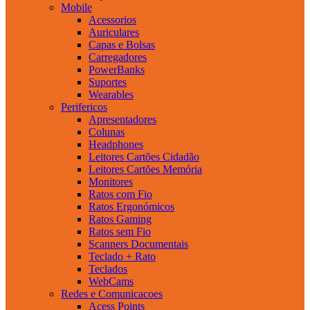
Mobile
Acessorios
Auriculares
Capas e Bolsas
Carregadores
PowerBanks
Suportes
Wearables
Perifericos
Apresentadores
Colunas
Headphones
Leitores Cartões Cidadão
Leitores Cartões Memória
Monitores
Ratos com Fio
Ratos Ergonómicos
Ratos Gaming
Ratos sem Fio
Scanners Documentais
Teclado + Rato
Teclados
WebCams
Redes e Comunicacoes
Acess Points