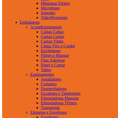
Máquinas Efeitos
Microfones
Suportes
VideoProjetores
Embalagem
Acondicionamento
Caixas Cabaz
Caixas Cartao
Caixas Vinho
Cintas Fios e Cordel
Enchimento
Filmes e Mangas
Fitas Adesivas
Papel e Cartao
Tubos
Equipamentos
Agrafadores
Cortantes
Desenroladores
Escadotes e Tamboretes
Etiquetadoras Manuais
Etiquetadoras Têxteis
Transportar
Etiquetas e Envelopes
Envelopes