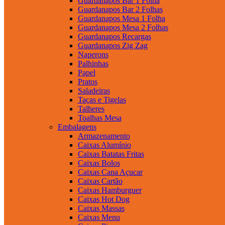
Guardanapos Bar 1 Folha
Guardanapos Bar 2 Folhas
Guardanapos Mesa 1 Folha
Guardanapos Mesa 2 Folhas
Guardanapos Recargas
Guardanapos Zig Zag
Naperons
Palhinhas
Papel
Pratos
Saladeiras
Taças e Tigelas
Talheres
Toalhas Mesa
Embalagens
Armazenamento
Caixas Alumínio
Caixas Batatas Fritas
Caixas Bolos
Caixas Cana Açucar
Caixas Cartão
Caixas Hamburguer
Caixas Hot Dog
Caixas Massas
Caixas Menu