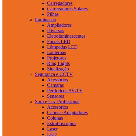
Carregadores
Carregadores Solares
Pilhas
Iluminacao
Ampliadores
Diversos
Eletroluminescentes
Faixas LED
Lâmpadas LED
Lanternas
Projetores
Ring Lights
Sinalização
Seguranca e CCTV
Acessórios
Camaras
Perifericos AV/TV
Sensores
Som e Luz Profissional
Acessorios
Cabos e Adaptadores
Colunas
Estroboscopios
Laser
LED