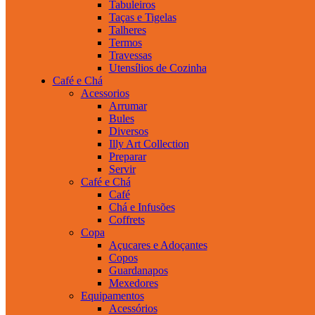
Tabuleiros
Taças e Tigelas
Talheres
Termos
Travessas
Utensílios de Cozinha
Café e Chá
Acessorios
Arrumar
Bules
Diversos
Illy Art Collection
Preparar
Servir
Café e Chá
Café
Chá e Infusões
Coffrets
Copa
Açucares e Adoçantes
Copos
Guardanapos
Mexedores
Equipamentos
Acessórios