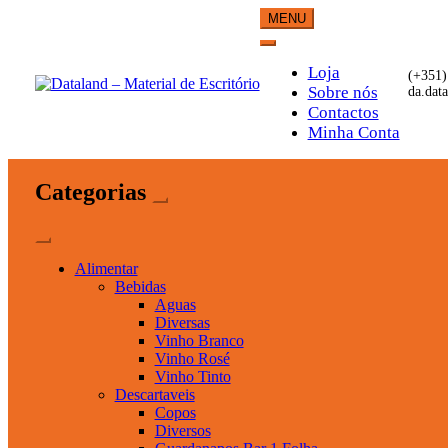
Skip
MENU
to
content
Loja
(+351)
Sobre nós
da.dat
Contactos
Dataland – Material de Esc
Material de Escritório
Minha Conta
Categorias
Alimentar
Bebidas
Aguas
Diversas
Vinho Branco
Vinho Rosé
Vinho Tinto
Descartaveis
Copos
Diversos