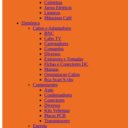
Cafeteiras
Jarros Eletricos
Limpeza
Máquinas Café
Eletrónica
Cabos e Adaptadores
BNC
Cabo TV
Carregadores
Comandos
Diversos
Extensoes e Tomadas
Fichas e Conectores DC
Mangas
Organizacao Cabos
Rca Scart S-vhs
Componentes
Auto
Condensadores
Conectores
Diversos
Kits Velleman
Placas PCB
Transmissores
Energia