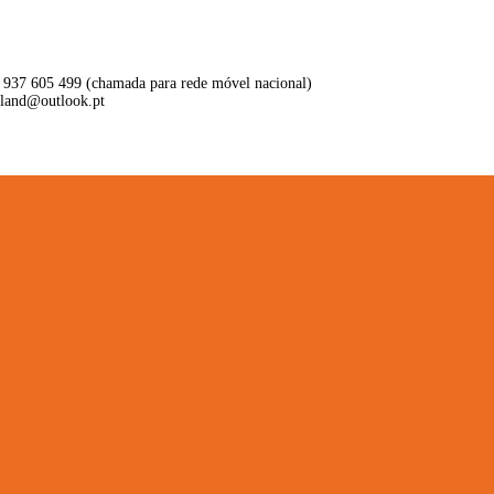
 937 605 499 (chamada para rede móvel nacional)
aland@outlook.pt
ritório