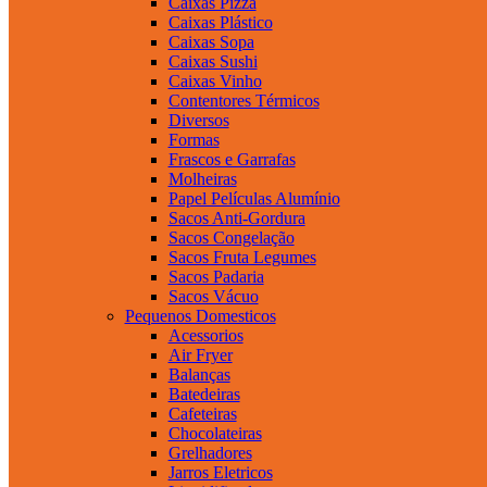
Caixas Pizza
Caixas Plástico
Caixas Sopa
Caixas Sushi
Caixas Vinho
Contentores Térmicos
Diversos
Formas
Frascos e Garrafas
Molheiras
Papel Películas Alumínio
Sacos Anti-Gordura
Sacos Congelação
Sacos Fruta Legumes
Sacos Padaria
Sacos Vácuo
Pequenos Domesticos
Acessorios
Air Fryer
Balanças
Batedeiras
Cafeteiras
Chocolateiras
Grelhadores
Jarros Eletricos