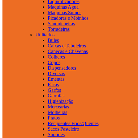
Liquidificadores
Maquinas Agua
Maquinas Sumos
Picadoras e Moinhos
Sanduicheiras
Torradeiras
Utilitarios
Bules
Caixas e Tabuleiros
Canecas e Chávenas
Colheres
Copos
Dispensadores
Diversos
Ementas
Facas
Garfos
Garrafas
Higienização
Mercearias
Molheiras
Pratos
Recipientes Frios/Quentes
Sacos Pasteleiro
Suportes