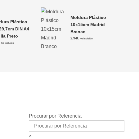
Moldura Plástico
dura Plástico
10x15cm Madrid
29,7cm DIN A4
Branco
lla Preto
2,94
€
Iva Incluido
€
Iva Incluido
Procurar por Referencia
×