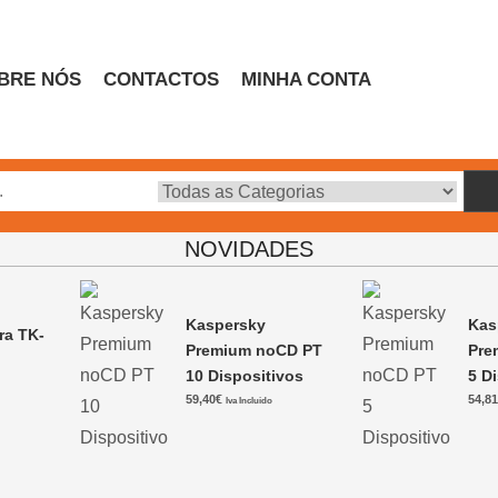
BRE NÓS
CONTACTOS
MINHA CONTA
Escritório
NOVIDADES
Kaspersky
Kas
ra TK-
Premium noCD PT
Pre
10 Dispositivos
5 D
0
59,40
€
54,8
Iva Incluido