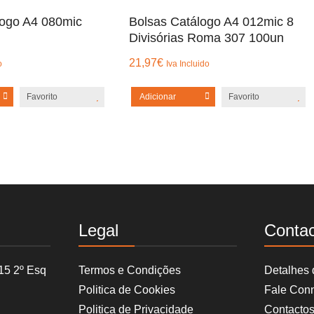
logo A4 080mic
Bolsas Catálogo A4 012mic 8
Divisórias Roma 307 100un
21,97
€
o
Iva Incluido
Favorito
Adicionar
Favorito
Legal
Conta
15 2º Esq
Termos e Condições
Detalhes
Politica de Cookies
Fale Con
Politica de Privacidade
Contacto