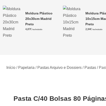
Moldura Plástico
Moldura Plás
20x30cm Madrid
10x15cm Ma
Preto
Preto
4,87
€
2,94
€
Iva Incluido
Iva Incluido
Início
/
Papelaria
/
Pastas Arquivo e Dossiers
/
Pastas
/ Pas
Pasta C/40 Bolsas 80 Página