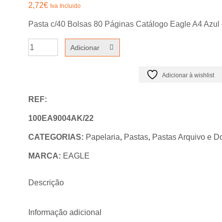
2,72
€
Iva Incluido
Pasta c/40 Bolsas 80 Páginas Catálogo Eagle A4 Azul
Quantidade
Adicionar
de
Pasta
Adicionar à wishlist
c/40
REF:
Bolsas
80
100EA9004AK/22
Páginas
CATEGORIAS:
Papelaria
,
Pastas
,
Pastas Arquivo e D
Catálogo
MARCA:
EAGLE
Eagle
A4
Descrição
Azul
Informação adicional