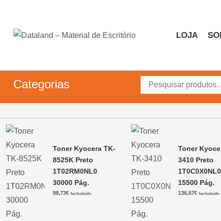
Skip
to
content
LOJA
SO
Dataland – Material de 
Material de Escritório
Categorias
Toner Kyocera TK-
Toner Kyoce
8525K Preto
3410 Preto
1T02RM0NL0
1T0C0X0NL
30000 Pág.
15500 Pág.
98,73
€
136,57
€
Iva Incluido
Iva Incluido