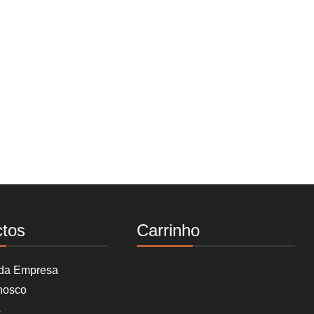
ctos
Carrinho
 da Empresa
nosco
s