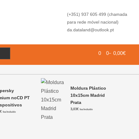
(+351) 937 605 499 (chamada
para rede móvel nacional)
da.dataland@outlook.pt
0
0
0,00€
Moldura Plástico
persky
10x15cm Madrid
mium noCD PT
Prata
ispositivos
3,03
€
Iva Incluido
1
€
Iva Incluido