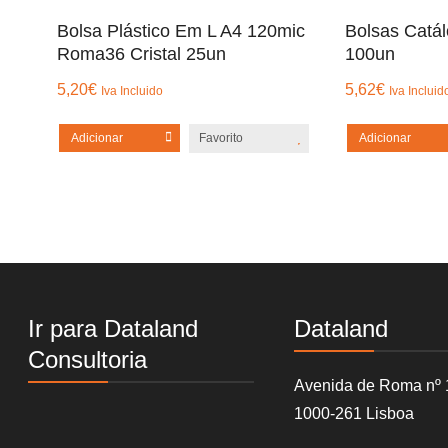
Bolsa Plástico Em L A4 120mic
Bolsas Catá
Roma36 Cristal 25un
100un
5,20
€
5,62
€
Iva Incluido
Iva Incluid
Adicionar
Favorito
Adicionar
Ir para Dataland
Dataland
Consultoria
Avenida de Roma nº 
1000-261 Lisboa