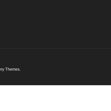
ery Themes
.