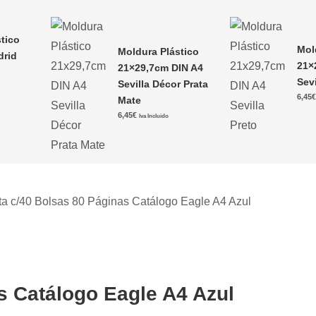
tico
Mol
Moldura Plástico
drid
21×
21×29,7cm DIN A4
Sevi
Sevilla Décor Prata
6,45
Mate
6,45
€
Iva Incluido
ta c/40 Bolsas 80 Páginas Catálogo Eagle A4 Azul
s Catálogo Eagle A4 Azul