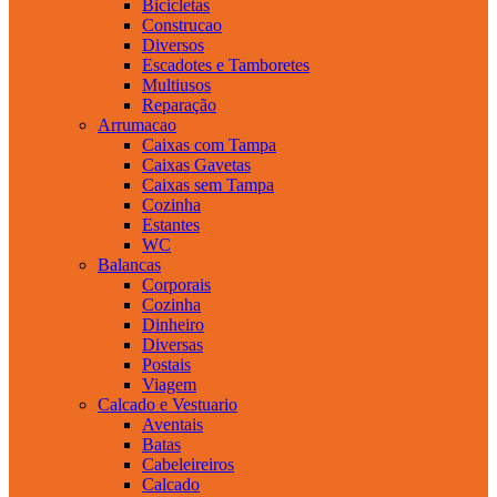
Bicicletas
Construcao
Diversos
Escadotes e Tamboretes
Multiusos
Reparação
Arrumacao
Caixas com Tampa
Caixas Gavetas
Caixas sem Tampa
Cozinha
Estantes
WC
Balancas
Corporais
Cozinha
Dinheiro
Diversas
Postais
Viagem
Calcado e Vestuario
Aventais
Batas
Cabeleireiros
Calcado