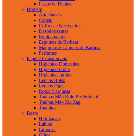
Pastas de Dentes
Homem
Aftershaves
Cabelo
Coffrets e Necessaires
Desodorizantes
Equipamentos
Espumas de Barbear
Máquinas e Lâminas de Barbear
Perfumes
Papel e Consumiveis
Higienico Domestico
Higienico Folha
Higienico Jumbo
Lencos Bolso
Lencos Papel
Rolos Marquesa
Toalhas Mão Rolo Profissional
Toalhas Mão Zig Zag
Toalhitas
Rosto
Hidratacao
Labios
Limpeza
Olhos