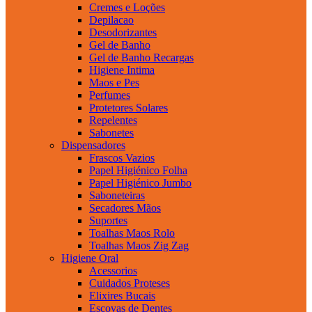
Cremes e Loções
Depilacao
Desodorizantes
Gel de Banho
Gel de Banho Recargas
Higiene Intima
Maos e Pes
Perfumes
Protetores Solares
Repelentes
Sabonetes
Dispensadores
Frascos Vazios
Papel Higiénico Folha
Papel Higiénico Jumbo
Saboneteiras
Secadores Mãos
Suportes
Toalhas Maos Rolo
Toalhas Maos Zig Zag
Higiene Oral
Acessorios
Cuidados Proteses
Elixires Bucais
Escovas de Dentes