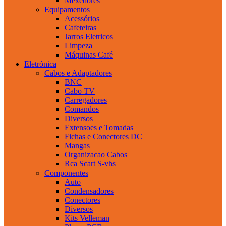
Mexedores
Equipamentos
Acessórios
Cafeteiras
Jarros Eletricos
Limpeza
Máquinas Café
Eletrónica
Cabos e Adaptadores
BNC
Cabo TV
Carregadores
Comandos
Diversos
Extensoes e Tomadas
Fichas e Conectores DC
Mangas
Organizacao Cabos
Rca Scart S-vhs
Componentes
Auto
Condensadores
Conectores
Diversos
Kits Velleman