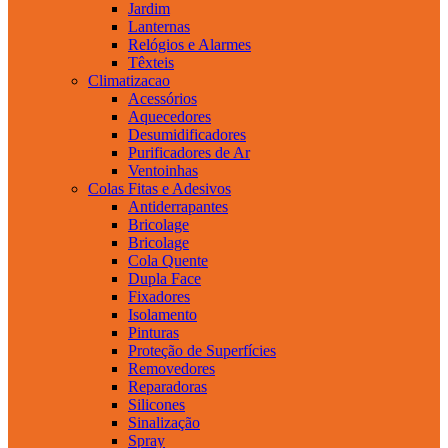
Jardim
Lanternas
Relógios e Alarmes
Têxteis
Climatizacao
Acessórios
Aquecedores
Desumidificadores
Purificadores de Ar
Ventoinhas
Colas Fitas e Adesivos
Antiderrapantes
Bricolage
Bricolage
Cola Quente
Dupla Face
Fixadores
Isolamento
Pinturas
Proteção de Superfícies
Removedores
Reparadoras
Silicones
Sinalização
Spray