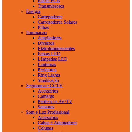
Placas PCB
Transmissores
Energia
Carregadores
Carregadores Solares
Pilhas
Iluminacao
Ampliadores
Diversos
Eletroluminescentes
Faixas LED
Lâmpadas LED
Lanternas
Projetores
Ring Lights
Sinalização
Seguranca e CCTV
Acessórios
Camaras
Perifericos AV/TV
Sensores
Som e Luz Profissional
Acessorios
Cabos e Adaptadores
Colunas