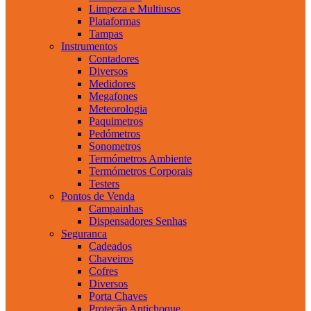
Limpeza e Multiusos
Plataformas
Tampas
Instrumentos
Contadores
Diversos
Medidores
Megafones
Meteorologia
Paquimetros
Pedómetros
Sonometros
Termómetros Ambiente
Termómetros Corporais
Testers
Pontos de Venda
Campainhas
Dispensadores Senhas
Seguranca
Cadeados
Chaveiros
Cofres
Diversos
Porta Chaves
Proteção Antichoque