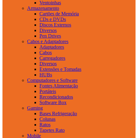
Ventoinhas
Armazenamento
Cartões de Memória
CDs e DVDs
Discos Externos
Diversos
Pen Drives
Cabos e Adaptadores
Adaptadores
Cabos
Carregadores
Diversos
Extensões e Tomadas
HUBs
Computadores e Software
Fontes Alimentação
Portáteis
Recondicionados
Software Box
Gaming
Bases Refrigeração
Colunas
Ratos
Tapetes Rato
Mobile