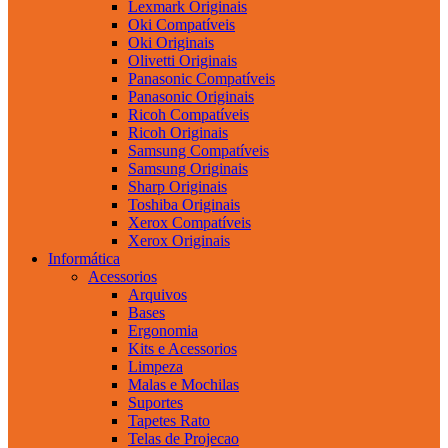
Lexmark Originais
Oki Compatíveis
Oki Originais
Olivetti Originais
Panasonic Compatíveis
Panasonic Originais
Ricoh Compatíveis
Ricoh Originais
Samsung Compatíveis
Samsung Originais
Sharp Originais
Toshiba Originais
Xerox Compatíveis
Xerox Originais
Informática
Acessorios
Arquivos
Bases
Ergonomia
Kits e Acessorios
Limpeza
Malas e Mochilas
Suportes
Tapetes Rato
Telas de Projecao