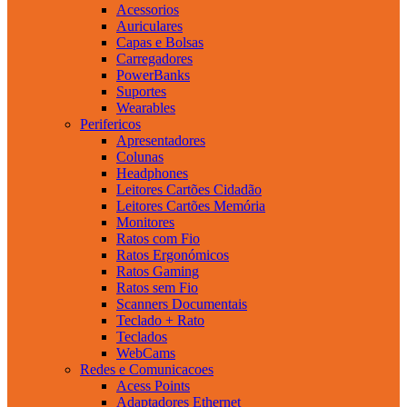
Acessorios
Auriculares
Capas e Bolsas
Carregadores
PowerBanks
Suportes
Wearables
Perifericos
Apresentadores
Colunas
Headphones
Leitores Cartões Cidadão
Leitores Cartões Memória
Monitores
Ratos com Fio
Ratos Ergonómicos
Ratos Gaming
Ratos sem Fio
Scanners Documentais
Teclado + Rato
Teclados
WebCams
Redes e Comunicacoes
Acess Points
Adaptadores Ethernet