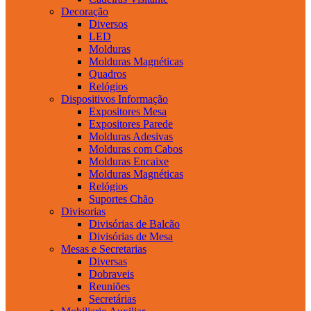
Decoração
Diversos
LED
Molduras
Molduras Magnéticas
Quadros
Relógios
Dispositivos Informação
Expositores Mesa
Expositores Parede
Molduras Adesivas
Molduras com Cabos
Molduras Encaixe
Molduras Magnéticas
Relógios
Suportes Chão
Divisorias
Divisórias de Balcão
Divisórias de Mesa
Mesas e Secretarias
Diversas
Dobraveis
Reuniões
Secretárias