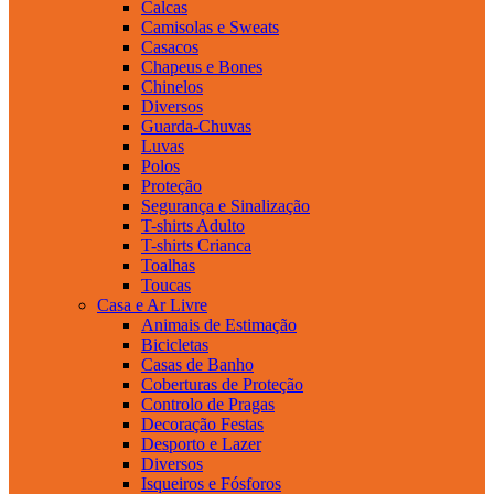
Calcas
Camisolas e Sweats
Casacos
Chapeus e Bones
Chinelos
Diversos
Guarda-Chuvas
Luvas
Polos
Proteção
Segurança e Sinalização
T-shirts Adulto
T-shirts Crianca
Toalhas
Toucas
Casa e Ar Livre
Animais de Estimação
Bicicletas
Casas de Banho
Coberturas de Proteção
Controlo de Pragas
Decoração Festas
Desporto e Lazer
Diversos
Isqueiros e Fósforos