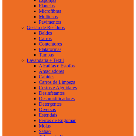
Esponjas
Flanelas
Microfibras
Multiusos
Pavimentos
Gestão de Resíduos
Baldes
Carros
Contentores
Plataformas
Tampas
Lavandaria e Textil
Alcatifas e Estofos
Amaciadores
Cabides
Carros de Limpeza
Cestos e Alguidares
Desinfetantes
Desumidificadores
Detergentes
Diversos
Estendais
Ferros de Engomar
Molas
Sabao