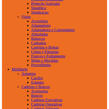
Proteção Auricular
Sinalética
Sinalizacao
Viajar
Acessórios
Adaptadores
Adaptadores e Carregadores
Almofadas
Balanças
Cadeados
Carteiras e Bolsas
Cintas e Etiquetas
Frascos e Embalagens
Malas e Mochilas
PowerBanks
Mobiliario
Armarios
Cacifos
Estantes
Cadeiras e Bancos
Acessorios
Bancos
Cadeiras Executivas
Cadeiras Operativas
Cadeiras Visitante