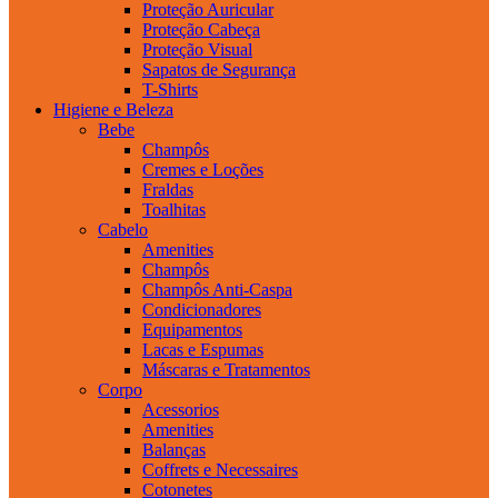
Proteção Auricular
Proteção Cabeça
Proteção Visual
Sapatos de Segurança
T-Shirts
Higiene e Beleza
Bebe
Champôs
Cremes e Loções
Fraldas
Toalhitas
Cabelo
Amenities
Champôs
Champôs Anti-Caspa
Condicionadores
Equipamentos
Lacas e Espumas
Máscaras e Tratamentos
Corpo
Acessorios
Amenities
Balanças
Coffrets e Necessaires
Cotonetes