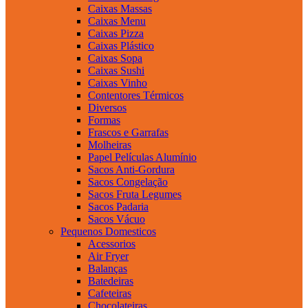
Caixas Massas
Caixas Menu
Caixas Pizza
Caixas Plástico
Caixas Sopa
Caixas Sushi
Caixas Vinho
Contentores Térmicos
Diversos
Formas
Frascos e Garrafas
Molheiras
Papel Películas Alumínio
Sacos Anti-Gordura
Sacos Congelação
Sacos Fruta Legumes
Sacos Padaria
Sacos Vácuo
Pequenos Domesticos
Acessorios
Air Fryer
Balanças
Batedeiras
Cafeteiras
Chocolateiras