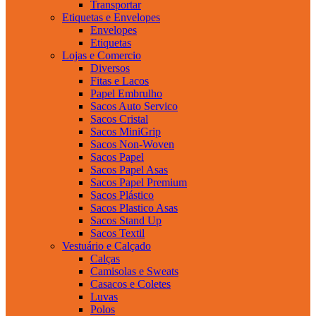
Transportar
Etiquetas e Envelopes
Envelopes
Etiquetas
Lojas e Comercio
Diversos
Fitas e Lacos
Papel Embrulho
Sacos Auto Servico
Sacos Cristal
Sacos MiniGrip
Sacos Non-Woven
Sacos Papel
Sacos Papel Asas
Sacos Papel Premium
Sacos Plástico
Sacos Plastico Asas
Sacos Stand Up
Sacos Textil
Vestuário e Calçado
Calças
Camisolas e Sweats
Casacos e Coletes
Luvas
Polos