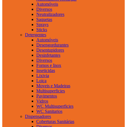
Automóveis
Diversos
Neutralizadores
Saquetas
Sprays
Sticks
Detergentes
Automóveis
Desengordurantes
Desentupidores
Desinfetantes
Diversos
Fornos e Inox
Inseticidas
Lixivia
Loiça
Moveis e Madeiras
Multisuperficies
Pavimentos
Vidros
WC Multisuperficies
WC Sanitarios
Dispensadores
Coberturas Sanitárias
Diversos