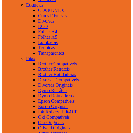
Etiquetas
CDs e DVDs
Cores Diversas
Diversas
ECO
Folhas A4
Folhas A5
Lombadas
Termicas
Transparentes
Fitas
Brother Compatíveis
Brother Retrateis
Brother Rotuladoras
Diversas Compatíveis
Diversas Originais
Dymo Retráteis
Dymo Rotuladoras
Epson Compatíveis
Epson Originais
Ink Rollers+Lift-Off
Oki Compatíveis
Oki Originais
Olivetti Originais