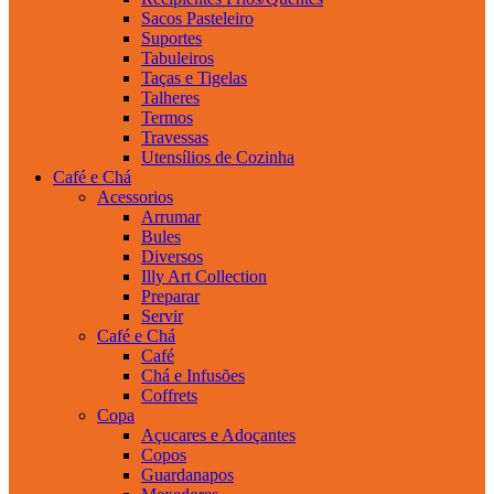
Sacos Pasteleiro
Suportes
Tabuleiros
Taças e Tigelas
Talheres
Termos
Travessas
Utensílios de Cozinha
Café e Chá
Acessorios
Arrumar
Bules
Diversos
Illy Art Collection
Preparar
Servir
Café e Chá
Café
Chá e Infusões
Coffrets
Copa
Açucares e Adoçantes
Copos
Guardanapos