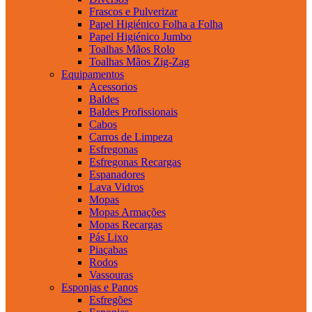
Frascos e Pulverizar
Papel Higiénico Folha a Folha
Papel Higiénico Jumbo
Toalhas Mãos Rolo
Toalhas Mãos Zig-Zag
Equipamentos
Acessorios
Baldes
Baldes Profissionais
Cabos
Carros de Limpeza
Esfregonas
Esfregonas Recargas
Espanadores
Lava Vidros
Mopas
Mopas Armações
Mopas Recargas
Pás Lixo
Piaçabas
Rodos
Vassouras
Esponjas e Panos
Esfregões