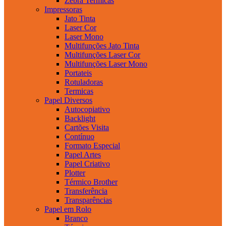
Zebra Termicas
Impressoras
Jato Tinta
Laser Cor
Laser Mono
Multifunções Jato Tinta
Multifunções Laser Cor
Multifunções Laser Mono
Portateis
Rotuladoras
Termicas
Papel Diversos
Autocopiativo
Backlight
Cartões Visita
Contínuo
Formato Especial
Papel Artes
Papel Criativo
Plotter
Térmico Brother
Transferência
Transparências
Papel em Rolo
Branco