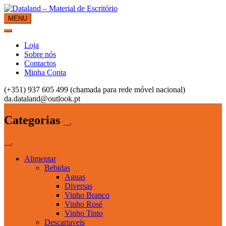
Skip
to
MENU
Dataland – Material de Escritório
Material de Escritório
content
Loja
Sobre nós
Contactos
Minha Conta
(+351) 937 605 499 (chamada para rede móvel nacional)
da.dataland@outlook.pt
Categorias
Alimentar
Bebidas
Aguas
Diversas
Vinho Branco
Vinho Rosé
Vinho Tinto
Descartaveis