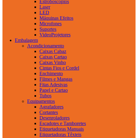
Estroboscopios
Laser
LED
Máquinas Efeitos
Microfones
Suportes
VideoProjetores
Embalagem
Acondicionamento
Caixas Cabaz
Caixas Cartao
Caixas Vinho
Cintas Fios e Cordel
Enchimento
Filmes e Mangas
Fitas Adesivas
Papel e Cartao
Tubos
Equipamentos
Agrafadores
Cortantes
Desenroladores
Escadotes e Tamboretes
Etiquetadoras Manuais
Etiquetadoras Têxteis