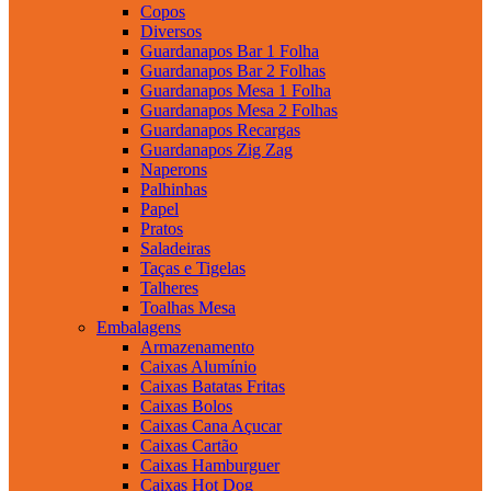
Copos
Diversos
Guardanapos Bar 1 Folha
Guardanapos Bar 2 Folhas
Guardanapos Mesa 1 Folha
Guardanapos Mesa 2 Folhas
Guardanapos Recargas
Guardanapos Zig Zag
Naperons
Palhinhas
Papel
Pratos
Saladeiras
Taças e Tigelas
Talheres
Toalhas Mesa
Embalagens
Armazenamento
Caixas Alumínio
Caixas Batatas Fritas
Caixas Bolos
Caixas Cana Açucar
Caixas Cartão
Caixas Hamburguer
Caixas Hot Dog