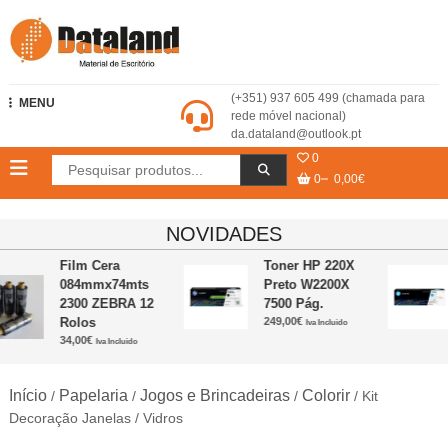
Skip
to
content
Dataland – Material de Escritório
(+351) 937 605 499 (chamada para
MENU
rede móvel nacional)
da.dataland@outlook.pt
0
0
0,00€
NOVIDADES
Film Cera
Toner HP 220X
084mmx74mts
Preto W2200X
2300 ZEBRA 12
7500 Pág.
Rolos
249,00
€
Iva Incluido
34,00
€
Iva Incluido
Início
Papelaria
Jogos e Brincadeiras
Colorir
/
/
/
/ Kit
Decoração Janelas / Vidros