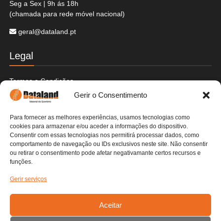
Seg a Sex | 9h ás 18h
(chamada para rede móvel nacional)
geral@dataland.pt
Legal
Termos e Condições
Politica de Cookies
Gerir o Consentimento
Politica de Privacidade
Envios e Devoluções
Para fornecer as melhores experiências, usamos tecnologias como
Pagamentos Seguros
cookies para armazenar e/ou aceder a informações do dispositivo.
Livre de Resolução
Consentir com essas tecnologias nos permitirá processar dados, como
Livro de Reclamações
comportamento de navegação ou IDs exclusivos neste site. Não consentir
ou retirar o consentimento pode afetar negativamante certos recursos e
funções.
Contactos
Gerir serviços
Detalhes da Empresa
Fale Connosco
Aceitar
Contactos