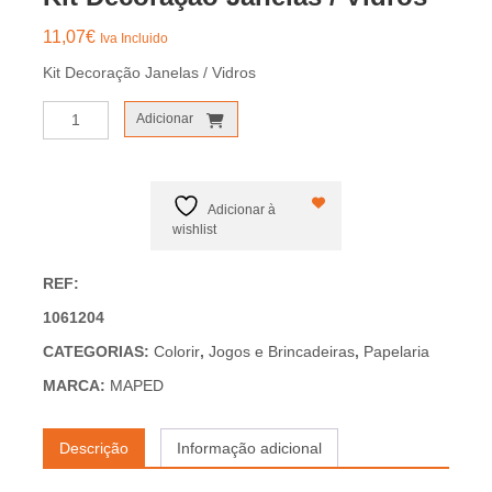
11,07
€
Iva Incluido
Kit Decoração Janelas / Vidros
Quantidade
Adicionar
de
Kit
Decoração
Janelas
Adicionar à
/
wishlist
Vidros
REF:
1061204
CATEGORIAS:
Colorir
,
Jogos e Brincadeiras
,
Papelaria
MARCA:
MAPED
Descrição
Informação adicional