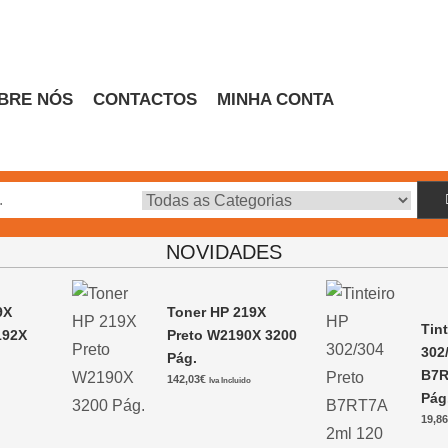
BRE NÓS
CONTACTOS
MINHA CONTA
Escritório
NOVIDADES
9X
Toner HP 219X
Tin
192X
Preto W2190X 3200
302
Pág.
B7R
142,03
€
Iva Incluido
Pág
19,8