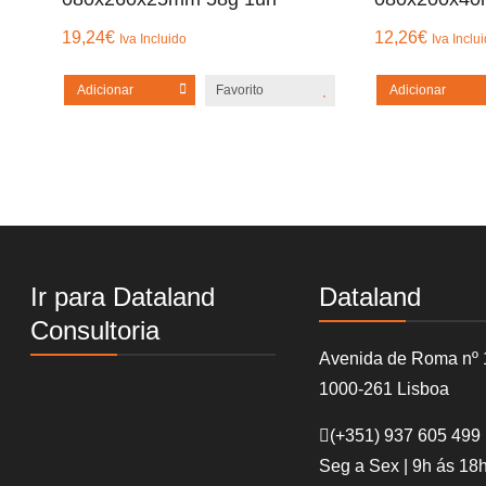
19,24
€
12,26
€
Iva Incluido
Iva Inclu
Adicionar
Favorito
Adicionar
Ir para Dataland
Dataland
Consultoria
Avenida de Roma nº 
1000-261 Lisboa
(+351)
937 605 499
Seg a Sex | 9h ás 18