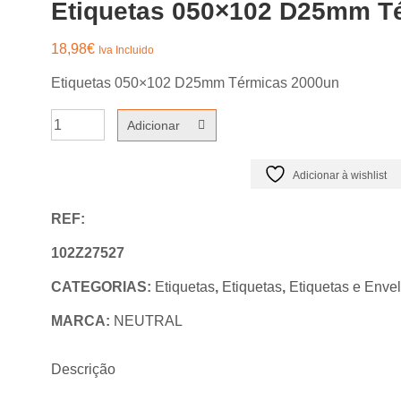
Etiquetas 050×102 D25mm T
18,98
€
Iva Incluido
Etiquetas 050×102 D25mm Térmicas 2000un
Quantidade
Adicionar
de
Etiquetas
Adicionar à wishlist
050x102
REF:
D25mm
Térmicas
102Z27527
2000un
CATEGORIAS:
Etiquetas
,
Etiquetas
,
Etiquetas e Enve
MARCA:
NEUTRAL
Descrição