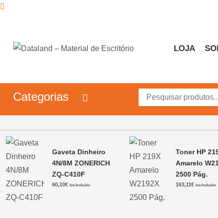
Skip
to
content
LOJA
SO
Dataland – Material de 
Material de Escritório
Categorias
Gaveta Dinheiro
Toner HP 21
4N/8M ZONERICH
Amarelo W2
ZQ-C410F
2500 Pág.
60,10
€
163,11
€
Iva Incluido
Iva Incluido