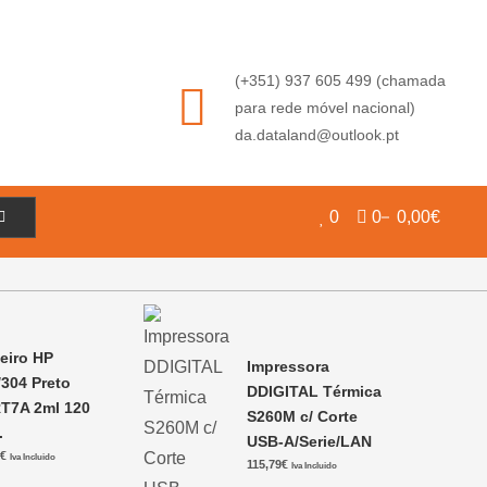
(+351) 937 605 499 (chamada
para rede móvel nacional)
da.dataland@outlook.pt
0
0
0,00€
teiro HP
Impressora
/304 Preto
DDIGITAL Térmica
T7A 2ml 120
S260M c/ Corte
.
USB-A/Serie/LAN
6
€
Iva Incluido
115,79
€
Iva Incluido