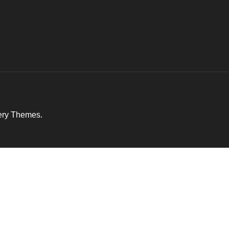
ery Themes
.