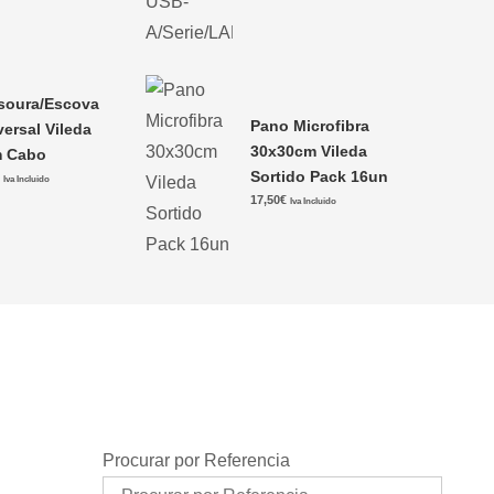
soura/Escova
Pano Microfibra
versal Vileda
30x30cm Vileda
 Cabo
Sortido Pack 16un
€
Iva Incluido
17,50
€
Iva Incluido
Procurar por Referencia