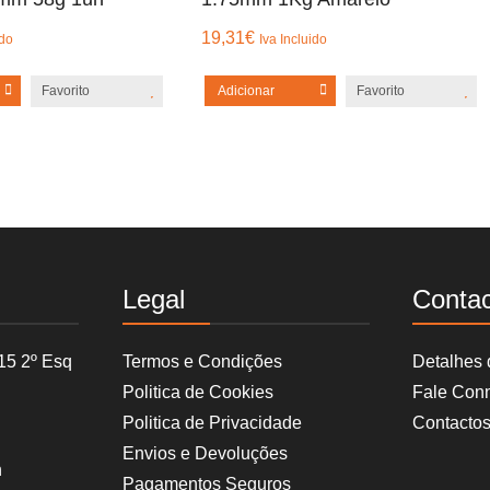
19,31
€
ido
Iva Incluido
Favorito
Adicionar
Favorito
Legal
Conta
15 2º Esq
Termos e Condições
Detalhes
Politica de Cookies
Fale Con
Politica de Privacidade
Contacto
Envios e Devoluções
h
Pagamentos Seguros