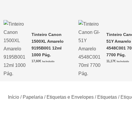
Tinteiro Canon
Tinteiro Can
1500XL Amarelo
51Y Amarelo
9195B001 12ml
4548C001 70
1000 Pág.
7700 Pág.
17,60
€
11,17
€
Iva Incluido
Iva Incluido
Início
/
Papelaria
/
Etiquetas e Envelopes
/
Etiquetas
/ Etiq