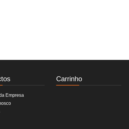
ctos
Carrinho
 da Empresa
nosco
s