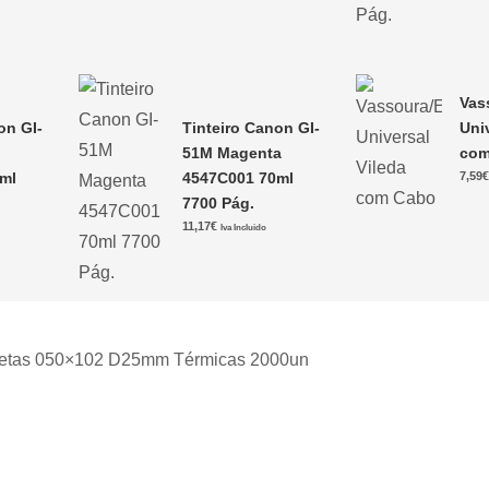
Vas
on GI-
Tinteiro Canon GI-
Uni
51M Magenta
com
ml
4547C001 70ml
7,59
7700 Pág.
11,17
€
Iva Incluido
uetas 050×102 D25mm Térmicas 2000un