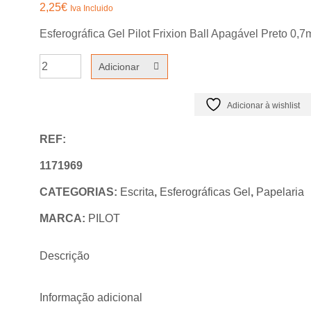
2,25
€
Iva Incluido
Esferográfica Gel Pilot Frixion Ball Apagável Preto 0,
Quantidade
Adicionar
de
Esferográfica
Adicionar à wishlist
Gel
REF:
Pilot
Frixion
1171969
Ball
CATEGORIAS:
Escrita
,
Esferográficas Gel
,
Papelaria
Preto
MARCA:
PILOT
0,7mm
1un
Descrição
Informação adicional