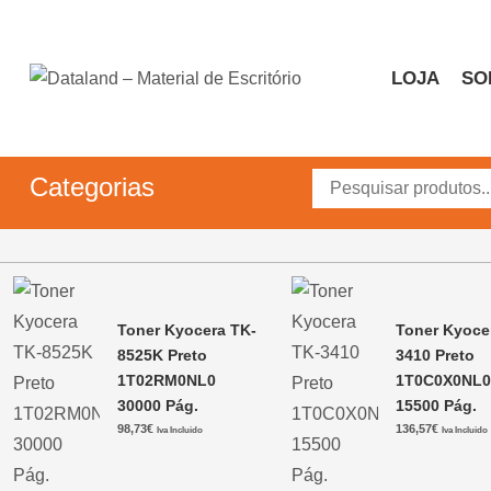
Skip
to
content
LOJA
SO
Dataland – Material de 
Material de Escritório
Categorias
Toner Kyocera TK-
Toner Kyoce
8525K Preto
3410 Preto
1T02RM0NL0
1T0C0X0NL
30000 Pág.
15500 Pág.
98,73
€
136,57
€
Iva Incluido
Iva Incluido