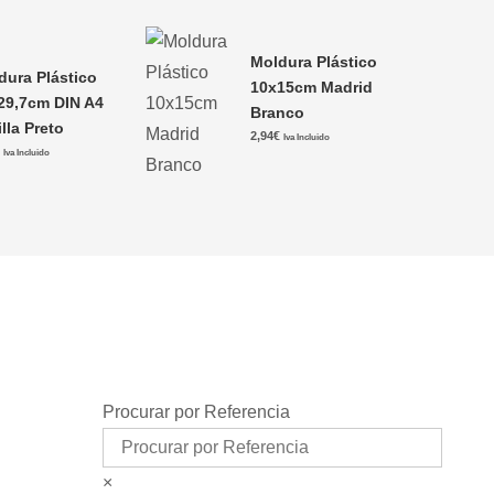
Moldura Plástico
dura Plástico
10x15cm Madrid
29,7cm DIN A4
Branco
lla Preto
2,94
€
Iva Incluido
€
Iva Incluido
Procurar por Referencia
×