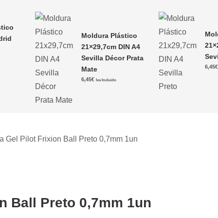
tico
Mol
Moldura Plástico
drid
21×
21×29,7cm DIN A4
Sevi
Sevilla Décor Prata
6,45
Mate
6,45
€
Iva Incluido
ca Gel Pilot Frixion Ball Preto 0,7mm 1un
ion Ball Preto 0,7mm 1un