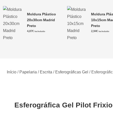
Moldura Plástico
Moldura Plás
20x30cm Madrid
10x15cm Ma
Preto
Preto
4,87
€
2,94
€
Iva Incluido
Iva Incluido
Início
/
Papelaria
/
Escrita
/
Esferográficas Gel
/ Esferográfi
Esferográfica Gel Pilot Frix