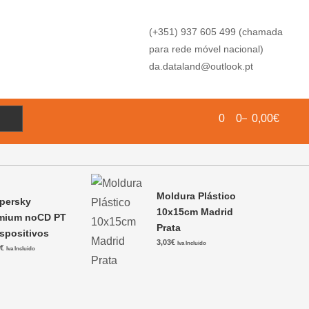
(+351) 937 605 499 (chamada
para rede móvel nacional)
da.dataland@outlook.pt
0
0
0,00€
Moldura Plástico
persky
10x15cm Madrid
mium noCD PT
Prata
ispositivos
3,03
€
Iva Incluido
1
€
Iva Incluido