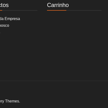
ctos
Carrinho
 da Empresa
nosco
s
ery Themes
.