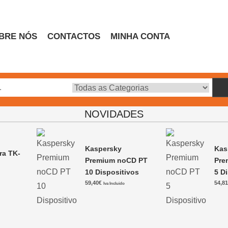
BRE NÓS
CONTACTOS
MINHA CONTA
Escritório
NOVIDADES
Kaspersky
Kas
ra TK-
Premium noCD PT
Pre
10 Dispositivos
5 D
0
59,40
€
54,8
Iva Incluido