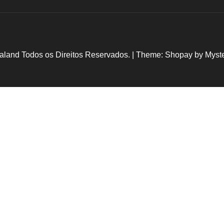
aland Todos os Direitos Reservados.
|
Theme: Shopay by
Myst