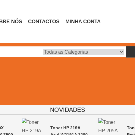
BRE NÓS
CONTACTOS
MINHA CONTA
Escritório
NOVIDADES
0X
Toner HP 219A
Ton
X 7500
Azul W2191A 1200
Pre