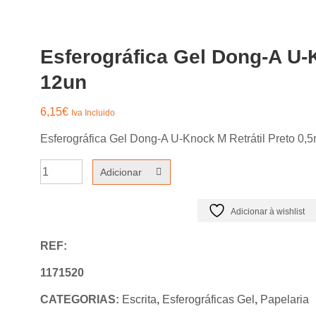
Esferográfica Gel Dong-A U-
12un
6,15
€
Iva Incluido
Esferográfica Gel Dong-A U-Knock M Retrátil Preto 0
Quantidade
Adicionar
de
Esferográfica
Adicionar à wishlist
Gel
REF:
Dong-
A
1171520
U-
CATEGORIAS:
Escrita
,
Esferográficas Gel
,
Papelaria
Knock