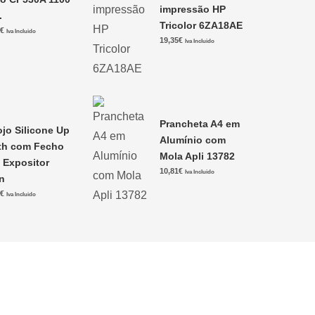
impressão HP
.
Tricolor 6ZA18AE
0
€
Iva Incluido
19,35
€
Iva Incluido
Prancheta A4 em
ojo Silicone Up
Alumínio com
th com Fecho
Mola Apli 13782
i Expositor
10,81
€
Iva Incluido
n
9
€
Iva Incluido