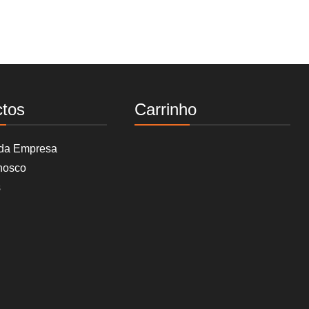
ctos
Carrinho
 da Empresa
nosco
s