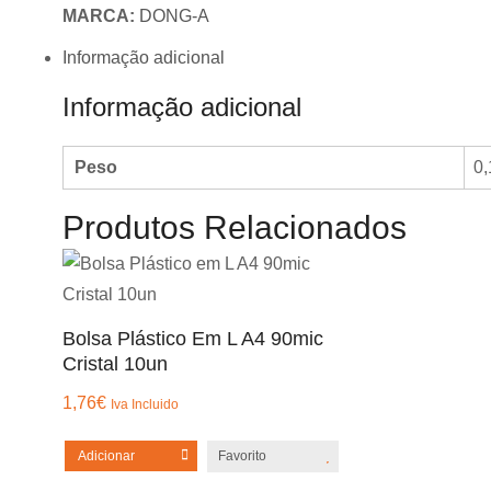
MARCA:
DONG-A
M
Retrátil
Informação adicional
Preto
Informação adicional
0,5mm
12un
Peso
0,
Produtos Relacionados
Bolsa Plástico Em L A4 90mic
Cristal 10un
1,76
€
Iva Incluido
Adicionar
Favorito