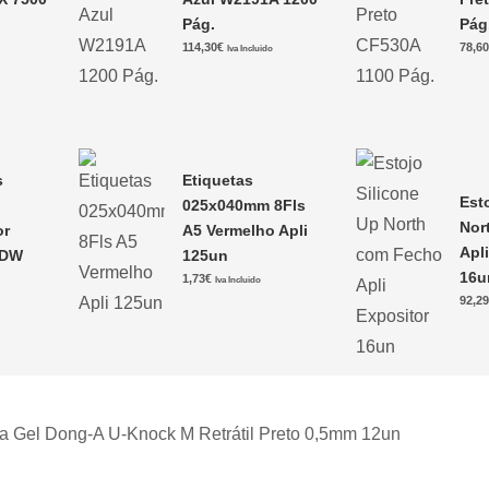
Pág.
Pág
114,30
€
78,6
Iva Incluido
s
Etiquetas
Est
025x040mm 8Fls
Nor
or
A5 Vermelho Apli
Apl
CDW
125un
16u
1,73
€
Iva Incluido
92,2
ca Gel Dong-A U-Knock M Retrátil Preto 0,5mm 12un