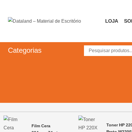
Skip
to
content
LOJA
SO
Dataland – Material de 
Material de Escritório
Categorias
Toner HP 22
Film Cera
Preto W2200