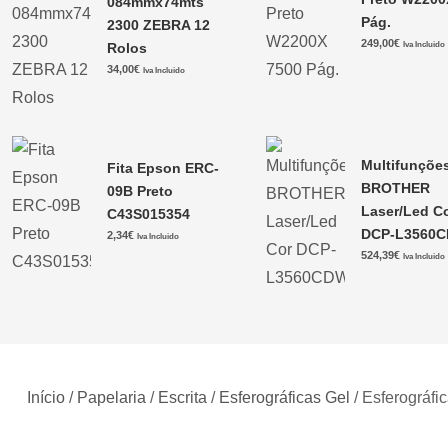
084mmx74mts
Pág.
2300 ZEBRA 12
249,00
€
Rolos
Iva Incluido
34,00
€
Iva Incluido
Multifunçõe
Fita Epson ERC-
BROTHER
09B Preto
Laser/Led C
C43S015354
DCP-L3560
2,34
€
Iva Incluido
524,39
€
Iva Incluido
Início
/
Papelaria
/
Escrita
/
Esferográficas Gel
/ Esferográfi