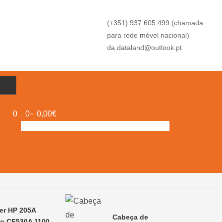
(+351) 937 605 499 (chamada
para rede móvel nacional)
da.dataland@outlook.pt
0
0
0,00€
er HP 205A
Cabeça de
to CF530A 1100