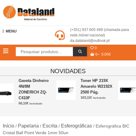
Skip
to
content
Dataland – Material de Escritório
(+351) 937 605 499 (chamada para
MENU
rede móvel nacional)
da.dataland@outlook.pt
0
0
0,00€
NOVIDADES
Gaveta Dinheiro
Toner HP 219X
4N/8M
Amarelo W2192X
ZONERICH ZQ-
2500 Pág.
C410F
163,11
€
Iva Incluido
60,10
€
Iva Incluido
Início
Papelaria
Escrita
Esferográficas
/
/
/
/ Esferográfica BIC
Cristal Ball Point Verde 1mm 50un