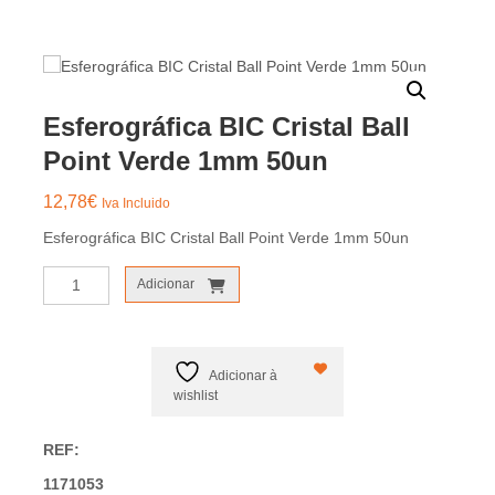
Esferográfica BIC Cristal Ball
Point Verde 1mm 50un
12,78
€
Iva Incluido
Esferográfica BIC Cristal Ball Point Verde 1mm 50un
Quantidade
Adicionar
de
Esferográfica
BIC
Cristal
Adicionar à
Ball
wishlist
Point
Verde
REF:
1mm
1171053
50un