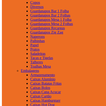
Copos
Diversos
Guardanapos Bar 1 Folha
Guardanapos Bar 2 Folhas
Guardanapos Mesa 1 Folha
Guardanapos Mesa 2 Folhas
Guardanapos Recargas
Guardanapos Zig Zag
Naperons
Palhinhas
Papel
Pratos
Saladeiras
Taças e Tigelas
Talheres
Toalhas Mesa
Embalagens
Armazenamento
Caixas Alumínio
Caixas Batatas Fritas
Caixas Bolos
Caixas Cana Açucar
Caixas Cartão
Caixas Hamburguer
Caixas Hot Dog