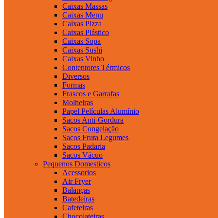
Caixas Massas
Caixas Menu
Caixas Pizza
Caixas Plástico
Caixas Sopa
Caixas Sushi
Caixas Vinho
Contentores Térmicos
Diversos
Formas
Frascos e Garrafas
Molheiras
Papel Películas Alumínio
Sacos Anti-Gordura
Sacos Congelação
Sacos Fruta Legumes
Sacos Padaria
Sacos Vácuo
Pequenos Domesticos
Acessorios
Air Fryer
Balanças
Batedeiras
Cafeteiras
Chocolateiras