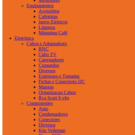
Mexedores
Equipamentos
Acessórios
Cafeteiras
Jarros Eletricos
Limpeza
Máquinas Café
Eletrónica
Cabos e Adaptadores
BNC
Cabo TV
Carregadores
Comandos
Diversos
Extensoes e Tomadas
Fichas e Conectores DC
Mangas
Organizacao Cabos
Rca Scart S-vhs
Componentes
Auto
Condensadores
Conectores
Diversos
Kits Velleman