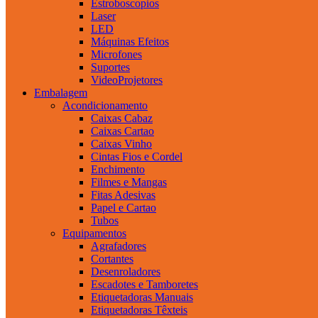
Estroboscopios
Laser
LED
Máquinas Efeitos
Microfones
Suportes
VideoProjetores
Embalagem
Acondicionamento
Caixas Cabaz
Caixas Cartao
Caixas Vinho
Cintas Fios e Cordel
Enchimento
Filmes e Mangas
Fitas Adesivas
Papel e Cartao
Tubos
Equipamentos
Agrafadores
Cortantes
Desenroladores
Escadotes e Tamboretes
Etiquetadoras Manuais
Etiquetadoras Têxteis