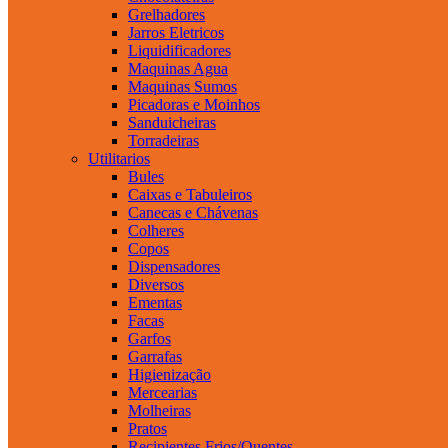
Grelhadores
Jarros Eletricos
Liquidificadores
Maquinas Agua
Maquinas Sumos
Picadoras e Moinhos
Sanduicheiras
Torradeiras
Utilitarios
Bules
Caixas e Tabuleiros
Canecas e Chávenas
Colheres
Copos
Dispensadores
Diversos
Ementas
Facas
Garfos
Garrafas
Higienização
Mercearias
Molheiras
Pratos
Recipientes Frios/Quentes