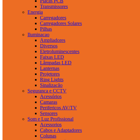
Placas PCB
Transmissores
Energia
Carregadores
Carregadores Solares
Pilhas
Iluminacao
Ampliadores
Diversos
Eletroluminescentes
Faixas LED
Lâmpadas LED
Lanternas
Projetores
Ring Lights
Sinalização
Seguranca e CCTV
Acessórios
Camaras
Perifericos AV/TV
Sensores
Som e Luz Profissional
Acessorios
Cabos e Adaptadores
Colunas