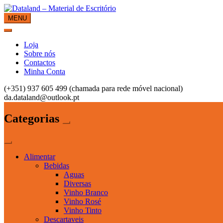
Skip
to
MENU
Dataland – Material de Escritório
Material de Escritório
content
Loja
Sobre nós
Contactos
Minha Conta
(+351) 937 605 499 (chamada para rede móvel nacional)
da.dataland@outlook.pt
Categorias
Alimentar
Bebidas
Aguas
Diversas
Vinho Branco
Vinho Rosé
Vinho Tinto
Descartaveis