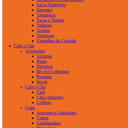
Sacos Pasteleiro
Suportes
Tabuleiros
Taças e Tigelas
Talheres
Termos
Travessas
Utensílios de Cozinha
Café e Chá
Acessorios
Arrumar
Bules
Diversos
Illy Art Collection
Preparar
Servir
Café e Chá
Café
Chá e Infusões
Coffrets
Copa
Açucares e Adoçantes
Copos
Guardanapos