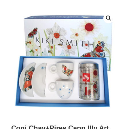
Conj Chav+Pires Capp Illy Art