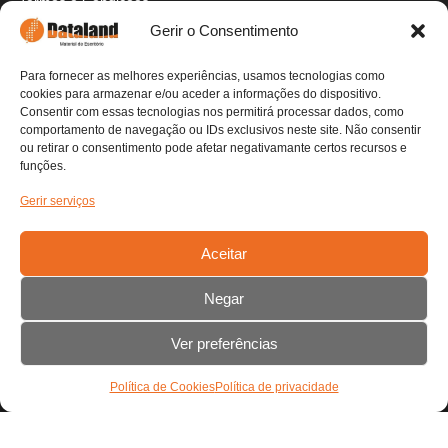
Termos e Condições
Politica de Cookies
Gerir o Consentimento
Politica de Privacidade
Envios e Devoluções
Para fornecer as melhores experiências, usamos tecnologias como
Pagamentos Seguros
cookies para armazenar e/ou aceder a informações do dispositivo.
Livre de Resolução
Consentir com essas tecnologias nos permitirá processar dados, como
Livro de Reclamações
comportamento de navegação ou IDs exclusivos neste site. Não consentir
ou retirar o consentimento pode afetar negativamante certos recursos e
funções.
Contactos
Gerir serviços
Detalhes da Empresa
Fale Connosco
Aceitar
Contactos
Negar
Carrinho
Ver preferências
Nenhum produto no carrinho.
Política de Cookies
Política de privacidade