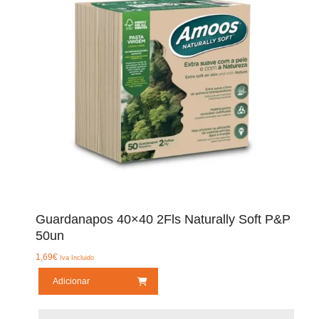
Guardanapos 40×40 2Fls Naturally Soft P&P
50un
1,69
€
Iva Incluido
Adicionar