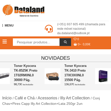
Skip
to
content
Dataland – Material de Escritório
(+351) 937 605 499 (chamada para
MENU
rede móvel nacional)
da.dataland@outlook.pt
0
0
0,00€
NOVIDADES
Toner Kyocera
Toner Kyocera
TK-8525K Preto
TK-3410 Preto
1T02RM0NL0
1T0C0X0NL0
30000 Pág.
15500 Pág.
98,73
€
136,57
€
Iva Incluido
Iva Incluido
Início
Café e Chá
Acessorios
Illy Art Collection
/
/
/
/ Conj
Chav+Pires Capp Illy Art Collection+Lata 250gr 2un