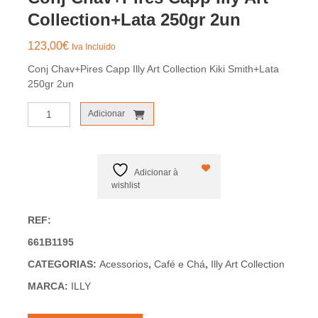
Collection+Lata 250gr 2un
123,00
€
Iva Incluido
Conj Chav+Pires Capp Illy Art Collection Kiki Smith+Lata
250gr 2un
Quantidade
Adicionar
de
Conj
Chav+Pires
Capp
Adicionar à
Illy
wishlist
Art
Collection+Lata
REF:
250gr
661B1195
2un
CATEGORIAS:
Acessorios
,
Café e Chá
,
Illy Art Collection
MARCA:
ILLY