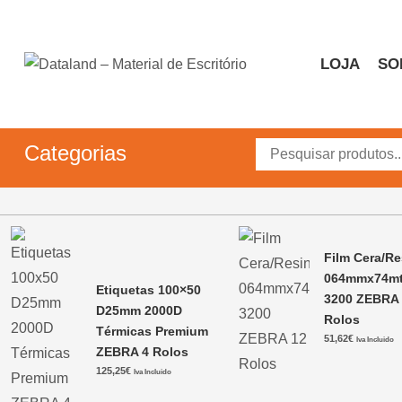
Skip
to
content
LOJA
SO
Dataland – Material de 
Material de Escritório
Categorias
Film Cera/Re
064mmx74m
Etiquetas 100×50
3200 ZEBRA
D25mm 2000D
Rolos
Térmicas Premium
51,62
€
Iva Incluido
ZEBRA 4 Rolos
125,25
€
Iva Incluido