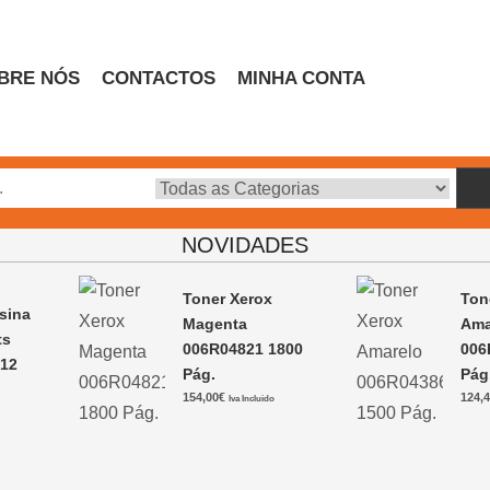
BRE NÓS
CONTACTOS
MINHA CONTA
Escritório
NOVIDADES
Toner Xerox
Ton
sina
Magenta
Ama
ts
006R04821 1800
006
 12
Pág.
Pág
154,00
€
124,
Iva Incluido