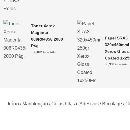
Toner Xerox
Magenta
Papel SRA3
006R04358 2000
320x450mml 
Pág.
Xerox Gloss
136,00
€
Iva Incluido
Coated 1x25
55,93
€
Iva Incluido
Início
/
Manutenção
/
Colas Fitas e Adesivos
/
Bricolage
/ C