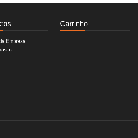
ctos
Carrinho
 da Empresa
nosco
s