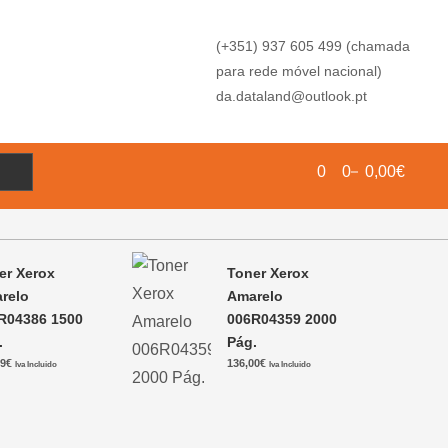
(+351) 937 605 499 (chamada
para rede móvel nacional)
da.dataland@outlook.pt
0
0
0,00€
er Xerox
Toner Xerox
relo
Amarelo
R04386 1500
006R04359 2000
.
Pág.
49
€
136,00
€
Iva Incluido
Iva Incluido