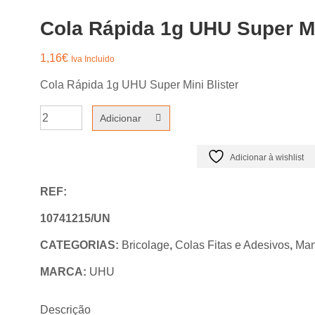
Cola Rápida 1g UHU Super Mi
1,16
€
Iva Incluido
Cola Rápida 1g UHU Super Mini Blister
Quantidade
Adicionar
de
Cola
Adicionar à wishlist
Rápida
REF:
1g
UHU
10741215/UN
Super
CATEGORIAS:
Bricolage
,
Colas Fitas e Adesivos
,
Man
Mini
MARCA:
UHU
Blister
Descrição