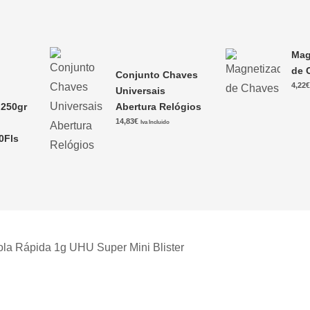
Mag
de 
Conjunto Chaves
4,22
Universais
250gr
Abertura Relógios
14,83
€
Iva Incluido
0Fls
ola Rápida 1g UHU Super Mini Blister