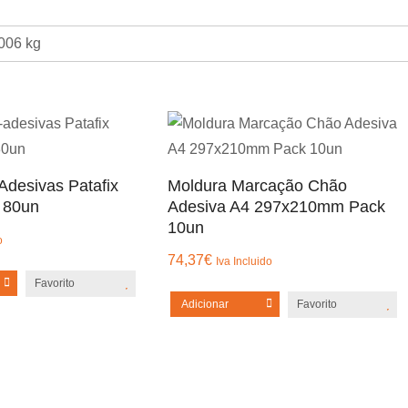
006 kg
-Adesivas Patafix
Moldura Marcação Chão
 80un
Adesiva A4 297x210mm Pack
10un
o
74,37
€
Iva Incluido
Favorito
Adicionar
Favorito