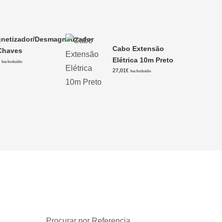
netizador/Desmagnetizador
Cabo Extensão
Chaves
Elétrica 10m Preto
€
Iva Incluido
27,01
€
Iva Incluido
Procurar por Referencia