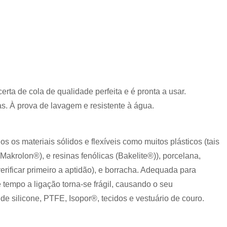
rta de cola de qualidade perfeita e é pronta a usar.
as. À prova de lavagem e resistente à água.
 os materiais sólidos e flexíveis como muitos plásticos (tais
akrolon®), e resinas fenólicas (Bakelite®)), porcelana,
(verificar primeiro a aptidão), e borracha. Adequada para
e tempo a ligação torna-se frágil, causando o seu
e silicone, PTFE, Isopor®, tecidos e vestuário de couro.