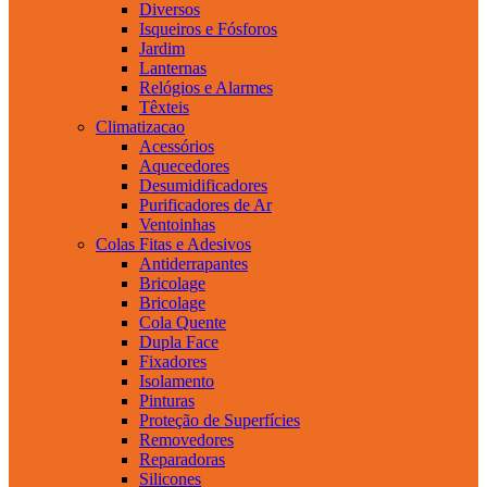
Diversos
Isqueiros e Fósforos
Jardim
Lanternas
Relógios e Alarmes
Têxteis
Climatizacao
Acessórios
Aquecedores
Desumidificadores
Purificadores de Ar
Ventoinhas
Colas Fitas e Adesivos
Antiderrapantes
Bricolage
Bricolage
Cola Quente
Dupla Face
Fixadores
Isolamento
Pinturas
Proteção de Superfícies
Removedores
Reparadoras
Silicones