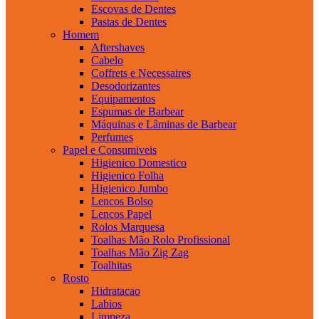
Escovas de Dentes
Pastas de Dentes
Homem
Aftershaves
Cabelo
Coffrets e Necessaires
Desodorizantes
Equipamentos
Espumas de Barbear
Máquinas e Lâminas de Barbear
Perfumes
Papel e Consumiveis
Higienico Domestico
Higienico Folha
Higienico Jumbo
Lencos Bolso
Lencos Papel
Rolos Marquesa
Toalhas Mão Rolo Profissional
Toalhas Mão Zig Zag
Toalhitas
Rosto
Hidratacao
Labios
Limpeza