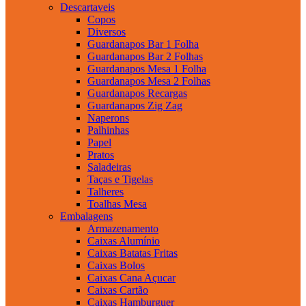
Descartaveis
Copos
Diversos
Guardanapos Bar 1 Folha
Guardanapos Bar 2 Folhas
Guardanapos Mesa 1 Folha
Guardanapos Mesa 2 Folhas
Guardanapos Recargas
Guardanapos Zig Zag
Naperons
Palhinhas
Papel
Pratos
Saladeiras
Taças e Tigelas
Talheres
Toalhas Mesa
Embalagens
Armazenamento
Caixas Alumínio
Caixas Batatas Fritas
Caixas Bolos
Caixas Cana Açucar
Caixas Cartão
Caixas Hamburguer