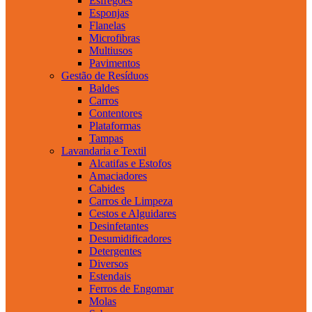
Esfregões
Esponjas
Flanelas
Microfibras
Multiusos
Pavimentos
Gestão de Resíduos
Baldes
Carros
Contentores
Plataformas
Tampas
Lavandaria e Textil
Alcatifas e Estofos
Amaciadores
Cabides
Carros de Limpeza
Cestos e Alguidares
Desinfetantes
Desumidificadores
Detergentes
Diversos
Estendais
Ferros de Engomar
Molas