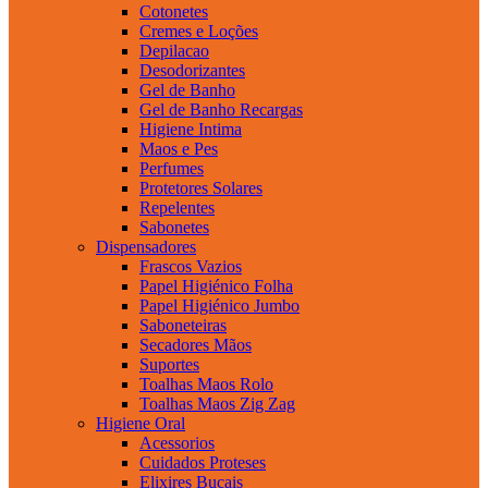
Cotonetes
Cremes e Loções
Depilacao
Desodorizantes
Gel de Banho
Gel de Banho Recargas
Higiene Intima
Maos e Pes
Perfumes
Protetores Solares
Repelentes
Sabonetes
Dispensadores
Frascos Vazios
Papel Higiénico Folha
Papel Higiénico Jumbo
Saboneteiras
Secadores Mãos
Suportes
Toalhas Maos Rolo
Toalhas Maos Zig Zag
Higiene Oral
Acessorios
Cuidados Proteses
Elixires Bucais