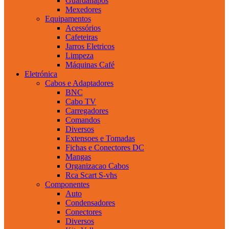
Guardanapos
Mexedores
Equipamentos
Acessórios
Cafeteiras
Jarros Eletricos
Limpeza
Máquinas Café
Eletrónica
Cabos e Adaptadores
BNC
Cabo TV
Carregadores
Comandos
Diversos
Extensoes e Tomadas
Fichas e Conectores DC
Mangas
Organizacao Cabos
Rca Scart S-vhs
Componentes
Auto
Condensadores
Conectores
Diversos