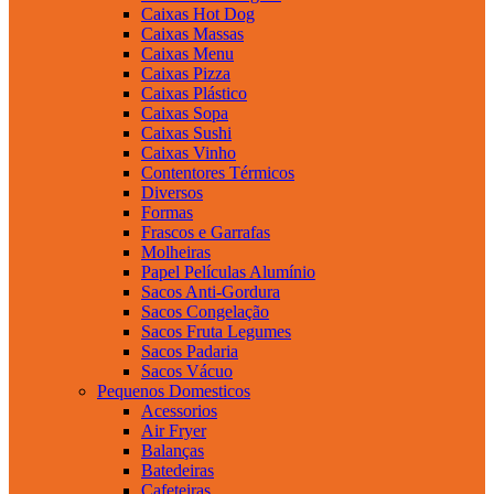
Caixas Hot Dog
Caixas Massas
Caixas Menu
Caixas Pizza
Caixas Plástico
Caixas Sopa
Caixas Sushi
Caixas Vinho
Contentores Térmicos
Diversos
Formas
Frascos e Garrafas
Molheiras
Papel Películas Alumínio
Sacos Anti-Gordura
Sacos Congelação
Sacos Fruta Legumes
Sacos Padaria
Sacos Vácuo
Pequenos Domesticos
Acessorios
Air Fryer
Balanças
Batedeiras
Cafeteiras