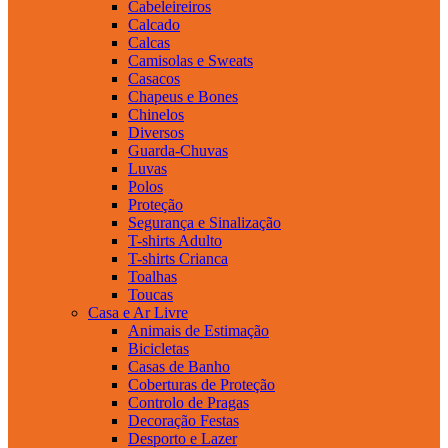
Cabeleireiros
Calcado
Calcas
Camisolas e Sweats
Casacos
Chapeus e Bones
Chinelos
Diversos
Guarda-Chuvas
Luvas
Polos
Proteção
Segurança e Sinalização
T-shirts Adulto
T-shirts Crianca
Toalhas
Toucas
Casa e Ar Livre
Animais de Estimação
Bicicletas
Casas de Banho
Coberturas de Proteção
Controlo de Pragas
Decoração Festas
Desporto e Lazer