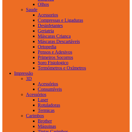
Olhos
Saude
Acessorios
Compressas e Ligaduras
Desinfetantes
Geriatria
Máscaras Criança
Máscaras Descartáveis
Ortopedia
Pensos e Adesivos
Primeiros Socorros
Soro Fisiologico
Termómetros e Oxímetros
Impressão
3D
Acessórios
Consumíveis
Acessórios
Laser
Rotuladoras
Termicas
Carimbos
Brother
Máquinas
Tintas Carimbos