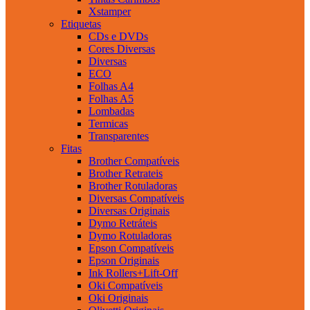
Xstamper
Etiquetas
CDs e DVDs
Cores Diversas
Diversas
ECO
Folhas A4
Folhas A5
Lombadas
Termicas
Transparentes
Fitas
Brother Compatíveis
Brother Retrateis
Brother Rotuladoras
Diversas Compatíveis
Diversas Originais
Dymo Retráteis
Dymo Rotuladoras
Epson Compatíveis
Epson Originais
Ink Rollers+Lift-Off
Oki Compatíveis
Oki Originais