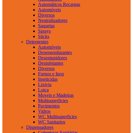
Automáticos Recargas
Automóveis
Diversos
Neutralizadores
Saquetas
Sprays
Sticks
Detergentes
Automóveis
Desengordurantes
Desentupidores
Desinfetantes
Diversos
Fornos e Inox
Inseticidas
Lixivia
Loiça
Moveis e Madeiras
Multisuperficies
Pavimentos
Vidros
WC Multisuperficies
WC Sanitarios
Dispensadores
Coberturas Sanitárias