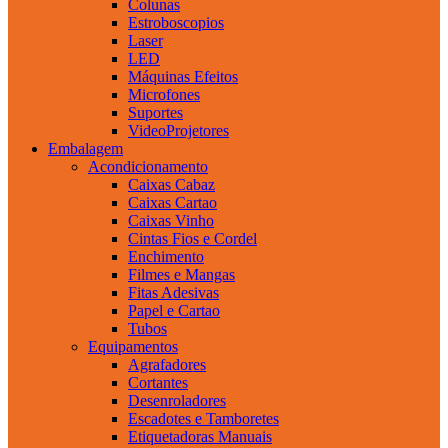
Colunas
Estroboscopios
Laser
LED
Máquinas Efeitos
Microfones
Suportes
VideoProjetores
Embalagem
Acondicionamento
Caixas Cabaz
Caixas Cartao
Caixas Vinho
Cintas Fios e Cordel
Enchimento
Filmes e Mangas
Fitas Adesivas
Papel e Cartao
Tubos
Equipamentos
Agrafadores
Cortantes
Desenroladores
Escadotes e Tamboretes
Etiquetadoras Manuais