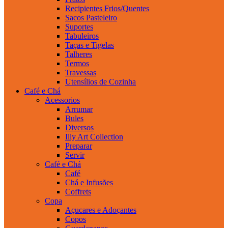
Recipientes Frios/Quentes
Sacos Pasteleiro
Suportes
Tabuleiros
Taças e Tigelas
Talheres
Termos
Travessas
Utensílios de Cozinha
Café e Chá
Acessorios
Arrumar
Bules
Diversos
Illy Art Collection
Preparar
Servir
Café e Chá
Café
Chá e Infusões
Coffrets
Copa
Açucares e Adoçantes
Copos