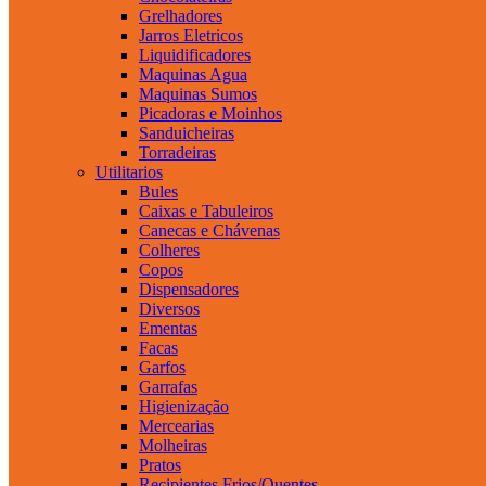
Grelhadores
Jarros Eletricos
Liquidificadores
Maquinas Agua
Maquinas Sumos
Picadoras e Moinhos
Sanduicheiras
Torradeiras
Utilitarios
Bules
Caixas e Tabuleiros
Canecas e Chávenas
Colheres
Copos
Dispensadores
Diversos
Ementas
Facas
Garfos
Garrafas
Higienização
Mercearias
Molheiras
Pratos
Recipientes Frios/Quentes