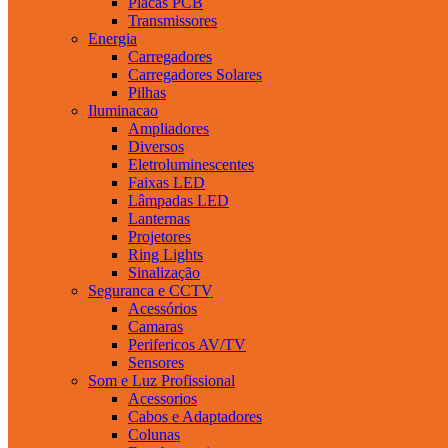
Placas PCB
Transmissores
Energia
Carregadores
Carregadores Solares
Pilhas
Iluminacao
Ampliadores
Diversos
Eletroluminescentes
Faixas LED
Lâmpadas LED
Lanternas
Projetores
Ring Lights
Sinalização
Seguranca e CCTV
Acessórios
Camaras
Perifericos AV/TV
Sensores
Som e Luz Profissional
Acessorios
Cabos e Adaptadores
Colunas