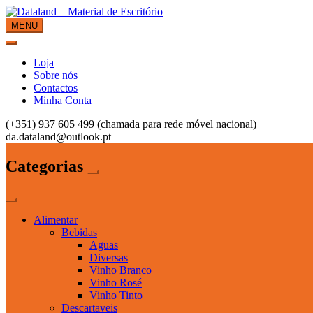
Skip
to
MENU
Dataland – Material de Escritório
Material de Escritório
content
Loja
Sobre nós
Contactos
Minha Conta
(+351) 937 605 499 (chamada para rede móvel nacional)
da.dataland@outlook.pt
Categorias
Alimentar
Bebidas
Aguas
Diversas
Vinho Branco
Vinho Rosé
Vinho Tinto
Descartaveis