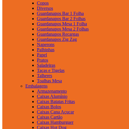
Copos
Diversos
Guardanapos Bar 1 Folha
Guardanapos Bar 2 Folhas
Guardanapos Mesa 1 Folha
Guardanapos Mesa 2 Folhas
Guardanapos Recargas
Guardanapos Zig Zag
Naperons
Palhinhas
Papel
Pratos
Saladeiras
Taças e Tigelas
Talheres
Toalhas Mesa
Embalagens
Armazenamento
Caixas Alumínio
Caixas Batatas Fritas
Caixas Bolos
Caixas Cana Açucar
Caixas Cartão
Caixas Hamburguer
Caixas Hot Dog