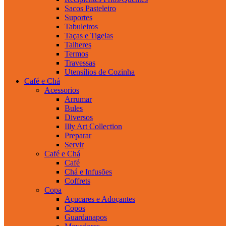
Sacos Pasteleiro
Suportes
Tabuleiros
Taças e Tigelas
Talheres
Termos
Travessas
Utensílios de Cozinha
Café e Chá
Acessorios
Arrumar
Bules
Diversos
Illy Art Collection
Preparar
Servir
Café e Chá
Café
Chá e Infusões
Coffrets
Copa
Açucares e Adoçantes
Copos
Guardanapos