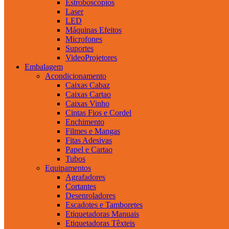
Estroboscopios
Laser
LED
Máquinas Efeitos
Microfones
Suportes
VideoProjetores
Embalagem
Acondicionamento
Caixas Cabaz
Caixas Cartao
Caixas Vinho
Cintas Fios e Cordel
Enchimento
Filmes e Mangas
Fitas Adesivas
Papel e Cartao
Tubos
Equipamentos
Agrafadores
Cortantes
Desenroladores
Escadotes e Tamboretes
Etiquetadoras Manuais
Etiquetadoras Têxteis