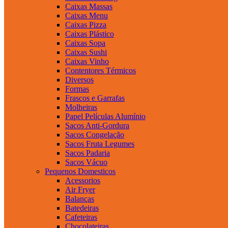
Caixas Massas
Caixas Menu
Caixas Pizza
Caixas Plástico
Caixas Sopa
Caixas Sushi
Caixas Vinho
Contentores Térmicos
Diversos
Formas
Frascos e Garrafas
Molheiras
Papel Películas Alumínio
Sacos Anti-Gordura
Sacos Congelação
Sacos Fruta Legumes
Sacos Padaria
Sacos Vácuo
Pequenos Domesticos
Acessorios
Air Fryer
Balanças
Batedeiras
Cafeteiras
Chocolateiras