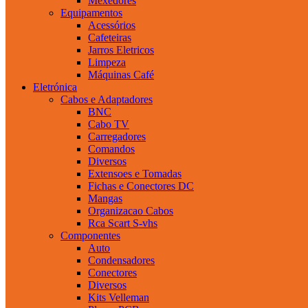
Mexedores
Equipamentos
Acessórios
Cafeteiras
Jarros Eletricos
Limpeza
Máquinas Café
Eletrónica
Cabos e Adaptadores
BNC
Cabo TV
Carregadores
Comandos
Diversos
Extensoes e Tomadas
Fichas e Conectores DC
Mangas
Organizacao Cabos
Rca Scart S-vhs
Componentes
Auto
Condensadores
Conectores
Diversos
Kits Velleman