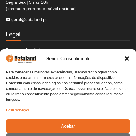
Seg a Sex | 9h ás 18h
(chamada para rede móvel nacional)
geral@dataland.pt
Legal
Termos e Condições
Politica de Cookies
Gerir o Consentimento
Politica de Privacidade
Envios e Devoluções
Para fornecer as melhores experiências, usamos tecnologias como
Pagamentos Seguros
cookies para armazenar e/ou aceder a informações do dispositivo.
Livre de Resolução
Consentir com essas tecnologias nos permitirá processar dados, como
Livro de Reclamações
comportamento de navegação ou IDs exclusivos neste site. Não consentir
ou retirar o consentimento pode afetar negativamante certos recursos e
funções.
Contactos
Gerir serviços
Detalhes da Empresa
Fale Connosco
Aceitar
Contactos