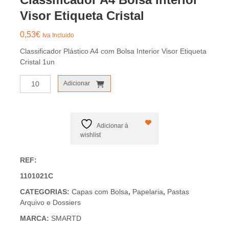
Visor Etiqueta Cristal
0,53
€
Iva Incluido
Classificador Plástico A4 com Bolsa Interior Visor Etiqueta
Cristal 1un
Quantidade
Adicionar
de
Classificador
A4
Bolsa
Adicionar à
Interior
wishlist
Visor
Etiqueta
REF:
Cristal
1101021C
CATEGORIAS:
Capas com Bolsa
,
Papelaria
,
Pastas
Arquivo e Dossiers
MARCA:
SMARTD