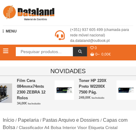
Skip
to
content
Dataland – Material de Escritório
(+351) 937 605 499 (chamada para
MENU
rede móvel nacional)
da.dataland@outlook.pt
0
0
0,00€
NOVIDADES
Film Cera
Toner HP 220X
084mmx74mts
Preto W2200X
2300 ZEBRA 12
7500 Pág.
Rolos
249,00
€
Iva Incluido
34,00
€
Iva Incluido
Início
Papelaria
Pastas Arquivo e Dossiers
Capas com
/
/
/
Bolsa
/ Classificador A4 Bolsa Interior Visor Etiqueta Cristal