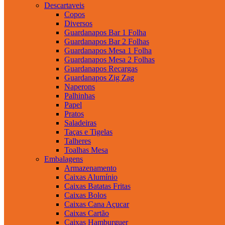
Descartaveis
Copos
Diversos
Guardanapos Bar 1 Folha
Guardanapos Bar 2 Folhas
Guardanapos Mesa 1 Folha
Guardanapos Mesa 2 Folhas
Guardanapos Recargas
Guardanapos Zig Zag
Naperons
Palhinhas
Papel
Pratos
Saladeiras
Taças e Tigelas
Talheres
Toalhas Mesa
Embalagens
Armazenamento
Caixas Alumínio
Caixas Batatas Fritas
Caixas Bolos
Caixas Cana Açucar
Caixas Cartão
Caixas Hamburguer