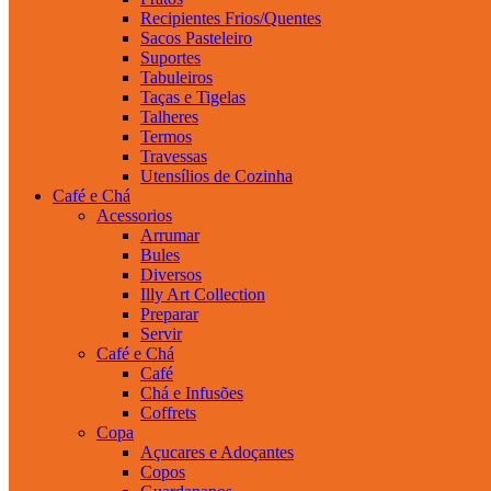
Recipientes Frios/Quentes
Sacos Pasteleiro
Suportes
Tabuleiros
Taças e Tigelas
Talheres
Termos
Travessas
Utensílios de Cozinha
Café e Chá
Acessorios
Arrumar
Bules
Diversos
Illy Art Collection
Preparar
Servir
Café e Chá
Café
Chá e Infusões
Coffrets
Copa
Açucares e Adoçantes
Copos