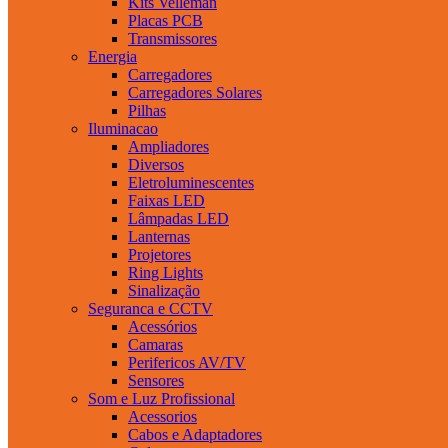
Kits Velleman
Placas PCB
Transmissores
Energia
Carregadores
Carregadores Solares
Pilhas
Iluminacao
Ampliadores
Diversos
Eletroluminescentes
Faixas LED
Lâmpadas LED
Lanternas
Projetores
Ring Lights
Sinalização
Seguranca e CCTV
Acessórios
Camaras
Perifericos AV/TV
Sensores
Som e Luz Profissional
Acessorios
Cabos e Adaptadores