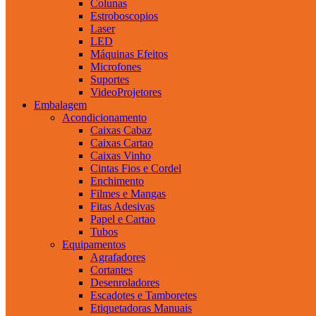
Colunas
Estroboscopios
Laser
LED
Máquinas Efeitos
Microfones
Suportes
VideoProjetores
Embalagem
Acondicionamento
Caixas Cabaz
Caixas Cartao
Caixas Vinho
Cintas Fios e Cordel
Enchimento
Filmes e Mangas
Fitas Adesivas
Papel e Cartao
Tubos
Equipamentos
Agrafadores
Cortantes
Desenroladores
Escadotes e Tamboretes
Etiquetadoras Manuais