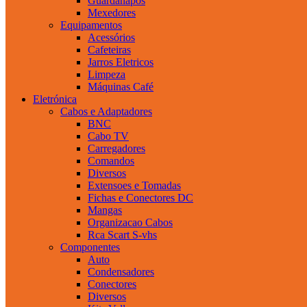
Guardanapos
Mexedores
Equipamentos
Acessórios
Cafeteiras
Jarros Eletricos
Limpeza
Máquinas Café
Eletrónica
Cabos e Adaptadores
BNC
Cabo TV
Carregadores
Comandos
Diversos
Extensoes e Tomadas
Fichas e Conectores DC
Mangas
Organizacao Cabos
Rca Scart S-vhs
Componentes
Auto
Condensadores
Conectores
Diversos