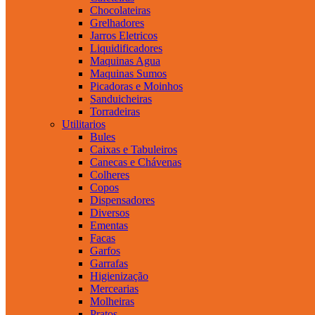
Chocolateiras
Grelhadores
Jarros Eletricos
Liquidificadores
Maquinas Agua
Maquinas Sumos
Picadoras e Moinhos
Sanduicheiras
Torradeiras
Utilitarios
Bules
Caixas e Tabuleiros
Canecas e Chávenas
Colheres
Copos
Dispensadores
Diversos
Ementas
Facas
Garfos
Garrafas
Higienização
Mercearias
Molheiras
Pratos