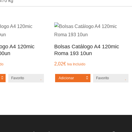
470 kg
logo A4 120mic
Bolsas Catálogo A4 120mic
00un
Roma 193 10un
2,02
€
ido
Iva Incluido
Favorito
Adicionar
Favorito