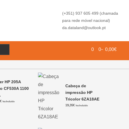
(+351) 937 605 499 (chamada
para rede móvel nacional)
da.dataland@outlook.pt
0
0
0,00€
er HP 205A
Cabeça de
to CF530A 1100
impressão HP
.
Tricolor 6ZA18AE
0
€
Iva Incluido
19,35
€
Iva Incluido