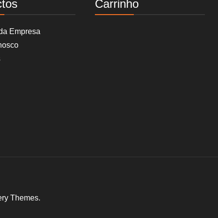
ctos
Carrinho
 da Empresa
nosco
s
ery Themes
.