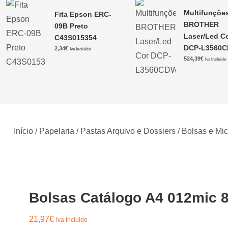
Multifunçõe
Fita Epson ERC-
BROTHER
09B Preto
Laser/Led C
C43S015354
DCP-L3560
2,34
€
Iva Incluido
524,39
€
Iva Incluido
Início
/
Papelaria
/
Pastas Arquivo e Dossiers
/
Bolsas e Mi
Bolsas Catálogo A4 012mic 
21,97
€
Iva Incluido