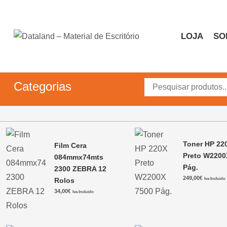
Skip
to
content
LOJA
SO
Dataland – Material de 
Material de Escritório
Categorias
Toner HP 22
Film Cera
Preto W2200
084mmx74mts
Pág.
2300 ZEBRA 12
249,00
€
Rolos
Iva Incluido
34,00
€
Iva Incluido