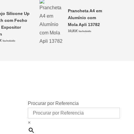
Prancheta A4 em
ojo Silicone Up
Alumínio com
th com Fecho
Mola Apli 13782
i Expositor
10,81
€
Iva Incluido
n
9
€
Iva Incluido
Procurar por Referencia
×