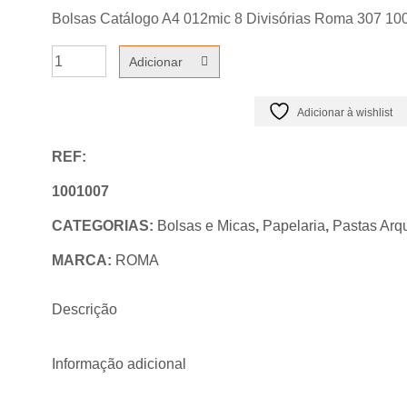
Bolsas Catálogo A4 012mic 8 Divisórias Roma 307 10
Quantidade
Adicionar
de
Bolsas
Adicionar à wishlist
Catálogo
REF:
A4
012mic
1001007
8
CATEGORIAS:
Bolsas e Micas
,
Papelaria
,
Pastas Arq
Divisórias
MARCA:
ROMA
Roma
307
Descrição
100un
Informação adicional