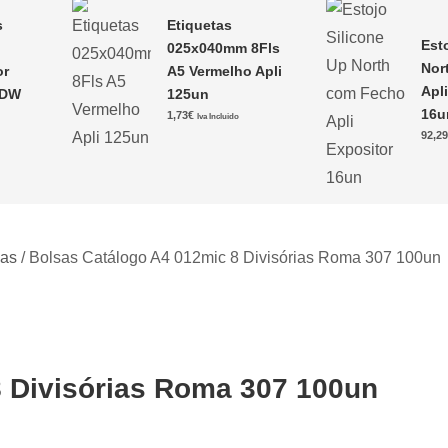
s
Etiquetas
Est
025x040mm 8Fls
Nor
or
A5 Vermelho Apli
Apl
CDW
125un
16u
1,73
€
Iva Incluido
92,2
cas
/ Bolsas Catálogo A4 012mic 8 Divisórias Roma 307 100un
8 Divisórias Roma 307 100un