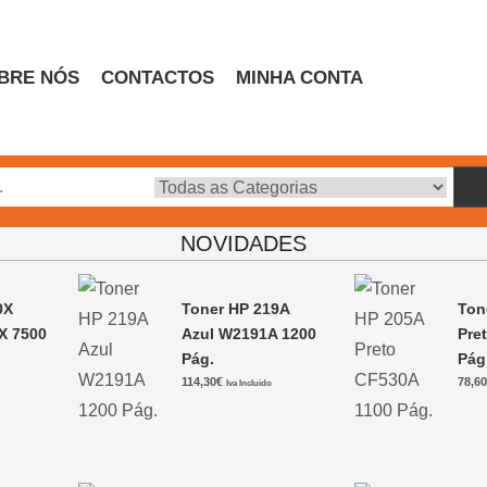
BRE NÓS
CONTACTOS
MINHA CONTA
Escritório
NOVIDADES
0X
Toner HP 219A
Ton
X 7500
Azul W2191A 1200
Pre
Pág.
Pág
114,30
€
78,6
Iva Incluido