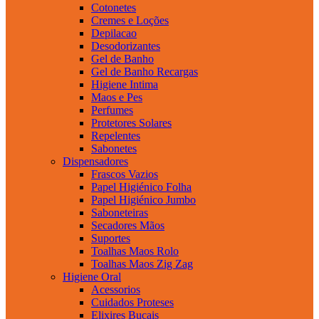
Cotonetes
Cremes e Loções
Depilacao
Desodorizantes
Gel de Banho
Gel de Banho Recargas
Higiene Intima
Maos e Pes
Perfumes
Protetores Solares
Repelentes
Sabonetes
Dispensadores
Frascos Vazios
Papel Higiénico Folha
Papel Higiénico Jumbo
Saboneteiras
Secadores Mãos
Suportes
Toalhas Maos Rolo
Toalhas Maos Zig Zag
Higiene Oral
Acessorios
Cuidados Proteses
Elixires Bucais