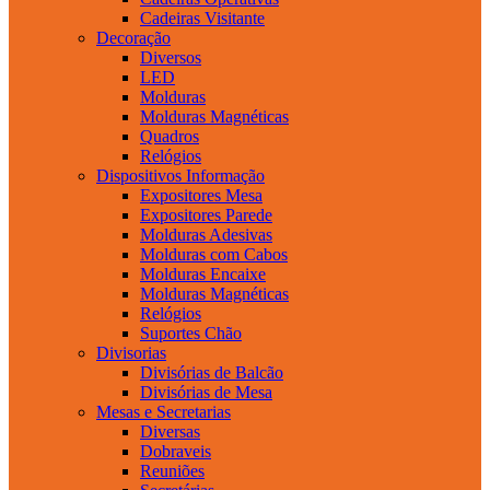
Cadeiras Visitante
Decoração
Diversos
LED
Molduras
Molduras Magnéticas
Quadros
Relógios
Dispositivos Informação
Expositores Mesa
Expositores Parede
Molduras Adesivas
Molduras com Cabos
Molduras Encaixe
Molduras Magnéticas
Relógios
Suportes Chão
Divisorias
Divisórias de Balcão
Divisórias de Mesa
Mesas e Secretarias
Diversas
Dobraveis
Reuniões