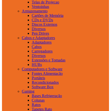
Telas de Projecao
Ventoinhas
Armazenamento
Cartões de Memória
CDs e DVDs
Discos Externos
Diversos
Pen Drives
Cabos e Adaptadores
Adaptadores
Cabos
Carregadores
Diversos
Extensões e Tomadas
HUBs
Computadores e Software
Fontes Alimentação
Portáteis
Recondicionados
Software Box
Gaming
Bases Refrigeração
Colunas
Ratos
Tapetes Rato