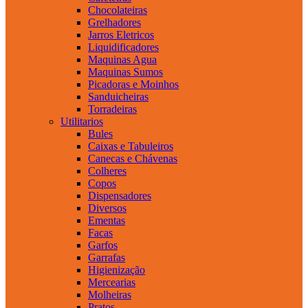
Chocolateiras
Grelhadores
Jarros Eletricos
Liquidificadores
Maquinas Agua
Maquinas Sumos
Picadoras e Moinhos
Sanduicheiras
Torradeiras
Utilitarios
Bules
Caixas e Tabuleiros
Canecas e Chávenas
Colheres
Copos
Dispensadores
Diversos
Ementas
Facas
Garfos
Garrafas
Higienização
Mercearias
Molheiras
Pratos