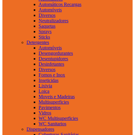
Automáticos Recargas
Automóveis
Diversos
Neutralizadores
Saquetas
Sprays
Sticks
Detergentes
Automóveis
Desengordurantes
Desentupidores
Desinfetantes
Diversos
Fornos e Inox
Inseticidas
Lixivia
Loiça
Moveis e Madeiras
Multisuperficies
Pavimentos
Vidros
WC Multisuperficies
WC Sanitarios
Dispensadores
Coberturas Sanitárias