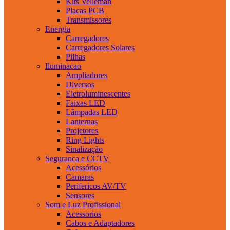
Kits Velleman
Placas PCB
Transmissores
Energia
Carregadores
Carregadores Solares
Pilhas
Iluminacao
Ampliadores
Diversos
Eletroluminescentes
Faixas LED
Lâmpadas LED
Lanternas
Projetores
Ring Lights
Sinalização
Seguranca e CCTV
Acessórios
Camaras
Perifericos AV/TV
Sensores
Som e Luz Profissional
Acessorios
Cabos e Adaptadores