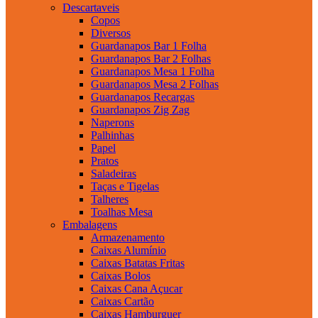
Descartaveis
Copos
Diversos
Guardanapos Bar 1 Folha
Guardanapos Bar 2 Folhas
Guardanapos Mesa 1 Folha
Guardanapos Mesa 2 Folhas
Guardanapos Recargas
Guardanapos Zig Zag
Naperons
Palhinhas
Papel
Pratos
Saladeiras
Taças e Tigelas
Talheres
Toalhas Mesa
Embalagens
Armazenamento
Caixas Alumínio
Caixas Batatas Fritas
Caixas Bolos
Caixas Cana Açucar
Caixas Cartão
Caixas Hamburguer