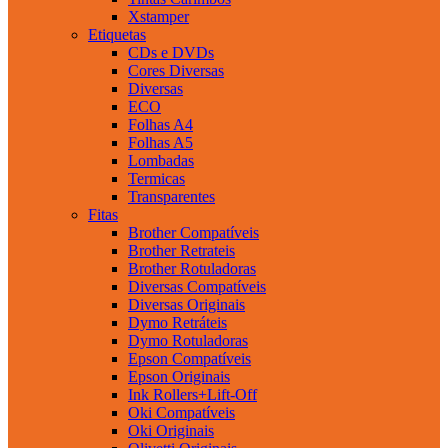
Xstamper
Etiquetas
CDs e DVDs
Cores Diversas
Diversas
ECO
Folhas A4
Folhas A5
Lombadas
Termicas
Transparentes
Fitas
Brother Compatíveis
Brother Retrateis
Brother Rotuladoras
Diversas Compatíveis
Diversas Originais
Dymo Retráteis
Dymo Rotuladoras
Epson Compatíveis
Epson Originais
Ink Rollers+Lift-Off
Oki Compatíveis
Oki Originais