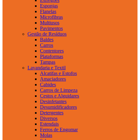
Esfregões
Esponjas
Flanelas
Microfibras
Multiusos
Pavimentos
Gestão de Resíduos
Baldes
Carros
Contentores
Plataformas
Tampas
Lavandaria e Textil
Alcatifas e Estofos
Amaciadores
Cabides
Carros de Limpeza
Cestos e Alguidares
Desinfetantes
Desumidificadores
Detergentes
Diversos
Estendais
Ferros de Engomar
Molas