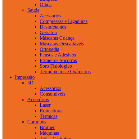
Olhos
Saude
Acessorios
Compressas e Ligaduras
Desinfetantes
Geriatria
Máscaras Criança
Máscaras Descartáveis
Ortopedia
Pensos e Adesivos
Primeiros Socorros
Soro Fisiologico
Termómetros e Oxímetros
Impressão
3D
Acessórios
Consumíveis
Acessórios
Laser
Rotuladoras
Termicas
Carimbos
Brother
Máquinas
Tintas Carimbos