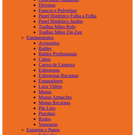
Diversos
Frascos e Pulverizar
Papel Higiénico Folha a Folha
Papel Higiénico Jumbo
Toalhas Mãos Rolo
Toalhas Mãos Zig-Zag
Equipamentos
Acessorios
Baldes
Baldes Profissionais
Cabos
Carros de Limpeza
Esfregonas
Esfregonas Recargas
Espanadores
Lava Vidros
Mopas
Mopas Armações
Mopas Recargas
Pás Lixo
Piaçabas
Rodos
Vassouras
Esponjas e Panos