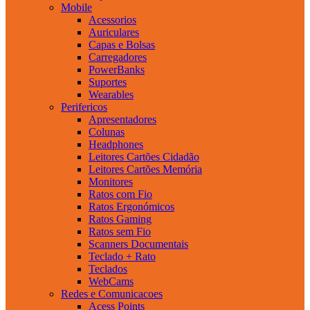
Mobile
Acessorios
Auriculares
Capas e Bolsas
Carregadores
PowerBanks
Suportes
Wearables
Perifericos
Apresentadores
Colunas
Headphones
Leitores Cartões Cidadão
Leitores Cartões Memória
Monitores
Ratos com Fio
Ratos Ergonómicos
Ratos Gaming
Ratos sem Fio
Scanners Documentais
Teclado + Rato
Teclados
WebCams
Redes e Comunicacoes
Acess Points