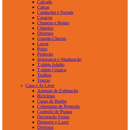
Calcado
Calcas
Camisolas e Sweats
Casacos
Chapeus e Bones
Chinelos
Diversos
Guarda-Chuvas
Luvas
Polos
Proteção
Segurança e Sinalização
T-shirts Adulto
T-shirts Crianca
Toalhas
Toucas
Casa e Ar Livre
Animais de Estimação
Bicicletas
Casas de Banho
Coberturas de Proteção
Controlo de Pragas
Decoração Festas
Desporto e Lazer
Diversos