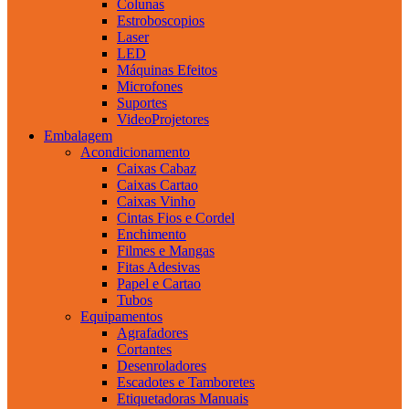
Colunas
Estroboscopios
Laser
LED
Máquinas Efeitos
Microfones
Suportes
VideoProjetores
Embalagem
Acondicionamento
Caixas Cabaz
Caixas Cartao
Caixas Vinho
Cintas Fios e Cordel
Enchimento
Filmes e Mangas
Fitas Adesivas
Papel e Cartao
Tubos
Equipamentos
Agrafadores
Cortantes
Desenroladores
Escadotes e Tamboretes
Etiquetadoras Manuais