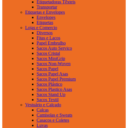
Etiquetadoras Têxteis
Transportar
Etiquetas e Envelopes
Envelopes
Etiquetas
Lojas e Comercio
Diversos
Fitas e Lacos
Papel Embrulho
Sacos Auto Servico
Sacos Cristal
Sacos MiniGrip
Sacos Non-Woven
Sacos Papel
Sacos Papel Asas
Sacos Papel Premium
Sacos Plástico
Sacos Plastico Asas
Sacos Stand Up
Sacos Textil
Vestuário e Calçado
Calças
Camisolas e Sweats
Casacos e Coletes
Luvas