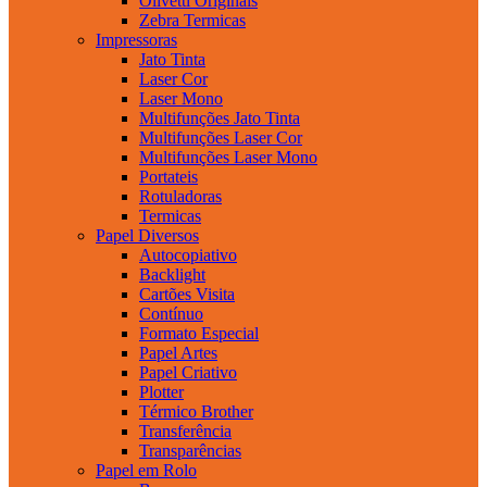
Olivetti Originais
Zebra Termicas
Impressoras
Jato Tinta
Laser Cor
Laser Mono
Multifunções Jato Tinta
Multifunções Laser Cor
Multifunções Laser Mono
Portateis
Rotuladoras
Termicas
Papel Diversos
Autocopiativo
Backlight
Cartões Visita
Contínuo
Formato Especial
Papel Artes
Papel Criativo
Plotter
Térmico Brother
Transferência
Transparências
Papel em Rolo