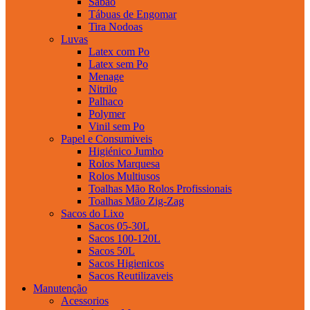
Sabao
Tábuas de Engomar
Tira Nodoas
Luvas
Latex com Po
Latex sem Po
Menage
Nitrilo
Palhaco
Polymer
Vinil sem Po
Papel e Consumiveis
Higiénico Jumbo
Rolos Marquesa
Rolos Multiusos
Toalhas Mão Rolos Profissionais
Toalhas Mão Zig-Zag
Sacos do Lixo
Sacos 05-30L
Sacos 100-120L
Sacos 50L
Sacos Higienicos
Sacos Reutilizaveis
Manutenção
Acessorios