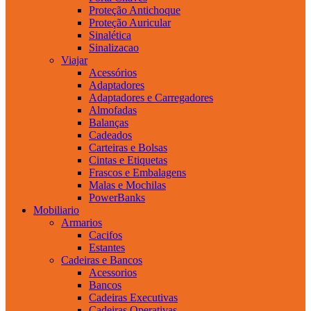
Proteção Antichoque
Proteção Auricular
Sinalética
Sinalizacao
Viajar
Acessórios
Adaptadores
Adaptadores e Carregadores
Almofadas
Balanças
Cadeados
Carteiras e Bolsas
Cintas e Etiquetas
Frascos e Embalagens
Malas e Mochilas
PowerBanks
Mobiliario
Armarios
Cacifos
Estantes
Cadeiras e Bancos
Acessorios
Bancos
Cadeiras Executivas
Cadeiras Operativas