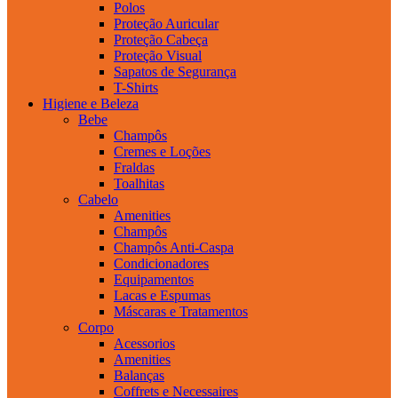
Polos
Proteção Auricular
Proteção Cabeça
Proteção Visual
Sapatos de Segurança
T-Shirts
Higiene e Beleza
Bebe
Champôs
Cremes e Loções
Fraldas
Toalhitas
Cabelo
Amenities
Champôs
Champôs Anti-Caspa
Condicionadores
Equipamentos
Lacas e Espumas
Máscaras e Tratamentos
Corpo
Acessorios
Amenities
Balanças
Coffrets e Necessaires