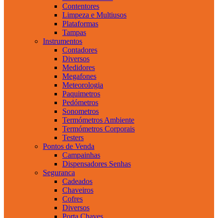
Contentores
Limpeza e Multiusos
Plataformas
Tampas
Instrumentos
Contadores
Diversos
Medidores
Megafones
Meteorologia
Paquimetros
Pedómetros
Sonometros
Termómetros Ambiente
Termómetros Corporais
Testers
Pontos de Venda
Campainhas
Dispensadores Senhas
Seguranca
Cadeados
Chaveiros
Cofres
Diversos
Porta Chaves