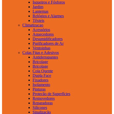
Isqueiros e Fósforos
Jardim
Lanternas
Relógios e Alarmes
Têxteis
Climatizacao
Acessórios
Aquecedores
Desumidificadores
Purificadores de Ar
Ventoinhas
Colas Fitas e Adesivos
Antiderrapantes
Bricolage
Bricolage
Cola Quente
Dupla Face
Fixadores
Isolamento
Pinturas
Proteção de Superfícies
Removedores
Reparadoras
Silicones
Sinalização