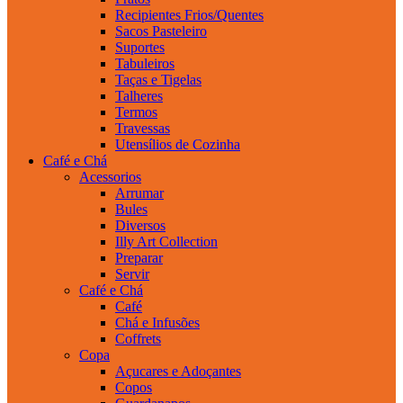
Recipientes Frios/Quentes
Sacos Pasteleiro
Suportes
Tabuleiros
Taças e Tigelas
Talheres
Termos
Travessas
Utensílios de Cozinha
Café e Chá
Acessorios
Arrumar
Bules
Diversos
Illy Art Collection
Preparar
Servir
Café e Chá
Café
Chá e Infusões
Coffrets
Copa
Açucares e Adoçantes
Copos