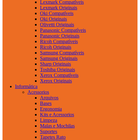
Lexmark Compatíveis
Lexmark Originais
Oki Compatíveis
Oki Originais
Olivetti Originais
Panasonic Compatíveis
Panasonic Originais
Ricoh Compatíveis
Ricoh Originais
Samsung Compatíveis
Samsung Originais
Sharp Originais
Toshiba Originais
Xerox Compatíveis
Xerox Originais
Informática
Acessorios
Arquivos
Bases
Ergonomia
Kits e Acessorios
Limpeza
Malas e Mochilas
Suportes
Tapetes Rato