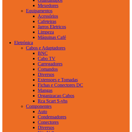
Guardanapos
Mexedores
Equipamentos
Acessórios
Cafeteiras
Jarros Eletricos
Limpeza
Máquinas Café
Eletrónica
Cabos e Adaptadores
BNC
Cabo TV
Carregadores
Comandos
Diversos
Extensoes e Tomadas
Fichas e Conectores DC
Mangas
Organizacao Cabos
Rca Scart S-vhs
Componentes
Auto
Condensadores
Conectores
Diversos