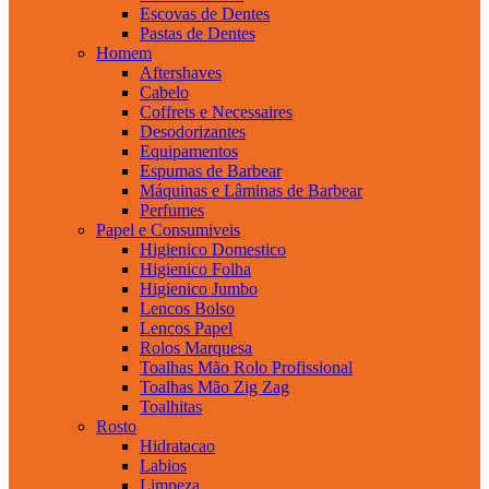
Escovas de Dentes
Pastas de Dentes
Homem
Aftershaves
Cabelo
Coffrets e Necessaires
Desodorizantes
Equipamentos
Espumas de Barbear
Máquinas e Lâminas de Barbear
Perfumes
Papel e Consumiveis
Higienico Domestico
Higienico Folha
Higienico Jumbo
Lencos Bolso
Lencos Papel
Rolos Marquesa
Toalhas Mão Rolo Profissional
Toalhas Mão Zig Zag
Toalhitas
Rosto
Hidratacao
Labios
Limpeza