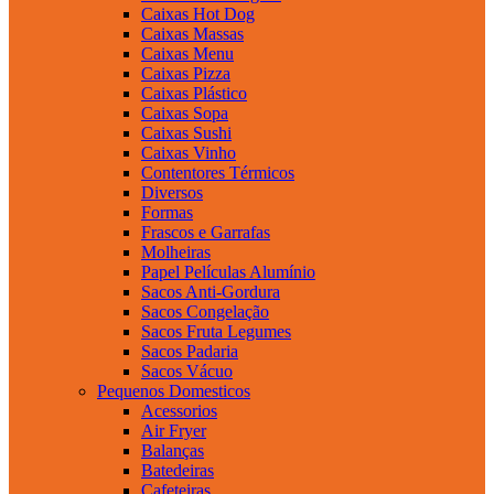
Caixas Hot Dog
Caixas Massas
Caixas Menu
Caixas Pizza
Caixas Plástico
Caixas Sopa
Caixas Sushi
Caixas Vinho
Contentores Térmicos
Diversos
Formas
Frascos e Garrafas
Molheiras
Papel Películas Alumínio
Sacos Anti-Gordura
Sacos Congelação
Sacos Fruta Legumes
Sacos Padaria
Sacos Vácuo
Pequenos Domesticos
Acessorios
Air Fryer
Balanças
Batedeiras
Cafeteiras