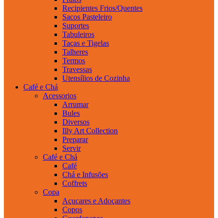
Recipientes Frios/Quentes
Sacos Pasteleiro
Suportes
Tabuleiros
Taças e Tigelas
Talheres
Termos
Travessas
Utensílios de Cozinha
Café e Chá
Acessorios
Arrumar
Bules
Diversos
Illy Art Collection
Preparar
Servir
Café e Chá
Café
Chá e Infusões
Coffrets
Copa
Açucares e Adoçantes
Copos