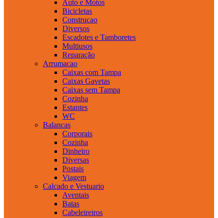
Auto e Motos
Bicicletas
Construcao
Diversos
Escadotes e Tamboretes
Multiusos
Reparação
Arrumacao
Caixas com Tampa
Caixas Gavetas
Caixas sem Tampa
Cozinha
Estantes
WC
Balancas
Corporais
Cozinha
Dinheiro
Diversas
Postais
Viagem
Calcado e Vestuario
Aventais
Batas
Cabeleireiros