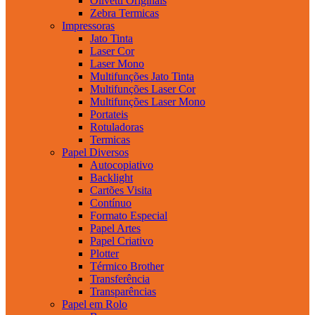
Olivetti Originais
Zebra Termicas
Impressoras
Jato Tinta
Laser Cor
Laser Mono
Multifunções Jato Tinta
Multifunções Laser Cor
Multifunções Laser Mono
Portateis
Rotuladoras
Termicas
Papel Diversos
Autocopiativo
Backlight
Cartões Visita
Contínuo
Formato Especial
Papel Artes
Papel Criativo
Plotter
Térmico Brother
Transferência
Transparências
Papel em Rolo