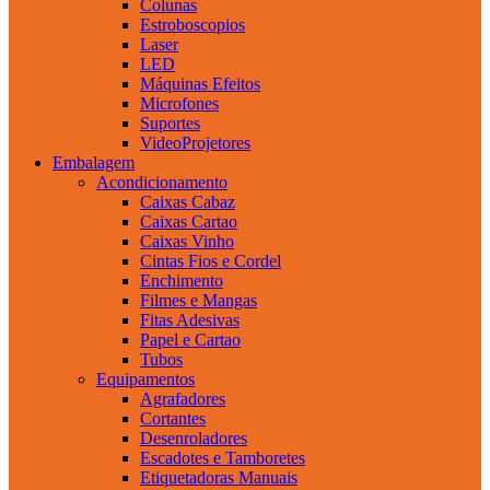
Colunas
Estroboscopios
Laser
LED
Máquinas Efeitos
Microfones
Suportes
VideoProjetores
Embalagem
Acondicionamento
Caixas Cabaz
Caixas Cartao
Caixas Vinho
Cintas Fios e Cordel
Enchimento
Filmes e Mangas
Fitas Adesivas
Papel e Cartao
Tubos
Equipamentos
Agrafadores
Cortantes
Desenroladores
Escadotes e Tamboretes
Etiquetadoras Manuais