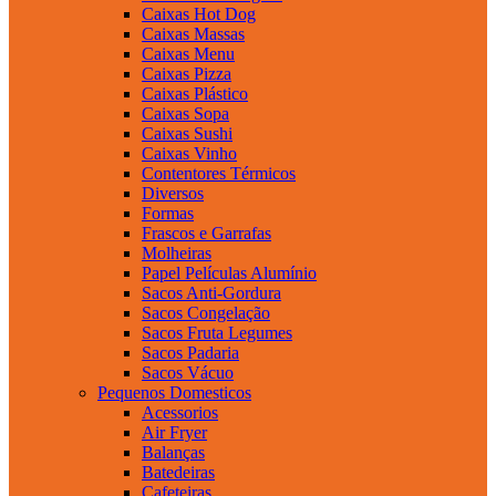
Caixas Hot Dog
Caixas Massas
Caixas Menu
Caixas Pizza
Caixas Plástico
Caixas Sopa
Caixas Sushi
Caixas Vinho
Contentores Térmicos
Diversos
Formas
Frascos e Garrafas
Molheiras
Papel Películas Alumínio
Sacos Anti-Gordura
Sacos Congelação
Sacos Fruta Legumes
Sacos Padaria
Sacos Vácuo
Pequenos Domesticos
Acessorios
Air Fryer
Balanças
Batedeiras
Cafeteiras