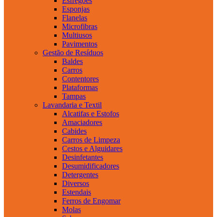
Esfregões
Esponjas
Flanelas
Microfibras
Multiusos
Pavimentos
Gestão de Resíduos
Baldes
Carros
Contentores
Plataformas
Tampas
Lavandaria e Textil
Alcatifas e Estofos
Amaciadores
Cabides
Carros de Limpeza
Cestos e Alguidares
Desinfetantes
Desumidificadores
Detergentes
Diversos
Estendais
Ferros de Engomar
Molas