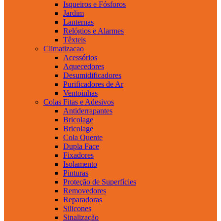
Isqueiros e Fósforos
Jardim
Lanternas
Relógios e Alarmes
Têxteis
Climatizacao
Acessórios
Aquecedores
Desumidificadores
Purificadores de Ar
Ventoinhas
Colas Fitas e Adesivos
Antiderrapantes
Bricolage
Bricolage
Cola Quente
Dupla Face
Fixadores
Isolamento
Pinturas
Proteção de Superfícies
Removedores
Reparadoras
Silicones
Sinalização