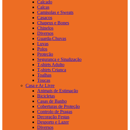
Calcado
Calcas
Camisolas e Sweats
Casacos
Chapeus e Bones
Chinelos
Diversos
Guarda-Chuvas
Luvas
Polos
Proteção
Segurança e Sinalização
T-shirts Adulto
T-shirts Crianca
Toalhas
Toucas
Casa e Ar Livre
Animais de Estimação
Bicicletas
Casas de Banho
Coberturas de Proteção
Controlo de Pragas
Decoração Festas
Desporto e Lazer
Diversos