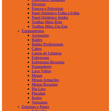
Diversos
Frascos e Pulverizar
Papel Higiénico Folha a Folha
Papel Higiénico Jumbo
Toalhas Mãos Rolo
Toalhas Mãos Zig-Zag
Equipamentos
Acessorios
Baldes
Baldes Profissionais
Cabos
Carros de Limpeza
Esfregonas
Esfregonas Recargas
Espanadores
Lava Vidros
Mopas
Mopas Armações
Mopas Recargas
Pás Lixo
Piaçabas
Rodos
Vassouras
Esponjas e Panos