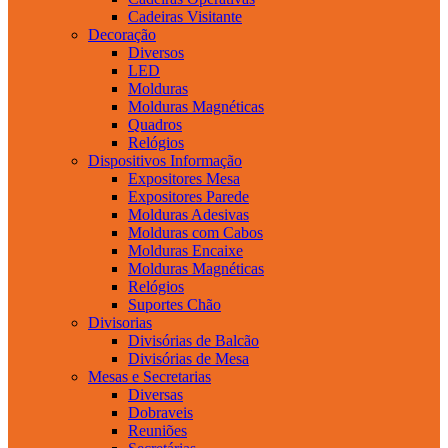
Cadeiras Visitante
Decoração
Diversos
LED
Molduras
Molduras Magnéticas
Quadros
Relógios
Dispositivos Informação
Expositores Mesa
Expositores Parede
Molduras Adesivas
Molduras com Cabos
Molduras Encaixe
Molduras Magnéticas
Relógios
Suportes Chão
Divisorias
Divisórias de Balcão
Divisórias de Mesa
Mesas e Secretarias
Diversas
Dobraveis
Reuniões