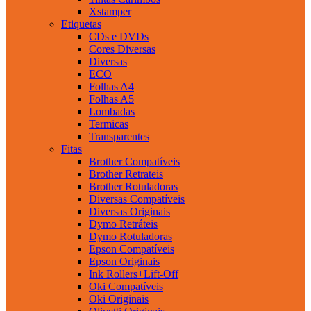
Xstamper
Etiquetas
CDs e DVDs
Cores Diversas
Diversas
ECO
Folhas A4
Folhas A5
Lombadas
Termicas
Transparentes
Fitas
Brother Compatíveis
Brother Retrateis
Brother Rotuladoras
Diversas Compatíveis
Diversas Originais
Dymo Retráteis
Dymo Rotuladoras
Epson Compatíveis
Epson Originais
Ink Rollers+Lift-Off
Oki Compatíveis
Oki Originais