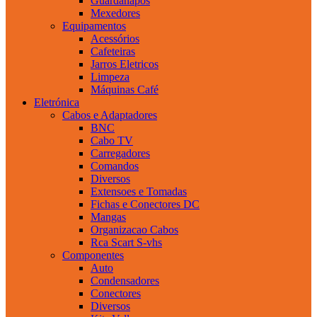
Guardanapos
Mexedores
Equipamentos
Acessórios
Cafeteiras
Jarros Eletricos
Limpeza
Máquinas Café
Eletrónica
Cabos e Adaptadores
BNC
Cabo TV
Carregadores
Comandos
Diversos
Extensoes e Tomadas
Fichas e Conectores DC
Mangas
Organizacao Cabos
Rca Scart S-vhs
Componentes
Auto
Condensadores
Conectores
Diversos