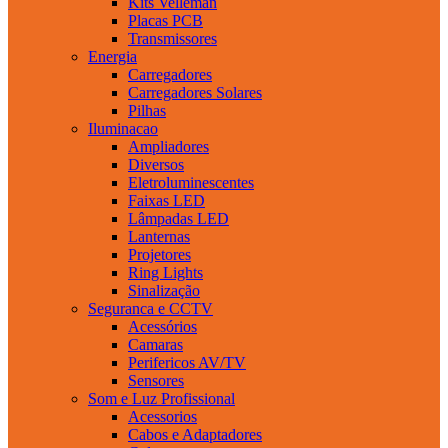
Kits Velleman
Placas PCB
Transmissores
Energia
Carregadores
Carregadores Solares
Pilhas
Iluminacao
Ampliadores
Diversos
Eletroluminescentes
Faixas LED
Lâmpadas LED
Lanternas
Projetores
Ring Lights
Sinalização
Seguranca e CCTV
Acessórios
Camaras
Perifericos AV/TV
Sensores
Som e Luz Profissional
Acessorios
Cabos e Adaptadores