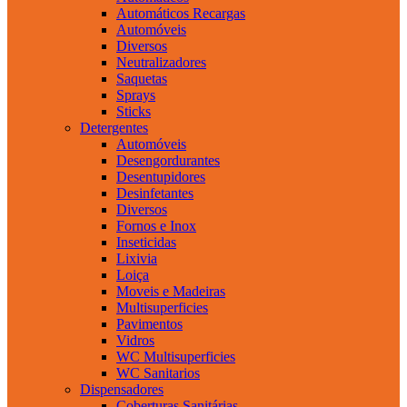
Automáticos Recargas
Automóveis
Diversos
Neutralizadores
Saquetas
Sprays
Sticks
Detergentes
Automóveis
Desengordurantes
Desentupidores
Desinfetantes
Diversos
Fornos e Inox
Inseticidas
Lixivia
Loiça
Moveis e Madeiras
Multisuperficies
Pavimentos
Vidros
WC Multisuperficies
WC Sanitarios
Dispensadores
Coberturas Sanitárias