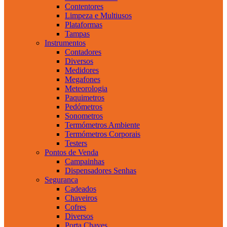
Contentores
Limpeza e Multiusos
Plataformas
Tampas
Instrumentos
Contadores
Diversos
Medidores
Megafones
Meteorologia
Paquimetros
Pedómetros
Sonometros
Termómetros Ambiente
Termómetros Corporais
Testers
Pontos de Venda
Campainhas
Dispensadores Senhas
Seguranca
Cadeados
Chaveiros
Cofres
Diversos
Porta Chaves