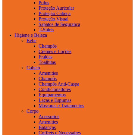
Polos
Proteção Auricular
Proteção Cabeça
Proteção Visual
Sapatos de Segurança
T-Shirts
Higiene e Beleza
Bebe
Champôs
Cremes e Loções
Fraldas
Toalhitas
Cabelo
Amenities
Champôs
Champôs Anti-Caspa
Condicionadores
Equipamentos
Lacas e Espumas
Máscaras e Tratamentos
Corpo
Acessorios
Amenities
Balanças
Coffrets e Necessaires