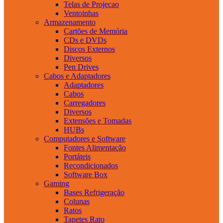
Telas de Projecao
Ventoinhas
Armazenamento
Cartões de Memória
CDs e DVDs
Discos Externos
Diversos
Pen Drives
Cabos e Adaptadores
Adaptadores
Cabos
Carregadores
Diversos
Extensões e Tomadas
HUBs
Computadores e Software
Fontes Alimentação
Portáteis
Recondicionados
Software Box
Gaming
Bases Refrigeração
Colunas
Ratos
Tapetes Rato