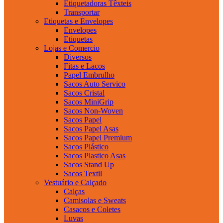
Etiquetadoras Têxteis
Transportar
Etiquetas e Envelopes
Envelopes
Etiquetas
Lojas e Comercio
Diversos
Fitas e Lacos
Papel Embrulho
Sacos Auto Servico
Sacos Cristal
Sacos MiniGrip
Sacos Non-Woven
Sacos Papel
Sacos Papel Asas
Sacos Papel Premium
Sacos Plástico
Sacos Plastico Asas
Sacos Stand Up
Sacos Textil
Vestuário e Calçado
Calças
Camisolas e Sweats
Casacos e Coletes
Luvas