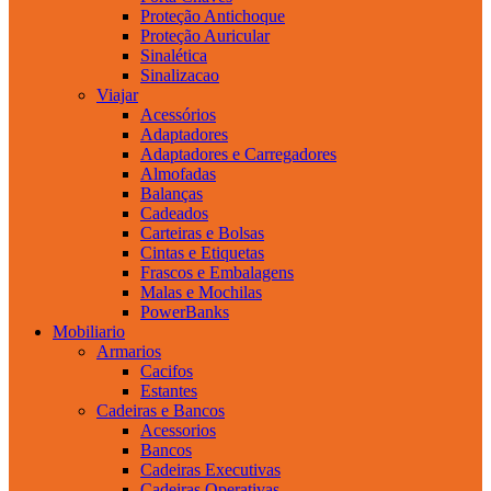
Proteção Antichoque
Proteção Auricular
Sinalética
Sinalizacao
Viajar
Acessórios
Adaptadores
Adaptadores e Carregadores
Almofadas
Balanças
Cadeados
Carteiras e Bolsas
Cintas e Etiquetas
Frascos e Embalagens
Malas e Mochilas
PowerBanks
Mobiliario
Armarios
Cacifos
Estantes
Cadeiras e Bancos
Acessorios
Bancos
Cadeiras Executivas
Cadeiras Operativas