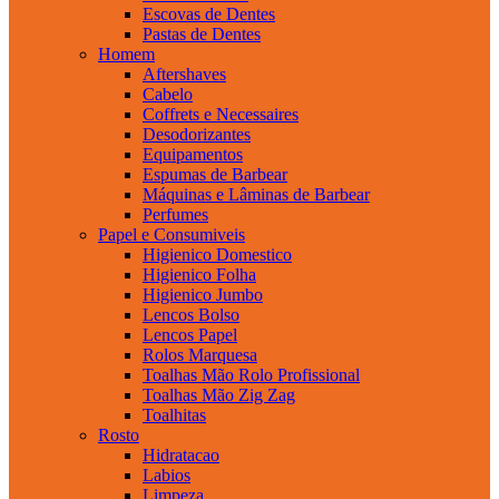
Escovas de Dentes
Pastas de Dentes
Homem
Aftershaves
Cabelo
Coffrets e Necessaires
Desodorizantes
Equipamentos
Espumas de Barbear
Máquinas e Lâminas de Barbear
Perfumes
Papel e Consumiveis
Higienico Domestico
Higienico Folha
Higienico Jumbo
Lencos Bolso
Lencos Papel
Rolos Marquesa
Toalhas Mão Rolo Profissional
Toalhas Mão Zig Zag
Toalhitas
Rosto
Hidratacao
Labios
Limpeza