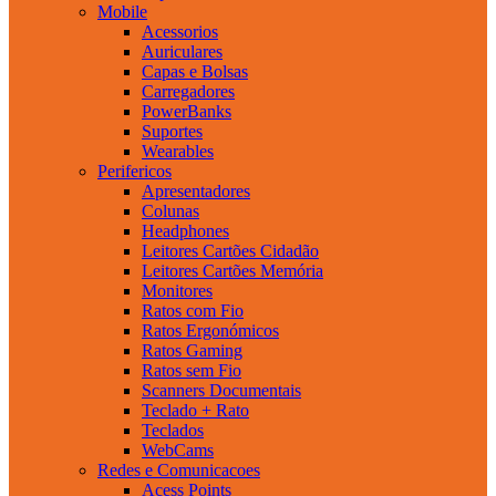
Mobile
Acessorios
Auriculares
Capas e Bolsas
Carregadores
PowerBanks
Suportes
Wearables
Perifericos
Apresentadores
Colunas
Headphones
Leitores Cartões Cidadão
Leitores Cartões Memória
Monitores
Ratos com Fio
Ratos Ergonómicos
Ratos Gaming
Ratos sem Fio
Scanners Documentais
Teclado + Rato
Teclados
WebCams
Redes e Comunicacoes
Acess Points