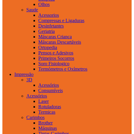
Olhos
Saude
Acessorios
Compressas e Ligaduras
Desinfetantes
Geriatria
Máscaras Criança
Máscaras Descartáveis
Ortopedia
Pensos e Adesivos
Primeiros Socorros
Soro Fisiologico
Termómetros e Oxímetros
Impressão
3D
Acessórios
Consumíveis
Acessórios
Laser
Rotuladoras
Termicas
Carimbos
Brother
Máquinas
Tintas Carimbos