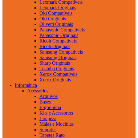
Lexmark Compatíveis
Lexmark Originais
Oki Compatíveis
Oki Originais
Olivetti Originais
Panasonic Compatíveis
Panasonic Originais
Ricoh Compatíveis
Ricoh Originais
Samsung Compatíveis
Samsung Originais
Sharp Originais
Toshiba Originais
Xerox Compatíveis
Xerox Originais
Informática
Acessorios
Arquivos
Bases
Ergonomia
Kits e Acessorios
Limpeza
Malas e Mochilas
Suportes
Tapetes Rato