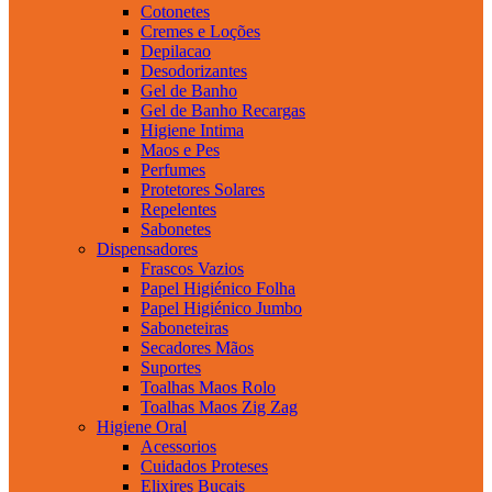
Cotonetes
Cremes e Loções
Depilacao
Desodorizantes
Gel de Banho
Gel de Banho Recargas
Higiene Intima
Maos e Pes
Perfumes
Protetores Solares
Repelentes
Sabonetes
Dispensadores
Frascos Vazios
Papel Higiénico Folha
Papel Higiénico Jumbo
Saboneteiras
Secadores Mãos
Suportes
Toalhas Maos Rolo
Toalhas Maos Zig Zag
Higiene Oral
Acessorios
Cuidados Proteses
Elixires Bucais