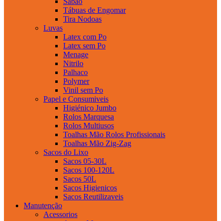
Sabao
Tábuas de Engomar
Tira Nodoas
Luvas
Latex com Po
Latex sem Po
Menage
Nitrilo
Palhaco
Polymer
Vinil sem Po
Papel e Consumiveis
Higiénico Jumbo
Rolos Marquesa
Rolos Multiusos
Toalhas Mão Rolos Profissionais
Toalhas Mão Zig-Zag
Sacos do Lixo
Sacos 05-30L
Sacos 100-120L
Sacos 50L
Sacos Higienicos
Sacos Reutilizaveis
Manutenção
Acessorios