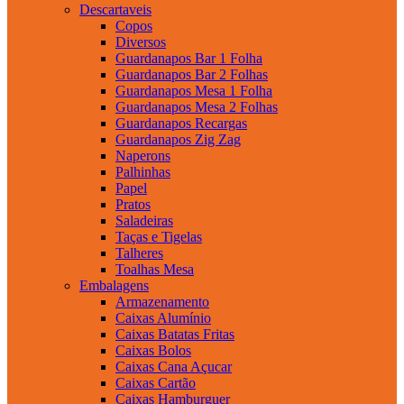
Descartaveis
Copos
Diversos
Guardanapos Bar 1 Folha
Guardanapos Bar 2 Folhas
Guardanapos Mesa 1 Folha
Guardanapos Mesa 2 Folhas
Guardanapos Recargas
Guardanapos Zig Zag
Naperons
Palhinhas
Papel
Pratos
Saladeiras
Taças e Tigelas
Talheres
Toalhas Mesa
Embalagens
Armazenamento
Caixas Alumínio
Caixas Batatas Fritas
Caixas Bolos
Caixas Cana Açucar
Caixas Cartão
Caixas Hamburguer