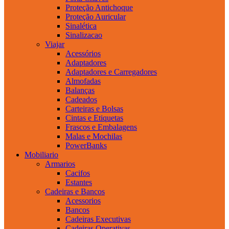
Proteção Antichoque
Proteção Auricular
Sinalética
Sinalizacao
Viajar
Acessórios
Adaptadores
Adaptadores e Carregadores
Almofadas
Balanças
Cadeados
Carteiras e Bolsas
Cintas e Etiquetas
Frascos e Embalagens
Malas e Mochilas
PowerBanks
Mobiliario
Armarios
Cacifos
Estantes
Cadeiras e Bancos
Acessorios
Bancos
Cadeiras Executivas
Cadeiras Operativas