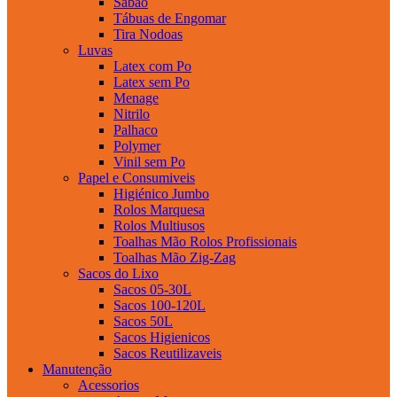
Sabao
Tábuas de Engomar
Tira Nodoas
Luvas
Latex com Po
Latex sem Po
Menage
Nitrilo
Palhaco
Polymer
Vinil sem Po
Papel e Consumiveis
Higiénico Jumbo
Rolos Marquesa
Rolos Multiusos
Toalhas Mão Rolos Profissionais
Toalhas Mão Zig-Zag
Sacos do Lixo
Sacos 05-30L
Sacos 100-120L
Sacos 50L
Sacos Higienicos
Sacos Reutilizaveis
Manutenção
Acessorios