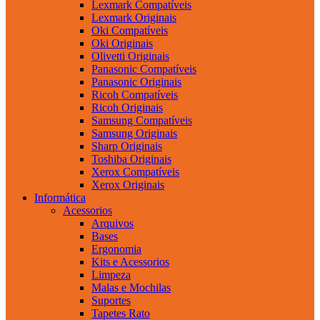
Lexmark Compatíveis
Lexmark Originais
Oki Compatíveis
Oki Originais
Olivetti Originais
Panasonic Compatíveis
Panasonic Originais
Ricoh Compatíveis
Ricoh Originais
Samsung Compatíveis
Samsung Originais
Sharp Originais
Toshiba Originais
Xerox Compatíveis
Xerox Originais
Informática
Acessorios
Arquivos
Bases
Ergonomia
Kits e Acessorios
Limpeza
Malas e Mochilas
Suportes
Tapetes Rato