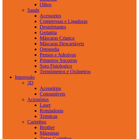
Olhos
Saude
Acessorios
Compressas e Ligaduras
Desinfetantes
Geriatria
Máscaras Criança
Máscaras Descartáveis
Ortopedia
Pensos e Adesivos
Primeiros Socorros
Soro Fisiologico
Termómetros e Oxímetros
Impressão
3D
Acessórios
Consumíveis
Acessórios
Laser
Rotuladoras
Termicas
Carimbos
Brother
Máquinas
Tintas Carimbos