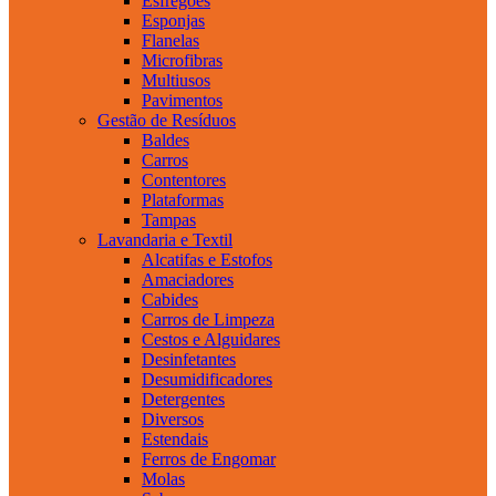
Esfregões
Esponjas
Flanelas
Microfibras
Multiusos
Pavimentos
Gestão de Resíduos
Baldes
Carros
Contentores
Plataformas
Tampas
Lavandaria e Textil
Alcatifas e Estofos
Amaciadores
Cabides
Carros de Limpeza
Cestos e Alguidares
Desinfetantes
Desumidificadores
Detergentes
Diversos
Estendais
Ferros de Engomar
Molas