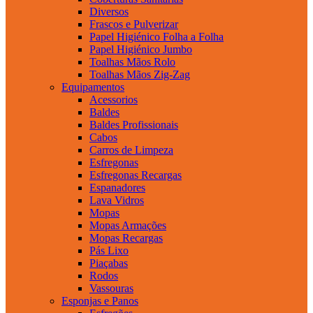
Diversos
Frascos e Pulverizar
Papel Higiénico Folha a Folha
Papel Higiénico Jumbo
Toalhas Mãos Rolo
Toalhas Mãos Zig-Zag
Equipamentos
Acessorios
Baldes
Baldes Profissionais
Cabos
Carros de Limpeza
Esfregonas
Esfregonas Recargas
Espanadores
Lava Vidros
Mopas
Mopas Armações
Mopas Recargas
Pás Lixo
Piaçabas
Rodos
Vassouras
Esponjas e Panos