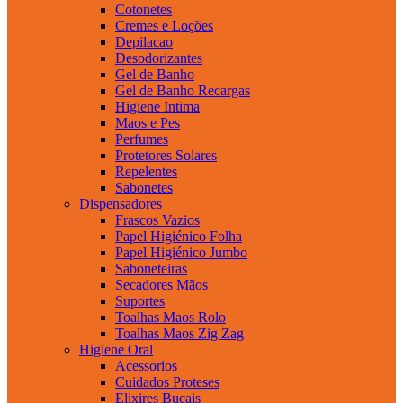
Cotonetes
Cremes e Loções
Depilacao
Desodorizantes
Gel de Banho
Gel de Banho Recargas
Higiene Intima
Maos e Pes
Perfumes
Protetores Solares
Repelentes
Sabonetes
Dispensadores
Frascos Vazios
Papel Higiénico Folha
Papel Higiénico Jumbo
Saboneteiras
Secadores Mãos
Suportes
Toalhas Maos Rolo
Toalhas Maos Zig Zag
Higiene Oral
Acessorios
Cuidados Proteses
Elixires Bucais