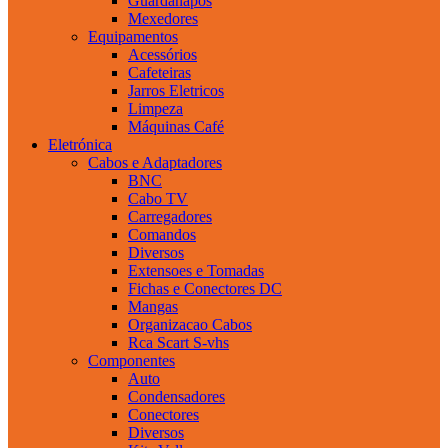
Guardanapos
Mexedores
Equipamentos
Acessórios
Cafeteiras
Jarros Eletricos
Limpeza
Máquinas Café
Eletrónica
Cabos e Adaptadores
BNC
Cabo TV
Carregadores
Comandos
Diversos
Extensoes e Tomadas
Fichas e Conectores DC
Mangas
Organizacao Cabos
Rca Scart S-vhs
Componentes
Auto
Condensadores
Conectores
Diversos