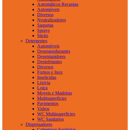
Automáticos Recargas
Automóveis
Diversos
Neutralizadores
Saquetas
Sprays
Sticks
Detergentes
Automóveis
Desengordurantes
Desentupidores
Desinfetantes
Diversos
Fornos e Inox
Inseticidas
Lixivia
Loiça
Moveis e Madeiras
Multisuperficies
Pavimentos
Vidros
WC Multisuperficies
WC Sanitarios
Dispensadores
Coberturas Sanitárias