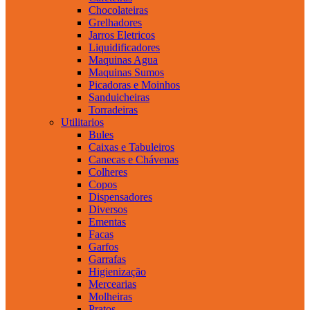
Chocolateiras
Grelhadores
Jarros Eletricos
Liquidificadores
Maquinas Agua
Maquinas Sumos
Picadoras e Moinhos
Sanduicheiras
Torradeiras
Utilitarios
Bules
Caixas e Tabuleiros
Canecas e Chávenas
Colheres
Copos
Dispensadores
Diversos
Ementas
Facas
Garfos
Garrafas
Higienização
Mercearias
Molheiras
Pratos