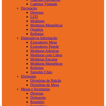
Cadeiras Visitante
Decoração
Diversos
LED
Molduras
Molduras Magnéticas
Quadros
Relógios
Dispositivos Informação
Expositores Mesa
Expositores Parede
Molduras Adesivas
Molduras com Cabos
Molduras Encaixe
Molduras Magnéticas
Relógios
Suportes Chão
Divisorias
Divisórias de Balcão
Divisórias de Mesa
Mesas e Secretarias
Diversas
Dobraveis
Reuniões