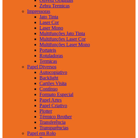
Olivetti Originais
Zebra Termicas
Impressoras
Jato Tinta
Laser Cor
Laser Mono
Multifunções Jato Tinta
Multifunções Laser Cor
Multifunções Laser Mono
Portateis
Rotuladoras
Termicas
Papel Diversos
Autocopiativo
Backlight
Cartões Visita
Contínuo
Formato Especial
Papel Artes
Papel Criativo
Plotter
Térmico Brother
Transferência
Transparências
Papel em Rolo