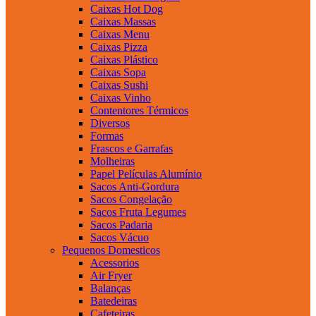
Caixas Hot Dog
Caixas Massas
Caixas Menu
Caixas Pizza
Caixas Plástico
Caixas Sopa
Caixas Sushi
Caixas Vinho
Contentores Térmicos
Diversos
Formas
Frascos e Garrafas
Molheiras
Papel Películas Alumínio
Sacos Anti-Gordura
Sacos Congelação
Sacos Fruta Legumes
Sacos Padaria
Sacos Vácuo
Pequenos Domesticos
Acessorios
Air Fryer
Balanças
Batedeiras
Cafeteiras