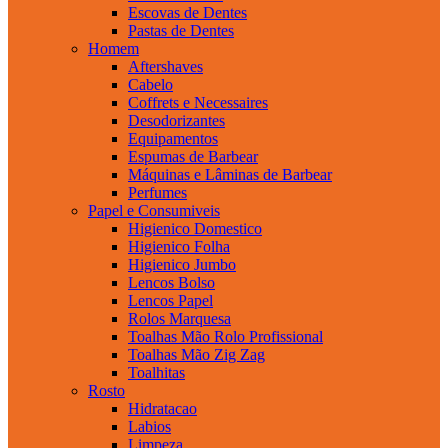
Escovas de Dentes
Pastas de Dentes
Homem
Aftershaves
Cabelo
Coffrets e Necessaires
Desodorizantes
Equipamentos
Espumas de Barbear
Máquinas e Lâminas de Barbear
Perfumes
Papel e Consumiveis
Higienico Domestico
Higienico Folha
Higienico Jumbo
Lencos Bolso
Lencos Papel
Rolos Marquesa
Toalhas Mão Rolo Profissional
Toalhas Mão Zig Zag
Toalhitas
Rosto
Hidratacao
Labios
Limpeza