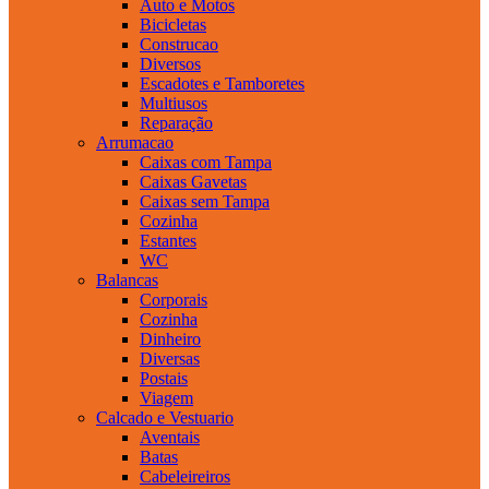
Auto e Motos
Bicicletas
Construcao
Diversos
Escadotes e Tamboretes
Multiusos
Reparação
Arrumacao
Caixas com Tampa
Caixas Gavetas
Caixas sem Tampa
Cozinha
Estantes
WC
Balancas
Corporais
Cozinha
Dinheiro
Diversas
Postais
Viagem
Calcado e Vestuario
Aventais
Batas
Cabeleireiros