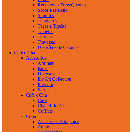
Recipientes Frios/Quentes
Sacos Pasteleiro
Suportes
Tabuleiros
Taças e Tigelas
Talheres
Termos
Travessas
Utensílios de Cozinha
Café e Chá
Acessorios
Arrumar
Bules
Diversos
Illy Art Collection
Preparar
Servir
Café e Chá
Café
Chá e Infusões
Coffrets
Copa
Açucares e Adoçantes
Copos