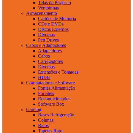
Telas de Projecao
Ventoinhas
Armazenamento
Cartões de Memória
CDs e DVDs
Discos Externos
Diversos
Pen Drives
Cabos e Adaptadores
Adaptadores
Cabos
Carregadores
Diversos
Extensões e Tomadas
HUBs
Computadores e Software
Fontes Alimentação
Portáteis
Recondicionados
Software Box
Gaming
Bases Refrigeração
Colunas
Ratos
Tapetes Rato