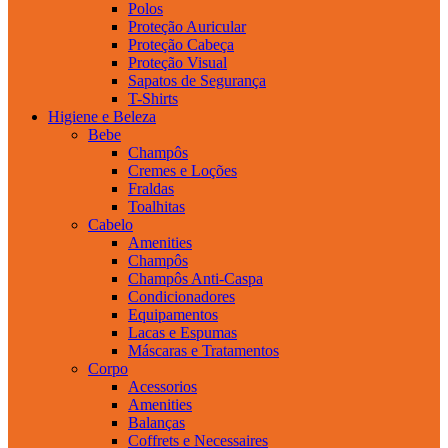
Polos
Proteção Auricular
Proteção Cabeça
Proteção Visual
Sapatos de Segurança
T-Shirts
Higiene e Beleza
Bebe
Champôs
Cremes e Loções
Fraldas
Toalhitas
Cabelo
Amenities
Champôs
Champôs Anti-Caspa
Condicionadores
Equipamentos
Lacas e Espumas
Máscaras e Tratamentos
Corpo
Acessorios
Amenities
Balanças
Coffrets e Necessaires