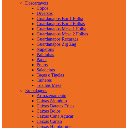
Descartaveis
Copos
Diversos
Guardanapos Bar 1 Folha
Guardanapos Bar 2 Folhas
Guardanapos Mesa 1 Folha
Guardanapos Mesa 2 Folhas
Guardanapos Recargas
Guardanapos Zig Zag
Naperons
Palhinhas
Papel
Pratos
Saladeiras
Taças e Tigelas
Talheres
Toalhas Mesa
Embalagens
Armazenamento
Caixas Alumínio
Caixas Batatas Fritas
Caixas Bolos
Caixas Cana Açucar
Caixas Cartão
Caixas Hamburguer