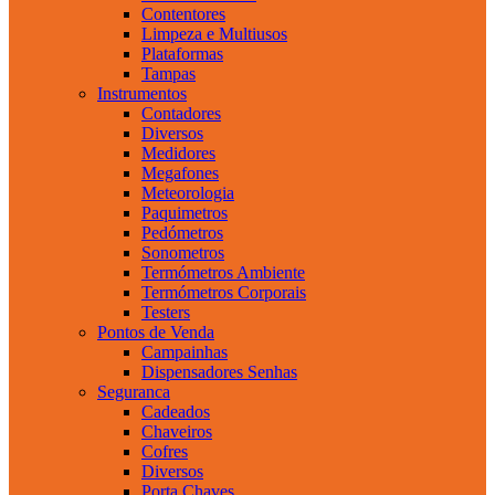
Contentores
Limpeza e Multiusos
Plataformas
Tampas
Instrumentos
Contadores
Diversos
Medidores
Megafones
Meteorologia
Paquimetros
Pedómetros
Sonometros
Termómetros Ambiente
Termómetros Corporais
Testers
Pontos de Venda
Campainhas
Dispensadores Senhas
Seguranca
Cadeados
Chaveiros
Cofres
Diversos
Porta Chaves