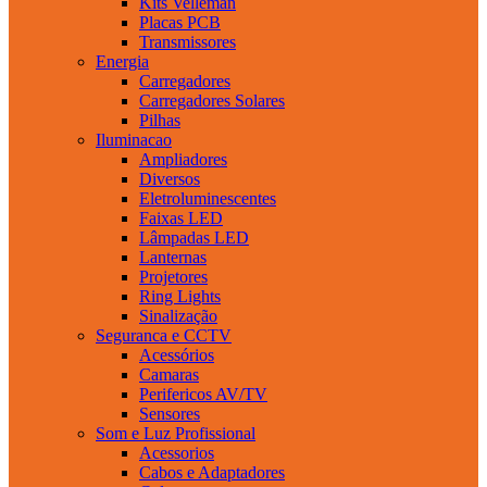
Kits Velleman
Placas PCB
Transmissores
Energia
Carregadores
Carregadores Solares
Pilhas
Iluminacao
Ampliadores
Diversos
Eletroluminescentes
Faixas LED
Lâmpadas LED
Lanternas
Projetores
Ring Lights
Sinalização
Seguranca e CCTV
Acessórios
Camaras
Perifericos AV/TV
Sensores
Som e Luz Profissional
Acessorios
Cabos e Adaptadores