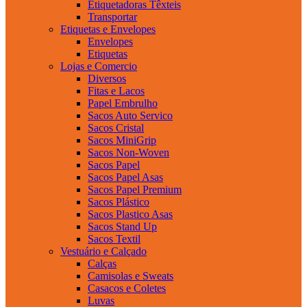
Etiquetadoras Têxteis
Transportar
Etiquetas e Envelopes
Envelopes
Etiquetas
Lojas e Comercio
Diversos
Fitas e Lacos
Papel Embrulho
Sacos Auto Servico
Sacos Cristal
Sacos MiniGrip
Sacos Non-Woven
Sacos Papel
Sacos Papel Asas
Sacos Papel Premium
Sacos Plástico
Sacos Plastico Asas
Sacos Stand Up
Sacos Textil
Vestuário e Calçado
Calças
Camisolas e Sweats
Casacos e Coletes
Luvas