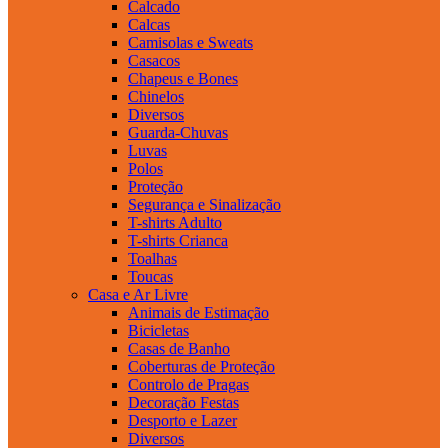
Calcado
Calcas
Camisolas e Sweats
Casacos
Chapeus e Bones
Chinelos
Diversos
Guarda-Chuvas
Luvas
Polos
Proteção
Segurança e Sinalização
T-shirts Adulto
T-shirts Crianca
Toalhas
Toucas
Casa e Ar Livre
Animais de Estimação
Bicicletas
Casas de Banho
Coberturas de Proteção
Controlo de Pragas
Decoração Festas
Desporto e Lazer
Diversos