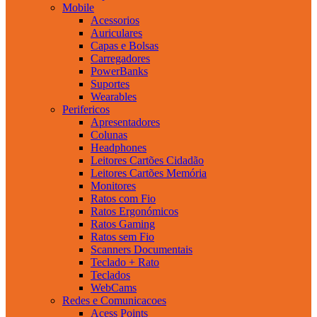
Mobile
Acessorios
Auriculares
Capas e Bolsas
Carregadores
PowerBanks
Suportes
Wearables
Perifericos
Apresentadores
Colunas
Headphones
Leitores Cartões Cidadão
Leitores Cartões Memória
Monitores
Ratos com Fio
Ratos Ergonómicos
Ratos Gaming
Ratos sem Fio
Scanners Documentais
Teclado + Rato
Teclados
WebCams
Redes e Comunicacoes
Acess Points