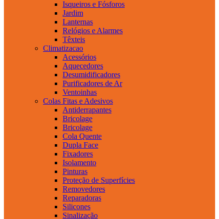
Isqueiros e Fósforos
Jardim
Lanternas
Relógios e Alarmes
Têxteis
Climatizacao
Acessórios
Aquecedores
Desumidificadores
Purificadores de Ar
Ventoinhas
Colas Fitas e Adesivos
Antiderrapantes
Bricolage
Bricolage
Cola Quente
Dupla Face
Fixadores
Isolamento
Pinturas
Proteção de Superfícies
Removedores
Reparadoras
Silicones
Sinalização