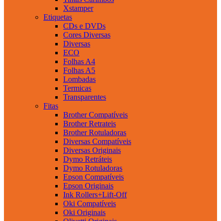
Xstamper
Etiquetas
CDs e DVDs
Cores Diversas
Diversas
ECO
Folhas A4
Folhas A5
Lombadas
Termicas
Transparentes
Fitas
Brother Compatíveis
Brother Retrateis
Brother Rotuladoras
Diversas Compatíveis
Diversas Originais
Dymo Retráteis
Dymo Rotuladoras
Epson Compatíveis
Epson Originais
Ink Rollers+Lift-Off
Oki Compatíveis
Oki Originais