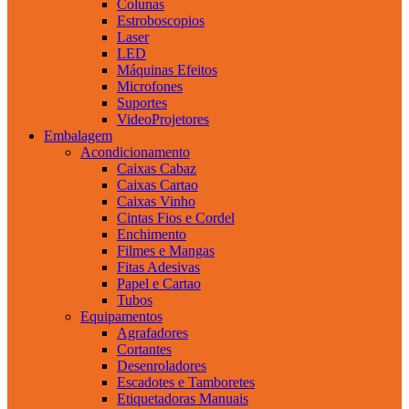
Colunas
Estroboscopios
Laser
LED
Máquinas Efeitos
Microfones
Suportes
VideoProjetores
Embalagem
Acondicionamento
Caixas Cabaz
Caixas Cartao
Caixas Vinho
Cintas Fios e Cordel
Enchimento
Filmes e Mangas
Fitas Adesivas
Papel e Cartao
Tubos
Equipamentos
Agrafadores
Cortantes
Desenroladores
Escadotes e Tamboretes
Etiquetadoras Manuais