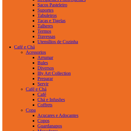
Sacos Pasteleiro
Suportes
Tabuleiros
Taças e Tigelas
Talheres
Termos
Travessas
Utensílios de Cozinha
Café e Chá
Acessorios
Arrumar
Bules
Diversos
Illy Art Collection
Preparar
Servir
Café e Chá
Café
Chá e Infusões
Coffrets
Copa
Açucares e Adoçantes
Copos
Guardanapos