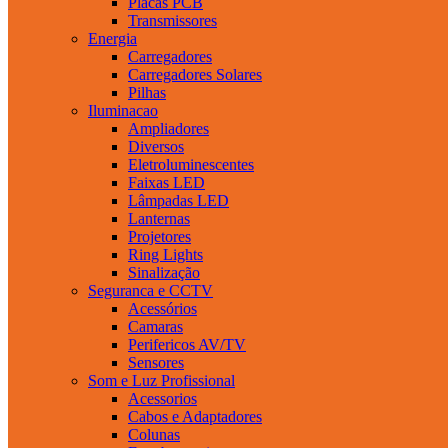
Placas PCB
Transmissores
Energia
Carregadores
Carregadores Solares
Pilhas
Iluminacao
Ampliadores
Diversos
Eletroluminescentes
Faixas LED
Lâmpadas LED
Lanternas
Projetores
Ring Lights
Sinalização
Seguranca e CCTV
Acessórios
Camaras
Perifericos AV/TV
Sensores
Som e Luz Profissional
Acessorios
Cabos e Adaptadores
Colunas