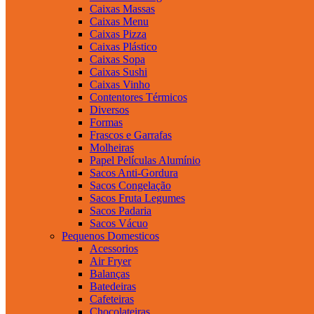
Caixas Massas
Caixas Menu
Caixas Pizza
Caixas Plástico
Caixas Sopa
Caixas Sushi
Caixas Vinho
Contentores Térmicos
Diversos
Formas
Frascos e Garrafas
Molheiras
Papel Películas Alumínio
Sacos Anti-Gordura
Sacos Congelação
Sacos Fruta Legumes
Sacos Padaria
Sacos Vácuo
Pequenos Domesticos
Acessorios
Air Fryer
Balanças
Batedeiras
Cafeteiras
Chocolateiras