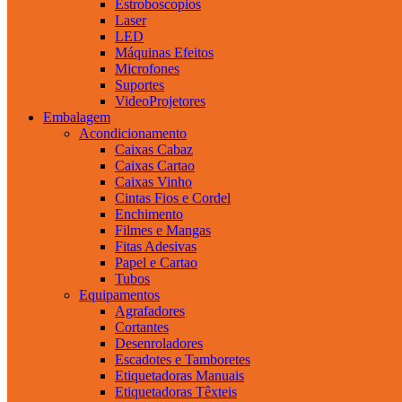
Estroboscopios
Laser
LED
Máquinas Efeitos
Microfones
Suportes
VideoProjetores
Embalagem
Acondicionamento
Caixas Cabaz
Caixas Cartao
Caixas Vinho
Cintas Fios e Cordel
Enchimento
Filmes e Mangas
Fitas Adesivas
Papel e Cartao
Tubos
Equipamentos
Agrafadores
Cortantes
Desenroladores
Escadotes e Tamboretes
Etiquetadoras Manuais
Etiquetadoras Têxteis