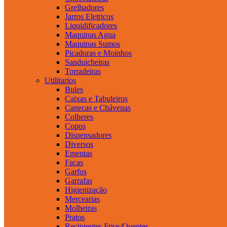
Grelhadores
Jarros Eletricos
Liquidificadores
Maquinas Agua
Maquinas Sumos
Picadoras e Moinhos
Sanduicheiras
Torradeiras
Utilitarios
Bules
Caixas e Tabuleiros
Canecas e Chávenas
Colheres
Copos
Dispensadores
Diversos
Ementas
Facas
Garfos
Garrafas
Higienização
Mercearias
Molheiras
Pratos
Recipientes Frios/Quentes