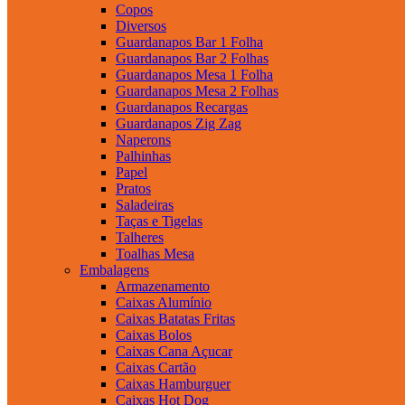
Copos
Diversos
Guardanapos Bar 1 Folha
Guardanapos Bar 2 Folhas
Guardanapos Mesa 1 Folha
Guardanapos Mesa 2 Folhas
Guardanapos Recargas
Guardanapos Zig Zag
Naperons
Palhinhas
Papel
Pratos
Saladeiras
Taças e Tigelas
Talheres
Toalhas Mesa
Embalagens
Armazenamento
Caixas Alumínio
Caixas Batatas Fritas
Caixas Bolos
Caixas Cana Açucar
Caixas Cartão
Caixas Hamburguer
Caixas Hot Dog