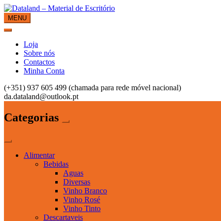
Skip
to
MENU
Dataland – Material de Escritório
Material de Escritório
content
Loja
Sobre nós
Contactos
Minha Conta
(+351) 937 605 499 (chamada para rede móvel nacional)
da.dataland@outlook.pt
Categorias
Alimentar
Bebidas
Aguas
Diversas
Vinho Branco
Vinho Rosé
Vinho Tinto
Descartaveis