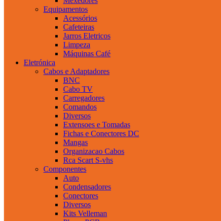
Mexedores
Equipamentos
Acessórios
Cafeteiras
Jarros Eletricos
Limpeza
Máquinas Café
Eletrónica
Cabos e Adaptadores
BNC
Cabo TV
Carregadores
Comandos
Diversos
Extensoes e Tomadas
Fichas e Conectores DC
Mangas
Organizacao Cabos
Rca Scart S-vhs
Componentes
Auto
Condensadores
Conectores
Diversos
Kits Velleman