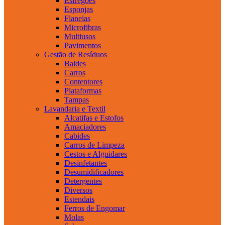
Esfregões
Esponjas
Flanelas
Microfibras
Multiusos
Pavimentos
Gestão de Resíduos
Baldes
Carros
Contentores
Plataformas
Tampas
Lavandaria e Textil
Alcatifas e Estofos
Amaciadores
Cabides
Carros de Limpeza
Cestos e Alguidares
Desinfetantes
Desumidificadores
Detergentes
Diversos
Estendais
Ferros de Engomar
Molas