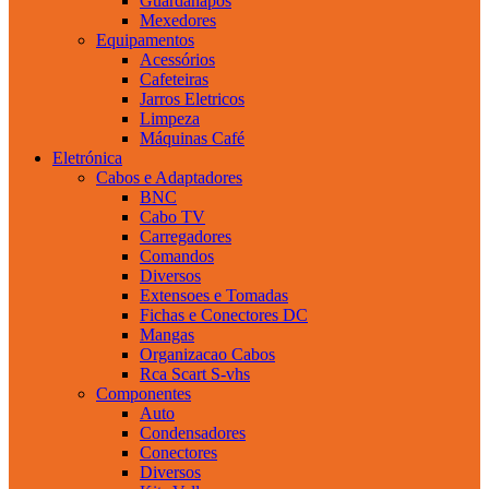
Guardanapos
Mexedores
Equipamentos
Acessórios
Cafeteiras
Jarros Eletricos
Limpeza
Máquinas Café
Eletrónica
Cabos e Adaptadores
BNC
Cabo TV
Carregadores
Comandos
Diversos
Extensoes e Tomadas
Fichas e Conectores DC
Mangas
Organizacao Cabos
Rca Scart S-vhs
Componentes
Auto
Condensadores
Conectores
Diversos