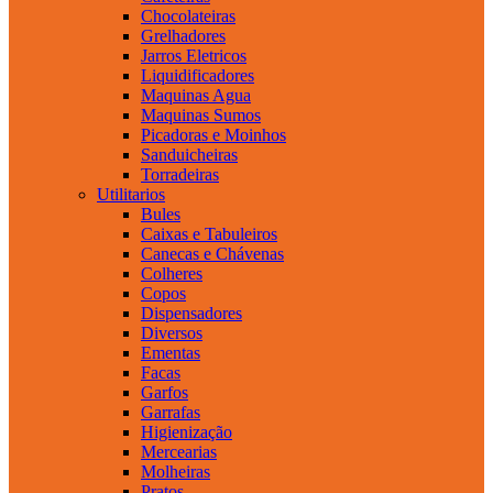
Chocolateiras
Grelhadores
Jarros Eletricos
Liquidificadores
Maquinas Agua
Maquinas Sumos
Picadoras e Moinhos
Sanduicheiras
Torradeiras
Utilitarios
Bules
Caixas e Tabuleiros
Canecas e Chávenas
Colheres
Copos
Dispensadores
Diversos
Ementas
Facas
Garfos
Garrafas
Higienização
Mercearias
Molheiras
Pratos