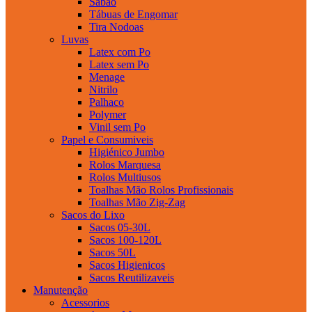
Sabao
Tábuas de Engomar
Tira Nodoas
Luvas
Latex com Po
Latex sem Po
Menage
Nitrilo
Palhaco
Polymer
Vinil sem Po
Papel e Consumiveis
Higiénico Jumbo
Rolos Marquesa
Rolos Multiusos
Toalhas Mão Rolos Profissionais
Toalhas Mão Zig-Zag
Sacos do Lixo
Sacos 05-30L
Sacos 100-120L
Sacos 50L
Sacos Higienicos
Sacos Reutilizaveis
Manutenção
Acessorios