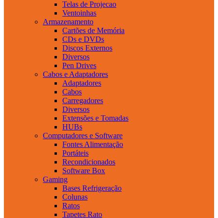
Telas de Projecao
Ventoinhas
Armazenamento
Cartões de Memória
CDs e DVDs
Discos Externos
Diversos
Pen Drives
Cabos e Adaptadores
Adaptadores
Cabos
Carregadores
Diversos
Extensões e Tomadas
HUBs
Computadores e Software
Fontes Alimentação
Portáteis
Recondicionados
Software Box
Gaming
Bases Refrigeração
Colunas
Ratos
Tapetes Rato