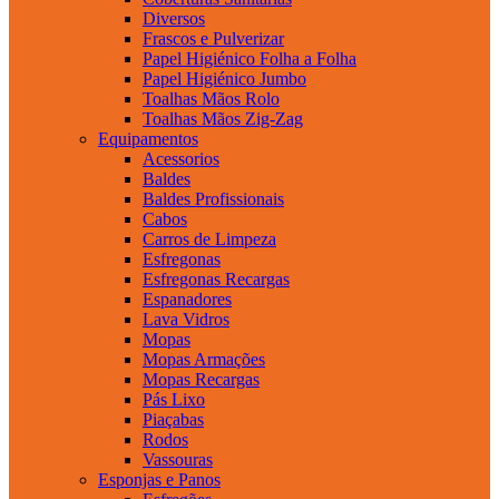
Diversos
Frascos e Pulverizar
Papel Higiénico Folha a Folha
Papel Higiénico Jumbo
Toalhas Mãos Rolo
Toalhas Mãos Zig-Zag
Equipamentos
Acessorios
Baldes
Baldes Profissionais
Cabos
Carros de Limpeza
Esfregonas
Esfregonas Recargas
Espanadores
Lava Vidros
Mopas
Mopas Armações
Mopas Recargas
Pás Lixo
Piaçabas
Rodos
Vassouras
Esponjas e Panos