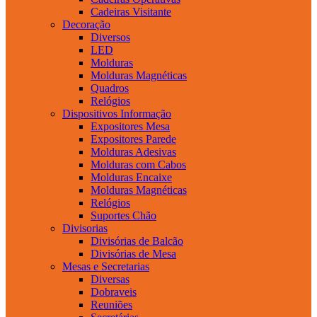
Cadeiras Visitante
Decoração
Diversos
LED
Molduras
Molduras Magnéticas
Quadros
Relógios
Dispositivos Informação
Expositores Mesa
Expositores Parede
Molduras Adesivas
Molduras com Cabos
Molduras Encaixe
Molduras Magnéticas
Relógios
Suportes Chão
Divisorias
Divisórias de Balcão
Divisórias de Mesa
Mesas e Secretarias
Diversas
Dobraveis
Reuniões