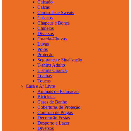
Calcado
Calcas
Camisolas e Sweats
Casacos
Chapeus e Bones
Chinelos
Diversos
Guarda-Chuvas
Luvas
Polos
Proteção
Segurança e Sinalização
T-shirts Adulto
T-shirts Crianca
Toalhas
Toucas
Casa e Ar Livre
Animais de Estimação
Bicicletas
Casas de Banho
Coberturas de Proteção
Controlo de Pragas
Decoração Festas
Desporto e Lazer
Diversos