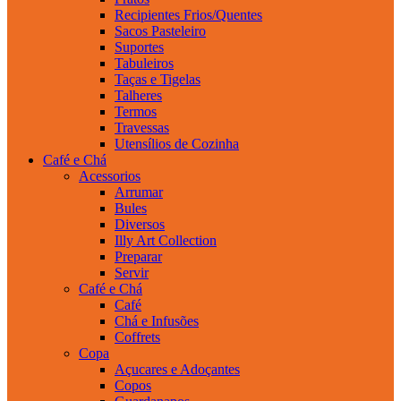
Recipientes Frios/Quentes
Sacos Pasteleiro
Suportes
Tabuleiros
Taças e Tigelas
Talheres
Termos
Travessas
Utensílios de Cozinha
Café e Chá
Acessorios
Arrumar
Bules
Diversos
Illy Art Collection
Preparar
Servir
Café e Chá
Café
Chá e Infusões
Coffrets
Copa
Açucares e Adoçantes
Copos