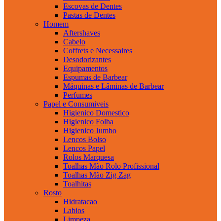
Escovas de Dentes
Pastas de Dentes
Homem
Aftershaves
Cabelo
Coffrets e Necessaires
Desodorizantes
Equipamentos
Espumas de Barbear
Máquinas e Lâminas de Barbear
Perfumes
Papel e Consumiveis
Higienico Domestico
Higienico Folha
Higienico Jumbo
Lencos Bolso
Lencos Papel
Rolos Marquesa
Toalhas Mão Rolo Profissional
Toalhas Mão Zig Zag
Toalhitas
Rosto
Hidratacao
Labios
Limpeza