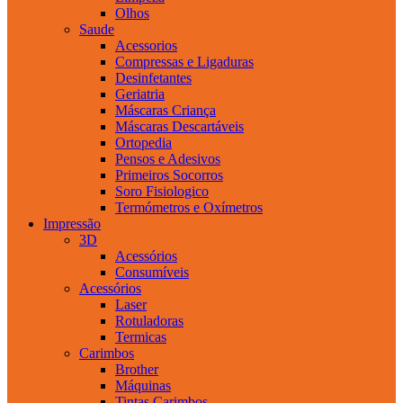
Olhos
Saude
Acessorios
Compressas e Ligaduras
Desinfetantes
Geriatria
Máscaras Criança
Máscaras Descartáveis
Ortopedia
Pensos e Adesivos
Primeiros Socorros
Soro Fisiologico
Termómetros e Oxímetros
Impressão
3D
Acessórios
Consumíveis
Acessórios
Laser
Rotuladoras
Termicas
Carimbos
Brother
Máquinas
Tintas Carimbos