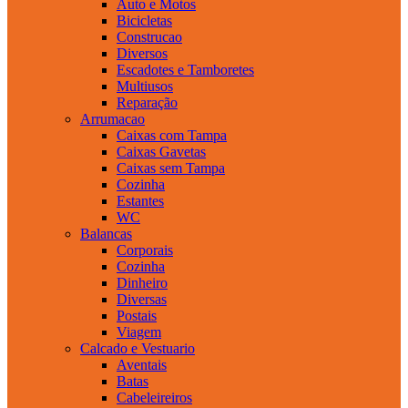
Auto e Motos
Bicicletas
Construcao
Diversos
Escadotes e Tamboretes
Multiusos
Reparação
Arrumacao
Caixas com Tampa
Caixas Gavetas
Caixas sem Tampa
Cozinha
Estantes
WC
Balancas
Corporais
Cozinha
Dinheiro
Diversas
Postais
Viagem
Calcado e Vestuario
Aventais
Batas
Cabeleireiros