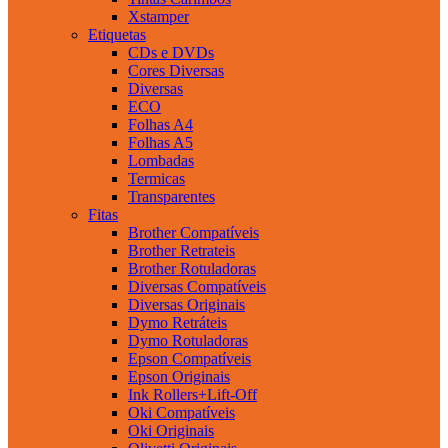
Xstamper
Etiquetas
CDs e DVDs
Cores Diversas
Diversas
ECO
Folhas A4
Folhas A5
Lombadas
Termicas
Transparentes
Fitas
Brother Compatíveis
Brother Retrateis
Brother Rotuladoras
Diversas Compatíveis
Diversas Originais
Dymo Retráteis
Dymo Rotuladoras
Epson Compatíveis
Epson Originais
Ink Rollers+Lift-Off
Oki Compatíveis
Oki Originais