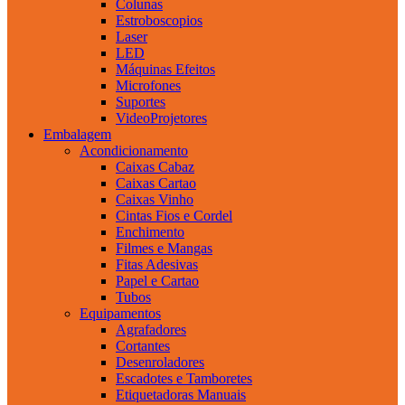
Colunas
Estroboscopios
Laser
LED
Máquinas Efeitos
Microfones
Suportes
VideoProjetores
Embalagem
Acondicionamento
Caixas Cabaz
Caixas Cartao
Caixas Vinho
Cintas Fios e Cordel
Enchimento
Filmes e Mangas
Fitas Adesivas
Papel e Cartao
Tubos
Equipamentos
Agrafadores
Cortantes
Desenroladores
Escadotes e Tamboretes
Etiquetadoras Manuais