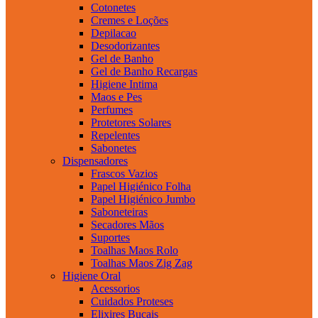
Cotonetes
Cremes e Loções
Depilacao
Desodorizantes
Gel de Banho
Gel de Banho Recargas
Higiene Intima
Maos e Pes
Perfumes
Protetores Solares
Repelentes
Sabonetes
Dispensadores
Frascos Vazios
Papel Higiénico Folha
Papel Higiénico Jumbo
Saboneteiras
Secadores Mãos
Suportes
Toalhas Maos Rolo
Toalhas Maos Zig Zag
Higiene Oral
Acessorios
Cuidados Proteses
Elixires Bucais