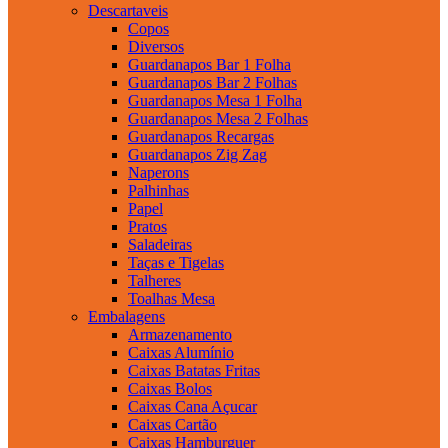
Descartaveis
Copos
Diversos
Guardanapos Bar 1 Folha
Guardanapos Bar 2 Folhas
Guardanapos Mesa 1 Folha
Guardanapos Mesa 2 Folhas
Guardanapos Recargas
Guardanapos Zig Zag
Naperons
Palhinhas
Papel
Pratos
Saladeiras
Taças e Tigelas
Talheres
Toalhas Mesa
Embalagens
Armazenamento
Caixas Alumínio
Caixas Batatas Fritas
Caixas Bolos
Caixas Cana Açucar
Caixas Cartão
Caixas Hamburguer