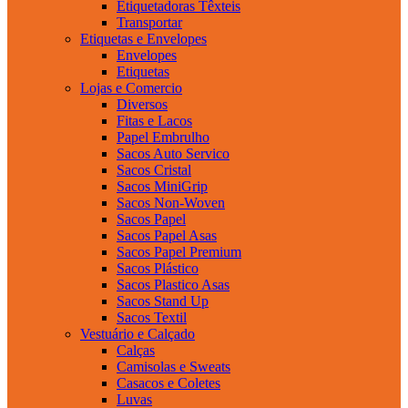
Etiquetadoras Têxteis
Transportar
Etiquetas e Envelopes
Envelopes
Etiquetas
Lojas e Comercio
Diversos
Fitas e Lacos
Papel Embrulho
Sacos Auto Servico
Sacos Cristal
Sacos MiniGrip
Sacos Non-Woven
Sacos Papel
Sacos Papel Asas
Sacos Papel Premium
Sacos Plástico
Sacos Plastico Asas
Sacos Stand Up
Sacos Textil
Vestuário e Calçado
Calças
Camisolas e Sweats
Casacos e Coletes
Luvas