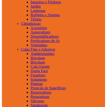
Isqueiros e Fósforos
Jardim
Lanternas
Relógios e Alarmes
Têxteis
Climatizacao
Acessórios
Aquecedores
Desumidificadores
Purificadores de Ar
Ventoinhas
Colas Fitas e Adesivos
Antiderrapantes
Bricolage
Bricolage
Cola Quente
Dupla Face
Fixadores
Isolamento
Pinturas
Proteção de Superfícies
Removedores
Reparadoras
Silicones
Sinalização