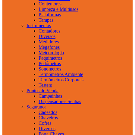
Contentores
Limpeza e Multiusos
Plataformas
Tampas
Instrumentos
Contadores
Diversos
Medidores
Megafones
Meteorologia
Paquimetros
Pedómetros
Sonometros
Termómetros Ambiente
Termómetros Corporais
Testers
Pontos de Venda
Campainhas
Dispensadores Senhas
Seguranca
Cadeados
Chaveiros
Cofres
Diversos
Porta Chaves