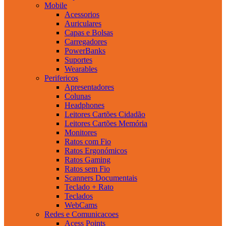
Mobile
Acessorios
Auriculares
Capas e Bolsas
Carregadores
PowerBanks
Suportes
Wearables
Perifericos
Apresentadores
Colunas
Headphones
Leitores Cartões Cidadão
Leitores Cartões Memória
Monitores
Ratos com Fio
Ratos Ergonómicos
Ratos Gaming
Ratos sem Fio
Scanners Documentais
Teclado + Rato
Teclados
WebCams
Redes e Comunicacoes
Acess Points