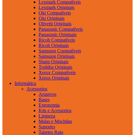
Lexmark Compatíveis
Lexmark Originais
Oki Compatíveis
Oki Originais
Olivetti Originais
Panasonic Compatíveis
Panasonic Originais
Ricoh Compatíveis
Ricoh Originais
Samsung Compatíveis
Samsung Originais
Sharp Originais
Toshiba Originais
Xerox Compatíveis
Xerox Originais
Informática
Acessorios
Arquivos
Bases
Ergonomia
Kits e Acessorios
Limpeza
Malas e Mochilas
Suportes
Tapetes Rato