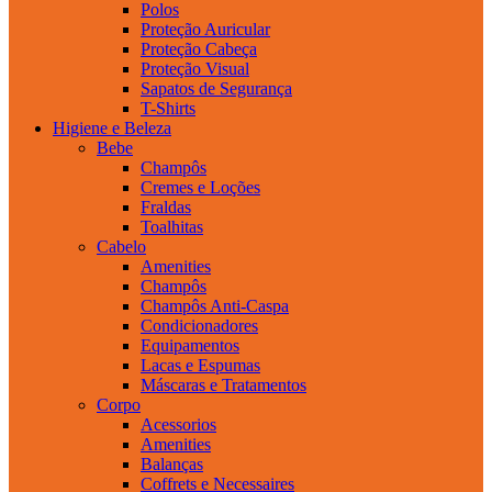
Polos
Proteção Auricular
Proteção Cabeça
Proteção Visual
Sapatos de Segurança
T-Shirts
Higiene e Beleza
Bebe
Champôs
Cremes e Loções
Fraldas
Toalhitas
Cabelo
Amenities
Champôs
Champôs Anti-Caspa
Condicionadores
Equipamentos
Lacas e Espumas
Máscaras e Tratamentos
Corpo
Acessorios
Amenities
Balanças
Coffrets e Necessaires