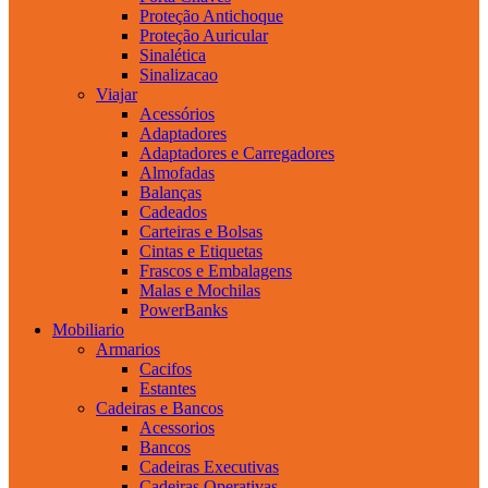
Proteção Antichoque
Proteção Auricular
Sinalética
Sinalizacao
Viajar
Acessórios
Adaptadores
Adaptadores e Carregadores
Almofadas
Balanças
Cadeados
Carteiras e Bolsas
Cintas e Etiquetas
Frascos e Embalagens
Malas e Mochilas
PowerBanks
Mobiliario
Armarios
Cacifos
Estantes
Cadeiras e Bancos
Acessorios
Bancos
Cadeiras Executivas
Cadeiras Operativas