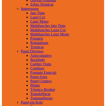
Olivetti Originais
Zebra Termicas
Impressoras
Jato Tinta
Laser Cor
Laser Mono
Multifunções Jato Tinta
Multifunções Laser Cor
Multifunções Laser Mono
Portateis
Rotuladoras
Termicas
Papel Diversos
Autocopiativo
Backlight
Cartões Visita
Contínuo
Formato Especial
Papel Artes
Papel Criativo
Plotter
Térmico Brother
Transferência
Transparências
Papel em Rolo