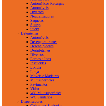
Automáticos Recargas
Automóveis
Diversos
Neutralizadores
Saquetas
Sprays
Sticks
Detergentes
Automóveis
Desengordurantes
Desentupidores
Desinfetantes
Diversos
Fornos e Inox
Inseticidas
Lixivia
Loiça
Moveis e Madeiras
Multisuperficies
Pavimentos
Vidros
WC Multisuperficies
WC Sanitarios
Dispensadores
Coberturas Sanitárias