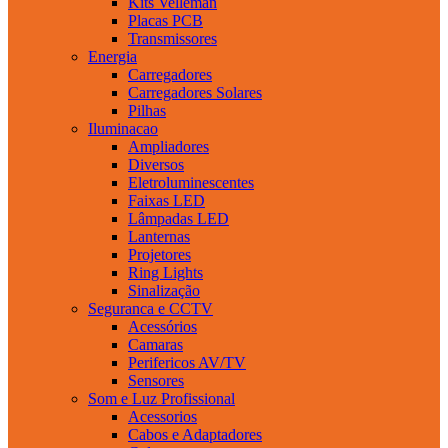
Kits Velleman
Placas PCB
Transmissores
Energia
Carregadores
Carregadores Solares
Pilhas
Iluminacao
Ampliadores
Diversos
Eletroluminescentes
Faixas LED
Lâmpadas LED
Lanternas
Projetores
Ring Lights
Sinalização
Seguranca e CCTV
Acessórios
Camaras
Perifericos AV/TV
Sensores
Som e Luz Profissional
Acessorios
Cabos e Adaptadores