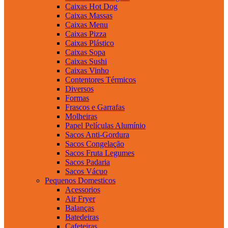
Caixas Hot Dog
Caixas Massas
Caixas Menu
Caixas Pizza
Caixas Plástico
Caixas Sopa
Caixas Sushi
Caixas Vinho
Contentores Térmicos
Diversos
Formas
Frascos e Garrafas
Molheiras
Papel Películas Alumínio
Sacos Anti-Gordura
Sacos Congelação
Sacos Fruta Legumes
Sacos Padaria
Sacos Vácuo
Pequenos Domesticos
Acessorios
Air Fryer
Balanças
Batedeiras
Cafeteiras