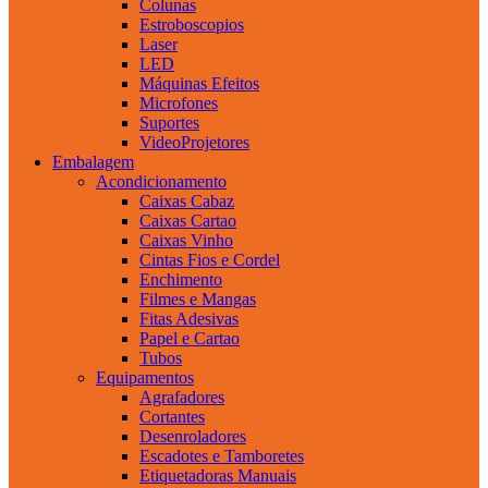
Colunas
Estroboscopios
Laser
LED
Máquinas Efeitos
Microfones
Suportes
VideoProjetores
Embalagem
Acondicionamento
Caixas Cabaz
Caixas Cartao
Caixas Vinho
Cintas Fios e Cordel
Enchimento
Filmes e Mangas
Fitas Adesivas
Papel e Cartao
Tubos
Equipamentos
Agrafadores
Cortantes
Desenroladores
Escadotes e Tamboretes
Etiquetadoras Manuais