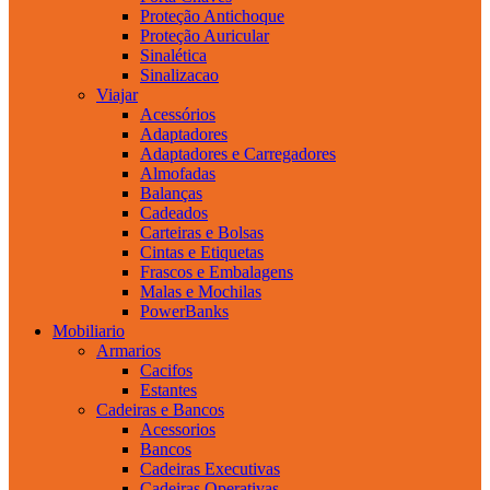
Proteção Antichoque
Proteção Auricular
Sinalética
Sinalizacao
Viajar
Acessórios
Adaptadores
Adaptadores e Carregadores
Almofadas
Balanças
Cadeados
Carteiras e Bolsas
Cintas e Etiquetas
Frascos e Embalagens
Malas e Mochilas
PowerBanks
Mobiliario
Armarios
Cacifos
Estantes
Cadeiras e Bancos
Acessorios
Bancos
Cadeiras Executivas
Cadeiras Operativas