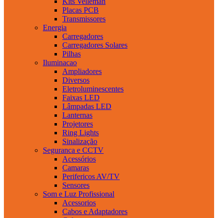
Kits Velleman
Placas PCB
Transmissores
Energia
Carregadores
Carregadores Solares
Pilhas
Iluminacao
Ampliadores
Diversos
Eletroluminescentes
Faixas LED
Lâmpadas LED
Lanternas
Projetores
Ring Lights
Sinalização
Seguranca e CCTV
Acessórios
Camaras
Perifericos AV/TV
Sensores
Som e Luz Profissional
Acessorios
Cabos e Adaptadores