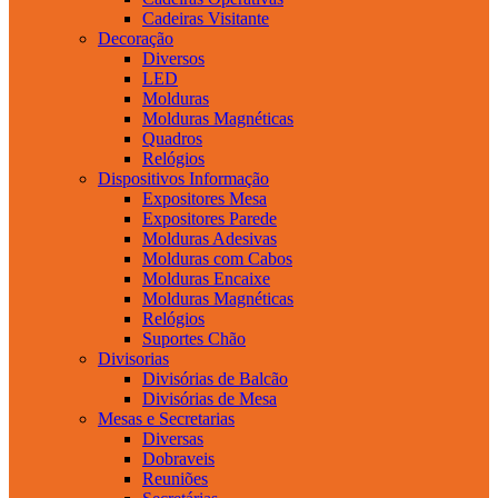
Cadeiras Visitante
Decoração
Diversos
LED
Molduras
Molduras Magnéticas
Quadros
Relógios
Dispositivos Informação
Expositores Mesa
Expositores Parede
Molduras Adesivas
Molduras com Cabos
Molduras Encaixe
Molduras Magnéticas
Relógios
Suportes Chão
Divisorias
Divisórias de Balcão
Divisórias de Mesa
Mesas e Secretarias
Diversas
Dobraveis
Reuniões