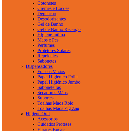
Cotonetes
Cremes e Loções
Depilacao
Desodorizantes
Gel de Banho
Gel de Banho Recargas
Higiene Intima
Maos e Pes
Perfumes
Protetores Solares
Repelentes
Sabonetes
Dispensadores
Frascos Vazios
Papel Higiénico Folha
Papel Higiénico Jumbo
Saboneteiras
Secadores Mãos
Suportes
Toalhas Maos Rolo
Toalhas Maos Zig Zag
Higiene Oral
Acessorios
Cuidados Proteses
Elixires Bucais