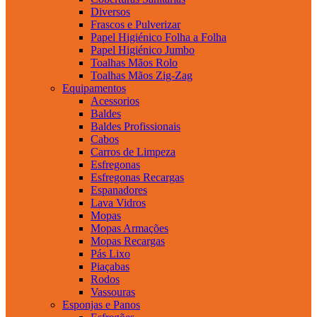
Diversos
Frascos e Pulverizar
Papel Higiénico Folha a Folha
Papel Higiénico Jumbo
Toalhas Mãos Rolo
Toalhas Mãos Zig-Zag
Equipamentos
Acessorios
Baldes
Baldes Profissionais
Cabos
Carros de Limpeza
Esfregonas
Esfregonas Recargas
Espanadores
Lava Vidros
Mopas
Mopas Armações
Mopas Recargas
Pás Lixo
Piaçabas
Rodos
Vassouras
Esponjas e Panos