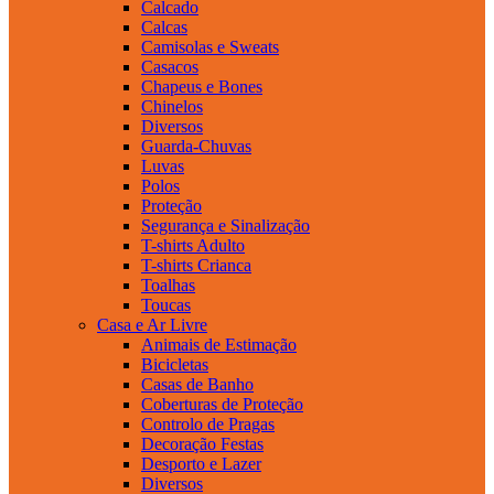
Calcado
Calcas
Camisolas e Sweats
Casacos
Chapeus e Bones
Chinelos
Diversos
Guarda-Chuvas
Luvas
Polos
Proteção
Segurança e Sinalização
T-shirts Adulto
T-shirts Crianca
Toalhas
Toucas
Casa e Ar Livre
Animais de Estimação
Bicicletas
Casas de Banho
Coberturas de Proteção
Controlo de Pragas
Decoração Festas
Desporto e Lazer
Diversos