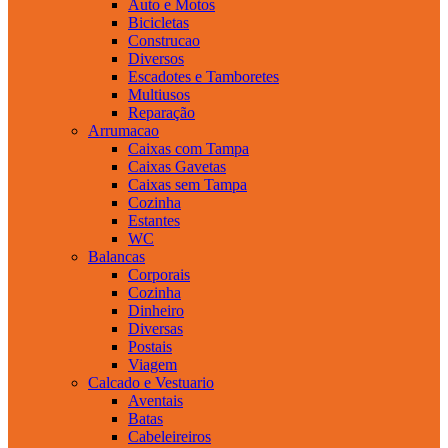
Auto e Motos
Bicicletas
Construcao
Diversos
Escadotes e Tamboretes
Multiusos
Reparação
Arrumacao
Caixas com Tampa
Caixas Gavetas
Caixas sem Tampa
Cozinha
Estantes
WC
Balancas
Corporais
Cozinha
Dinheiro
Diversas
Postais
Viagem
Calcado e Vestuario
Aventais
Batas
Cabeleireiros