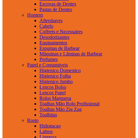
Escovas de Dentes
Pastas de Dentes
Homem
Aftershaves
Cabelo
Coffrets e Necessaires
Desodorizantes
Equipamentos
Espumas de Barbear
Máquinas e Lâminas de Barbear
Perfumes
Papel e Consumiveis
Higienico Domestico
Higienico Folha
Higienico Jumbo
Lencos Bolso
Lencos Papel
Rolos Marquesa
Toalhas Mão Rolo Profissional
Toalhas Mão Zig Zag
Toalhitas
Rosto
Hidratacao
Labios
Limpeza