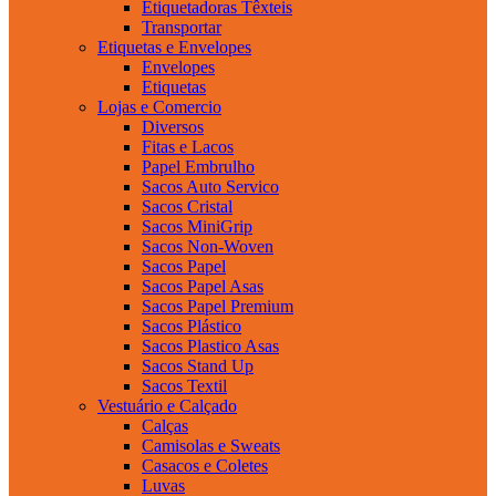
Etiquetadoras Têxteis
Transportar
Etiquetas e Envelopes
Envelopes
Etiquetas
Lojas e Comercio
Diversos
Fitas e Lacos
Papel Embrulho
Sacos Auto Servico
Sacos Cristal
Sacos MiniGrip
Sacos Non-Woven
Sacos Papel
Sacos Papel Asas
Sacos Papel Premium
Sacos Plástico
Sacos Plastico Asas
Sacos Stand Up
Sacos Textil
Vestuário e Calçado
Calças
Camisolas e Sweats
Casacos e Coletes
Luvas