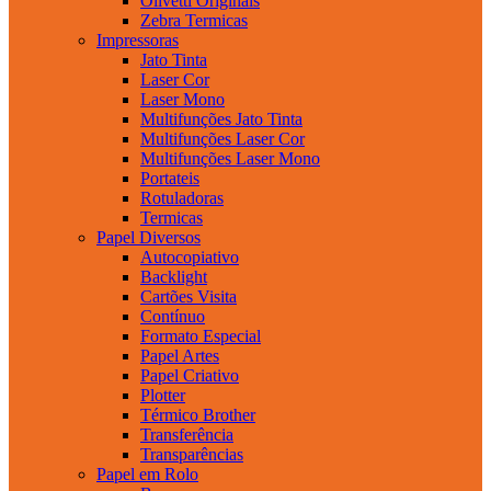
Olivetti Originais
Zebra Termicas
Impressoras
Jato Tinta
Laser Cor
Laser Mono
Multifunções Jato Tinta
Multifunções Laser Cor
Multifunções Laser Mono
Portateis
Rotuladoras
Termicas
Papel Diversos
Autocopiativo
Backlight
Cartões Visita
Contínuo
Formato Especial
Papel Artes
Papel Criativo
Plotter
Térmico Brother
Transferência
Transparências
Papel em Rolo