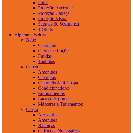
Polos
Proteção Auricular
Proteção Cabeça
Proteção Visual
Sapatos de Segurança
T-Shirts
Higiene e Beleza
Bebe
Champôs
Cremes e Loções
Fraldas
Toalhitas
Cabelo
Amenities
Champôs
Champôs Anti-Caspa
Condicionadores
Equipamentos
Lacas e Espumas
Máscaras e Tratamentos
Corpo
Acessorios
Amenities
Balanças
Coffrets e Necessaires