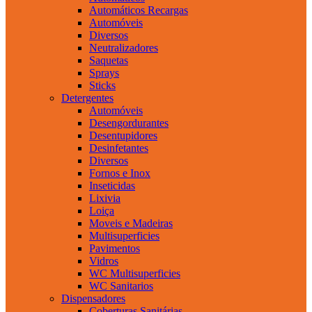
Automáticos Recargas
Automóveis
Diversos
Neutralizadores
Saquetas
Sprays
Sticks
Detergentes
Automóveis
Desengordurantes
Desentupidores
Desinfetantes
Diversos
Fornos e Inox
Inseticidas
Lixivia
Loiça
Moveis e Madeiras
Multisuperficies
Pavimentos
Vidros
WC Multisuperficies
WC Sanitarios
Dispensadores
Coberturas Sanitárias