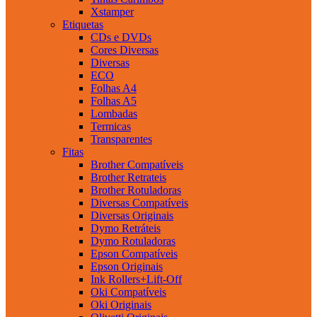
Xstamper
Etiquetas
CDs e DVDs
Cores Diversas
Diversas
ECO
Folhas A4
Folhas A5
Lombadas
Termicas
Transparentes
Fitas
Brother Compatíveis
Brother Retrateis
Brother Rotuladoras
Diversas Compatíveis
Diversas Originais
Dymo Retráteis
Dymo Rotuladoras
Epson Compatíveis
Epson Originais
Ink Rollers+Lift-Off
Oki Compatíveis
Oki Originais