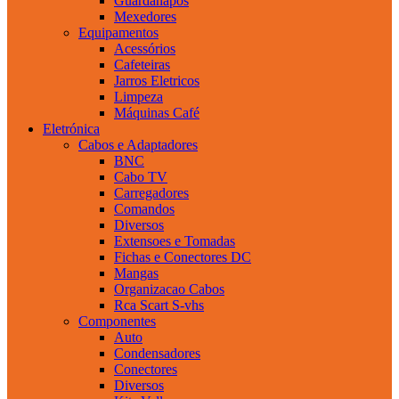
Guardanapos
Mexedores
Equipamentos
Acessórios
Cafeteiras
Jarros Eletricos
Limpeza
Máquinas Café
Eletrónica
Cabos e Adaptadores
BNC
Cabo TV
Carregadores
Comandos
Diversos
Extensoes e Tomadas
Fichas e Conectores DC
Mangas
Organizacao Cabos
Rca Scart S-vhs
Componentes
Auto
Condensadores
Conectores
Diversos