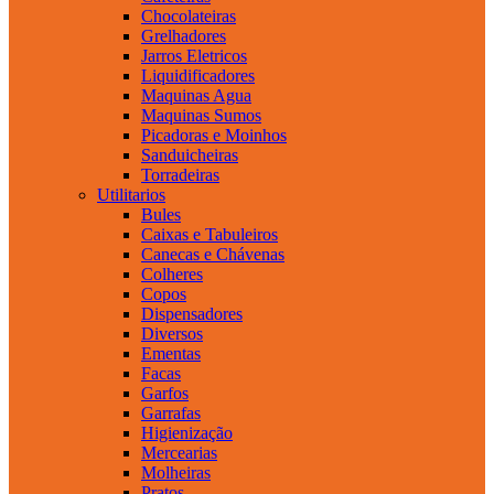
Chocolateiras
Grelhadores
Jarros Eletricos
Liquidificadores
Maquinas Agua
Maquinas Sumos
Picadoras e Moinhos
Sanduicheiras
Torradeiras
Utilitarios
Bules
Caixas e Tabuleiros
Canecas e Chávenas
Colheres
Copos
Dispensadores
Diversos
Ementas
Facas
Garfos
Garrafas
Higienização
Mercearias
Molheiras
Pratos