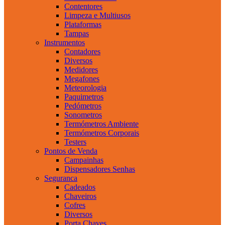
Contentores
Limpeza e Multiusos
Plataformas
Tampas
Instrumentos
Contadores
Diversos
Medidores
Megafones
Meteorologia
Paquimetros
Pedómetros
Sonometros
Termómetros Ambiente
Termómetros Corporais
Testers
Pontos de Venda
Campainhas
Dispensadores Senhas
Seguranca
Cadeados
Chaveiros
Cofres
Diversos
Porta Chaves