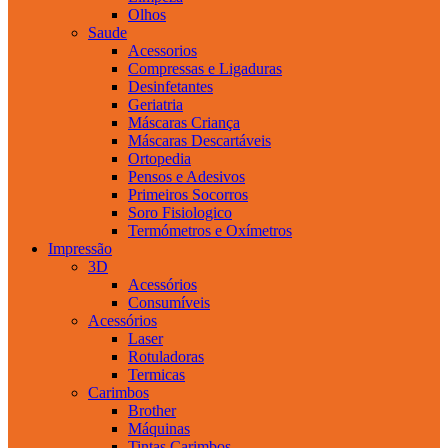
Olhos
Saude
Acessorios
Compressas e Ligaduras
Desinfetantes
Geriatria
Máscaras Criança
Máscaras Descartáveis
Ortopedia
Pensos e Adesivos
Primeiros Socorros
Soro Fisiologico
Termómetros e Oxímetros
Impressão
3D
Acessórios
Consumíveis
Acessórios
Laser
Rotuladoras
Termicas
Carimbos
Brother
Máquinas
Tintas Carimbos