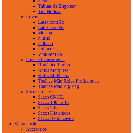
Sabao
Tábuas de Engomar
Tira Nodoas
Luvas
Latex com Po
Latex sem Po
Menage
Nitrilo
Palhaco
Polymer
Vinil sem Po
Papel e Consumiveis
Higiénico Jumbo
Rolos Marquesa
Rolos Multiusos
Toalhas Mão Rolos Profissionais
Toalhas Mão Zig-Zag
Sacos do Lixo
Sacos 05-30L
Sacos 100-120L
Sacos 50L
Sacos Higienicos
Sacos Reutilizaveis
Manutenção
Acessorios