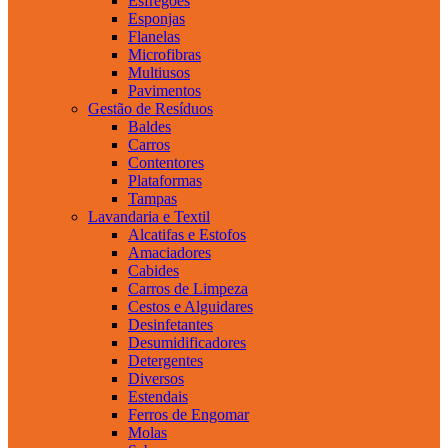
Esfregões
Esponjas
Flanelas
Microfibras
Multiusos
Pavimentos
Gestão de Resíduos
Baldes
Carros
Contentores
Plataformas
Tampas
Lavandaria e Textil
Alcatifas e Estofos
Amaciadores
Cabides
Carros de Limpeza
Cestos e Alguidares
Desinfetantes
Desumidificadores
Detergentes
Diversos
Estendais
Ferros de Engomar
Molas