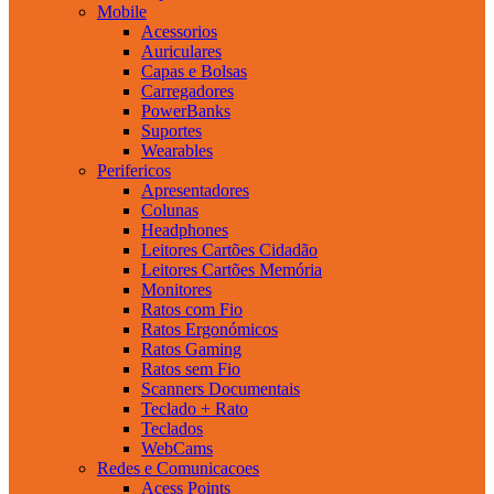
Mobile
Acessorios
Auriculares
Capas e Bolsas
Carregadores
PowerBanks
Suportes
Wearables
Perifericos
Apresentadores
Colunas
Headphones
Leitores Cartões Cidadão
Leitores Cartões Memória
Monitores
Ratos com Fio
Ratos Ergonómicos
Ratos Gaming
Ratos sem Fio
Scanners Documentais
Teclado + Rato
Teclados
WebCams
Redes e Comunicacoes
Acess Points