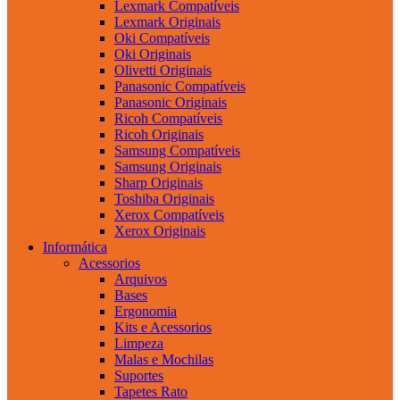
Lexmark Compatíveis
Lexmark Originais
Oki Compatíveis
Oki Originais
Olivetti Originais
Panasonic Compatíveis
Panasonic Originais
Ricoh Compatíveis
Ricoh Originais
Samsung Compatíveis
Samsung Originais
Sharp Originais
Toshiba Originais
Xerox Compatíveis
Xerox Originais
Informática
Acessorios
Arquivos
Bases
Ergonomia
Kits e Acessorios
Limpeza
Malas e Mochilas
Suportes
Tapetes Rato