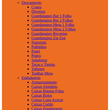
Descartaveis
Copos
Diversos
Guardanapos Bar 1 Folha
Guardanapos Bar 2 Folhas
Guardanapos Mesa 1 Folha
Guardanapos Mesa 2 Folhas
Guardanapos Recargas
Guardanapos Zig Zag
Naperons
Palhinhas
Papel
Pratos
Saladeiras
Taças e Tigelas
Talheres
Toalhas Mesa
Embalagens
Armazenamento
Caixas Alumínio
Caixas Batatas Fritas
Caixas Bolos
Caixas Cana Açucar
Caixas Cartão
Caixas Hamburguer