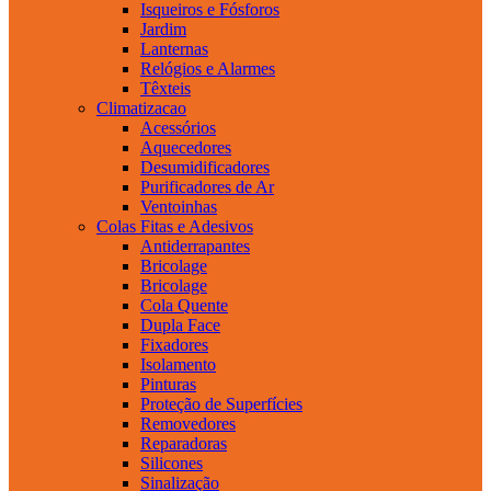
Isqueiros e Fósforos
Jardim
Lanternas
Relógios e Alarmes
Têxteis
Climatizacao
Acessórios
Aquecedores
Desumidificadores
Purificadores de Ar
Ventoinhas
Colas Fitas e Adesivos
Antiderrapantes
Bricolage
Bricolage
Cola Quente
Dupla Face
Fixadores
Isolamento
Pinturas
Proteção de Superfícies
Removedores
Reparadoras
Silicones
Sinalização