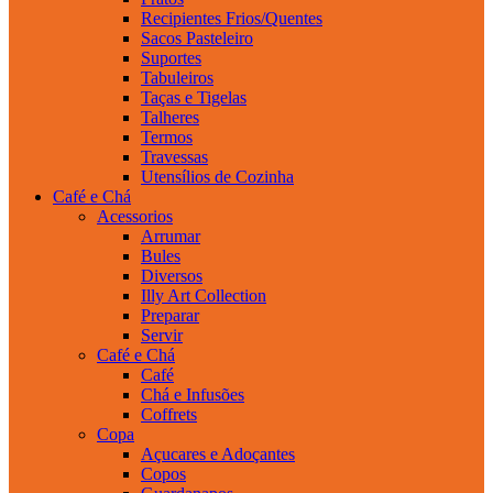
Recipientes Frios/Quentes
Sacos Pasteleiro
Suportes
Tabuleiros
Taças e Tigelas
Talheres
Termos
Travessas
Utensílios de Cozinha
Café e Chá
Acessorios
Arrumar
Bules
Diversos
Illy Art Collection
Preparar
Servir
Café e Chá
Café
Chá e Infusões
Coffrets
Copa
Açucares e Adoçantes
Copos