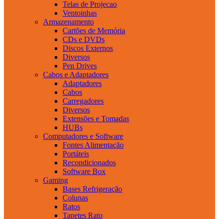
Telas de Projecao
Ventoinhas
Armazenamento
Cartões de Memória
CDs e DVDs
Discos Externos
Diversos
Pen Drives
Cabos e Adaptadores
Adaptadores
Cabos
Carregadores
Diversos
Extensões e Tomadas
HUBs
Computadores e Software
Fontes Alimentação
Portáteis
Recondicionados
Software Box
Gaming
Bases Refrigeração
Colunas
Ratos
Tapetes Rato