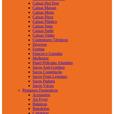
Caixas Hot Dog
Caixas Massas
Caixas Menu
Caixas Pizza
Caixas Plástico
Caixas Sopa
Caixas Sushi
Caixas Vinho
Contentores Térmicos
Diversos
Formas
Frascos e Garrafas
Molheiras
Papel Películas Alumínio
Sacos Anti-Gordura
Sacos Congelação
Sacos Fruta Legumes
Sacos Padaria
Sacos Vácuo
Pequenos Domesticos
Acessorios
Air Fryer
Balanças
Batedeiras
Cafeteiras