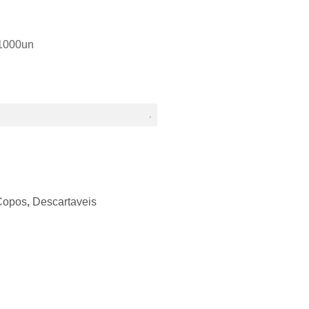
1000un
Copos
,
Descartaveis