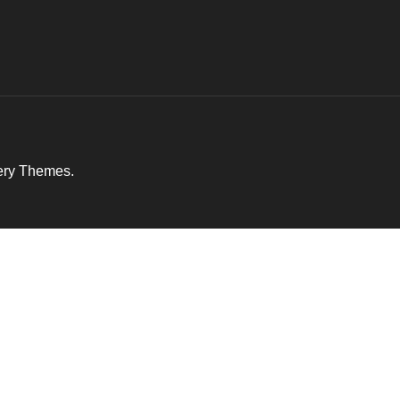
ery Themes
.