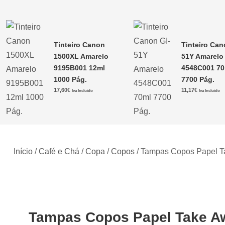
Tinteiro Canon
Tinteiro Can
1500XL Amarelo
51Y Amarelo
9195B001 12ml
4548C001 70
1000 Pág.
7700 Pág.
17,60
€
11,17
€
Iva Incluido
Iva Incluido
Início
/
Café e Chá
/
Copa
/
Copos
/ Tampas Copos Papel T
Tampas Copos Papel Take Aw