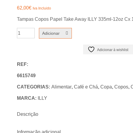
62,00
€
Iva Incluido
Tampas Copos Papel Take Away ILLY 335ml-12oz Cx 
Quantidade
Adicionar
de
Tampas
Adicionar à wishlist
Copos
REF:
Papel
Take
6615749
Away
CATEGORIAS:
Alimentar
,
Café e Chá
,
Copa
,
Copos
,
ILLY
MARCA:
ILLY
335ml-
12oz
Descrição
Cx
1000un
Informação adicional