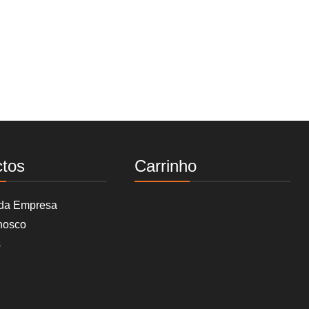
ctos
Carrinho
 da Empresa
nosco
s