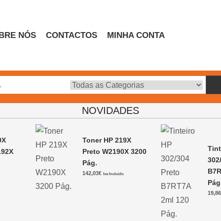
BRE NÓS
CONTACTOS
MINHA CONTA
Escritório
NOVIDADES
9X
Toner HP 219X
Tin
192X
Preto W2190X 3200
302
Pág.
B7R
142,03
€
Iva Incluido
Pág
19,8