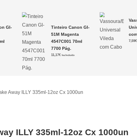
Vas
on GI-
Tinteiro Canon GI-
Uni
51M Magenta
com
ml
4547C001 70ml
7,59
7700 Pág.
11,17
€
Iva Incluido
ake Away ILLY 335ml-12oz Cx 1000un
ay ILLY 335ml-12oz Cx 1000un