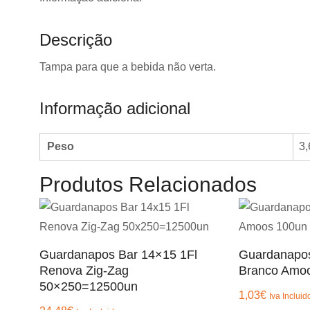
Descrição
Tampa para que a bebida não verta.
Informação adicional
Peso
3,
Produtos Relacionados
Guardanapos Bar 14×15 1Fl
Guardanapos
Renova Zig-Zag
Branco Amo
50×250=12500un
1,03
€
Iva Incluid