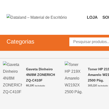
Skip
to
content
LOJA
SO
Dataland – Material de 
Material de Escritório
Categorias
Gaveta Dinheiro
Toner HP 21
4N/8M ZONERICH
Amarelo W2
ZQ-C410F
2500 Pág.
60,10
€
163,11
€
Iva Incluido
Iva Incluido