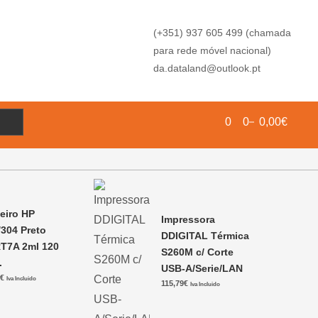
(+351) 937 605 499 (chamada
para rede móvel nacional)
da.dataland@outlook.pt
0
0
0,00€
teiro HP
Impressora
/304 Preto
DDIGITAL Térmica
T7A 2ml 120
S260M c/ Corte
.
USB-A/Serie/LAN
6
€
Iva Incluido
115,79
€
Iva Incluido