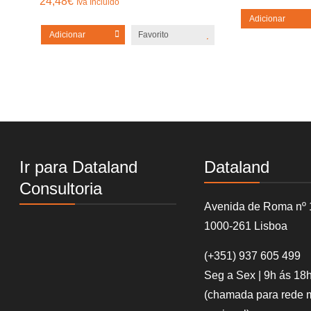
24,48
€
Iva Incluido
Adicionar
Adicionar
Favorito
Ir para Dataland
Dataland
Consultoria
Avenida de Roma nº 
1000-261 Lisboa
(+351)
937 605 499
Seg a Sex | 9h ás 18
(chamada para rede 