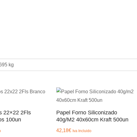
695 kg
 22×22 2Fls
Papel Forno Siliconizado
os 100un
40g/m2 40x60cm Kraft 500un
42,18
€
o
Iva Incluido