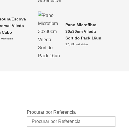
soura/Escova
Pano Microfibra
versal Vileda
30x30cm Vileda
 Cabo
Sortido Pack 16un
€
Iva Incluido
17,50
€
Iva Incluido
Procurar por Referencia