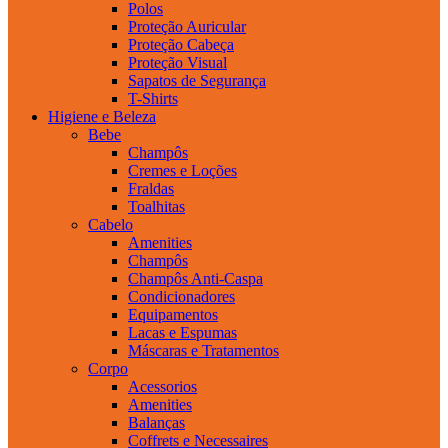
Polos
Proteção Auricular
Proteção Cabeça
Proteção Visual
Sapatos de Segurança
T-Shirts
Higiene e Beleza
Bebe
Champôs
Cremes e Loções
Fraldas
Toalhitas
Cabelo
Amenities
Champôs
Champôs Anti-Caspa
Condicionadores
Equipamentos
Lacas e Espumas
Máscaras e Tratamentos
Corpo
Acessorios
Amenities
Balanças
Coffrets e Necessaires