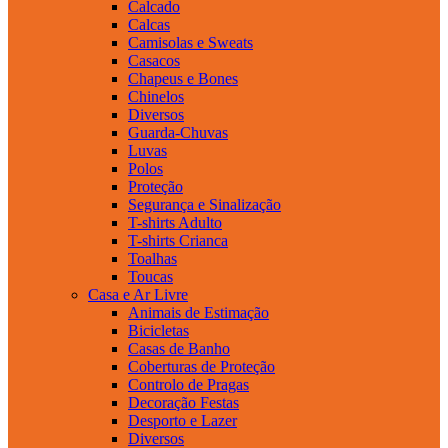
Calcado
Calcas
Camisolas e Sweats
Casacos
Chapeus e Bones
Chinelos
Diversos
Guarda-Chuvas
Luvas
Polos
Proteção
Segurança e Sinalização
T-shirts Adulto
T-shirts Crianca
Toalhas
Toucas
Casa e Ar Livre
Animais de Estimação
Bicicletas
Casas de Banho
Coberturas de Proteção
Controlo de Pragas
Decoração Festas
Desporto e Lazer
Diversos