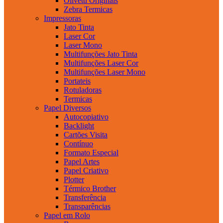
Olivetti Originais
Zebra Termicas
Impressoras
Jato Tinta
Laser Cor
Laser Mono
Multifunções Jato Tinta
Multifunções Laser Cor
Multifunções Laser Mono
Portateis
Rotuladoras
Termicas
Papel Diversos
Autocopiativo
Backlight
Cartões Visita
Contínuo
Formato Especial
Papel Artes
Papel Criativo
Plotter
Térmico Brother
Transferência
Transparências
Papel em Rolo