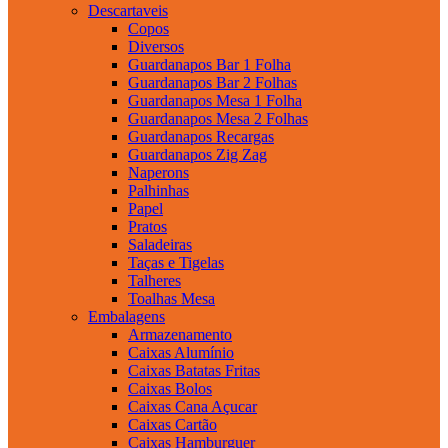
Descartaveis
Copos
Diversos
Guardanapos Bar 1 Folha
Guardanapos Bar 2 Folhas
Guardanapos Mesa 1 Folha
Guardanapos Mesa 2 Folhas
Guardanapos Recargas
Guardanapos Zig Zag
Naperons
Palhinhas
Papel
Pratos
Saladeiras
Taças e Tigelas
Talheres
Toalhas Mesa
Embalagens
Armazenamento
Caixas Alumínio
Caixas Batatas Fritas
Caixas Bolos
Caixas Cana Açucar
Caixas Cartão
Caixas Hamburguer