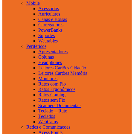
Mobile
Acessorios
Auriculares
Capas e Bolsas
Carregadores
PowerBanks
Suportes
Wearables
Perifericos
Apresentadores
Colunas
Headphones
Leitores Cartões Cidadão
Leitores Cartões Memória
Monitores
Ratos com Fio
Ratos Ergonómicos
Ratos Gaming
Ratos sem Fio
Scanners Documentais
Teclado + Rato
Teclados
WebCams
Redes e Comunicacoes
Acess Points