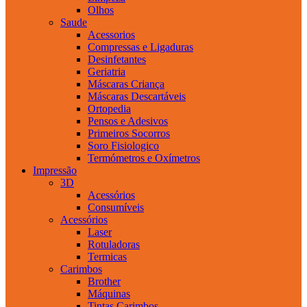
Olhos
Saude
Acessorios
Compressas e Ligaduras
Desinfetantes
Geriatria
Máscaras Criança
Máscaras Descartáveis
Ortopedia
Pensos e Adesivos
Primeiros Socorros
Soro Fisiologico
Termómetros e Oxímetros
Impressão
3D
Acessórios
Consumíveis
Acessórios
Laser
Rotuladoras
Termicas
Carimbos
Brother
Máquinas
Tintas Carimbos