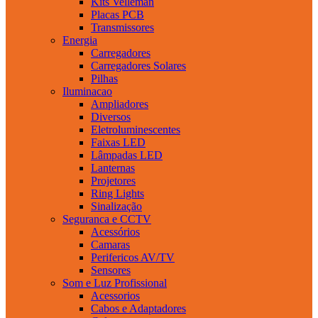
Kits Velleman
Placas PCB
Transmissores
Energia
Carregadores
Carregadores Solares
Pilhas
Iluminacao
Ampliadores
Diversos
Eletroluminescentes
Faixas LED
Lâmpadas LED
Lanternas
Projetores
Ring Lights
Sinalização
Seguranca e CCTV
Acessórios
Camaras
Perifericos AV/TV
Sensores
Som e Luz Profissional
Acessorios
Cabos e Adaptadores