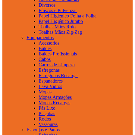
Diversos
Frascos e Pulverizar
Papel Higiénico Folha a Folha
Papel Higiénico Jumbo
Toalhas Mãos Rolo
Toalhas Mãos Zig-Zag
Equipamentos
Acessorios
Baldes
Baldes Profissionais
Cabos
Carros de Limpeza
Esfregonas
Esfregonas Recargas
Espanadores
Lava Vidros
Mopas
Mopas Armações
Mopas Recargas
Pás Lixo
Piaçabas
Rodos
Vassouras
Esponjas e Panos