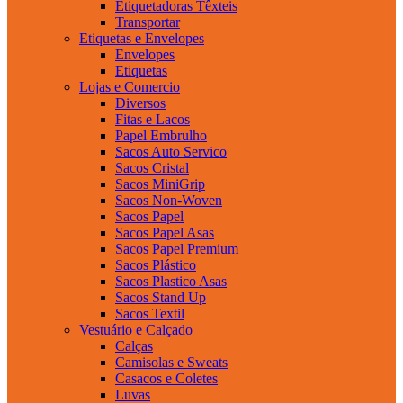
Etiquetadoras Têxteis
Transportar
Etiquetas e Envelopes
Envelopes
Etiquetas
Lojas e Comercio
Diversos
Fitas e Lacos
Papel Embrulho
Sacos Auto Servico
Sacos Cristal
Sacos MiniGrip
Sacos Non-Woven
Sacos Papel
Sacos Papel Asas
Sacos Papel Premium
Sacos Plástico
Sacos Plastico Asas
Sacos Stand Up
Sacos Textil
Vestuário e Calçado
Calças
Camisolas e Sweats
Casacos e Coletes
Luvas