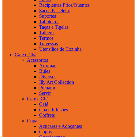
Recipientes Frios/Quentes
Sacos Pasteleiro
Suportes
Tabuleiros
Taças e Tigelas
Talheres
Termos
Travessas
Utensílios de Cozinha
Café e Chá
Acessorios
Arrumar
Bules
Diversos
Illy Art Collection
Preparar
Servir
Café e Chá
Café
Chá e Infusões
Coffrets
Copa
Açucares e Adoçantes
Copos