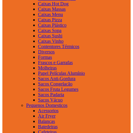
Caixas Hot Dog
Caixas Massas
Caixas Menu
Caixas Pizza
Caixas Plástico
Caixas Sopa
Caixas Sushi
Caixas Vinho
Contentores Térmicos
Diversos
Formas
Frascos e Garrafas
Molheiras
Papel Películas Alumínio
Sacos Anti-Gordura
Sacos Congelação
Sacos Fruta Legumes
Sacos Padaria
Sacos Vácuo
Pequenos Domesticos
Acessorios
Air Fryer
Balanças
Batedeiras
Cafeteiras