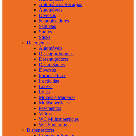
Automáticos Recargas
Automóveis
Diversos
Neutralizadores
Saquetas
Sprays
Sticks
Detergentes
Automóveis
Desengordurantes
Desentupidores
Desinfetantes
Diversos
Fornos e Inox
Inseticidas
Lixivia
Loiça
Moveis e Madeiras
Multisuperficies
Pavimentos
Vidros
WC Multisuperficies
WC Sanitarios
Dispensadores
Coberturas Sanitárias