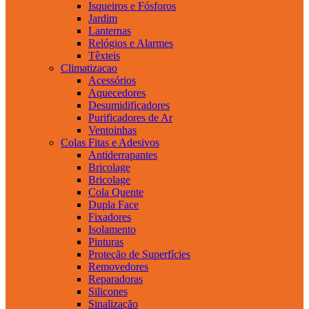
Isqueiros e Fósforos
Jardim
Lanternas
Relógios e Alarmes
Têxteis
Climatizacao
Acessórios
Aquecedores
Desumidificadores
Purificadores de Ar
Ventoinhas
Colas Fitas e Adesivos
Antiderrapantes
Bricolage
Bricolage
Cola Quente
Dupla Face
Fixadores
Isolamento
Pinturas
Proteção de Superfícies
Removedores
Reparadoras
Silicones
Sinalização