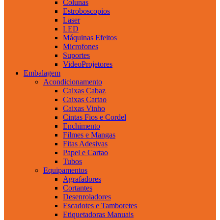
Colunas
Estroboscopios
Laser
LED
Máquinas Efeitos
Microfones
Suportes
VideoProjetores
Embalagem
Acondicionamento
Caixas Cabaz
Caixas Cartao
Caixas Vinho
Cintas Fios e Cordel
Enchimento
Filmes e Mangas
Fitas Adesivas
Papel e Cartao
Tubos
Equipamentos
Agrafadores
Cortantes
Desenroladores
Escadotes e Tamboretes
Etiquetadoras Manuais