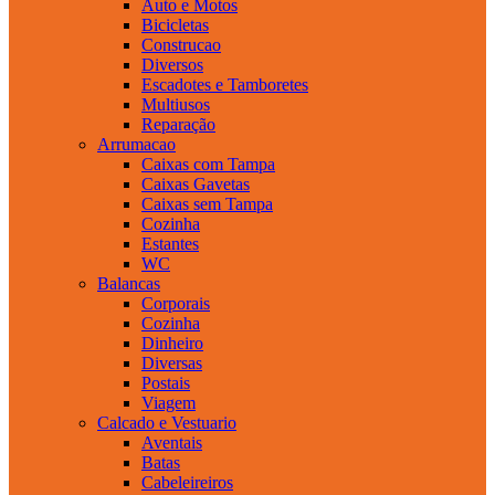
Auto e Motos
Bicicletas
Construcao
Diversos
Escadotes e Tamboretes
Multiusos
Reparação
Arrumacao
Caixas com Tampa
Caixas Gavetas
Caixas sem Tampa
Cozinha
Estantes
WC
Balancas
Corporais
Cozinha
Dinheiro
Diversas
Postais
Viagem
Calcado e Vestuario
Aventais
Batas
Cabeleireiros