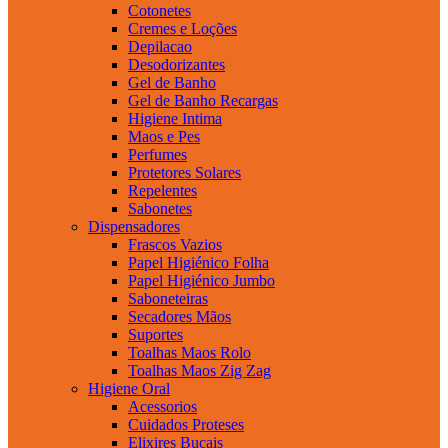
Cotonetes
Cremes e Loções
Depilacao
Desodorizantes
Gel de Banho
Gel de Banho Recargas
Higiene Intima
Maos e Pes
Perfumes
Protetores Solares
Repelentes
Sabonetes
Dispensadores
Frascos Vazios
Papel Higiénico Folha
Papel Higiénico Jumbo
Saboneteiras
Secadores Mãos
Suportes
Toalhas Maos Rolo
Toalhas Maos Zig Zag
Higiene Oral
Acessorios
Cuidados Proteses
Elixires Bucais