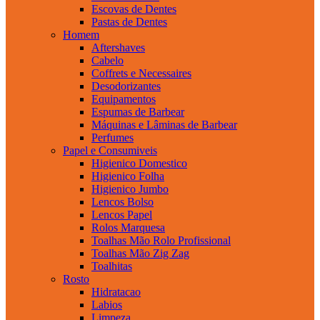
Escovas de Dentes
Pastas de Dentes
Homem
Aftershaves
Cabelo
Coffrets e Necessaires
Desodorizantes
Equipamentos
Espumas de Barbear
Máquinas e Lâminas de Barbear
Perfumes
Papel e Consumiveis
Higienico Domestico
Higienico Folha
Higienico Jumbo
Lencos Bolso
Lencos Papel
Rolos Marquesa
Toalhas Mão Rolo Profissional
Toalhas Mão Zig Zag
Toalhitas
Rosto
Hidratacao
Labios
Limpeza