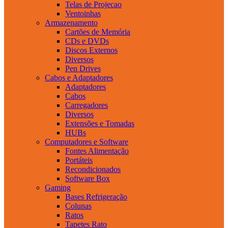
Telas de Projecao
Ventoinhas
Armazenamento
Cartões de Memória
CDs e DVDs
Discos Externos
Diversos
Pen Drives
Cabos e Adaptadores
Adaptadores
Cabos
Carregadores
Diversos
Extensões e Tomadas
HUBs
Computadores e Software
Fontes Alimentação
Portáteis
Recondicionados
Software Box
Gaming
Bases Refrigeração
Colunas
Ratos
Tapetes Rato