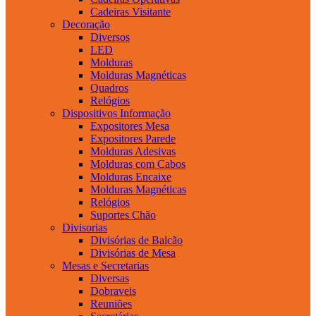
Cadeiras Visitante
Decoração
Diversos
LED
Molduras
Molduras Magnéticas
Quadros
Relógios
Dispositivos Informação
Expositores Mesa
Expositores Parede
Molduras Adesivas
Molduras com Cabos
Molduras Encaixe
Molduras Magnéticas
Relógios
Suportes Chão
Divisorias
Divisórias de Balcão
Divisórias de Mesa
Mesas e Secretarias
Diversas
Dobraveis
Reuniões