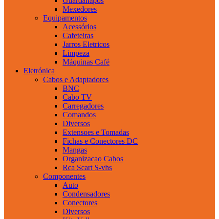
Guardanapos
Mexedores
Equipamentos
Acessórios
Cafeteiras
Jarros Eletricos
Limpeza
Máquinas Café
Eletrónica
Cabos e Adaptadores
BNC
Cabo TV
Carregadores
Comandos
Diversos
Extensoes e Tomadas
Fichas e Conectores DC
Mangas
Organizacao Cabos
Rca Scart S-vhs
Componentes
Auto
Condensadores
Conectores
Diversos