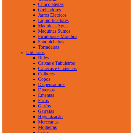
Chocolateiras
Grelhadores
Jarros Eletricos
Liquidificadores
Maquinas Agua
Maquinas Sumos
Picadoras e Moinhos
Sanduicheiras
Torradeiras
Utilitarios
Bules
Caixas e Tabuleiros
Canecas e Chávenas
Colheres
Copos
Dispensadores
Diversos
Ementas
Facas
Garfos
Garrafas
Higienização
Mercearias
Molheiras
Pratos