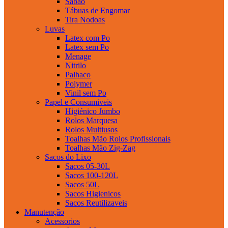
Sabao
Tábuas de Engomar
Tira Nodoas
Luvas
Latex com Po
Latex sem Po
Menage
Nitrilo
Palhaco
Polymer
Vinil sem Po
Papel e Consumiveis
Higiénico Jumbo
Rolos Marquesa
Rolos Multiusos
Toalhas Mão Rolos Profissionais
Toalhas Mão Zig-Zag
Sacos do Lixo
Sacos 05-30L
Sacos 100-120L
Sacos 50L
Sacos Higienicos
Sacos Reutilizaveis
Manutenção
Acessorios