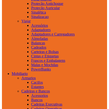
Proteção Antichoque
Proteção Auricular
Sinalética
Sinalizacao
Viajar
Acessórios
Adaptadores
Adaptadores e Carregadores
Almofadas
Balanças
Cadeados
Carteiras e Bolsas
Cintas e Etiquetas
Frascos e Embalagens
Malas e Mochilas
PowerBanks
Mobiliario
Armarios
Cacifos
Estantes
Cadeiras e Bancos
Acessorios
Bancos
Cadeiras Executivas
Cadeiras Operativas