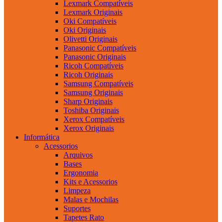
Lexmark Compatíveis
Lexmark Originais
Oki Compatíveis
Oki Originais
Olivetti Originais
Panasonic Compatíveis
Panasonic Originais
Ricoh Compatíveis
Ricoh Originais
Samsung Compatíveis
Samsung Originais
Sharp Originais
Toshiba Originais
Xerox Compatíveis
Xerox Originais
Informática
Acessorios
Arquivos
Bases
Ergonomia
Kits e Acessorios
Limpeza
Malas e Mochilas
Suportes
Tapetes Rato