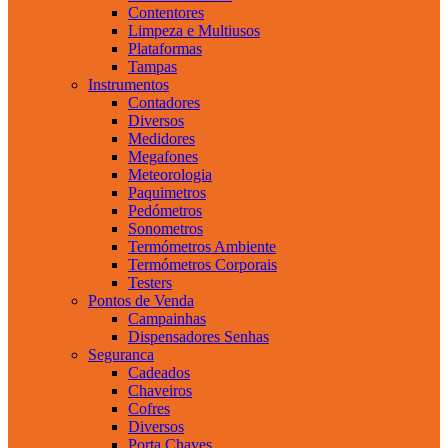
Contentores
Limpeza e Multiusos
Plataformas
Tampas
Instrumentos
Contadores
Diversos
Medidores
Megafones
Meteorologia
Paquimetros
Pedómetros
Sonometros
Termómetros Ambiente
Termómetros Corporais
Testers
Pontos de Venda
Campainhas
Dispensadores Senhas
Seguranca
Cadeados
Chaveiros
Cofres
Diversos
Porta Chaves