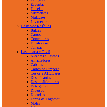
Esfregões
Esponjas
Flanelas
Microfibras
Multiusos
Pavimentos
Gestão de Resíduos
Baldes
Carros
Contentores
Plataformas
Tampas
Lavandaria e Textil
Alcatifas e Estofos
Amaciadores
Cabides
Carros de Limpeza
Cestos e Alguidares
Desinfetantes
Desumidificadores
Detergentes
Diversos
Estendais
Ferros de Engomar
Molas