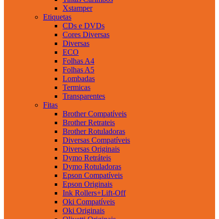
Xstamper
Etiquetas
CDs e DVDs
Cores Diversas
Diversas
ECO
Folhas A4
Folhas A5
Lombadas
Termicas
Transparentes
Fitas
Brother Compatíveis
Brother Retrateis
Brother Rotuladoras
Diversas Compatíveis
Diversas Originais
Dymo Retráteis
Dymo Rotuladoras
Epson Compatíveis
Epson Originais
Ink Rollers+Lift-Off
Oki Compatíveis
Oki Originais