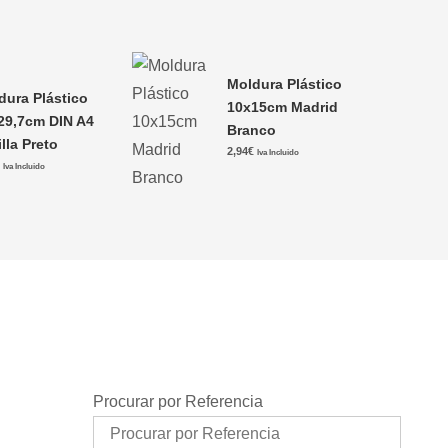
Moldura Plástico
dura Plástico
10x15cm Madrid
29,7cm DIN A4
Branco
lla Preto
2,94
€
Iva Incluido
€
Iva Incluido
Procurar por Referencia