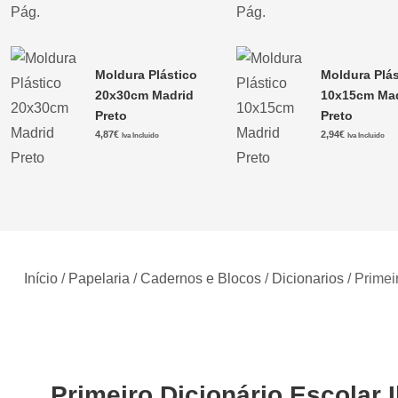
Moldura Plástico
Moldura Plás
20x30cm Madrid
10x15cm Ma
Preto
Preto
4,87
€
2,94
€
Iva Incluido
Iva Incluido
Início
/
Papelaria
/
Cadernos e Blocos
/
Dicionarios
/ Primei
Primeiro Dicionário Escolar I