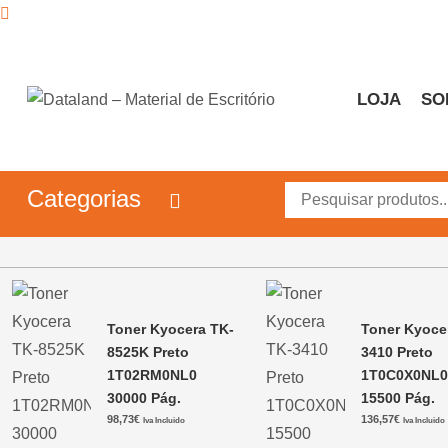
Skip
to
content
LOJA
SO
Dataland – Material de 
Material de Escritório
Categorias
Toner Kyocera TK-
Toner Kyoce
8525K Preto
3410 Preto
1T02RM0NL0
1T0C0X0NL
30000 Pág.
15500 Pág.
98,73
€
136,57
€
Iva Incluido
Iva Incluido