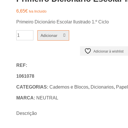
6,65
€
Iva Incluido
Primeiro Dicionário Escolar Ilustrado 1.º Ciclo
Quantidade
Adicionar
de
Primeiro
Adicionar à wishlist
Dicionário
REF:
Escolar
Ilustrado
1061078
1.º
CATEGORIAS:
Cadernos e Blocos
,
Dicionarios
,
Papel
Ciclo
MARCA:
NEUTRAL
Descrição