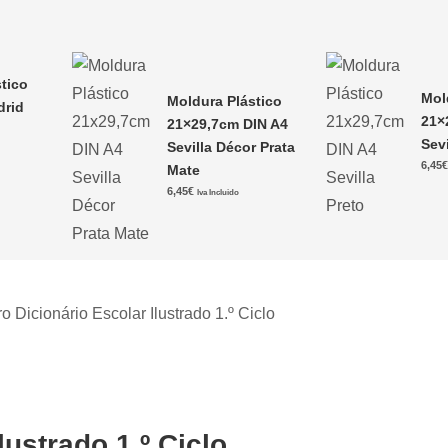
tico
Mol
Moldura Plástico
drid
21×
21×29,7cm DIN A4
Sevi
Sevilla Décor Prata
6,45
Mate
6,45
€
Iva Incluido
ro Dicionário Escolar Ilustrado 1.º Ciclo
lustrado 1.º Ciclo