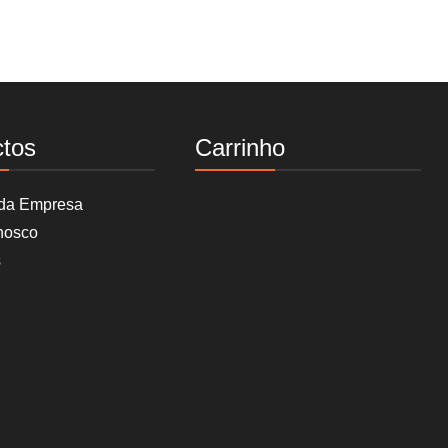
ctos
Carrinho
 da Empresa
nosco
s