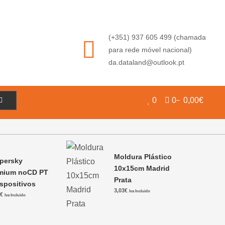
(+351) 937 605 499 (chamada
para rede móvel nacional)
da.dataland@outlook.pt
0
0
0,00€
Moldura Plástico
persky
10x15cm Madrid
mium noCD PT
Prata
ispositivos
3,03
€
Iva Incluido
1
€
Iva Incluido