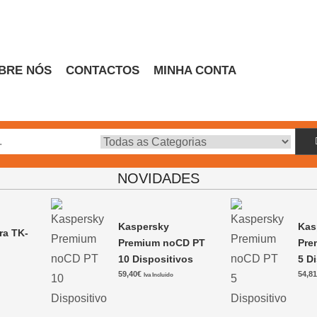
BRE NÓS
CONTACTOS
MINHA CONTA
Escritório
NOVIDADES
Kaspersky
Kas
ra TK-
Premium noCD PT
Pre
10 Dispositivos
5 D
0
59,40
€
54,8
Iva Incluido