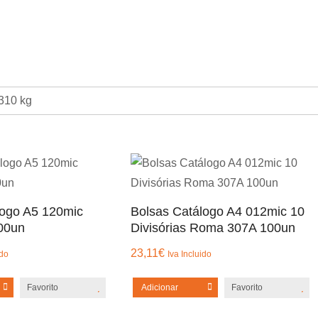
310 kg
logo A5 120mic
Bolsas Catálogo A4 012mic 10
00un
Divisórias Roma 307A 100un
23,11
€
ido
Iva Incluido
Favorito
Adicionar
Favorito