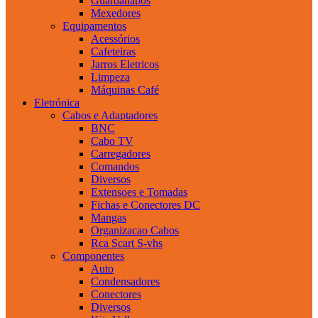
Guardanapos
Mexedores
Equipamentos
Acessórios
Cafeteiras
Jarros Eletricos
Limpeza
Máquinas Café
Eletrónica
Cabos e Adaptadores
BNC
Cabo TV
Carregadores
Comandos
Diversos
Extensoes e Tomadas
Fichas e Conectores DC
Mangas
Organizacao Cabos
Rca Scart S-vhs
Componentes
Auto
Condensadores
Conectores
Diversos