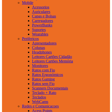
Mobile
Acessorios
Auriculares
Capas e Bolsas
Carregadores
PowerBanks
Suportes
Wearables
Perifericos
Apresentadores
Colunas
Headphones
Leitores Cartões Cidadão
Leitores Cartões Memória
Monitores
Ratos com Fio
Ratos Ergonómicos
Ratos Gaming
Ratos sem Fio
Scanners Documentais
Teclado + Rato
Teclados
WebCams
Redes e Comunicacoes
Acess Points