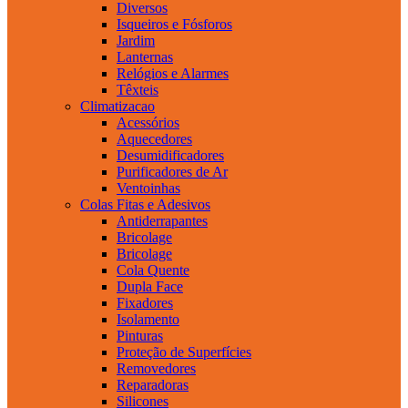
Diversos
Isqueiros e Fósforos
Jardim
Lanternas
Relógios e Alarmes
Têxteis
Climatizacao
Acessórios
Aquecedores
Desumidificadores
Purificadores de Ar
Ventoinhas
Colas Fitas e Adesivos
Antiderrapantes
Bricolage
Bricolage
Cola Quente
Dupla Face
Fixadores
Isolamento
Pinturas
Proteção de Superfícies
Removedores
Reparadoras
Silicones