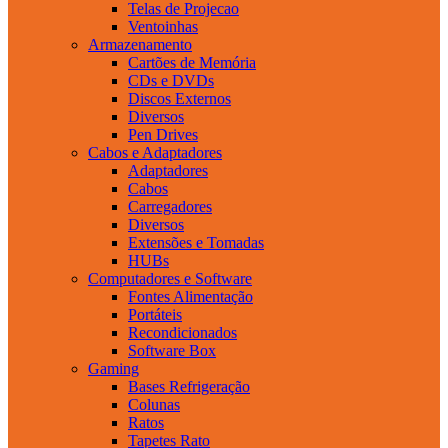
Telas de Projecao
Ventoinhas
Armazenamento
Cartões de Memória
CDs e DVDs
Discos Externos
Diversos
Pen Drives
Cabos e Adaptadores
Adaptadores
Cabos
Carregadores
Diversos
Extensões e Tomadas
HUBs
Computadores e Software
Fontes Alimentação
Portáteis
Recondicionados
Software Box
Gaming
Bases Refrigeração
Colunas
Ratos
Tapetes Rato