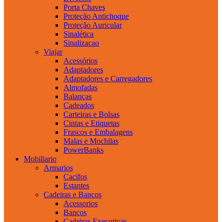
Porta Chaves
Proteção Antichoque
Proteção Auricular
Sinalética
Sinalizacao
Viajar
Acessórios
Adaptadores
Adaptadores e Carregadores
Almofadas
Balanças
Cadeados
Carteiras e Bolsas
Cintas e Etiquetas
Frascos e Embalagens
Malas e Mochilas
PowerBanks
Mobiliario
Armarios
Cacifos
Estantes
Cadeiras e Bancos
Acessorios
Bancos
Cadeiras Executivas