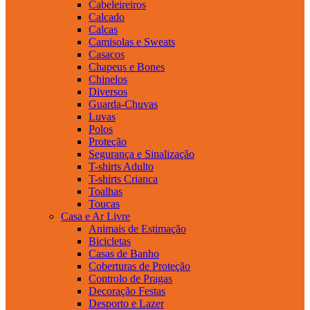
Cabeleireiros
Calcado
Calcas
Camisolas e Sweats
Casacos
Chapeus e Bones
Chinelos
Diversos
Guarda-Chuvas
Luvas
Polos
Proteção
Segurança e Sinalização
T-shirts Adulto
T-shirts Crianca
Toalhas
Toucas
Casa e Ar Livre
Animais de Estimação
Bicicletas
Casas de Banho
Coberturas de Proteção
Controlo de Pragas
Decoração Festas
Desporto e Lazer