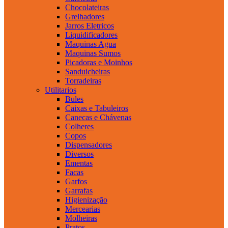
Chocolateiras
Grelhadores
Jarros Eletricos
Liquidificadores
Maquinas Agua
Maquinas Sumos
Picadoras e Moinhos
Sanduicheiras
Torradeiras
Utilitarios
Bules
Caixas e Tabuleiros
Canecas e Chávenas
Colheres
Copos
Dispensadores
Diversos
Ementas
Facas
Garfos
Garrafas
Higienização
Mercearias
Molheiras
Pratos