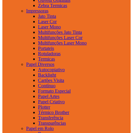
Olivetti Originais
Zebra Termicas
Impressoras
Jato Tinta
Laser Cor
Laser Mono
Multifunções Jato Tinta
Multifunções Laser Cor
Multifunções Laser Mono
Portateis
Rotuladoras
Termicas
Papel Diversos
Autocopiativo
Backlight
Cartões Visita
Contínuo
Formato Especial
Papel Artes
Papel Criativo
Plotter
Térmico Brother
Transferência
Transparências
Papel em Rolo