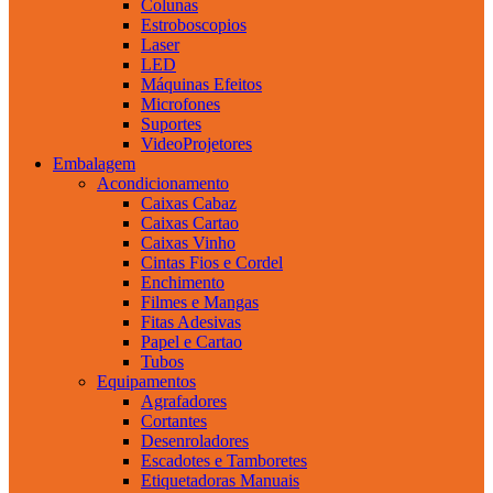
Colunas
Estroboscopios
Laser
LED
Máquinas Efeitos
Microfones
Suportes
VideoProjetores
Embalagem
Acondicionamento
Caixas Cabaz
Caixas Cartao
Caixas Vinho
Cintas Fios e Cordel
Enchimento
Filmes e Mangas
Fitas Adesivas
Papel e Cartao
Tubos
Equipamentos
Agrafadores
Cortantes
Desenroladores
Escadotes e Tamboretes
Etiquetadoras Manuais