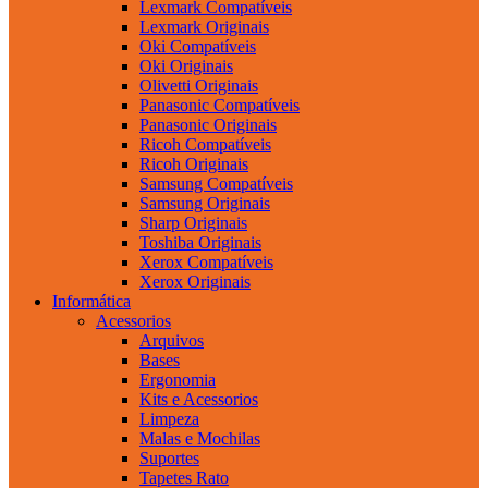
Lexmark Compatíveis
Lexmark Originais
Oki Compatíveis
Oki Originais
Olivetti Originais
Panasonic Compatíveis
Panasonic Originais
Ricoh Compatíveis
Ricoh Originais
Samsung Compatíveis
Samsung Originais
Sharp Originais
Toshiba Originais
Xerox Compatíveis
Xerox Originais
Informática
Acessorios
Arquivos
Bases
Ergonomia
Kits e Acessorios
Limpeza
Malas e Mochilas
Suportes
Tapetes Rato