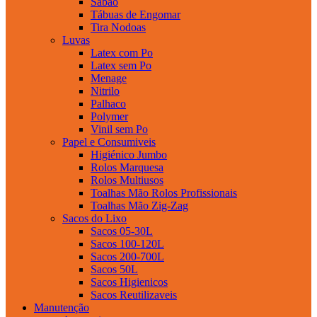
Sabao
Tábuas de Engomar
Tira Nodoas
Luvas
Latex com Po
Latex sem Po
Menage
Nitrilo
Palhaco
Polymer
Vinil sem Po
Papel e Consumiveis
Higiénico Jumbo
Rolos Marquesa
Rolos Multiusos
Toalhas Mão Rolos Profissionais
Toalhas Mão Zig-Zag
Sacos do Lixo
Sacos 05-30L
Sacos 100-120L
Sacos 200-700L
Sacos 50L
Sacos Higienicos
Sacos Reutilizaveis
Manutenção