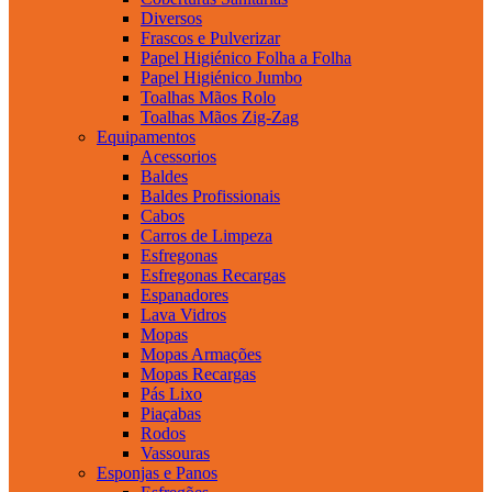
Diversos
Frascos e Pulverizar
Papel Higiénico Folha a Folha
Papel Higiénico Jumbo
Toalhas Mãos Rolo
Toalhas Mãos Zig-Zag
Equipamentos
Acessorios
Baldes
Baldes Profissionais
Cabos
Carros de Limpeza
Esfregonas
Esfregonas Recargas
Espanadores
Lava Vidros
Mopas
Mopas Armações
Mopas Recargas
Pás Lixo
Piaçabas
Rodos
Vassouras
Esponjas e Panos