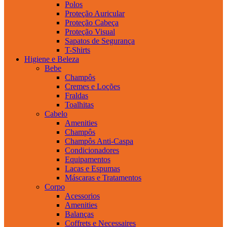
Polos
Proteção Auricular
Proteção Cabeça
Proteção Visual
Sapatos de Segurança
T-Shirts
Higiene e Beleza
Bebe
Champôs
Cremes e Loções
Fraldas
Toalhitas
Cabelo
Amenities
Champôs
Champôs Anti-Caspa
Condicionadores
Equipamentos
Lacas e Espumas
Máscaras e Tratamentos
Corpo
Acessorios
Amenities
Balanças
Coffrets e Necessaires