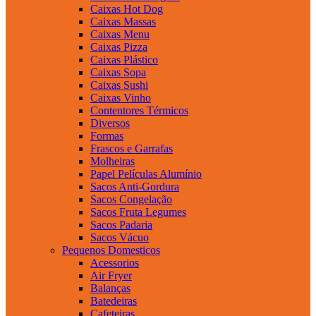
Caixas Hot Dog
Caixas Massas
Caixas Menu
Caixas Pizza
Caixas Plástico
Caixas Sopa
Caixas Sushi
Caixas Vinho
Contentores Térmicos
Diversos
Formas
Frascos e Garrafas
Molheiras
Papel Películas Alumínio
Sacos Anti-Gordura
Sacos Congelação
Sacos Fruta Legumes
Sacos Padaria
Sacos Vácuo
Pequenos Domesticos
Acessorios
Air Fryer
Balanças
Batedeiras
Cafeteiras