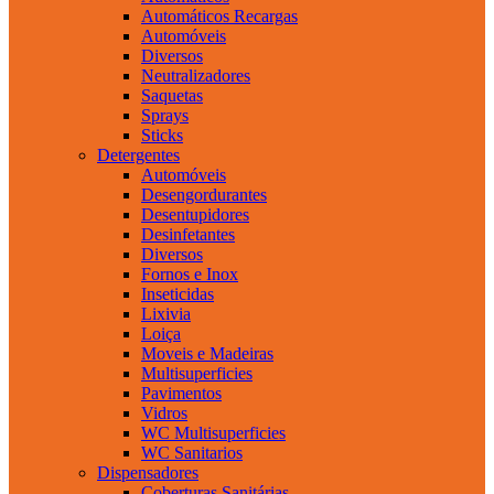
Automáticos Recargas
Automóveis
Diversos
Neutralizadores
Saquetas
Sprays
Sticks
Detergentes
Automóveis
Desengordurantes
Desentupidores
Desinfetantes
Diversos
Fornos e Inox
Inseticidas
Lixivia
Loiça
Moveis e Madeiras
Multisuperficies
Pavimentos
Vidros
WC Multisuperficies
WC Sanitarios
Dispensadores
Coberturas Sanitárias