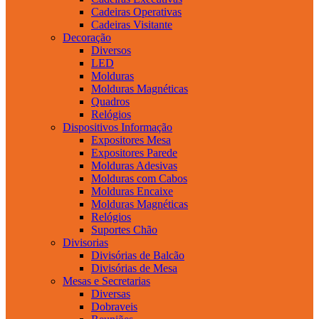
Cadeiras Operativas
Cadeiras Visitante
Decoração
Diversos
LED
Molduras
Molduras Magnéticas
Quadros
Relógios
Dispositivos Informação
Expositores Mesa
Expositores Parede
Molduras Adesivas
Molduras com Cabos
Molduras Encaixe
Molduras Magnéticas
Relógios
Suportes Chão
Divisorias
Divisórias de Balcão
Divisórias de Mesa
Mesas e Secretarias
Diversas
Dobraveis