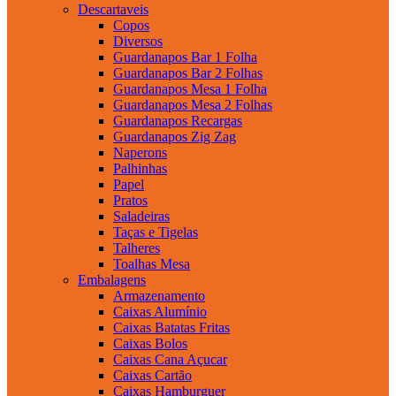
Descartaveis
Copos
Diversos
Guardanapos Bar 1 Folha
Guardanapos Bar 2 Folhas
Guardanapos Mesa 1 Folha
Guardanapos Mesa 2 Folhas
Guardanapos Recargas
Guardanapos Zig Zag
Naperons
Palhinhas
Papel
Pratos
Saladeiras
Taças e Tigelas
Talheres
Toalhas Mesa
Embalagens
Armazenamento
Caixas Alumínio
Caixas Batatas Fritas
Caixas Bolos
Caixas Cana Açucar
Caixas Cartão
Caixas Hamburguer