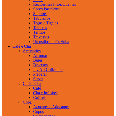
Recipientes Frios/Quentes
Sacos Pasteleiro
Suportes
Tabuleiros
Taças e Tigelas
Talheres
Termos
Travessas
Utensílios de Cozinha
Café e Chá
Acessorios
Arrumar
Bules
Diversos
Illy Art Collection
Preparar
Servir
Café e Chá
Café
Chá e Infusões
Coffrets
Copa
Açucares e Adoçantes
Copos