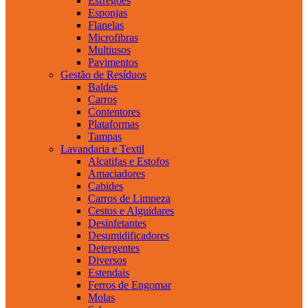
Esfregões
Esponjas
Flanelas
Microfibras
Multiusos
Pavimentos
Gestão de Resíduos
Baldes
Carros
Contentores
Plataformas
Tampas
Lavandaria e Textil
Alcatifas e Estofos
Amaciadores
Cabides
Carros de Limpeza
Cestos e Alguidares
Desinfetantes
Desumidificadores
Detergentes
Diversos
Estendais
Ferros de Engomar
Molas