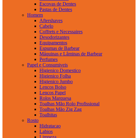
Escovas de Dentes
Pastas de Dentes
Homem
Aftershaves
Cabelo
Coffrets e Necessaires
Desodorizantes
Equipamentos
Espumas de Barbear
Máquinas e Lâminas de Barbear
Perfumes
Papel e Consumiveis
Higienico Domestico
Higienico Folha
Higienico Jumbo
Lencos Bolso
Lencos Papel
Rolos Marquesa
Toalhas Mão Rolo Profissional
Toalhas Mão Zig Zag
Toalhitas
Rosto
Hidratacao
Labios
Limpeza