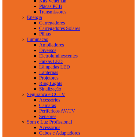
Kits Velleman
Placas PCB
Transmissores
Energia
Carregadores
Carregadores Solares
Pilhas
Iluminacao
Ampliadores
Diversos
Eletroluminescentes
Faixas LED
Lâmpadas LED
Lanternas
Projetores
Ring Lights
Sinalização
Seguranca e CCTV
Acessórios
Camaras
Perifericos AV/TV
Sensores
Som e Luz Profissional
Acessorios
Cabos e Adaptadores