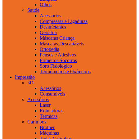
Olhos
Saude
Acessorios
Compressas e Ligaduras
Desinfetantes
Geriatria
Máscaras Criança
Máscaras Descartáveis
Ortopedia
Pensos e Adesivos
Primeiros Socorros
Soro Fisiologico
Termómetros e Oxímetros
Impressão
3D
Acessórios
Consumíveis
Acessórios
Laser
Rotuladoras
Termicas
Carimbos
Brother
Máquinas
Tintas Carimbos