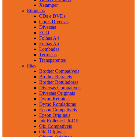
Xstamper
Etiquetas
CDs e DVDs
Cores Diversas
Diversas
ECO
Folhas A4
Folhas A5
Lombadas
Termicas
Transparentes
Fitas
Brother Compatíveis
Brother Retrateis
Brother Rotuladoras
Diversas Compatíveis
Diversas Originais
Dymo Retráteis
Dymo Rotuladoras
Epson Compatíveis
Epson Originais
Ink Rollers+Lift-Off
Oki Compatíveis
Oki Originais