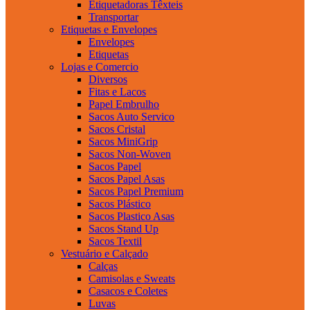
Etiquetadoras Têxteis
Transportar
Etiquetas e Envelopes
Envelopes
Etiquetas
Lojas e Comercio
Diversos
Fitas e Lacos
Papel Embrulho
Sacos Auto Servico
Sacos Cristal
Sacos MiniGrip
Sacos Non-Woven
Sacos Papel
Sacos Papel Asas
Sacos Papel Premium
Sacos Plástico
Sacos Plastico Asas
Sacos Stand Up
Sacos Textil
Vestuário e Calçado
Calças
Camisolas e Sweats
Casacos e Coletes
Luvas