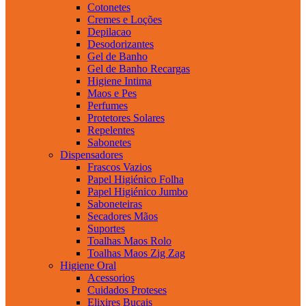
Cotonetes
Cremes e Loções
Depilacao
Desodorizantes
Gel de Banho
Gel de Banho Recargas
Higiene Intima
Maos e Pes
Perfumes
Protetores Solares
Repelentes
Sabonetes
Dispensadores
Frascos Vazios
Papel Higiénico Folha
Papel Higiénico Jumbo
Saboneteiras
Secadores Mãos
Suportes
Toalhas Maos Rolo
Toalhas Maos Zig Zag
Higiene Oral
Acessorios
Cuidados Proteses
Elixires Bucais