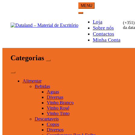
Skip
MENU
to
content
Loja
(+351)
Sobre nós
da.dat
Contactos
Dataland – Material de Esc
Material de Escritório
Minha Conta
Categorias
Alimentar
Bebidas
Aguas
Diversas
Vinho Branco
Vinho Rosé
Vinho Tinto
Descartaveis
Copos
Diversos