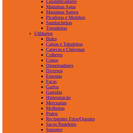
Liquidificadores
Maquinas Agua
Maquinas Sumos
Picadoras e Moinhos
Sanduicheiras
Torradeiras
Utilitarios
Bules
Caixas e Tabuleiros
Canecas e Chávenas
Colheres
Copos
Dispensadores
Diversos
Ementas
Facas
Garfos
Garrafas
Higienização
Mercearias
Molheiras
Pratos
Recipientes Frios/Quentes
Sacos Pasteleiro
Suportes