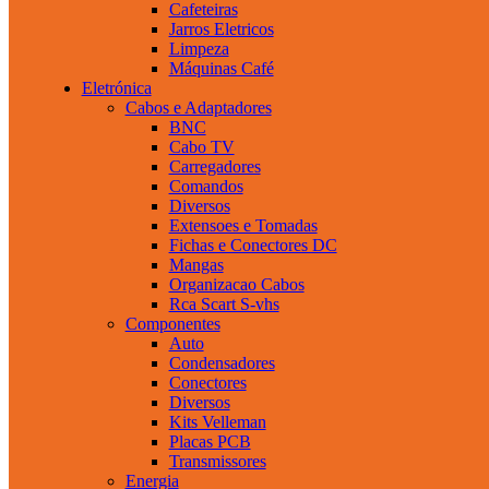
Cafeteiras
Jarros Eletricos
Limpeza
Máquinas Café
Eletrónica
Cabos e Adaptadores
BNC
Cabo TV
Carregadores
Comandos
Diversos
Extensoes e Tomadas
Fichas e Conectores DC
Mangas
Organizacao Cabos
Rca Scart S-vhs
Componentes
Auto
Condensadores
Conectores
Diversos
Kits Velleman
Placas PCB
Transmissores
Energia