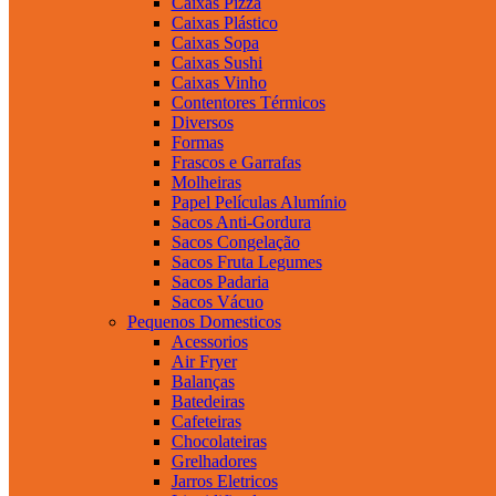
Caixas Pizza
Caixas Plástico
Caixas Sopa
Caixas Sushi
Caixas Vinho
Contentores Térmicos
Diversos
Formas
Frascos e Garrafas
Molheiras
Papel Películas Alumínio
Sacos Anti-Gordura
Sacos Congelação
Sacos Fruta Legumes
Sacos Padaria
Sacos Vácuo
Pequenos Domesticos
Acessorios
Air Fryer
Balanças
Batedeiras
Cafeteiras
Chocolateiras
Grelhadores
Jarros Eletricos