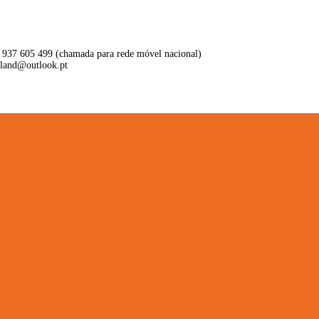
 937 605 499 (chamada para rede móvel nacional)
aland@outlook.pt
ritório