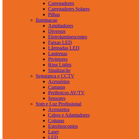
Carregadores
Carregadores Solares
Pilhas
Iluminacao
Ampliadores
Diversos
Eletroluminescentes
Faixas LED
Lâmpadas LED
Lanternas
Projetores
Ring Lights
Sinalização
Seguranca e CCTV
Acessórios
Camaras
Perifericos AV/TV
Sensores
Som e Luz Profissional
Acessorios
Cabos e Adaptadores
Colunas
Estroboscopios
Laser
LED