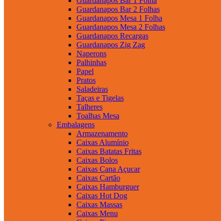
Guardanapos Bar 1 Folha
Guardanapos Bar 2 Folhas
Guardanapos Mesa 1 Folha
Guardanapos Mesa 2 Folhas
Guardanapos Recargas
Guardanapos Zig Zag
Naperons
Palhinhas
Papel
Pratos
Saladeiras
Taças e Tigelas
Talheres
Toalhas Mesa
Embalagens
Armazenamento
Caixas Alumínio
Caixas Batatas Fritas
Caixas Bolos
Caixas Cana Açucar
Caixas Cartão
Caixas Hamburguer
Caixas Hot Dog
Caixas Massas
Caixas Menu