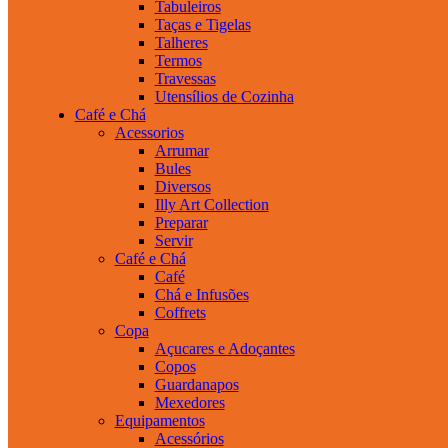
Tabuleiros
Taças e Tigelas
Talheres
Termos
Travessas
Utensílios de Cozinha
Café e Chá
Acessorios
Arrumar
Bules
Diversos
Illy Art Collection
Preparar
Servir
Café e Chá
Café
Chá e Infusões
Coffrets
Copa
Açucares e Adoçantes
Copos
Guardanapos
Mexedores
Equipamentos
Acessórios