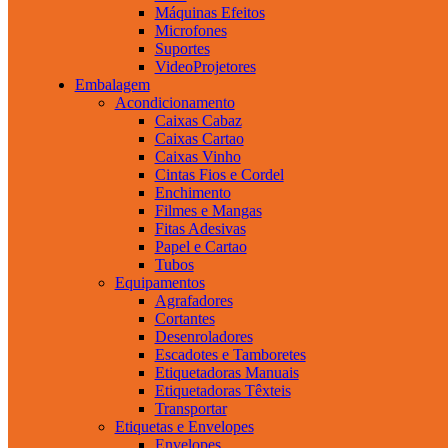
Máquinas Efeitos
Microfones
Suportes
VideoProjetores
Embalagem
Acondicionamento
Caixas Cabaz
Caixas Cartao
Caixas Vinho
Cintas Fios e Cordel
Enchimento
Filmes e Mangas
Fitas Adesivas
Papel e Cartao
Tubos
Equipamentos
Agrafadores
Cortantes
Desenroladores
Escadotes e Tamboretes
Etiquetadoras Manuais
Etiquetadoras Têxteis
Transportar
Etiquetas e Envelopes
Envelopes