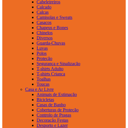
Cabeleireiros
Calcado
Calcas
Camisolas e Sweats
Casacos
Chapeus e Bones
Chinelos
Diversos
Guarda-Chuvas
Luvas
Polos
Proteção
Segurança e Sinalização
T-shirts Adulto
T-shirts Crianca
Toalhas
Toucas
Casa e Ar Livre
Animais de Estimação
Bicicletas
Casas de Banho
Coberturas de Proteção
Controlo de Pragas
Decoração Festas
Desporto e Lazer