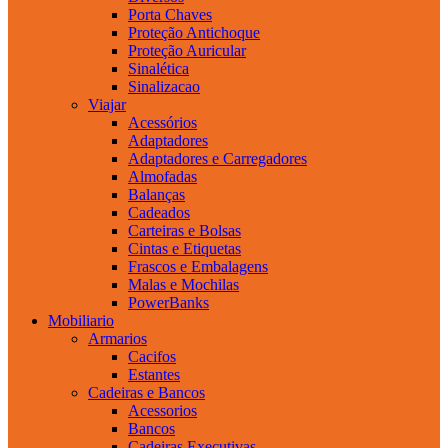
Porta Chaves
Proteção Antichoque
Proteção Auricular
Sinalética
Sinalizacao
Viajar
Acessórios
Adaptadores
Adaptadores e Carregadores
Almofadas
Balanças
Cadeados
Carteiras e Bolsas
Cintas e Etiquetas
Frascos e Embalagens
Malas e Mochilas
PowerBanks
Mobiliario
Armarios
Cacifos
Estantes
Cadeiras e Bancos
Acessorios
Bancos
Cadeiras Executivas