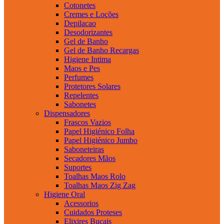
Cotonetes
Cremes e Loções
Depilacao
Desodorizantes
Gel de Banho
Gel de Banho Recargas
Higiene Intima
Maos e Pes
Perfumes
Protetores Solares
Repelentes
Sabonetes
Dispensadores
Frascos Vazios
Papel Higiénico Folha
Papel Higiénico Jumbo
Saboneteiras
Secadores Mãos
Suportes
Toalhas Maos Rolo
Toalhas Maos Zig Zag
Higiene Oral
Acessorios
Cuidados Proteses
Elixires Bucais