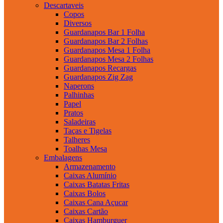
Descartaveis
Copos
Diversos
Guardanapos Bar 1 Folha
Guardanapos Bar 2 Folhas
Guardanapos Mesa 1 Folha
Guardanapos Mesa 2 Folhas
Guardanapos Recargas
Guardanapos Zig Zag
Naperons
Palhinhas
Papel
Pratos
Saladeiras
Taças e Tigelas
Talheres
Toalhas Mesa
Embalagens
Armazenamento
Caixas Alumínio
Caixas Batatas Fritas
Caixas Bolos
Caixas Cana Açucar
Caixas Cartão
Caixas Hamburguer