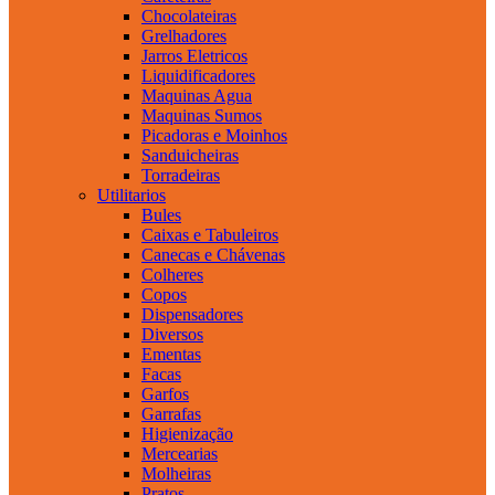
Chocolateiras
Grelhadores
Jarros Eletricos
Liquidificadores
Maquinas Agua
Maquinas Sumos
Picadoras e Moinhos
Sanduicheiras
Torradeiras
Utilitarios
Bules
Caixas e Tabuleiros
Canecas e Chávenas
Colheres
Copos
Dispensadores
Diversos
Ementas
Facas
Garfos
Garrafas
Higienização
Mercearias
Molheiras
Pratos