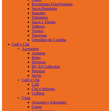
Recipientes Frios/Quentes
Sacos Pasteleiro
Suportes
Tabuleiros
Taças e Tigelas
Talheres
Termos
Travessas
Utensílios de Cozinha
Café e Chá
Acessorios
Arrumar
Bules
Diversos
Illy Art Collection
Preparar
Servir
Café e Chá
Café
Chá e Infusões
Coffrets
Copa
Açucares e Adoçantes
Copos