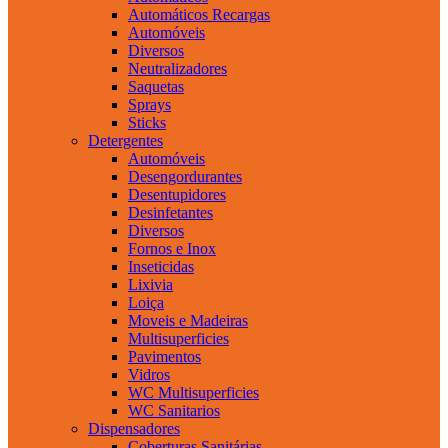
Automáticos Recargas
Automóveis
Diversos
Neutralizadores
Saquetas
Sprays
Sticks
Detergentes
Automóveis
Desengordurantes
Desentupidores
Desinfetantes
Diversos
Fornos e Inox
Inseticidas
Lixivia
Loiça
Moveis e Madeiras
Multisuperficies
Pavimentos
Vidros
WC Multisuperficies
WC Sanitarios
Dispensadores
Coberturas Sanitárias