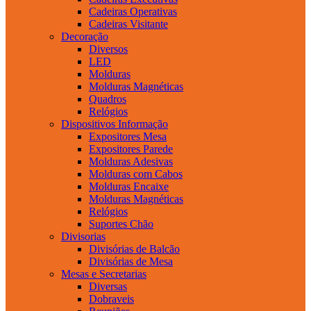
Cadeiras Operativas
Cadeiras Visitante
Decoração
Diversos
LED
Molduras
Molduras Magnéticas
Quadros
Relógios
Dispositivos Informação
Expositores Mesa
Expositores Parede
Molduras Adesivas
Molduras com Cabos
Molduras Encaixe
Molduras Magnéticas
Relógios
Suportes Chão
Divisorias
Divisórias de Balcão
Divisórias de Mesa
Mesas e Secretarias
Diversas
Dobraveis