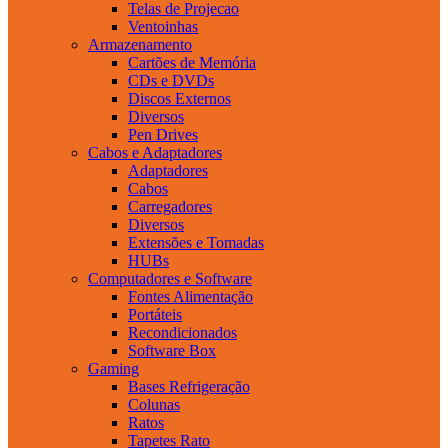
Telas de Projecao
Ventoinhas
Armazenamento
Cartões de Memória
CDs e DVDs
Discos Externos
Diversos
Pen Drives
Cabos e Adaptadores
Adaptadores
Cabos
Carregadores
Diversos
Extensões e Tomadas
HUBs
Computadores e Software
Fontes Alimentação
Portáteis
Recondicionados
Software Box
Gaming
Bases Refrigeração
Colunas
Ratos
Tapetes Rato