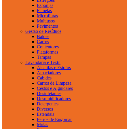
Esfregões
Esponjas
Flanelas
Microfibras
Multiusos
Pavimentos
Gestão de Resíduos
Baldes
Carros
Contentores
Plataformas
Tampas
Lavandaria e Textil
Alcatifas e Estofos
Amaciadores
Cabides
Carros de Limpeza
Cestos e Alguidares
Desinfetantes
Desumidificadores
Detergentes
Diversos
Estendais
Ferros de Engomar
Molas