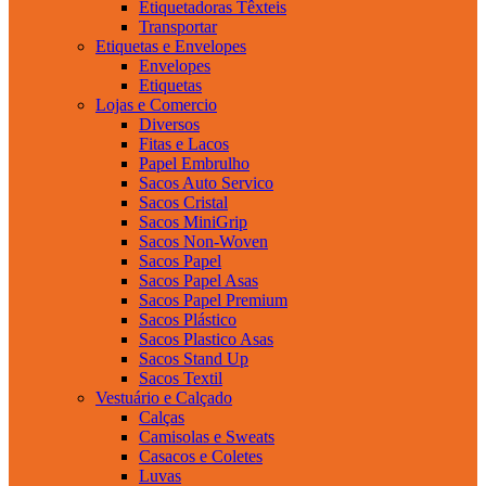
Etiquetadoras Têxteis
Transportar
Etiquetas e Envelopes
Envelopes
Etiquetas
Lojas e Comercio
Diversos
Fitas e Lacos
Papel Embrulho
Sacos Auto Servico
Sacos Cristal
Sacos MiniGrip
Sacos Non-Woven
Sacos Papel
Sacos Papel Asas
Sacos Papel Premium
Sacos Plástico
Sacos Plastico Asas
Sacos Stand Up
Sacos Textil
Vestuário e Calçado
Calças
Camisolas e Sweats
Casacos e Coletes
Luvas