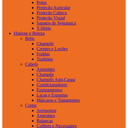
Polos
Proteção Auricular
Proteção Cabeça
Proteção Visual
Sapatos de Segurança
T-Shirts
Higiene e Beleza
Bebe
Champôs
Cremes e Loções
Fraldas
Toalhitas
Cabelo
Amenities
Champôs
Champôs Anti-Caspa
Condicionadores
Equipamentos
Lacas e Espumas
Máscaras e Tratamentos
Corpo
Acessorios
Amenities
Balanças
Coffrets e Necessaires