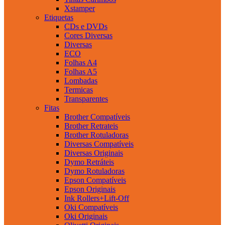
Xstamper
Etiquetas
CDs e DVDs
Cores Diversas
Diversas
ECO
Folhas A4
Folhas A5
Lombadas
Termicas
Transparentes
Fitas
Brother Compatíveis
Brother Retrateis
Brother Rotuladoras
Diversas Compatíveis
Diversas Originais
Dymo Retráteis
Dymo Rotuladoras
Epson Compatíveis
Epson Originais
Ink Rollers+Lift-Off
Oki Compatíveis
Oki Originais