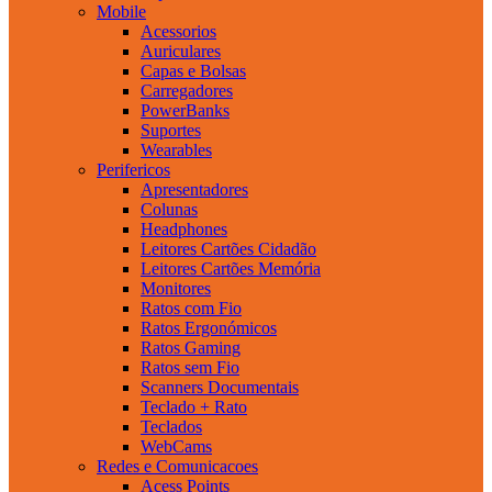
Mobile
Acessorios
Auriculares
Capas e Bolsas
Carregadores
PowerBanks
Suportes
Wearables
Perifericos
Apresentadores
Colunas
Headphones
Leitores Cartões Cidadão
Leitores Cartões Memória
Monitores
Ratos com Fio
Ratos Ergonómicos
Ratos Gaming
Ratos sem Fio
Scanners Documentais
Teclado + Rato
Teclados
WebCams
Redes e Comunicacoes
Acess Points