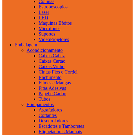
Colunas
Estroboscopios
Laser
LED
Máquinas Efeitos
Microfones
Suportes
VideoProjetores
Embalagem
Acondicionamento
Caixas Cabaz
Caixas Cartao
Caixas Vinho
Cintas Fios e Cordel
Enchimento
Filmes e Mangas
Fitas Adesivas
Papel e Cartao
Tubos
Equipamentos
Agrafadores
Cortantes
Desenroladores
Escadotes e Tamboretes
Etiquetadoras Manuais