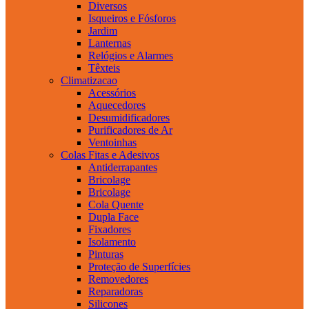
Diversos
Isqueiros e Fósforos
Jardim
Lanternas
Relógios e Alarmes
Têxteis
Climatizacao
Acessórios
Aquecedores
Desumidificadores
Purificadores de Ar
Ventoinhas
Colas Fitas e Adesivos
Antiderrapantes
Bricolage
Bricolage
Cola Quente
Dupla Face
Fixadores
Isolamento
Pinturas
Proteção de Superfícies
Removedores
Reparadoras
Silicones