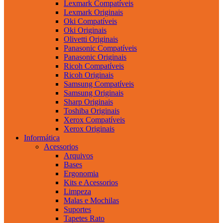
Lexmark Compatíveis
Lexmark Originais
Oki Compatíveis
Oki Originais
Olivetti Originais
Panasonic Compatíveis
Panasonic Originais
Ricoh Compatíveis
Ricoh Originais
Samsung Compatíveis
Samsung Originais
Sharp Originais
Toshiba Originais
Xerox Compatíveis
Xerox Originais
Informática
Acessorios
Arquivos
Bases
Ergonomia
Kits e Acessorios
Limpeza
Malas e Mochilas
Suportes
Tapetes Rato