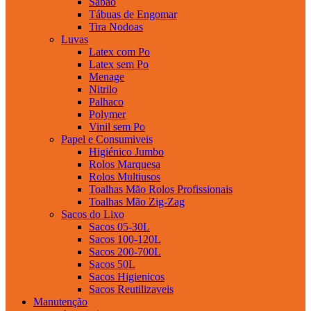
Sabao
Tábuas de Engomar
Tira Nodoas
Luvas
Latex com Po
Latex sem Po
Menage
Nitrilo
Palhaco
Polymer
Vinil sem Po
Papel e Consumiveis
Higiénico Jumbo
Rolos Marquesa
Rolos Multiusos
Toalhas Mão Rolos Profissionais
Toalhas Mão Zig-Zag
Sacos do Lixo
Sacos 05-30L
Sacos 100-120L
Sacos 200-700L
Sacos 50L
Sacos Higienicos
Sacos Reutilizaveis
Manutenção