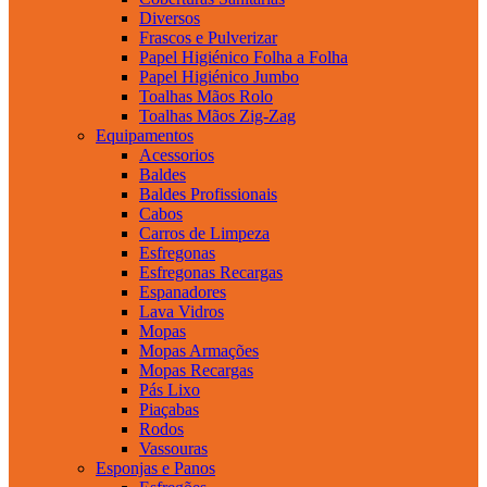
Diversos
Frascos e Pulverizar
Papel Higiénico Folha a Folha
Papel Higiénico Jumbo
Toalhas Mãos Rolo
Toalhas Mãos Zig-Zag
Equipamentos
Acessorios
Baldes
Baldes Profissionais
Cabos
Carros de Limpeza
Esfregonas
Esfregonas Recargas
Espanadores
Lava Vidros
Mopas
Mopas Armações
Mopas Recargas
Pás Lixo
Piaçabas
Rodos
Vassouras
Esponjas e Panos