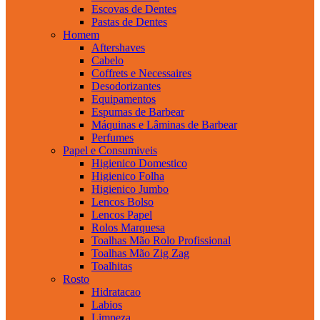
Escovas de Dentes
Pastas de Dentes
Homem
Aftershaves
Cabelo
Coffrets e Necessaires
Desodorizantes
Equipamentos
Espumas de Barbear
Máquinas e Lâminas de Barbear
Perfumes
Papel e Consumiveis
Higienico Domestico
Higienico Folha
Higienico Jumbo
Lencos Bolso
Lencos Papel
Rolos Marquesa
Toalhas Mão Rolo Profissional
Toalhas Mão Zig Zag
Toalhitas
Rosto
Hidratacao
Labios
Limpeza