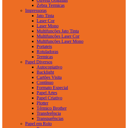
Olivetti Originais
Zebra Termicas
Impressoras
Jato Tinta
Laser Cor
Laser Mono
Multifunções Jato Tinta
Multifunções Laser Cor
Multifunções Laser Mono
Portateis
Rotuladoras
Termicas
Papel Diversos
Autocopiativo
Backlight
Cartões Visita
Contínuo
Formato Especial
Papel Artes
Papel Criativo
Plotter
Térmico Brother
Transferência
Transparências
Papel em Rolo