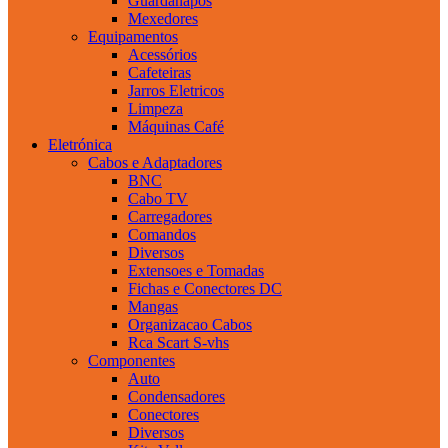
Guardanapos
Mexedores
Equipamentos
Acessórios
Cafeteiras
Jarros Eletricos
Limpeza
Máquinas Café
Eletrónica
Cabos e Adaptadores
BNC
Cabo TV
Carregadores
Comandos
Diversos
Extensoes e Tomadas
Fichas e Conectores DC
Mangas
Organizacao Cabos
Rca Scart S-vhs
Componentes
Auto
Condensadores
Conectores
Diversos