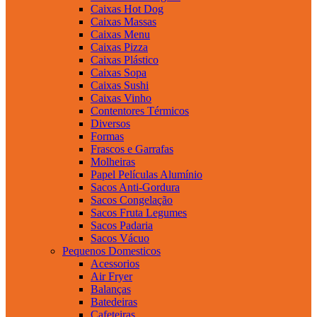
Caixas Hot Dog
Caixas Massas
Caixas Menu
Caixas Pizza
Caixas Plástico
Caixas Sopa
Caixas Sushi
Caixas Vinho
Contentores Térmicos
Diversos
Formas
Frascos e Garrafas
Molheiras
Papel Películas Alumínio
Sacos Anti-Gordura
Sacos Congelação
Sacos Fruta Legumes
Sacos Padaria
Sacos Vácuo
Pequenos Domesticos
Acessorios
Air Fryer
Balanças
Batedeiras
Cafeteiras