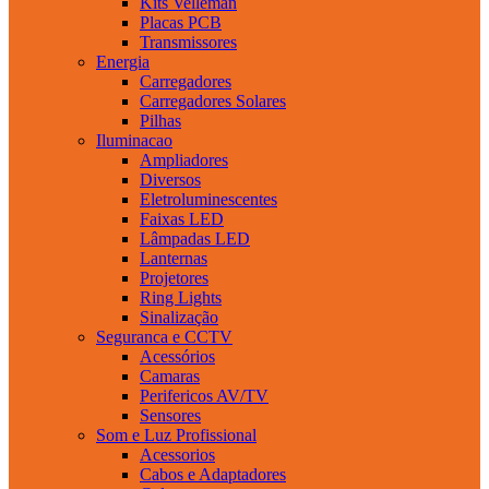
Kits Velleman
Placas PCB
Transmissores
Energia
Carregadores
Carregadores Solares
Pilhas
Iluminacao
Ampliadores
Diversos
Eletroluminescentes
Faixas LED
Lâmpadas LED
Lanternas
Projetores
Ring Lights
Sinalização
Seguranca e CCTV
Acessórios
Camaras
Perifericos AV/TV
Sensores
Som e Luz Profissional
Acessorios
Cabos e Adaptadores