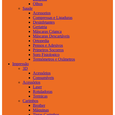
Olhos
Saude
Acessorios
Compressas e Ligaduras
Desinfetantes
Geriatria
Máscaras Criança
Máscaras Descartáveis
Ortopedia
Pensos e Adesivos
Primeiros Socorros
Soro Fisiologico
Termómetros e Oxímetros
Impressão
3D
Acessórios
Consumíveis
Acessórios
Laser
Rotuladoras
Termicas
Carimbos
Brother
Máquinas
Tintas Carimbos