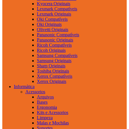
Kyocera Originais
Lexmark Compatíveis
Lexmark Originais
Oki Compatíveis
Oki Originais
Olivetti Originais
Panasonic Compatíveis
Panasonic Originais
Ricoh Compatíveis
Ricoh Originais
Samsung Compatíveis
Samsung Originais
Sharp Originais
Toshiba Originais
Xerox Compatíveis
Xerox Originais
Informática
Acessorios
Arquivos
Bases
Ergonomia
Kits e Acessorios
Limpeza
Malas e Mochilas
Suportes