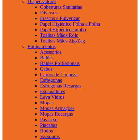
Dispensadores
Coberturas Sanitárias
Diversos
Frascos e Pulverizar
Papel Higiénico Folha a Folha
Papel Higiénico Jumbo
Toalhas Mãos Rolo
Toalhas Mãos Zig-Zag
Equipamentos
Acessorios
Baldes
Baldes Profissionais
Cabos
Carros de Limpeza
Esfregonas
Esfregonas Recargas
Espanadores
Lava Vidros
Mopas
Mopas Armações
Mopas Recargas
Pás Lixo
Piaçabas
Rodos
Vassouras