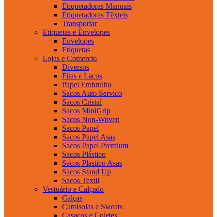
Etiquetadoras Manuais
Etiquetadoras Têxteis
Transportar
Etiquetas e Envelopes
Envelopes
Etiquetas
Lojas e Comercio
Diversos
Fitas e Lacos
Papel Embrulho
Sacos Auto Servico
Sacos Cristal
Sacos MiniGrip
Sacos Non-Woven
Sacos Papel
Sacos Papel Asas
Sacos Papel Premium
Sacos Plástico
Sacos Plastico Asas
Sacos Stand Up
Sacos Textil
Vestuário e Calçado
Calças
Camisolas e Sweats
Casacos e Coletes