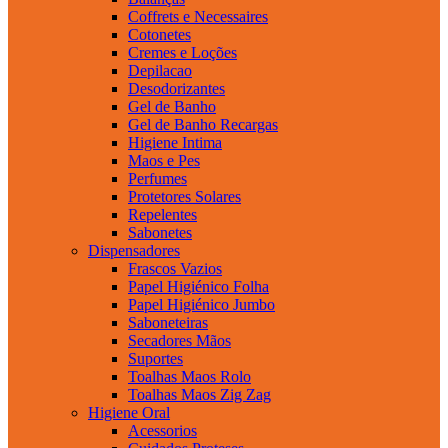
Coffrets e Necessaires
Cotonetes
Cremes e Loções
Depilacao
Desodorizantes
Gel de Banho
Gel de Banho Recargas
Higiene Intima
Maos e Pes
Perfumes
Protetores Solares
Repelentes
Sabonetes
Dispensadores
Frascos Vazios
Papel Higiénico Folha
Papel Higiénico Jumbo
Saboneteiras
Secadores Mãos
Suportes
Toalhas Maos Rolo
Toalhas Maos Zig Zag
Higiene Oral
Acessorios