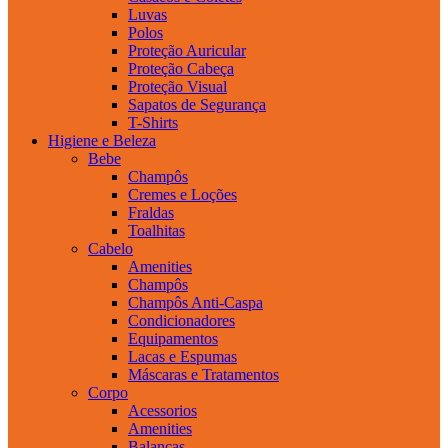
Luvas
Polos
Proteção Auricular
Proteção Cabeça
Proteção Visual
Sapatos de Segurança
T-Shirts
Higiene e Beleza
Bebe
Champôs
Cremes e Loções
Fraldas
Toalhitas
Cabelo
Amenities
Champôs
Champôs Anti-Caspa
Condicionadores
Equipamentos
Lacas e Espumas
Máscaras e Tratamentos
Corpo
Acessorios
Amenities
Balanças