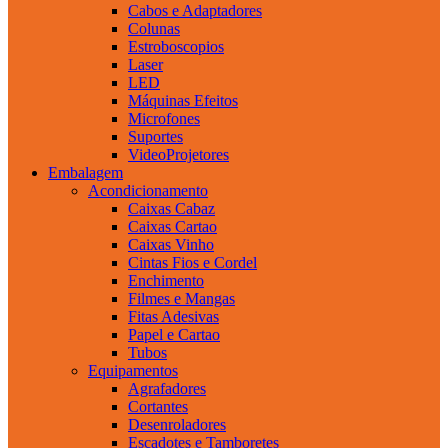
Cabos e Adaptadores
Colunas
Estroboscopios
Laser
LED
Máquinas Efeitos
Microfones
Suportes
VideoProjetores
Embalagem
Acondicionamento
Caixas Cabaz
Caixas Cartao
Caixas Vinho
Cintas Fios e Cordel
Enchimento
Filmes e Mangas
Fitas Adesivas
Papel e Cartao
Tubos
Equipamentos
Agrafadores
Cortantes
Desenroladores
Escadotes e Tamboretes