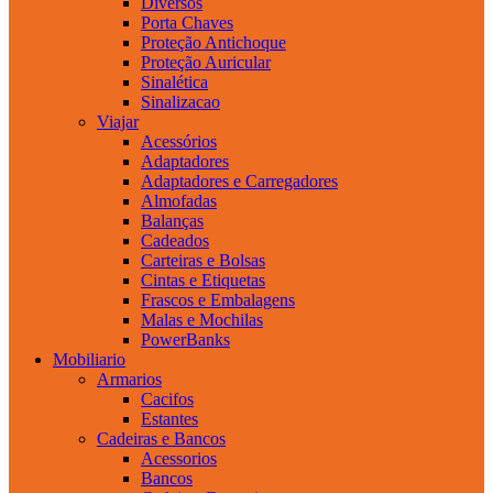
Diversos
Porta Chaves
Proteção Antichoque
Proteção Auricular
Sinalética
Sinalizacao
Viajar
Acessórios
Adaptadores
Adaptadores e Carregadores
Almofadas
Balanças
Cadeados
Carteiras e Bolsas
Cintas e Etiquetas
Frascos e Embalagens
Malas e Mochilas
PowerBanks
Mobiliario
Armarios
Cacifos
Estantes
Cadeiras e Bancos
Acessorios
Bancos