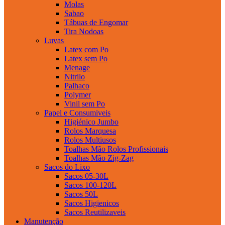
Molas
Sabao
Tábuas de Engomar
Tira Nodoas
Luvas
Latex com Po
Latex sem Po
Menage
Nitrilo
Palhaco
Polymer
Vinil sem Po
Papel e Consumiveis
Higiénico Jumbo
Rolos Marquesa
Rolos Multiusos
Toalhas Mão Rolos Profissionais
Toalhas Mão Zig-Zag
Sacos do Lixo
Sacos 05-30L
Sacos 100-120L
Sacos 50L
Sacos Higienicos
Sacos Reutilizaveis
Manutenção