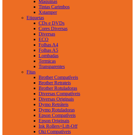
Máquinas
Tintas Carimbos
Xstamper
Etiquetas
CDs e DVDs
Cores Diversas
Diversas
ECO
Folhas A4
Folhas A5
Lombadas
Termicas
Transparentes
Fitas
Brother Compatíveis
Brother Retrateis
Brother Rotuladoras
Diversas Compatíveis
Diversas Originais
Dymo Retráteis
Dymo Rotuladoras
Epson Compatíveis
Epson Originais
Ink Rollers+Lift-Off
Oki Compatíveis