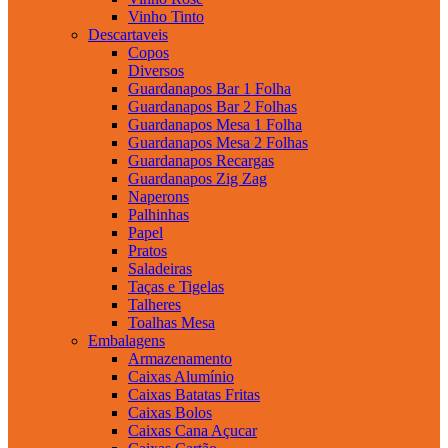
Vinho Tinto
Descartaveis
Copos
Diversos
Guardanapos Bar 1 Folha
Guardanapos Bar 2 Folhas
Guardanapos Mesa 1 Folha
Guardanapos Mesa 2 Folhas
Guardanapos Recargas
Guardanapos Zig Zag
Naperons
Palhinhas
Papel
Pratos
Saladeiras
Taças e Tigelas
Talheres
Toalhas Mesa
Embalagens
Armazenamento
Caixas Alumínio
Caixas Batatas Fritas
Caixas Bolos
Caixas Cana Açucar