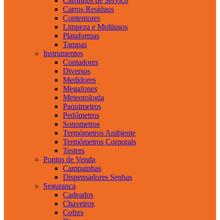
Carrinhos de Serviço
Carros Resíduos
Contentores
Limpeza e Multiusos
Plataformas
Tampas
Instrumentos
Contadores
Diversos
Medidores
Megafones
Meteorologia
Paquimetros
Pedómetros
Sonometros
Termómetros Ambiente
Termómetros Corporais
Testers
Pontos de Venda
Campainhas
Dispensadores Senhas
Seguranca
Cadeados
Chaveiros
Cofres