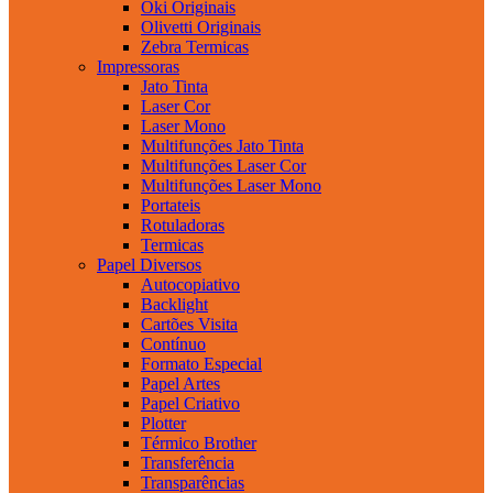
Oki Originais
Olivetti Originais
Zebra Termicas
Impressoras
Jato Tinta
Laser Cor
Laser Mono
Multifunções Jato Tinta
Multifunções Laser Cor
Multifunções Laser Mono
Portateis
Rotuladoras
Termicas
Papel Diversos
Autocopiativo
Backlight
Cartões Visita
Contínuo
Formato Especial
Papel Artes
Papel Criativo
Plotter
Térmico Brother
Transferência
Transparências