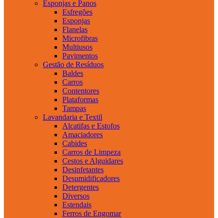
Esponjas e Panos
Esfregões
Esponjas
Flanelas
Microfibras
Multiusos
Pavimentos
Gestão de Resíduos
Baldes
Carros
Contentores
Plataformas
Tampas
Lavandaria e Textil
Alcatifas e Estofos
Amaciadores
Cabides
Carros de Limpeza
Cestos e Alguidares
Desinfetantes
Desumidificadores
Detergentes
Diversos
Estendais
Ferros de Engomar