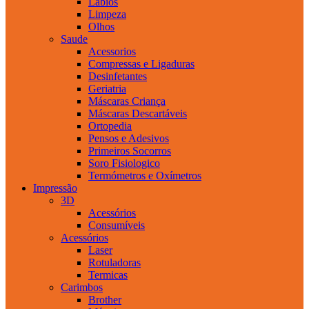
Labios
Limpeza
Olhos
Saude
Acessorios
Compressas e Ligaduras
Desinfetantes
Geriatria
Máscaras Criança
Máscaras Descartáveis
Ortopedia
Pensos e Adesivos
Primeiros Socorros
Soro Fisiologico
Termómetros e Oxímetros
Impressão
3D
Acessórios
Consumíveis
Acessórios
Laser
Rotuladoras
Termicas
Carimbos
Brother