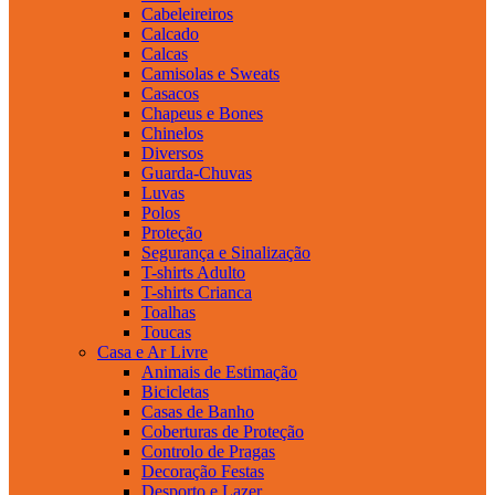
Cabeleireiros
Calcado
Calcas
Camisolas e Sweats
Casacos
Chapeus e Bones
Chinelos
Diversos
Guarda-Chuvas
Luvas
Polos
Proteção
Segurança e Sinalização
T-shirts Adulto
T-shirts Crianca
Toalhas
Toucas
Casa e Ar Livre
Animais de Estimação
Bicicletas
Casas de Banho
Coberturas de Proteção
Controlo de Pragas
Decoração Festas
Desporto e Lazer