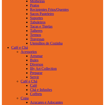
Molheiras
Pratos
Recipientes Frios/Quentes
Sacos Pasteleiro
Suportes
Tabuleiros
Taças e Tigelas
Talheres
Termos
Travessas
Utensílios de Cozinha
Café e Chá
Acessorios
Arrumar
Bules
Diversos
Illy Art Collection
Preparar
Servir
Café e Chá
Café
Chá e Infusões
Coffrets
Copa
Açucares e Adoçantes