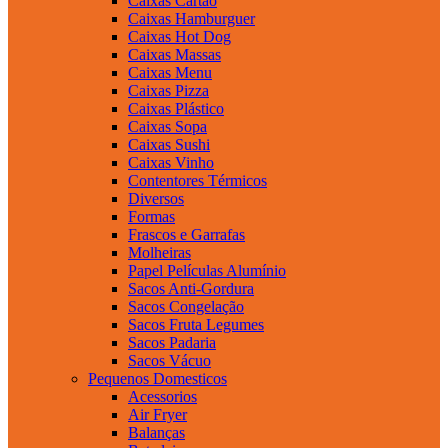
Caixas Cartão
Caixas Hamburguer
Caixas Hot Dog
Caixas Massas
Caixas Menu
Caixas Pizza
Caixas Plástico
Caixas Sopa
Caixas Sushi
Caixas Vinho
Contentores Térmicos
Diversos
Formas
Frascos e Garrafas
Molheiras
Papel Películas Alumínio
Sacos Anti-Gordura
Sacos Congelação
Sacos Fruta Legumes
Sacos Padaria
Sacos Vácuo
Pequenos Domesticos
Acessorios
Air Fryer
Balanças