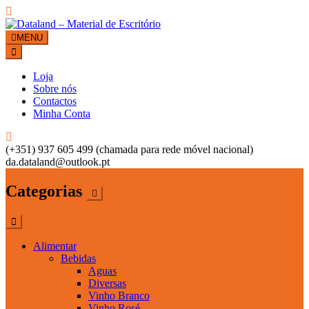
Skip
to
MENU
Dataland – Material de Escritório
Material de Escritório
content
Loja
Sobre nós
Contactos
Minha Conta
(+351) 937 605 499 (chamada para rede móvel nacional)
da.dataland@outlook.pt
Categorias
Alimentar
Bebidas
Aguas
Diversas
Vinho Branco
Vinho Rosé