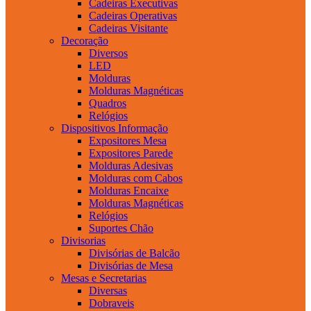
Cadeiras Executivas
Cadeiras Operativas
Cadeiras Visitante
Decoração
Diversos
LED
Molduras
Molduras Magnéticas
Quadros
Relógios
Dispositivos Informação
Expositores Mesa
Expositores Parede
Molduras Adesivas
Molduras com Cabos
Molduras Encaixe
Molduras Magnéticas
Relógios
Suportes Chão
Divisorias
Divisórias de Balcão
Divisórias de Mesa
Mesas e Secretarias
Diversas
Dobraveis