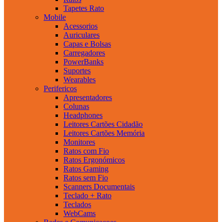
Tapetes Rato
Mobile
Acessorios
Auriculares
Capas e Bolsas
Carregadores
PowerBanks
Suportes
Wearables
Perifericos
Apresentadores
Colunas
Headphones
Leitores Cartões Cidadão
Leitores Cartões Memória
Monitores
Ratos com Fio
Ratos Ergonómicos
Ratos Gaming
Ratos sem Fio
Scanners Documentais
Teclado + Rato
Teclados
WebCams