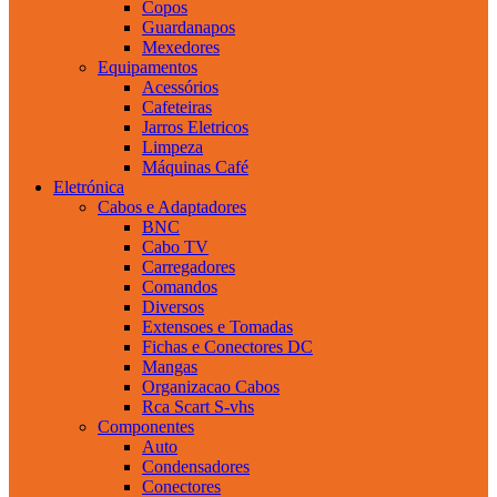
Copos
Guardanapos
Mexedores
Equipamentos
Acessórios
Cafeteiras
Jarros Eletricos
Limpeza
Máquinas Café
Eletrónica
Cabos e Adaptadores
BNC
Cabo TV
Carregadores
Comandos
Diversos
Extensoes e Tomadas
Fichas e Conectores DC
Mangas
Organizacao Cabos
Rca Scart S-vhs
Componentes
Auto
Condensadores
Conectores