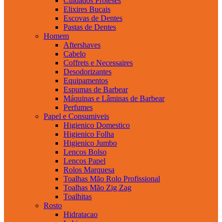
Cuidados Proteses
Elixires Bucais
Escovas de Dentes
Pastas de Dentes
Homem
Aftershaves
Cabelo
Coffrets e Necessaires
Desodorizantes
Equipamentos
Espumas de Barbear
Máquinas e Lâminas de Barbear
Perfumes
Papel e Consumiveis
Higienico Domestico
Higienico Folha
Higienico Jumbo
Lencos Bolso
Lencos Papel
Rolos Marquesa
Toalhas Mão Rolo Profissional
Toalhas Mão Zig Zag
Toalhitas
Rosto
Hidratacao