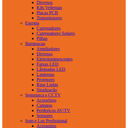
Diversos
Kits Velleman
Placas PCB
Transmissores
Energia
Carregadores
Carregadores Solares
Pilhas
Iluminacao
Ampliadores
Diversos
Eletroluminescentes
Faixas LED
Lâmpadas LED
Lanternas
Projetores
Ring Lights
Sinalização
Seguranca e CCTV
Acessórios
Camaras
Perifericos AV/TV
Sensores
Som e Luz Profissional
Acessorios