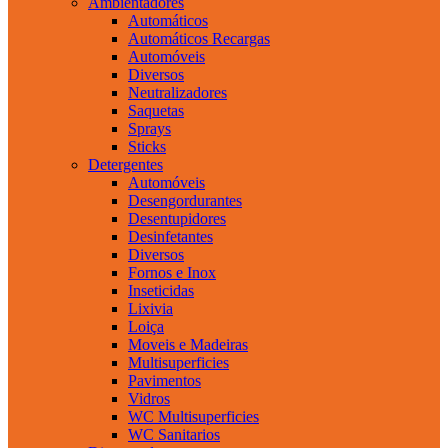
Ambientadores
Automáticos
Automáticos Recargas
Automóveis
Diversos
Neutralizadores
Saquetas
Sprays
Sticks
Detergentes
Automóveis
Desengordurantes
Desentupidores
Desinfetantes
Diversos
Fornos e Inox
Inseticidas
Lixivia
Loiça
Moveis e Madeiras
Multisuperficies
Pavimentos
Vidros
WC Multisuperficies
WC Sanitarios