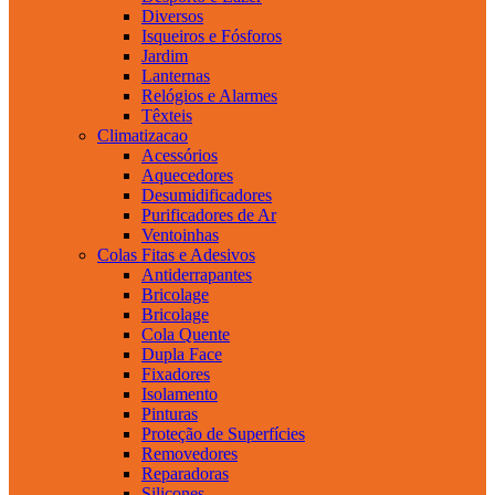
Diversos
Isqueiros e Fósforos
Jardim
Lanternas
Relógios e Alarmes
Têxteis
Climatizacao
Acessórios
Aquecedores
Desumidificadores
Purificadores de Ar
Ventoinhas
Colas Fitas e Adesivos
Antiderrapantes
Bricolage
Bricolage
Cola Quente
Dupla Face
Fixadores
Isolamento
Pinturas
Proteção de Superfícies
Removedores
Reparadoras
Silicones