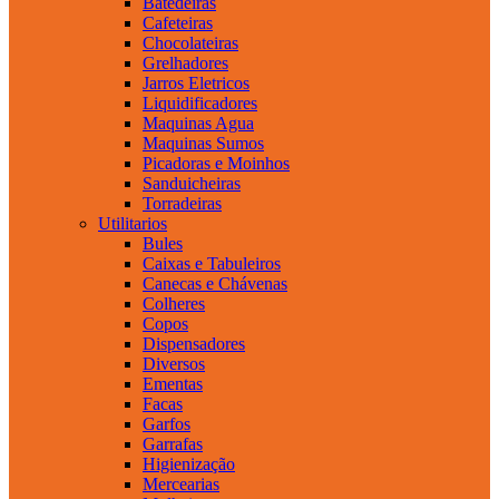
Batedeiras
Cafeteiras
Chocolateiras
Grelhadores
Jarros Eletricos
Liquidificadores
Maquinas Agua
Maquinas Sumos
Picadoras e Moinhos
Sanduicheiras
Torradeiras
Utilitarios
Bules
Caixas e Tabuleiros
Canecas e Chávenas
Colheres
Copos
Dispensadores
Diversos
Ementas
Facas
Garfos
Garrafas
Higienização
Mercearias