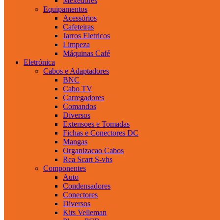
Mexedores
Equipamentos
Acessórios
Cafeteiras
Jarros Eletricos
Limpeza
Máquinas Café
Eletrónica
Cabos e Adaptadores
BNC
Cabo TV
Carregadores
Comandos
Diversos
Extensoes e Tomadas
Fichas e Conectores DC
Mangas
Organizacao Cabos
Rca Scart S-vhs
Componentes
Auto
Condensadores
Conectores
Diversos
Kits Velleman