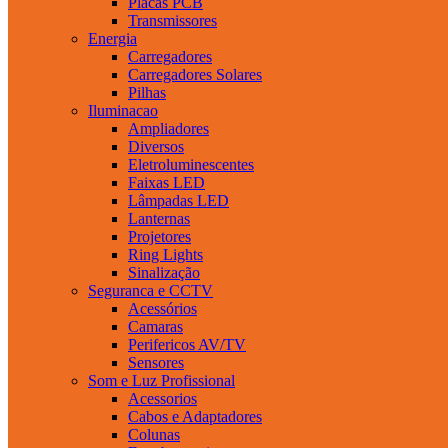
Placas PCB
Transmissores
Energia
Carregadores
Carregadores Solares
Pilhas
Iluminacao
Ampliadores
Diversos
Eletroluminescentes
Faixas LED
Lâmpadas LED
Lanternas
Projetores
Ring Lights
Sinalização
Seguranca e CCTV
Acessórios
Camaras
Perifericos AV/TV
Sensores
Som e Luz Profissional
Acessorios
Cabos e Adaptadores
Colunas