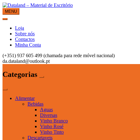
Skip
to
MENU
Dataland – Material de Escritório
Material de Escritório
content
Loja
Sobre nós
Contactos
Minha Conta
(+351) 937 605 499 (chamada para rede móvel nacional)
da.dataland@outlook.pt
Categorias
Alimentar
Bebidas
Aguas
Diversas
Vinho Branco
Vinho Rosé
Vinho Tinto
Descartaveis