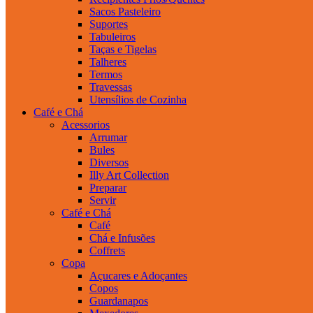
Sacos Pasteleiro
Suportes
Tabuleiros
Taças e Tigelas
Talheres
Termos
Travessas
Utensílios de Cozinha
Café e Chá
Acessorios
Arrumar
Bules
Diversos
Illy Art Collection
Preparar
Servir
Café e Chá
Café
Chá e Infusões
Coffrets
Copa
Açucares e Adoçantes
Copos
Guardanapos