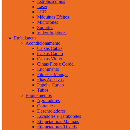
Estroboscopios
Laser
LED
Máquinas Efeitos
Microfones
Suportes
VideoProjetores
Embalagem
Acondicionamento
Caixas Cabaz
Caixas Cartao
Caixas Vinho
Cintas Fios e Cordel
Enchimento
Filmes e Mangas
Fitas Adesivas
Papel e Cartao
Tubos
Equipamentos
Agrafadores
Cortantes
Desenroladores
Escadotes e Tamboretes
Etiquetadoras Manuais
Etiquetadoras Têxteis