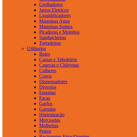
Grelhadores
Jarros Eletricos
Liquidificadores
Maquinas Agua
Maquinas Sumos
Picadoras e Moinhos
Sanduicheiras
Torradeiras
Utilitarios
Bules
Caixas e Tabuleiros
Canecas e Chávenas
Colheres
Copos
Dispensadores
Diversos
Ementas
Facas
Garfos
Garrafas
Higienização
Mercearias
Molheiras
Pratos
Recipientes Frios/Quentes