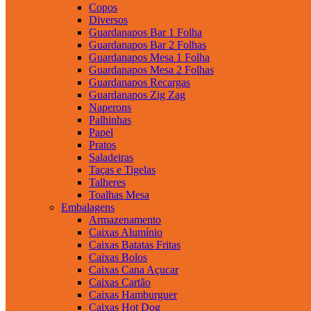
Copos
Diversos
Guardanapos Bar 1 Folha
Guardanapos Bar 2 Folhas
Guardanapos Mesa 1 Folha
Guardanapos Mesa 2 Folhas
Guardanapos Recargas
Guardanapos Zig Zag
Naperons
Palhinhas
Papel
Pratos
Saladeiras
Taças e Tigelas
Talheres
Toalhas Mesa
Embalagens
Armazenamento
Caixas Alumínio
Caixas Batatas Fritas
Caixas Bolos
Caixas Cana Açucar
Caixas Cartão
Caixas Hamburguer
Caixas Hot Dog