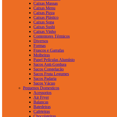
Caixas Massas
Caixas Menu
Caixas Pizza
Caixas Plástico
Caixas Sopa
Caixas Sushi
Caixas Vinho
Contentores Térmicos
Diversos
Formas
Frascos e Garrafas
Molheiras
Papel Películas Alumínio
Sacos Anti-Gordura
Sacos Congelação
Sacos Fruta Legumes
Sacos Padaria
Sacos Vácuo
Pequenos Domesticos
Acessorios
Air Fryer
Balanças
Batedeiras
Cafeteiras
Chocolateiras