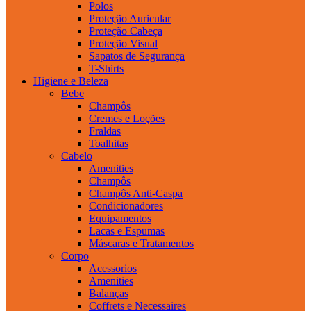
Polos
Proteção Auricular
Proteção Cabeça
Proteção Visual
Sapatos de Segurança
T-Shirts
Higiene e Beleza
Bebe
Champôs
Cremes e Loções
Fraldas
Toalhitas
Cabelo
Amenities
Champôs
Champôs Anti-Caspa
Condicionadores
Equipamentos
Lacas e Espumas
Máscaras e Tratamentos
Corpo
Acessorios
Amenities
Balanças
Coffrets e Necessaires