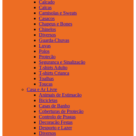
Calcado
Calcas
Camisolas e Sweats
Casacos
Chapeus e Bones
Chinelos
Diversos
Guarda-Chuvas
Luvas
Polos
Proteção
Segurança e Sinalização
T-shirts Adulto
T-shirts Crianca
Toalhas
Toucas
Casa e Ar Livre
Animais de Estimação
Bicicletas
Casas de Banho
Coberturas de Proteção
Controlo de Pragas
Decoração Festas
Desporto e Lazer
Diversos