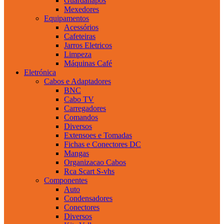
Guardanapos
Mexedores
Equipamentos
Acessórios
Cafeteiras
Jarros Eletricos
Limpeza
Máquinas Café
Eletrónica
Cabos e Adaptadores
BNC
Cabo TV
Carregadores
Comandos
Diversos
Extensoes e Tomadas
Fichas e Conectores DC
Mangas
Organizacao Cabos
Rca Scart S-vhs
Componentes
Auto
Condensadores
Conectores
Diversos