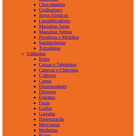
Chocolateiras
Grelhadores
Jarros Eletricos
Liquidificadores
Maquinas Agua
Maquinas Sumos
Picadoras e Moinhos
Sanduicheiras
Torradeiras
Utilitarios
Bules
Caixas e Tabuleiros
Canecas e Chávenas
Colheres
Copos
Dispensadores
Diversos
Ementas
Facas
Garfos
Garrafas
Higienização
Mercearias
Molheiras
Pratos