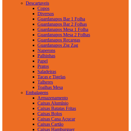
Descartaveis
Copos
Diversos
Guardanapos Bar 1 Folha
Guardanapos Bar 2 Folhas
Guardanapos Mesa 1 Folha
Guardanapos Mesa 2 Folhas
Guardanapos Recargas
Guardanapos Zig Zag
Naperons
Palhinhas
Papel
Pratos
Saladeiras
Taças e Tigelas
Talheres
Toalhas Mesa
Embalagens
Armazenamento
Caixas Alumínio
Caixas Batatas Fritas
Caixas Bolos
Caixas Cana Açucar
Caixas Cartão
Caixas Hamburguer