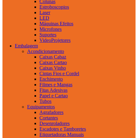
Colunas
Estroboscopios
Laser
LED
Máquinas Efeitos
Microfones
Suportes
VideoProjetores
Embalagem
Acondicionamento
Caixas Cabaz
Caixas Cartao
Caixas Vinho
Cintas Fios e Cordel
Enchimento
Filmes e Mangas
Fitas Adesivas
Papel e Cartao
Tubos
Equipamentos
Agrafadores
Cortantes
Desenroladores
Escadotes e Tamboretes
Etiquetadoras Manuais