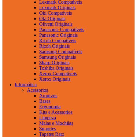
Lexmark Compatíveis
Lexmark Originais
Oki Compatíveis
Oki Originais
Olivetti Originais
Panasonic Compatíveis
Panasonic Originais
Ricoh Compatíveis
Ricoh Originais
Samsung Compatíveis
Samsung Originais
Sharp Originais
Toshiba Originais
Xerox Compatíveis
Xerox Originais
Informática
Acessorios
Arquivos
Bases
Ergonomia
Kits e Acessorios
Limpeza
Malas e Mochilas
Suportes
Tapetes Rato