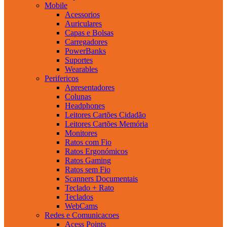
Mobile
Acessorios
Auriculares
Capas e Bolsas
Carregadores
PowerBanks
Suportes
Wearables
Perifericos
Apresentadores
Colunas
Headphones
Leitores Cartões Cidadão
Leitores Cartões Memória
Monitores
Ratos com Fio
Ratos Ergonómicos
Ratos Gaming
Ratos sem Fio
Scanners Documentais
Teclado + Rato
Teclados
WebCams
Redes e Comunicacoes
Acess Points