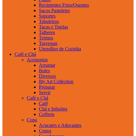
Recipientes Frios/Quentes
Sacos Pasteleiro
Suportes
Tabuleiros
Taças e Tigelas
Talheres
Termos
Travessas
Utensílios de Cozinha
Café e Chá
Acessorios
Arrumar
Bules
Diversos
Illy Art Collection
Preparar
Servir
Café e Chá
Café
Chá e Infusões
Coffrets
Copa
Açucares e Adoçantes
Copos