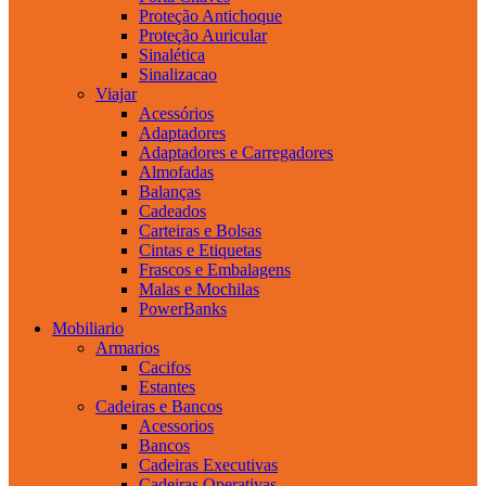
Proteção Antichoque
Proteção Auricular
Sinalética
Sinalizacao
Viajar
Acessórios
Adaptadores
Adaptadores e Carregadores
Almofadas
Balanças
Cadeados
Carteiras e Bolsas
Cintas e Etiquetas
Frascos e Embalagens
Malas e Mochilas
PowerBanks
Mobiliario
Armarios
Cacifos
Estantes
Cadeiras e Bancos
Acessorios
Bancos
Cadeiras Executivas
Cadeiras Operativas