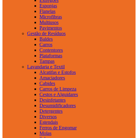
Esfregões
Esponjas
Flanelas
Microfibras
Multiusos
Pavimentos
Gestão de Resíduos
Baldes
Carros
Contentores
Plataformas
Tampas
Lavandaria e Textil
Alcatifas e Estofos
Amaciadores
Cabides
Carros de Limpeza
Cestos e Alguidares
Desinfetantes
Desumidificadores
Detergentes
Diversos
Estendais
Ferros de Engomar
Molas