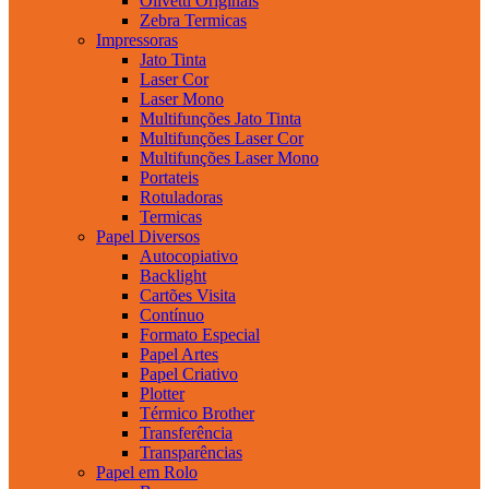
Olivetti Originais
Zebra Termicas
Impressoras
Jato Tinta
Laser Cor
Laser Mono
Multifunções Jato Tinta
Multifunções Laser Cor
Multifunções Laser Mono
Portateis
Rotuladoras
Termicas
Papel Diversos
Autocopiativo
Backlight
Cartões Visita
Contínuo
Formato Especial
Papel Artes
Papel Criativo
Plotter
Térmico Brother
Transferência
Transparências
Papel em Rolo