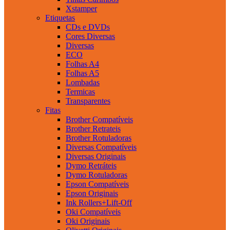
Xstamper
Etiquetas
CDs e DVDs
Cores Diversas
Diversas
ECO
Folhas A4
Folhas A5
Lombadas
Termicas
Transparentes
Fitas
Brother Compatíveis
Brother Retrateis
Brother Rotuladoras
Diversas Compatíveis
Diversas Originais
Dymo Retráteis
Dymo Rotuladoras
Epson Compatíveis
Epson Originais
Ink Rollers+Lift-Off
Oki Compatíveis
Oki Originais