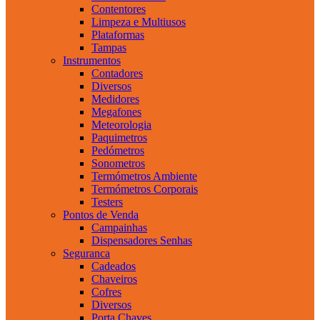
Contentores
Limpeza e Multiusos
Plataformas
Tampas
Instrumentos
Contadores
Diversos
Medidores
Megafones
Meteorologia
Paquimetros
Pedómetros
Sonometros
Termómetros Ambiente
Termómetros Corporais
Testers
Pontos de Venda
Campainhas
Dispensadores Senhas
Seguranca
Cadeados
Chaveiros
Cofres
Diversos
Porta Chaves