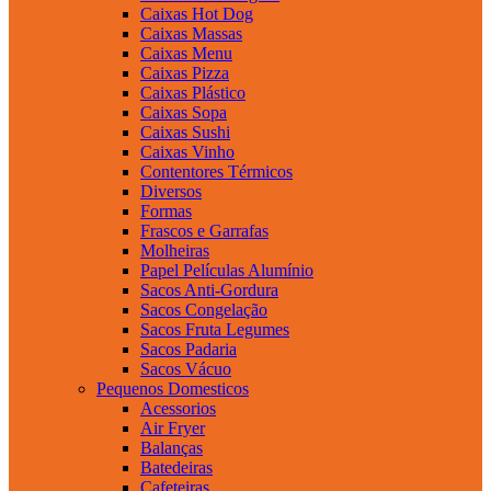
Caixas Hot Dog
Caixas Massas
Caixas Menu
Caixas Pizza
Caixas Plástico
Caixas Sopa
Caixas Sushi
Caixas Vinho
Contentores Térmicos
Diversos
Formas
Frascos e Garrafas
Molheiras
Papel Películas Alumínio
Sacos Anti-Gordura
Sacos Congelação
Sacos Fruta Legumes
Sacos Padaria
Sacos Vácuo
Pequenos Domesticos
Acessorios
Air Fryer
Balanças
Batedeiras
Cafeteiras