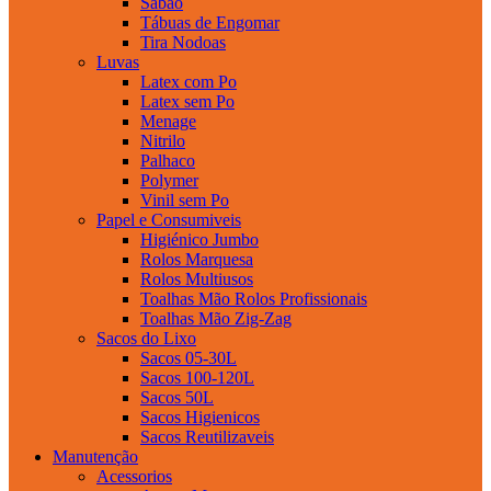
Sabao
Tábuas de Engomar
Tira Nodoas
Luvas
Latex com Po
Latex sem Po
Menage
Nitrilo
Palhaco
Polymer
Vinil sem Po
Papel e Consumiveis
Higiénico Jumbo
Rolos Marquesa
Rolos Multiusos
Toalhas Mão Rolos Profissionais
Toalhas Mão Zig-Zag
Sacos do Lixo
Sacos 05-30L
Sacos 100-120L
Sacos 50L
Sacos Higienicos
Sacos Reutilizaveis
Manutenção
Acessorios