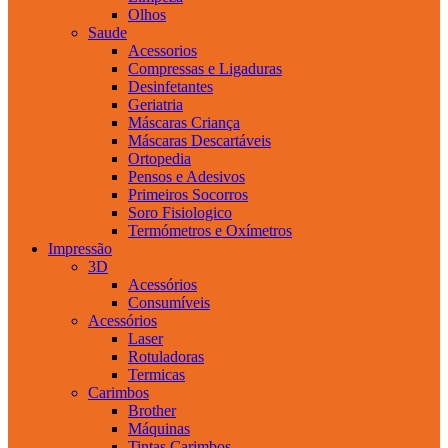
Olhos
Saude
Acessorios
Compressas e Ligaduras
Desinfetantes
Geriatria
Máscaras Criança
Máscaras Descartáveis
Ortopedia
Pensos e Adesivos
Primeiros Socorros
Soro Fisiologico
Termómetros e Oxímetros
Impressão
3D
Acessórios
Consumíveis
Acessórios
Laser
Rotuladoras
Termicas
Carimbos
Brother
Máquinas
Tintas Carimbos