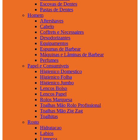
Escovas de Dentes
Pastas de Dentes
Homem
Aftershaves
Cabelo
Coffrets e Necessaires
Desodorizantes
Equipamentos
Espumas de Barbear
Máquinas e Lâminas de Barbear
Perfumes
Papel e Consumiveis
Higienico Domestico
Higienico Folha
Higienico Jumbo
Lencos Bolso
Lencos Papel
Rolos Marquesa
Toalhas Mão Rolo Profissional
Toalhas Mão Zig Zag
Toalhitas
Rosto
Hidratacao
Labios
Limpeza