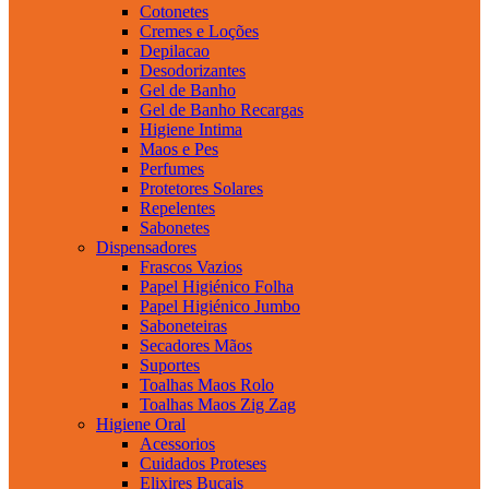
Cotonetes
Cremes e Loções
Depilacao
Desodorizantes
Gel de Banho
Gel de Banho Recargas
Higiene Intima
Maos e Pes
Perfumes
Protetores Solares
Repelentes
Sabonetes
Dispensadores
Frascos Vazios
Papel Higiénico Folha
Papel Higiénico Jumbo
Saboneteiras
Secadores Mãos
Suportes
Toalhas Maos Rolo
Toalhas Maos Zig Zag
Higiene Oral
Acessorios
Cuidados Proteses
Elixires Bucais