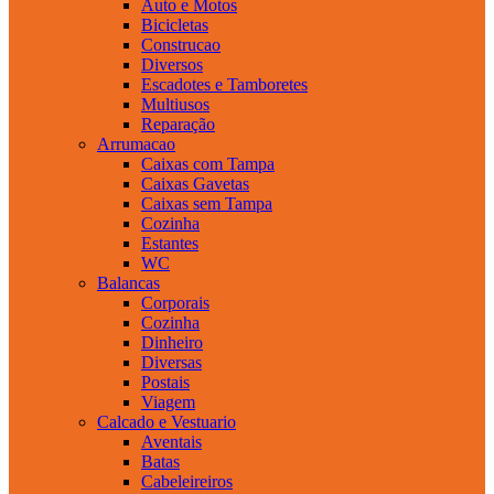
Auto e Motos
Bicicletas
Construcao
Diversos
Escadotes e Tamboretes
Multiusos
Reparação
Arrumacao
Caixas com Tampa
Caixas Gavetas
Caixas sem Tampa
Cozinha
Estantes
WC
Balancas
Corporais
Cozinha
Dinheiro
Diversas
Postais
Viagem
Calcado e Vestuario
Aventais
Batas
Cabeleireiros