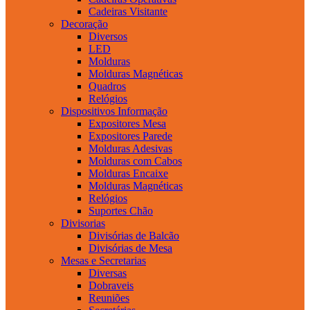
Cadeiras Visitante
Decoração
Diversos
LED
Molduras
Molduras Magnéticas
Quadros
Relógios
Dispositivos Informação
Expositores Mesa
Expositores Parede
Molduras Adesivas
Molduras com Cabos
Molduras Encaixe
Molduras Magnéticas
Relógios
Suportes Chão
Divisorias
Divisórias de Balcão
Divisórias de Mesa
Mesas e Secretarias
Diversas
Dobraveis
Reuniões