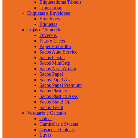
Etiquetadoras Têxteis
Transportar
Etiquetas e Envelopes
Envelopes
Etiquetas
Lojas e Comercio
Diversos
Fitas e Lacos
Papel Embrulho
Sacos Auto Servico
Sacos Cristal
Sacos MiniGrip
Sacos Non-Woven
Sacos Papel
Sacos Papel Asas
Sacos Papel Premium
Sacos Plástico
Sacos Plastico Asas
Sacos Stand Up
Sacos Textil
Vestuário e Calçado
Calças
Camisolas e Sweats
Casacos e Coletes
Luvas