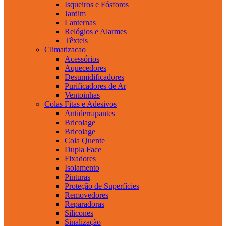
Isqueiros e Fósforos
Jardim
Lanternas
Relógios e Alarmes
Têxteis
Climatizacao
Acessórios
Aquecedores
Desumidificadores
Purificadores de Ar
Ventoinhas
Colas Fitas e Adesivos
Antiderrapantes
Bricolage
Bricolage
Cola Quente
Dupla Face
Fixadores
Isolamento
Pinturas
Proteção de Superfícies
Removedores
Reparadoras
Silicones
Sinalização