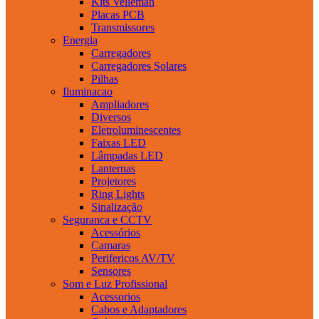
Kits Velleman
Placas PCB
Transmissores
Energia
Carregadores
Carregadores Solares
Pilhas
Iluminacao
Ampliadores
Diversos
Eletroluminescentes
Faixas LED
Lâmpadas LED
Lanternas
Projetores
Ring Lights
Sinalização
Seguranca e CCTV
Acessórios
Camaras
Perifericos AV/TV
Sensores
Som e Luz Profissional
Acessorios
Cabos e Adaptadores