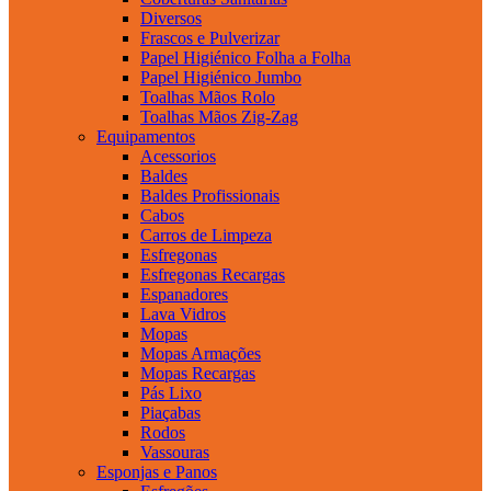
Diversos
Frascos e Pulverizar
Papel Higiénico Folha a Folha
Papel Higiénico Jumbo
Toalhas Mãos Rolo
Toalhas Mãos Zig-Zag
Equipamentos
Acessorios
Baldes
Baldes Profissionais
Cabos
Carros de Limpeza
Esfregonas
Esfregonas Recargas
Espanadores
Lava Vidros
Mopas
Mopas Armações
Mopas Recargas
Pás Lixo
Piaçabas
Rodos
Vassouras
Esponjas e Panos