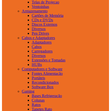
Telas de Projecao
Ventoinhas
Armazenamento
Cartões de Memória
CDs e DVDs
Discos Externos
Diversos
Pen Drives
Cabos e Adaptadores
Adaptadores
Cabos
Carregadores
Diversos
Extensões e Tomadas
HUBs
Computadores e Software
Fontes Alimentação
Portáteis
Recondicionados
Software Box
Gaming
Bases Refrigeração
Colunas
Ratos
Tapetes Rato