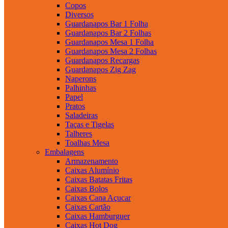
Copos
Diversos
Guardanapos Bar 1 Folha
Guardanapos Bar 2 Folhas
Guardanapos Mesa 1 Folha
Guardanapos Mesa 2 Folhas
Guardanapos Recargas
Guardanapos Zig Zag
Naperons
Palhinhas
Papel
Pratos
Saladeiras
Taças e Tigelas
Talheres
Toalhas Mesa
Embalagens
Armazenamento
Caixas Alumínio
Caixas Batatas Fritas
Caixas Bolos
Caixas Cana Açucar
Caixas Cartão
Caixas Hamburguer
Caixas Hot Dog