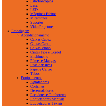
Estroboscopios
Laser
LED
Máquinas Efeitos
Microfones
Suportes
VideoProjetores
Embalagem
Acondicionamento
Caixas Cabaz
Caixas Cartao
Caixas Vinho
Cintas Fios e Cordel
Enchimento
Filmes e Mangas
Fitas Adesivas
Papel e Cartao
Tubos
Equipamentos
Agrafadores
Cortantes
Desenroladores
Escadotes e Tamboretes
Etiquetadoras Manuais
Etiquetadoras Têxteis