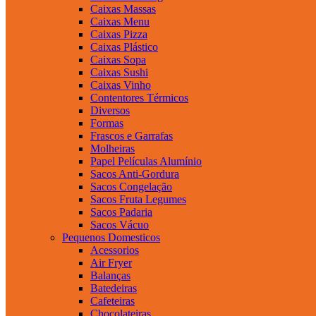
Caixas Massas
Caixas Menu
Caixas Pizza
Caixas Plástico
Caixas Sopa
Caixas Sushi
Caixas Vinho
Contentores Térmicos
Diversos
Formas
Frascos e Garrafas
Molheiras
Papel Películas Alumínio
Sacos Anti-Gordura
Sacos Congelação
Sacos Fruta Legumes
Sacos Padaria
Sacos Vácuo
Pequenos Domesticos
Acessorios
Air Fryer
Balanças
Batedeiras
Cafeteiras
Chocolateiras