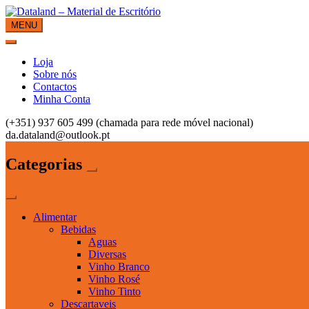
Skip
to
MENU
Dataland – Material de Escritório
Material de Escritório
content
Loja
Sobre nós
Contactos
Minha Conta
(+351) 937 605 499 (chamada para rede móvel nacional)
da.dataland@outlook.pt
Categorias
Alimentar
Bebidas
Aguas
Diversas
Vinho Branco
Vinho Rosé
Vinho Tinto
Descartaveis