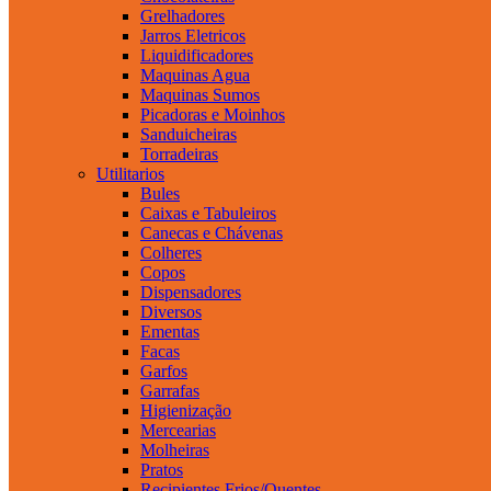
Grelhadores
Jarros Eletricos
Liquidificadores
Maquinas Agua
Maquinas Sumos
Picadoras e Moinhos
Sanduicheiras
Torradeiras
Utilitarios
Bules
Caixas e Tabuleiros
Canecas e Chávenas
Colheres
Copos
Dispensadores
Diversos
Ementas
Facas
Garfos
Garrafas
Higienização
Mercearias
Molheiras
Pratos
Recipientes Frios/Quentes