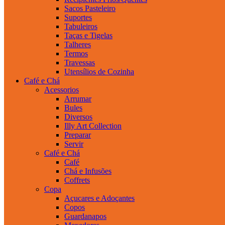
Sacos Pasteleiro
Suportes
Tabuleiros
Taças e Tigelas
Talheres
Termos
Travessas
Utensílios de Cozinha
Café e Chá
Acessorios
Arrumar
Bules
Diversos
Illy Art Collection
Preparar
Servir
Café e Chá
Café
Chá e Infusões
Coffrets
Copa
Açucares e Adoçantes
Copos
Guardanapos