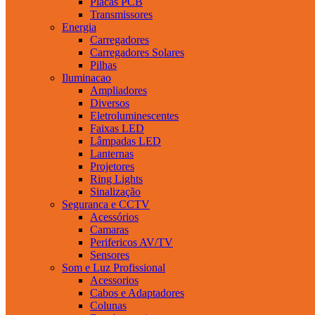
Placas PCB
Transmissores
Energia
Carregadores
Carregadores Solares
Pilhas
Iluminacao
Ampliadores
Diversos
Eletroluminescentes
Faixas LED
Lâmpadas LED
Lanternas
Projetores
Ring Lights
Sinalização
Seguranca e CCTV
Acessórios
Camaras
Perifericos AV/TV
Sensores
Som e Luz Profissional
Acessorios
Cabos e Adaptadores
Colunas