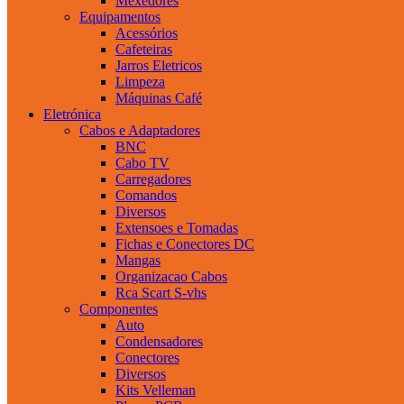
Mexedores
Equipamentos
Acessórios
Cafeteiras
Jarros Eletricos
Limpeza
Máquinas Café
Eletrónica
Cabos e Adaptadores
BNC
Cabo TV
Carregadores
Comandos
Diversos
Extensoes e Tomadas
Fichas e Conectores DC
Mangas
Organizacao Cabos
Rca Scart S-vhs
Componentes
Auto
Condensadores
Conectores
Diversos
Kits Velleman