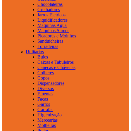
Chocolateiras
Grelhadores
Jarros Eletricos
Liquidificadores
Maquinas Agua
Maquinas Sumos
Picadoras e Moinhos
Sanduicheiras
Torradeiras
Utilitarios
Bules
Caixas e Tabuleiros
Canecas e Chávenas
Colheres
Copos
Dispensadores
Diversos
Ementas
Facas
Garfos
Garrafas
Higienização
Mercearias
Molheiras
Pratos