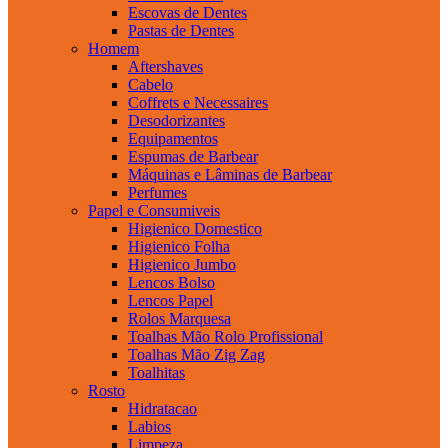
Escovas de Dentes
Pastas de Dentes
Homem
Aftershaves
Cabelo
Coffrets e Necessaires
Desodorizantes
Equipamentos
Espumas de Barbear
Máquinas e Lâminas de Barbear
Perfumes
Papel e Consumiveis
Higienico Domestico
Higienico Folha
Higienico Jumbo
Lencos Bolso
Lencos Papel
Rolos Marquesa
Toalhas Mão Rolo Profissional
Toalhas Mão Zig Zag
Toalhitas
Rosto
Hidratacao
Labios
Limpeza