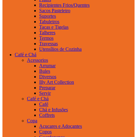
Recipientes Frios/Quentes
Sacos Pasteleiro
Suportes
Tabuleiros
Taças e Tigelas
Talheres
Termos
Travessas
Utensílios de Cozinha
Café e Chá
Acessorios
Arrumar
Bules
Diversos
Illy Art Collection
Preparar
Servir
Café e Chá
Café
Chá e Infusões
Coffrets
Copa
Açucares e Adoçantes
Copos