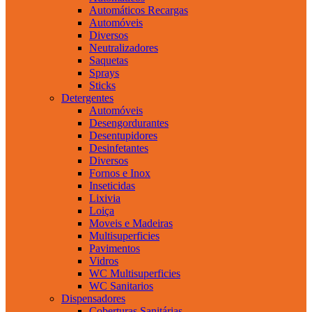
Automáticos Recargas
Automóveis
Diversos
Neutralizadores
Saquetas
Sprays
Sticks
Detergentes
Automóveis
Desengordurantes
Desentupidores
Desinfetantes
Diversos
Fornos e Inox
Inseticidas
Lixivia
Loiça
Moveis e Madeiras
Multisuperficies
Pavimentos
Vidros
WC Multisuperficies
WC Sanitarios
Dispensadores
Coberturas Sanitárias