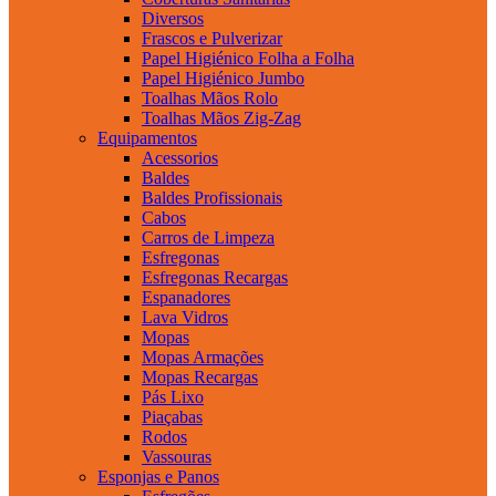
Diversos
Frascos e Pulverizar
Papel Higiénico Folha a Folha
Papel Higiénico Jumbo
Toalhas Mãos Rolo
Toalhas Mãos Zig-Zag
Equipamentos
Acessorios
Baldes
Baldes Profissionais
Cabos
Carros de Limpeza
Esfregonas
Esfregonas Recargas
Espanadores
Lava Vidros
Mopas
Mopas Armações
Mopas Recargas
Pás Lixo
Piaçabas
Rodos
Vassouras
Esponjas e Panos