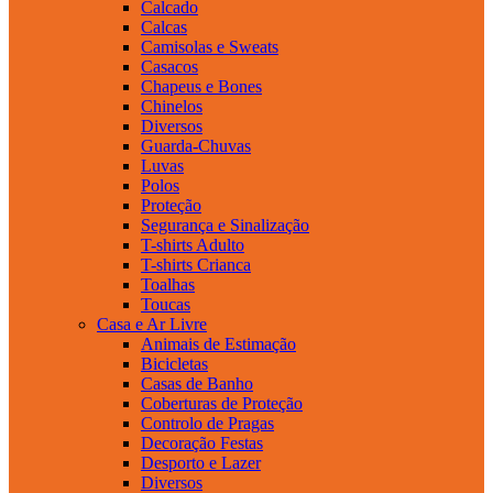
Calcado
Calcas
Camisolas e Sweats
Casacos
Chapeus e Bones
Chinelos
Diversos
Guarda-Chuvas
Luvas
Polos
Proteção
Segurança e Sinalização
T-shirts Adulto
T-shirts Crianca
Toalhas
Toucas
Casa e Ar Livre
Animais de Estimação
Bicicletas
Casas de Banho
Coberturas de Proteção
Controlo de Pragas
Decoração Festas
Desporto e Lazer
Diversos