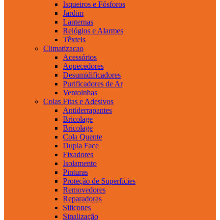
Isqueiros e Fósforos
Jardim
Lanternas
Relógios e Alarmes
Têxteis
Climatizacao
Acessórios
Aquecedores
Desumidificadores
Purificadores de Ar
Ventoinhas
Colas Fitas e Adesivos
Antiderrapantes
Bricolage
Bricolage
Cola Quente
Dupla Face
Fixadores
Isolamento
Pinturas
Proteção de Superfícies
Removedores
Reparadoras
Silicones
Sinalização