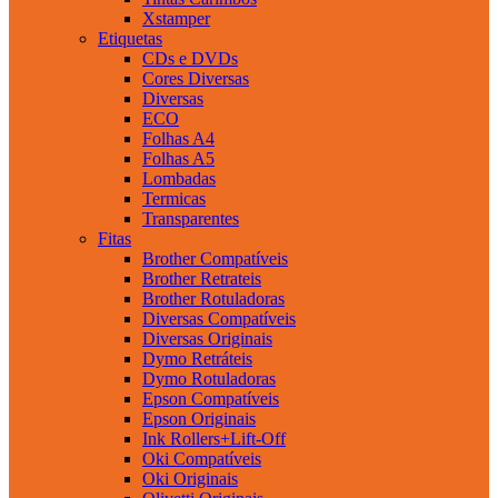
Xstamper
Etiquetas
CDs e DVDs
Cores Diversas
Diversas
ECO
Folhas A4
Folhas A5
Lombadas
Termicas
Transparentes
Fitas
Brother Compatíveis
Brother Retrateis
Brother Rotuladoras
Diversas Compatíveis
Diversas Originais
Dymo Retráteis
Dymo Rotuladoras
Epson Compatíveis
Epson Originais
Ink Rollers+Lift-Off
Oki Compatíveis
Oki Originais