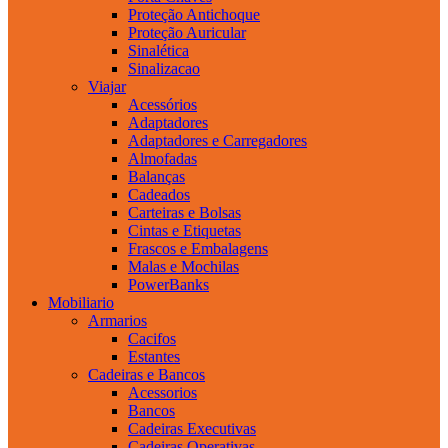
Proteção Antichoque
Proteção Auricular
Sinalética
Sinalizacao
Viajar
Acessórios
Adaptadores
Adaptadores e Carregadores
Almofadas
Balanças
Cadeados
Carteiras e Bolsas
Cintas e Etiquetas
Frascos e Embalagens
Malas e Mochilas
PowerBanks
Mobiliario
Armarios
Cacifos
Estantes
Cadeiras e Bancos
Acessorios
Bancos
Cadeiras Executivas
Cadeiras Operativas