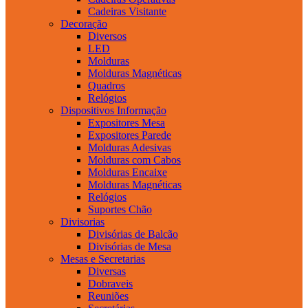
Cadeiras Visitante
Decoração
Diversos
LED
Molduras
Molduras Magnéticas
Quadros
Relógios
Dispositivos Informação
Expositores Mesa
Expositores Parede
Molduras Adesivas
Molduras com Cabos
Molduras Encaixe
Molduras Magnéticas
Relógios
Suportes Chão
Divisorias
Divisórias de Balcão
Divisórias de Mesa
Mesas e Secretarias
Diversas
Dobraveis
Reuniões