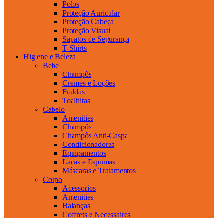
Polos
Proteção Auricular
Proteção Cabeça
Proteção Visual
Sapatos de Segurança
T-Shirts
Higiene e Beleza
Bebe
Champôs
Cremes e Loções
Fraldas
Toalhitas
Cabelo
Amenities
Champôs
Champôs Anti-Caspa
Condicionadores
Equipamentos
Lacas e Espumas
Máscaras e Tratamentos
Corpo
Acessorios
Amenities
Balanças
Coffrets e Necessaires