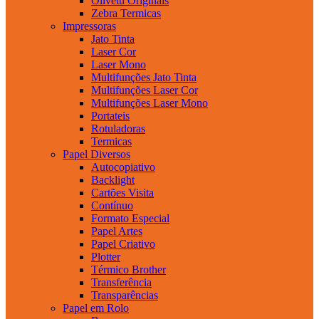
Olivetti Originais
Zebra Termicas
Impressoras
Jato Tinta
Laser Cor
Laser Mono
Multifunções Jato Tinta
Multifunções Laser Cor
Multifunções Laser Mono
Portateis
Rotuladoras
Termicas
Papel Diversos
Autocopiativo
Backlight
Cartões Visita
Contínuo
Formato Especial
Papel Artes
Papel Criativo
Plotter
Térmico Brother
Transferência
Transparências
Papel em Rolo