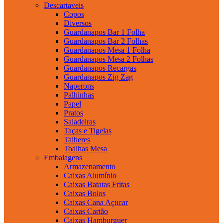
Descartaveis
Copos
Diversos
Guardanapos Bar 1 Folha
Guardanapos Bar 2 Folhas
Guardanapos Mesa 1 Folha
Guardanapos Mesa 2 Folhas
Guardanapos Recargas
Guardanapos Zig Zag
Naperons
Palhinhas
Papel
Pratos
Saladeiras
Taças e Tigelas
Talheres
Toalhas Mesa
Embalagens
Armazenamento
Caixas Alumínio
Caixas Batatas Fritas
Caixas Bolos
Caixas Cana Açucar
Caixas Cartão
Caixas Hamburguer