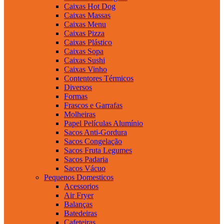
Caixas Hot Dog
Caixas Massas
Caixas Menu
Caixas Pizza
Caixas Plástico
Caixas Sopa
Caixas Sushi
Caixas Vinho
Contentores Térmicos
Diversos
Formas
Frascos e Garrafas
Molheiras
Papel Películas Alumínio
Sacos Anti-Gordura
Sacos Congelação
Sacos Fruta Legumes
Sacos Padaria
Sacos Vácuo
Pequenos Domesticos
Acessorios
Air Fryer
Balanças
Batedeiras
Cafeteiras