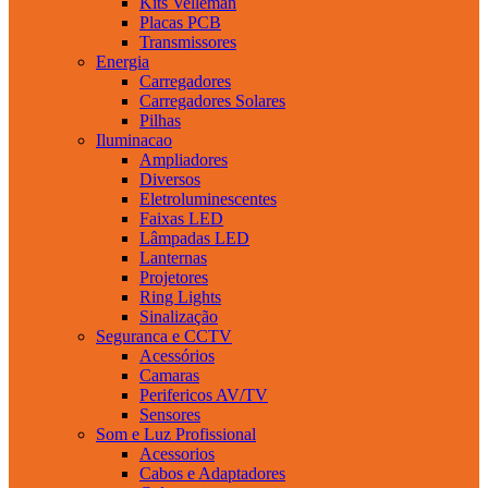
Kits Velleman
Placas PCB
Transmissores
Energia
Carregadores
Carregadores Solares
Pilhas
Iluminacao
Ampliadores
Diversos
Eletroluminescentes
Faixas LED
Lâmpadas LED
Lanternas
Projetores
Ring Lights
Sinalização
Seguranca e CCTV
Acessórios
Camaras
Perifericos AV/TV
Sensores
Som e Luz Profissional
Acessorios
Cabos e Adaptadores