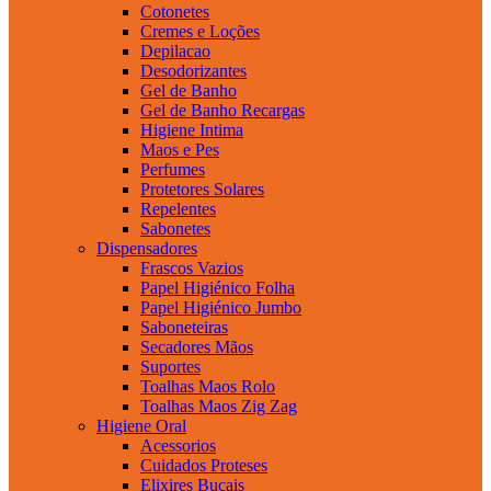
Cotonetes
Cremes e Loções
Depilacao
Desodorizantes
Gel de Banho
Gel de Banho Recargas
Higiene Intima
Maos e Pes
Perfumes
Protetores Solares
Repelentes
Sabonetes
Dispensadores
Frascos Vazios
Papel Higiénico Folha
Papel Higiénico Jumbo
Saboneteiras
Secadores Mãos
Suportes
Toalhas Maos Rolo
Toalhas Maos Zig Zag
Higiene Oral
Acessorios
Cuidados Proteses
Elixires Bucais