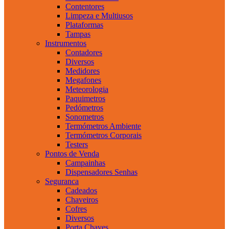
Contentores
Limpeza e Multiusos
Plataformas
Tampas
Instrumentos
Contadores
Diversos
Medidores
Megafones
Meteorologia
Paquimetros
Pedómetros
Sonometros
Termómetros Ambiente
Termómetros Corporais
Testers
Pontos de Venda
Campainhas
Dispensadores Senhas
Seguranca
Cadeados
Chaveiros
Cofres
Diversos
Porta Chaves