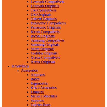
Lexmark Compatíveis
Lexmark Originais
Oki Compatíveis
Oki Originais
Olivetti Originais
Panasonic Compatíveis
Panasonic Originais
Ricoh Compatíveis
Ricoh Originais
Samsung Compatíveis
Samsung Originais
Sharp Originais
Toshiba Originais
Xerox Compatíveis
Xerox Originais
Informática
Acessorios
Arquivos
Bases
Ergonomia
Kits e Acessorios
Limpeza
Malas e Mochilas
Suportes
Tapetes Rato