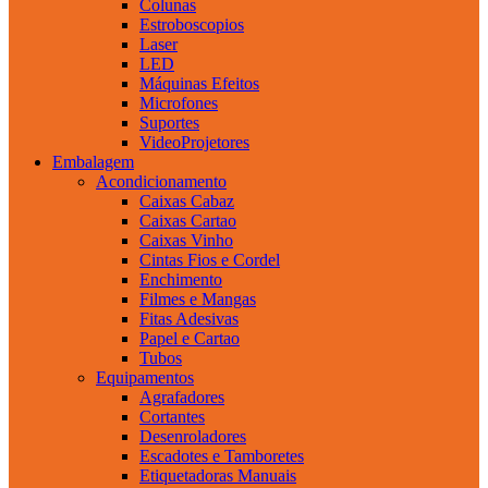
Colunas
Estroboscopios
Laser
LED
Máquinas Efeitos
Microfones
Suportes
VideoProjetores
Embalagem
Acondicionamento
Caixas Cabaz
Caixas Cartao
Caixas Vinho
Cintas Fios e Cordel
Enchimento
Filmes e Mangas
Fitas Adesivas
Papel e Cartao
Tubos
Equipamentos
Agrafadores
Cortantes
Desenroladores
Escadotes e Tamboretes
Etiquetadoras Manuais