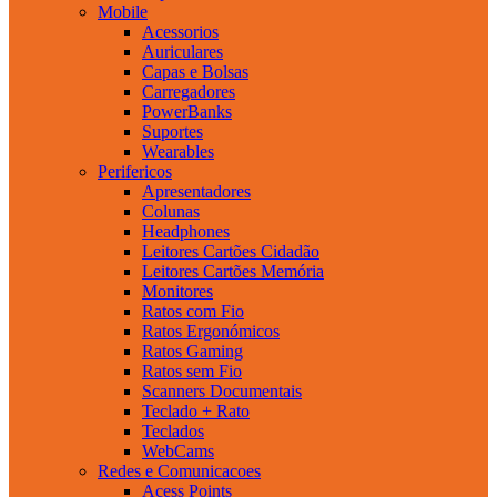
Mobile
Acessorios
Auriculares
Capas e Bolsas
Carregadores
PowerBanks
Suportes
Wearables
Perifericos
Apresentadores
Colunas
Headphones
Leitores Cartões Cidadão
Leitores Cartões Memória
Monitores
Ratos com Fio
Ratos Ergonómicos
Ratos Gaming
Ratos sem Fio
Scanners Documentais
Teclado + Rato
Teclados
WebCams
Redes e Comunicacoes
Acess Points