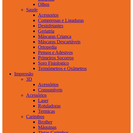
Olhos
Saude
Acessorios
Compressas e Ligaduras
Desinfetantes
Geriatria
Máscaras Criança
Máscaras Descartáveis
Ortopedia
Pensos e Adesivos
Primeiros Socorros
Soro Fisiologico
Termómetros e Oxímetros
Impressão
3D
Acessórios
Consumíveis
Acessórios
Laser
Rotuladoras
Termicas
Carimbos
Brother
Máquinas
Tintas Carimbos