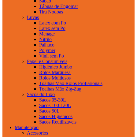
Sabao
Tábuas de Engomar
Tira Nodoas
Luvas
Latex com Po
Latex sem Po
Menage
Nitrilo
Palhaco
Polymer
Vinil sem Po
Papel e Consumiveis
Higiénico Jumbo
Rolos Marquesa
Rolos Multiusos
Toalhas Mão Rolos Profissionais
Toalhas Mão Zig-Zag
Sacos do Lixo
Sacos 05-30L
Sacos 100-120L
Sacos 50L
Sacos Higienicos
Sacos Reutilizaveis
Manutenção
Acessorios