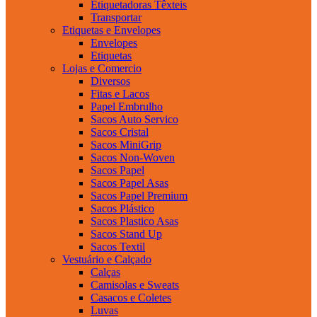
Etiquetadoras Têxteis
Transportar
Etiquetas e Envelopes
Envelopes
Etiquetas
Lojas e Comercio
Diversos
Fitas e Lacos
Papel Embrulho
Sacos Auto Servico
Sacos Cristal
Sacos MiniGrip
Sacos Non-Woven
Sacos Papel
Sacos Papel Asas
Sacos Papel Premium
Sacos Plástico
Sacos Plastico Asas
Sacos Stand Up
Sacos Textil
Vestuário e Calçado
Calças
Camisolas e Sweats
Casacos e Coletes
Luvas