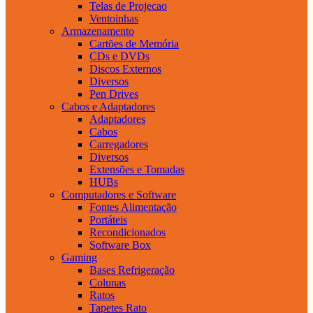
Telas de Projecao
Ventoinhas
Armazenamento
Cartões de Memória
CDs e DVDs
Discos Externos
Diversos
Pen Drives
Cabos e Adaptadores
Adaptadores
Cabos
Carregadores
Diversos
Extensões e Tomadas
HUBs
Computadores e Software
Fontes Alimentação
Portáteis
Recondicionados
Software Box
Gaming
Bases Refrigeração
Colunas
Ratos
Tapetes Rato