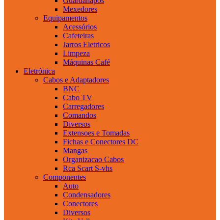
Guardanapos
Mexedores
Equipamentos
Acessórios
Cafeteiras
Jarros Eletricos
Limpeza
Máquinas Café
Eletrónica
Cabos e Adaptadores
BNC
Cabo TV
Carregadores
Comandos
Diversos
Extensoes e Tomadas
Fichas e Conectores DC
Mangas
Organizacao Cabos
Rca Scart S-vhs
Componentes
Auto
Condensadores
Conectores
Diversos