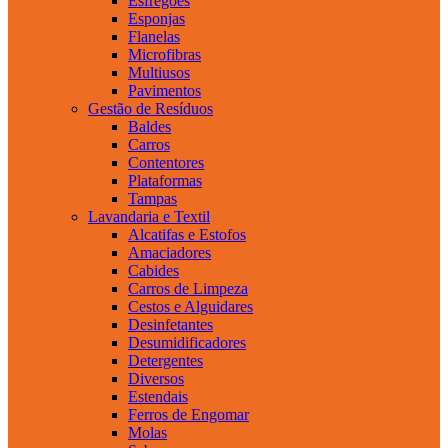
Esfregões
Esponjas
Flanelas
Microfibras
Multiusos
Pavimentos
Gestão de Resíduos
Baldes
Carros
Contentores
Plataformas
Tampas
Lavandaria e Textil
Alcatifas e Estofos
Amaciadores
Cabides
Carros de Limpeza
Cestos e Alguidares
Desinfetantes
Desumidificadores
Detergentes
Diversos
Estendais
Ferros de Engomar
Molas