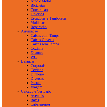
Auto e Motos
Bicicletas
Construcao
Diversos
Escadotes e Tamboretes
Multiusos
Reparação
Arrumacao
Caixas com Tampa
Caixas Gavetas
Caixas sem Tampa
Cozinha
Estantes
WC
Balancas
Corporais
Cozinha
Dinheiro
Diversas
Postais
Viagem
Calcado e Vestuario
Aventais
Batas
Cabeleireiros