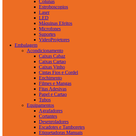
Colunas
Estroboscopios
Laser
LED
Máquinas Efeitos
Microfones
Suportes
VideoProjetores
Embalagem
Acondicionamento
Caixas Cabaz
Caixas Cartao
Caixas Vinho
Cintas Fios e Cordel
Enchimento
Filmes e Mangas
Fitas Adesivas
Papel e Cartao
Tubos
Equipamentos
Agrafadores
Cortantes
Desenroladores
Escadotes e Tamboretes
Etiquetadoras Manuais