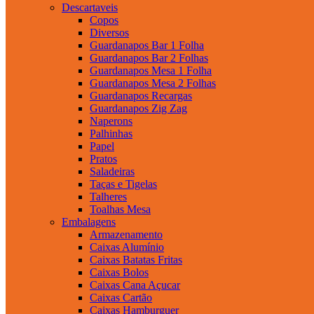
Descartaveis
Copos
Diversos
Guardanapos Bar 1 Folha
Guardanapos Bar 2 Folhas
Guardanapos Mesa 1 Folha
Guardanapos Mesa 2 Folhas
Guardanapos Recargas
Guardanapos Zig Zag
Naperons
Palhinhas
Papel
Pratos
Saladeiras
Taças e Tigelas
Talheres
Toalhas Mesa
Embalagens
Armazenamento
Caixas Alumínio
Caixas Batatas Fritas
Caixas Bolos
Caixas Cana Açucar
Caixas Cartão
Caixas Hamburguer