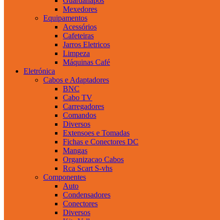
Guardanapos
Mexedores
Equipamentos
Acessórios
Cafeteiras
Jarros Eletricos
Limpeza
Máquinas Café
Eletrónica
Cabos e Adaptadores
BNC
Cabo TV
Carregadores
Comandos
Diversos
Extensoes e Tomadas
Fichas e Conectores DC
Mangas
Organizacao Cabos
Rca Scart S-vhs
Componentes
Auto
Condensadores
Conectores
Diversos