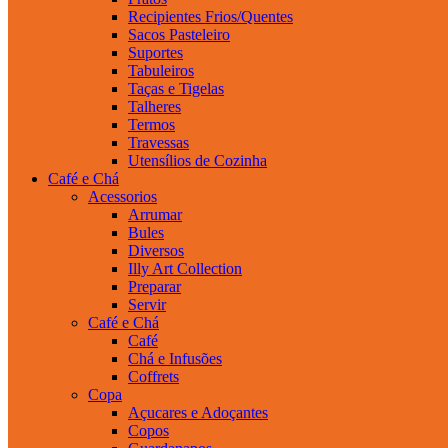
Recipientes Frios/Quentes
Sacos Pasteleiro
Suportes
Tabuleiros
Taças e Tigelas
Talheres
Termos
Travessas
Utensílios de Cozinha
Café e Chá
Acessorios
Arrumar
Bules
Diversos
Illy Art Collection
Preparar
Servir
Café e Chá
Café
Chá e Infusões
Coffrets
Copa
Açucares e Adoçantes
Copos