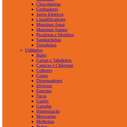
Chocolateiras
Grelhadores
Jarros Eletricos
Liquidificadores
Maquinas Agua
Maquinas Sumos
Picadoras e Moinhos
Sanduicheiras
Torradeiras
Utilitarios
Bules
Caixas e Tabuleiros
Canecas e Chávenas
Colheres
Copos
Dispensadores
Diversos
Ementas
Facas
Garfos
Garrafas
Higienização
Mercearias
Molheiras
Pratos