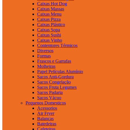
Caixas Hot Dog
Caixas Massas
Caixas Menu
Caixas Pizza
Caixas Plástico
Caixas Sopa
Caixas Sushi
Caixas Vinho
Contentores Térmicos
Diversos
Formas
Frascos e Garrafas
Molheiras
Papel Películas Alumínio
Sacos Anti-Gordura
Sacos Congelação
Sacos Fruta Legumes
Sacos Padaria
Sacos Vácuo
Pequenos Domesticos
Acessorios
Air Fryer
Balanças
Batedeiras
Cafeteiras