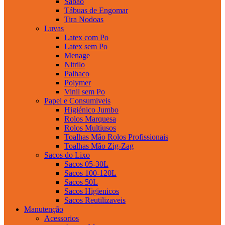
Sabao
Tábuas de Engomar
Tira Nodoas
Luvas
Latex com Po
Latex sem Po
Menage
Nitrilo
Palhaco
Polymer
Vinil sem Po
Papel e Consumiveis
Higiénico Jumbo
Rolos Marquesa
Rolos Multiusos
Toalhas Mão Rolos Profissionais
Toalhas Mão Zig-Zag
Sacos do Lixo
Sacos 05-30L
Sacos 100-120L
Sacos 50L
Sacos Higienicos
Sacos Reutilizaveis
Manutenção
Acessorios