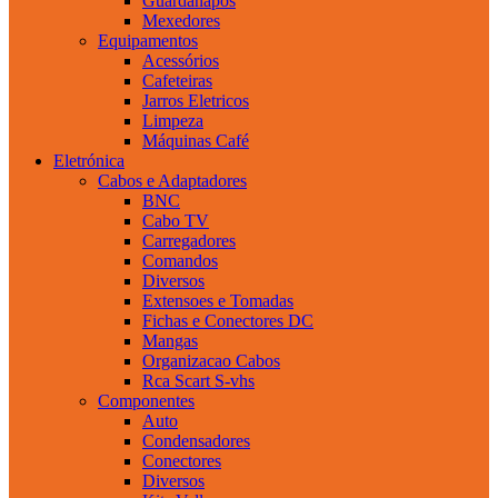
Guardanapos
Mexedores
Equipamentos
Acessórios
Cafeteiras
Jarros Eletricos
Limpeza
Máquinas Café
Eletrónica
Cabos e Adaptadores
BNC
Cabo TV
Carregadores
Comandos
Diversos
Extensoes e Tomadas
Fichas e Conectores DC
Mangas
Organizacao Cabos
Rca Scart S-vhs
Componentes
Auto
Condensadores
Conectores
Diversos