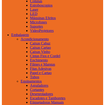
Colunas
Estroboscopios
Laser
LED
Máquinas Efeitos
Microfones
Suportes
VideoProjetores
Embalagem
Acondicionamento
Caixas Cabaz
Caixas Cartao
Caixas Vinho
Cintas Fios e Cordel
Enchimento
Filmes e Mangas
Fitas Adesivas
Papel e Cartao
Tubos
Equipamentos
Agrafadores
Cortantes
Desenroladores
Escadotes e Tamboretes
Etiquetadoras Manuais