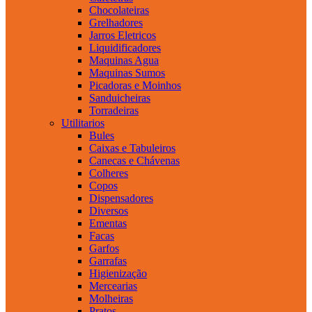
Chocolateiras
Grelhadores
Jarros Eletricos
Liquidificadores
Maquinas Agua
Maquinas Sumos
Picadoras e Moinhos
Sanduicheiras
Torradeiras
Utilitarios
Bules
Caixas e Tabuleiros
Canecas e Chávenas
Colheres
Copos
Dispensadores
Diversos
Ementas
Facas
Garfos
Garrafas
Higienização
Mercearias
Molheiras
Pratos