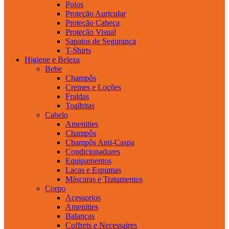
Polos
Proteção Auricular
Proteção Cabeça
Proteção Visual
Sapatos de Segurança
T-Shirts
Higiene e Beleza
Bebe
Champôs
Cremes e Loções
Fraldas
Toalhitas
Cabelo
Amenities
Champôs
Champôs Anti-Caspa
Condicionadores
Equipamentos
Lacas e Espumas
Máscaras e Tratamentos
Corpo
Acessorios
Amenities
Balanças
Coffrets e Necessaires