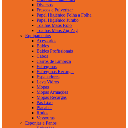
Diversos
Frascos e Pulverizar
Papel Higiénico Folha a Folha
Papel Higiénico Jumbo
Toalhas Mãos Rolo
Toalhas Mãos Zig-Zag
Equipamentos
Acessorios
Baldes
Baldes Profissionais
Cabos
Carros de Limpeza
Esfregonas
Esfregonas Recargas
Espanadores
Lava Vidros
Mopas
Mopas Armações
Mopas Recargas
Pás Lixo
Piaçabas
Rodos
Vassouras
Esponjas e Panos