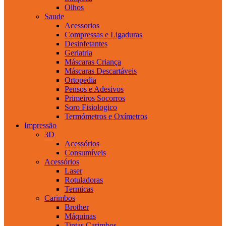
Olhos
Saude
Acessorios
Compressas e Ligaduras
Desinfetantes
Geriatria
Máscaras Criança
Máscaras Descartáveis
Ortopedia
Pensos e Adesivos
Primeiros Socorros
Soro Fisiologico
Termómetros e Oxímetros
Impressão
3D
Acessórios
Consumíveis
Acessórios
Laser
Rotuladoras
Termicas
Carimbos
Brother
Máquinas
Tintas Carimbos