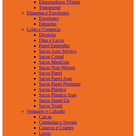
Etiquetadoras Têxteis
Transportar
Etiquetas e Envelopes
Envelopes
Etiquetas
Lojas e Comercio
Diversos
Fitas e Lacos
Papel Embrulho
Sacos Auto Servico
Sacos Cristal
Sacos MiniGrip
Sacos Non-Woven
Sacos Papel
Sacos Papel Asas
Sacos Papel Premium
Sacos Plástico
Sacos Plastico Asas
Sacos Stand Up
Sacos Textil
Vestuário e Calçado
Calças
Camisolas e Sweats
Casacos e Coletes
Luvas