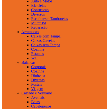
Auto e Motos
Bicicletas
Construcao
Diversos
Escadotes e Tamboretes
Multiusos
Reparação
Arrumacao
Caixas com Tampa
Caixas Gavetas
Caixas sem Tampa
Cozinha
Estantes
WC
Balancas
Corporais
Cozinha
Dinheiro
Diversas
Postais
Viagem
Calcado e Vestuario
Aventais
Batas
Cabeleireiros