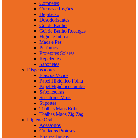
Cotonetes
Cremes e Loções
Depilacao
Desodorizantes
Gel de Banho
Gel de Banho Recargas
Higiene Intima
Maos e Pes
Perfumes
Protetores Solares
Repelentes
Sabonetes
Dispensadores
Frascos Vazios
Papel Higiénico Folha
Papel Higiénico Jumbo
Saboneteiras
Secadores Mãos
Suportes
Toalhas Maos Rolo
Toalhas Maos Zig Zag
Higiene Oral
Acessorios
Cuidados Proteses
Elixires Bucais