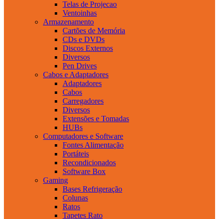
Telas de Projecao
Ventoinhas
Armazenamento
Cartões de Memória
CDs e DVDs
Discos Externos
Diversos
Pen Drives
Cabos e Adaptadores
Adaptadores
Cabos
Carregadores
Diversos
Extensões e Tomadas
HUBs
Computadores e Software
Fontes Alimentação
Portáteis
Recondicionados
Software Box
Gaming
Bases Refrigeração
Colunas
Ratos
Tapetes Rato