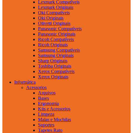
Lexmark Compatíveis
Lexmark Originais
Oki Compatíveis
Oki Originais
Olivetti Originais
Panasonic Compatíveis
Panasonic Originais
Ricoh Compatíveis
Ricoh Originais
Samsung Compatíveis
Samsung Originais
Sharp Originais
Toshiba Originais
Xerox Compatíveis
Xerox Originais
Informática
Acessorios
Arquivos
Bases
Ergonomia
Kits e Acessorios
Limpeza
Malas e Mochilas
Suportes
Tapetes Rato