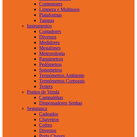
Contentores
Limpeza e Multiusos
Plataformas
Tampas
Instrumentos
Contadores
Diversos
Medidores
Megafones
Meteorologia
Paquimetros
Pedómetros
Sonometros
Termómetros Ambiente
Termómetros Corporais
Testers
Pontos de Venda
Campainhas
Dispensadores Senhas
Seguranca
Cadeados
Chaveiros
Cofres
Diversos
Porta Chaves