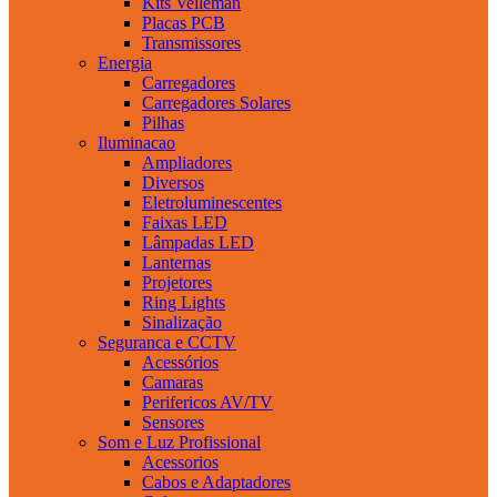
Kits Velleman
Placas PCB
Transmissores
Energia
Carregadores
Carregadores Solares
Pilhas
Iluminacao
Ampliadores
Diversos
Eletroluminescentes
Faixas LED
Lâmpadas LED
Lanternas
Projetores
Ring Lights
Sinalização
Seguranca e CCTV
Acessórios
Camaras
Perifericos AV/TV
Sensores
Som e Luz Profissional
Acessorios
Cabos e Adaptadores