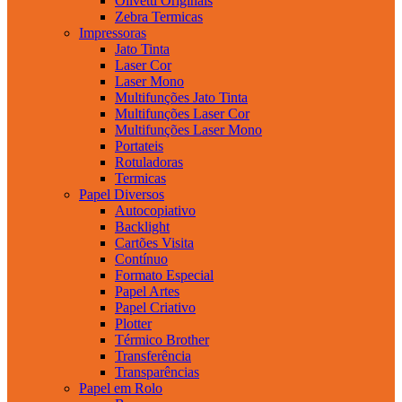
Olivetti Originais
Zebra Termicas
Impressoras
Jato Tinta
Laser Cor
Laser Mono
Multifunções Jato Tinta
Multifunções Laser Cor
Multifunções Laser Mono
Portateis
Rotuladoras
Termicas
Papel Diversos
Autocopiativo
Backlight
Cartões Visita
Contínuo
Formato Especial
Papel Artes
Papel Criativo
Plotter
Térmico Brother
Transferência
Transparências
Papel em Rolo