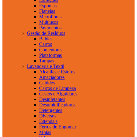
Esfregões
Esponjas
Flanelas
Microfibras
Multiusos
Pavimentos
Gestão de Resíduos
Baldes
Carros
Contentores
Plataformas
Tampas
Lavandaria e Textil
Alcatifas e Estofos
Amaciadores
Cabides
Carros de Limpeza
Cestos e Alguidares
Desinfetantes
Desumidificadores
Detergentes
Diversos
Estendais
Ferros de Engomar
Molas