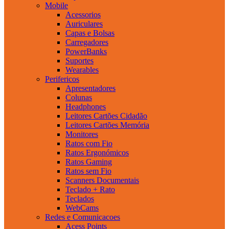
Mobile
Acessorios
Auriculares
Capas e Bolsas
Carregadores
PowerBanks
Suportes
Wearables
Perifericos
Apresentadores
Colunas
Headphones
Leitores Cartões Cidadão
Leitores Cartões Memória
Monitores
Ratos com Fio
Ratos Ergonómicos
Ratos Gaming
Ratos sem Fio
Scanners Documentais
Teclado + Rato
Teclados
WebCams
Redes e Comunicacoes
Acess Points