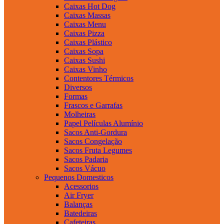
Caixas Hot Dog
Caixas Massas
Caixas Menu
Caixas Pizza
Caixas Plástico
Caixas Sopa
Caixas Sushi
Caixas Vinho
Contentores Térmicos
Diversos
Formas
Frascos e Garrafas
Molheiras
Papel Películas Alumínio
Sacos Anti-Gordura
Sacos Congelação
Sacos Fruta Legumes
Sacos Padaria
Sacos Vácuo
Pequenos Domesticos
Acessorios
Air Fryer
Balanças
Batedeiras
Cafeteiras