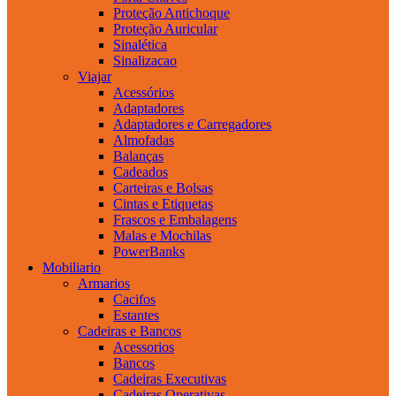
Proteção Antichoque
Proteção Auricular
Sinalética
Sinalizacao
Viajar
Acessórios
Adaptadores
Adaptadores e Carregadores
Almofadas
Balanças
Cadeados
Carteiras e Bolsas
Cintas e Etiquetas
Frascos e Embalagens
Malas e Mochilas
PowerBanks
Mobiliario
Armarios
Cacifos
Estantes
Cadeiras e Bancos
Acessorios
Bancos
Cadeiras Executivas
Cadeiras Operativas