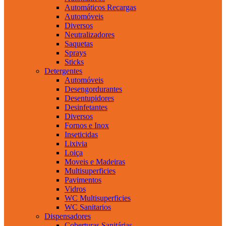
Automáticos Recargas
Automóveis
Diversos
Neutralizadores
Saquetas
Sprays
Sticks
Detergentes
Automóveis
Desengordurantes
Desentupidores
Desinfetantes
Diversos
Fornos e Inox
Inseticidas
Lixivia
Loiça
Moveis e Madeiras
Multisuperficies
Pavimentos
Vidros
WC Multisuperficies
WC Sanitarios
Dispensadores
Coberturas Sanitárias