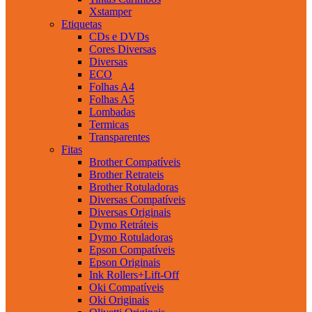
Xstamper
Etiquetas
CDs e DVDs
Cores Diversas
Diversas
ECO
Folhas A4
Folhas A5
Lombadas
Termicas
Transparentes
Fitas
Brother Compatíveis
Brother Retrateis
Brother Rotuladoras
Diversas Compatíveis
Diversas Originais
Dymo Retráteis
Dymo Rotuladoras
Epson Compatíveis
Epson Originais
Ink Rollers+Lift-Off
Oki Compatíveis
Oki Originais