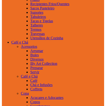
Recipientes Frios/Quentes
Sacos Pasteleiro
Suportes
Tabuleiros
Taças e Tigelas
Talheres
Termos
Travessas
Utensílios de Cozinha
Café e Chá
Acessorios
Arrumar
Bules
Diversos
Illy Art Collection
Preparar
Servir
Café e Chá
Café
Chá e Infusões
Coffrets
Copa
Açucares e Adoçantes
Copos