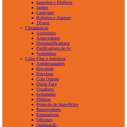
Isqueiros e Fósforos
Jardim
Lanternas
Relógios e Alarmes
Têxteis
Climatizacao
Acessórios
Aquecedores
Desumidificadores
Purificadores de Ar
Ventoinhas
Colas Fitas e Adesivos
Antiderrapantes
Bricolage
Bricolage
Cola Quente
Dupla Face
Fixadores
Isolamento
Pinturas
Proteção de Superfícies
Removedores
Reparadoras
Silicones
Sinalização