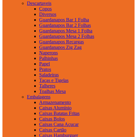
Descartaveis
Copos
Diversos
Guardanapos Bar 1 Folha
Guardanapos Bar 2 Folhas
Guardanapos Mesa 1 Folha
Guardanapos Mesa 2 Folhas
Guardanapos Recargas
Guardanapos Zig Zag
Naperons
Palhinhas
Papel
Pratos
Saladeiras
Taças e Tigelas
Talheres
Toalhas Mesa
Embalagens
Armazenamento
Caixas Alumínio
Caixas Batatas Fritas
Caixas Bolos
Caixas Cana Açucar
Caixas Cartão
Caixas Hamburguer