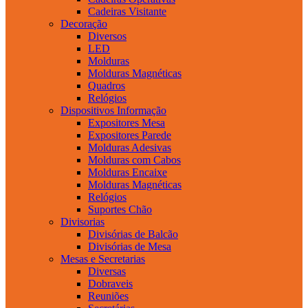
Cadeiras Visitante
Decoração
Diversos
LED
Molduras
Molduras Magnéticas
Quadros
Relógios
Dispositivos Informação
Expositores Mesa
Expositores Parede
Molduras Adesivas
Molduras com Cabos
Molduras Encaixe
Molduras Magnéticas
Relógios
Suportes Chão
Divisorias
Divisórias de Balcão
Divisórias de Mesa
Mesas e Secretarias
Diversas
Dobraveis
Reuniões