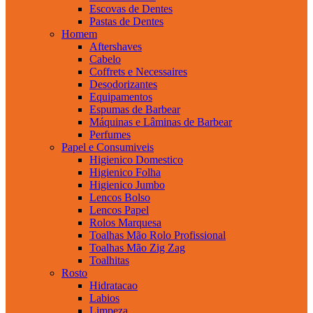
Escovas de Dentes
Pastas de Dentes
Homem
Aftershaves
Cabelo
Coffrets e Necessaires
Desodorizantes
Equipamentos
Espumas de Barbear
Máquinas e Lâminas de Barbear
Perfumes
Papel e Consumiveis
Higienico Domestico
Higienico Folha
Higienico Jumbo
Lencos Bolso
Lencos Papel
Rolos Marquesa
Toalhas Mão Rolo Profissional
Toalhas Mão Zig Zag
Toalhitas
Rosto
Hidratacao
Labios
Limpeza