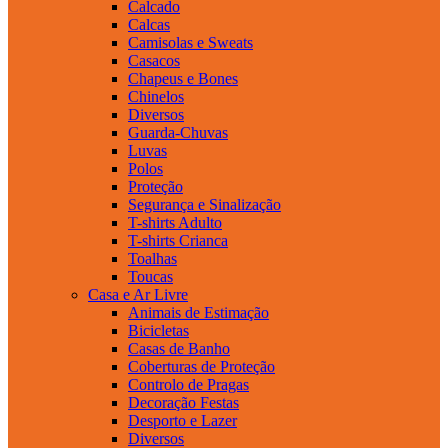
Calcado
Calcas
Camisolas e Sweats
Casacos
Chapeus e Bones
Chinelos
Diversos
Guarda-Chuvas
Luvas
Polos
Proteção
Segurança e Sinalização
T-shirts Adulto
T-shirts Crianca
Toalhas
Toucas
Casa e Ar Livre
Animais de Estimação
Bicicletas
Casas de Banho
Coberturas de Proteção
Controlo de Pragas
Decoração Festas
Desporto e Lazer
Diversos