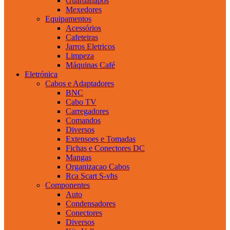
Guardanapos
Mexedores
Equipamentos
Acessórios
Cafeteiras
Jarros Eletricos
Limpeza
Máquinas Café
Eletrónica
Cabos e Adaptadores
BNC
Cabo TV
Carregadores
Comandos
Diversos
Extensoes e Tomadas
Fichas e Conectores DC
Mangas
Organizacao Cabos
Rca Scart S-vhs
Componentes
Auto
Condensadores
Conectores
Diversos