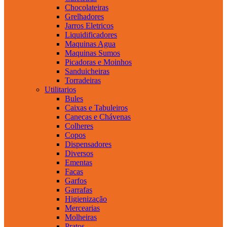
Chocolateiras
Grelhadores
Jarros Eletricos
Liquidificadores
Maquinas Agua
Maquinas Sumos
Picadoras e Moinhos
Sanduicheiras
Torradeiras
Utilitarios
Bules
Caixas e Tabuleiros
Canecas e Chávenas
Colheres
Copos
Dispensadores
Diversos
Ementas
Facas
Garfos
Garrafas
Higienização
Mercearias
Molheiras
Pratos