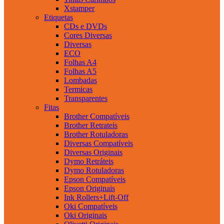
Xstamper
Etiquetas
CDs e DVDs
Cores Diversas
Diversas
ECO
Folhas A4
Folhas A5
Lombadas
Termicas
Transparentes
Fitas
Brother Compatíveis
Brother Retrateis
Brother Rotuladoras
Diversas Compatíveis
Diversas Originais
Dymo Retráteis
Dymo Rotuladoras
Epson Compatíveis
Epson Originais
Ink Rollers+Lift-Off
Oki Compatíveis
Oki Originais