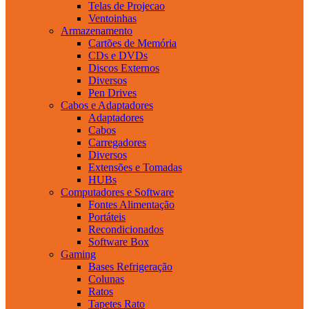
Telas de Projecao
Ventoinhas
Armazenamento
Cartões de Memória
CDs e DVDs
Discos Externos
Diversos
Pen Drives
Cabos e Adaptadores
Adaptadores
Cabos
Carregadores
Diversos
Extensões e Tomadas
HUBs
Computadores e Software
Fontes Alimentação
Portáteis
Recondicionados
Software Box
Gaming
Bases Refrigeração
Colunas
Ratos
Tapetes Rato