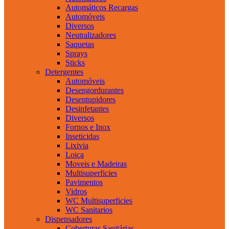
Automáticos Recargas
Automóveis
Diversos
Neutralizadores
Saquetas
Sprays
Sticks
Detergentes
Automóveis
Desengordurantes
Desentupidores
Desinfetantes
Diversos
Fornos e Inox
Inseticidas
Lixivia
Loiça
Moveis e Madeiras
Multisuperficies
Pavimentos
Vidros
WC Multisuperficies
WC Sanitarios
Dispensadores
Coberturas Sanitárias