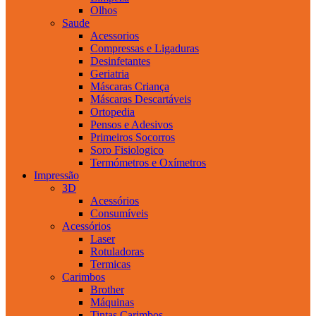
Olhos
Saude
Acessorios
Compressas e Ligaduras
Desinfetantes
Geriatria
Máscaras Criança
Máscaras Descartáveis
Ortopedia
Pensos e Adesivos
Primeiros Socorros
Soro Fisiologico
Termómetros e Oxímetros
Impressão
3D
Acessórios
Consumíveis
Acessórios
Laser
Rotuladoras
Termicas
Carimbos
Brother
Máquinas
Tintas Carimbos