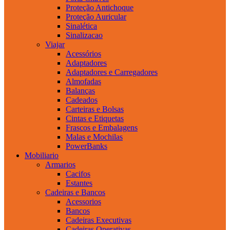
Proteção Antichoque
Proteção Auricular
Sinalética
Sinalizacao
Viajar
Acessórios
Adaptadores
Adaptadores e Carregadores
Almofadas
Balanças
Cadeados
Carteiras e Bolsas
Cintas e Etiquetas
Frascos e Embalagens
Malas e Mochilas
PowerBanks
Mobiliario
Armarios
Cacifos
Estantes
Cadeiras e Bancos
Acessorios
Bancos
Cadeiras Executivas
Cadeiras Operativas