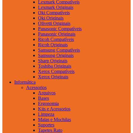
Lexmark Compatíveis
Lexmark Originais
Oki Compatíveis
Oki Originais
Olivetti Originais
Panasonic Compatíveis
Panasonic Originais
Ricoh Compatíveis
Ricoh Originais
Samsung Compatíveis
Samsung Originais
Sharp Originais
Toshiba Originais
Xerox Compatíveis
Xerox Originais
Informática
Acessorios
Arquivos
Bases
Ergonomia
Kits e Acessorios
Limpeza
Malas e Mochilas
Suportes
Tapetes Rato