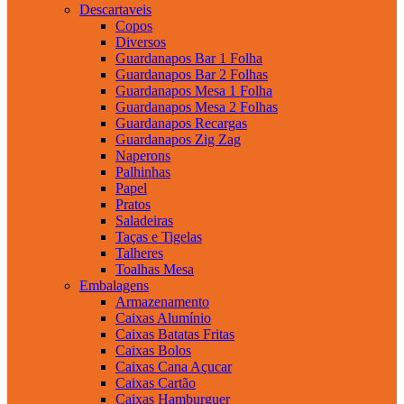
Descartaveis
Copos
Diversos
Guardanapos Bar 1 Folha
Guardanapos Bar 2 Folhas
Guardanapos Mesa 1 Folha
Guardanapos Mesa 2 Folhas
Guardanapos Recargas
Guardanapos Zig Zag
Naperons
Palhinhas
Papel
Pratos
Saladeiras
Taças e Tigelas
Talheres
Toalhas Mesa
Embalagens
Armazenamento
Caixas Alumínio
Caixas Batatas Fritas
Caixas Bolos
Caixas Cana Açucar
Caixas Cartão
Caixas Hamburguer