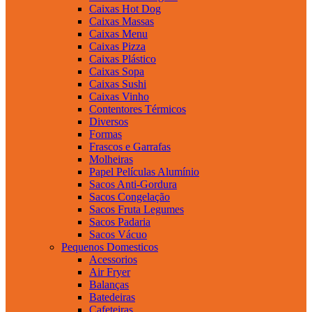
Caixas Hot Dog
Caixas Massas
Caixas Menu
Caixas Pizza
Caixas Plástico
Caixas Sopa
Caixas Sushi
Caixas Vinho
Contentores Térmicos
Diversos
Formas
Frascos e Garrafas
Molheiras
Papel Películas Alumínio
Sacos Anti-Gordura
Sacos Congelação
Sacos Fruta Legumes
Sacos Padaria
Sacos Vácuo
Pequenos Domesticos
Acessorios
Air Fryer
Balanças
Batedeiras
Cafeteiras