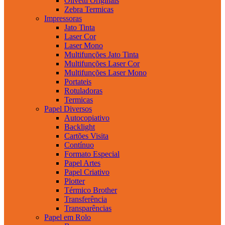
Olivetti Originais
Zebra Termicas
Impressoras
Jato Tinta
Laser Cor
Laser Mono
Multifunções Jato Tinta
Multifunções Laser Cor
Multifunções Laser Mono
Portateis
Rotuladoras
Termicas
Papel Diversos
Autocopiativo
Backlight
Cartões Visita
Contínuo
Formato Especial
Papel Artes
Papel Criativo
Plotter
Térmico Brother
Transferência
Transparências
Papel em Rolo