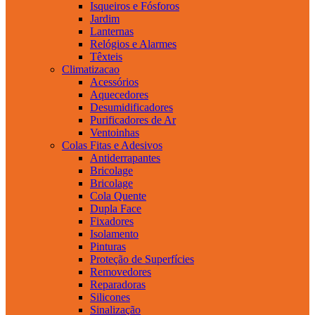
Isqueiros e Fósforos
Jardim
Lanternas
Relógios e Alarmes
Têxteis
Climatizacao
Acessórios
Aquecedores
Desumidificadores
Purificadores de Ar
Ventoinhas
Colas Fitas e Adesivos
Antiderrapantes
Bricolage
Bricolage
Cola Quente
Dupla Face
Fixadores
Isolamento
Pinturas
Proteção de Superfícies
Removedores
Reparadoras
Silicones
Sinalização