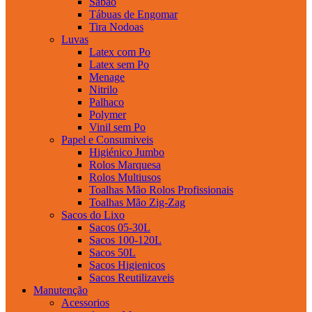
Sabao
Tábuas de Engomar
Tira Nodoas
Luvas
Latex com Po
Latex sem Po
Menage
Nitrilo
Palhaco
Polymer
Vinil sem Po
Papel e Consumiveis
Higiénico Jumbo
Rolos Marquesa
Rolos Multiusos
Toalhas Mão Rolos Profissionais
Toalhas Mão Zig-Zag
Sacos do Lixo
Sacos 05-30L
Sacos 100-120L
Sacos 50L
Sacos Higienicos
Sacos Reutilizaveis
Manutenção
Acessorios