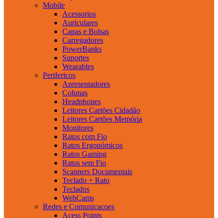
Mobile
Acessorios
Auriculares
Capas e Bolsas
Carregadores
PowerBanks
Suportes
Wearables
Perifericos
Apresentadores
Colunas
Headphones
Leitores Cartões Cidadão
Leitores Cartões Memória
Monitores
Ratos com Fio
Ratos Ergonómicos
Ratos Gaming
Ratos sem Fio
Scanners Documentais
Teclado + Rato
Teclados
WebCams
Redes e Comunicacoes
Acess Points