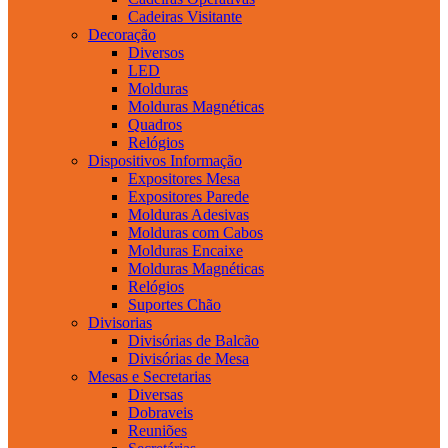
Cadeiras Visitante
Decoração
Diversos
LED
Molduras
Molduras Magnéticas
Quadros
Relógios
Dispositivos Informação
Expositores Mesa
Expositores Parede
Molduras Adesivas
Molduras com Cabos
Molduras Encaixe
Molduras Magnéticas
Relógios
Suportes Chão
Divisorias
Divisórias de Balcão
Divisórias de Mesa
Mesas e Secretarias
Diversas
Dobraveis
Reuniões