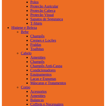
Polos
Proteção Auricular
Proteção Cabeça
Proteção Visual
Sapatos de Segurança
T-Shirts
Higiene e Beleza
Bebe
Champôs
Cremes e Loções
Fraldas
Toalhitas
Cabelo
Amenities
Champôs
Champôs Anti-Caspa
Condicionadores
Equipamentos
Lacas e Espumas
Máscaras e Tratamentos
Corpo
Acessorios
Amenities
Balanças
Coffrets e Necessaires