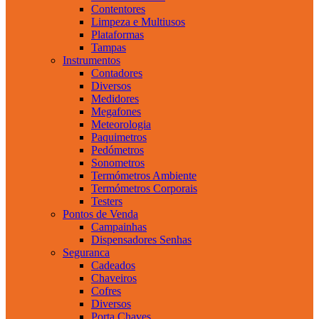
Contentores
Limpeza e Multiusos
Plataformas
Tampas
Instrumentos
Contadores
Diversos
Medidores
Megafones
Meteorologia
Paquimetros
Pedómetros
Sonometros
Termómetros Ambiente
Termómetros Corporais
Testers
Pontos de Venda
Campainhas
Dispensadores Senhas
Seguranca
Cadeados
Chaveiros
Cofres
Diversos
Porta Chaves