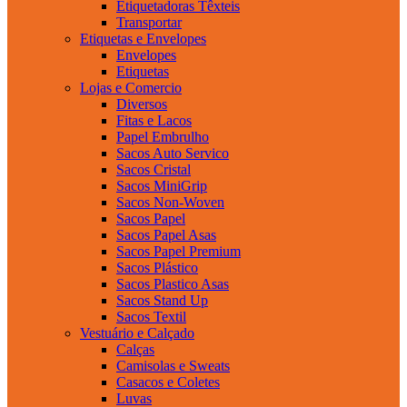
Etiquetadoras Têxteis
Transportar
Etiquetas e Envelopes
Envelopes
Etiquetas
Lojas e Comercio
Diversos
Fitas e Lacos
Papel Embrulho
Sacos Auto Servico
Sacos Cristal
Sacos MiniGrip
Sacos Non-Woven
Sacos Papel
Sacos Papel Asas
Sacos Papel Premium
Sacos Plástico
Sacos Plastico Asas
Sacos Stand Up
Sacos Textil
Vestuário e Calçado
Calças
Camisolas e Sweats
Casacos e Coletes
Luvas