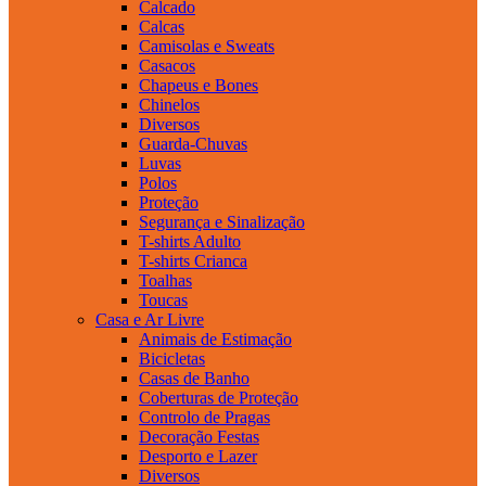
Calcado
Calcas
Camisolas e Sweats
Casacos
Chapeus e Bones
Chinelos
Diversos
Guarda-Chuvas
Luvas
Polos
Proteção
Segurança e Sinalização
T-shirts Adulto
T-shirts Crianca
Toalhas
Toucas
Casa e Ar Livre
Animais de Estimação
Bicicletas
Casas de Banho
Coberturas de Proteção
Controlo de Pragas
Decoração Festas
Desporto e Lazer
Diversos