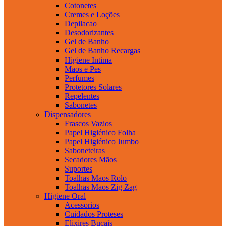
Cotonetes
Cremes e Loções
Depilacao
Desodorizantes
Gel de Banho
Gel de Banho Recargas
Higiene Intima
Maos e Pes
Perfumes
Protetores Solares
Repelentes
Sabonetes
Dispensadores
Frascos Vazios
Papel Higiénico Folha
Papel Higiénico Jumbo
Saboneteiras
Secadores Mãos
Suportes
Toalhas Maos Rolo
Toalhas Maos Zig Zag
Higiene Oral
Acessorios
Cuidados Proteses
Elixires Bucais