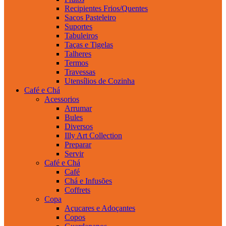
Recipientes Frios/Quentes
Sacos Pasteleiro
Suportes
Tabuleiros
Taças e Tigelas
Talheres
Termos
Travessas
Utensílios de Cozinha
Café e Chá
Acessorios
Arrumar
Bules
Diversos
Illy Art Collection
Preparar
Servir
Café e Chá
Café
Chá e Infusões
Coffrets
Copa
Açucares e Adoçantes
Copos