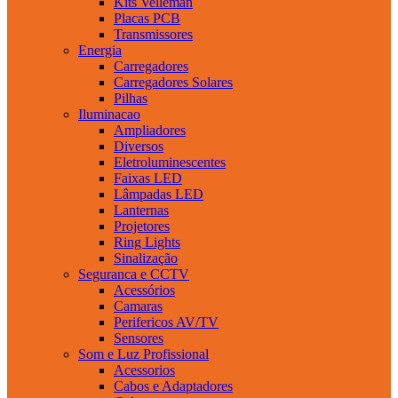
Kits Velleman
Placas PCB
Transmissores
Energia
Carregadores
Carregadores Solares
Pilhas
Iluminacao
Ampliadores
Diversos
Eletroluminescentes
Faixas LED
Lâmpadas LED
Lanternas
Projetores
Ring Lights
Sinalização
Seguranca e CCTV
Acessórios
Camaras
Perifericos AV/TV
Sensores
Som e Luz Profissional
Acessorios
Cabos e Adaptadores