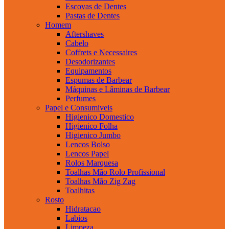
Escovas de Dentes
Pastas de Dentes
Homem
Aftershaves
Cabelo
Coffrets e Necessaires
Desodorizantes
Equipamentos
Espumas de Barbear
Máquinas e Lâminas de Barbear
Perfumes
Papel e Consumiveis
Higienico Domestico
Higienico Folha
Higienico Jumbo
Lencos Bolso
Lencos Papel
Rolos Marquesa
Toalhas Mão Rolo Profissional
Toalhas Mão Zig Zag
Toalhitas
Rosto
Hidratacao
Labios
Limpeza