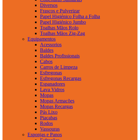
Diversos
Frascos e Pulverizar
Papel Higiénico Folha a Folha
Papel Higiénico Jumbo
Toalhas Mãos Rolo
Toalhas Mãos Zig-Zag
Equipamentos
Acessorios
Baldes
Baldes Profissionais
Cabos
Carros de Limpeza
Esfregonas
Esfregonas Recargas
Espanadores
Lava Vidros
Mopas
Mopas Armações
Mopas Recargas
Pás Lixo
Piaçabas
Rodos
Vassouras
Esponjas e Panos