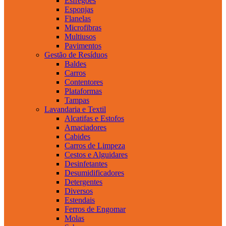
Esfregões
Esponjas
Flanelas
Microfibras
Multiusos
Pavimentos
Gestão de Resíduos
Baldes
Carros
Contentores
Plataformas
Tampas
Lavandaria e Textil
Alcatifas e Estofos
Amaciadores
Cabides
Carros de Limpeza
Cestos e Alguidares
Desinfetantes
Desumidificadores
Detergentes
Diversos
Estendais
Ferros de Engomar
Molas