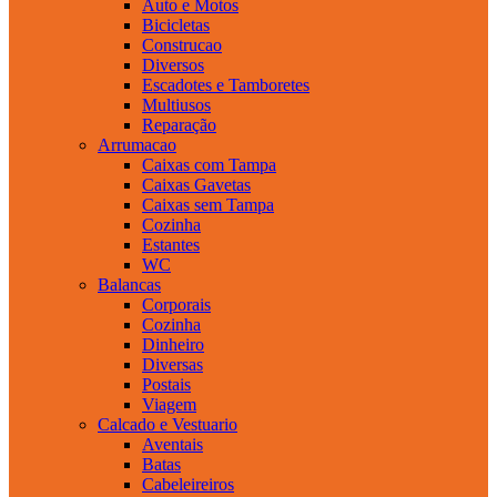
Auto e Motos
Bicicletas
Construcao
Diversos
Escadotes e Tamboretes
Multiusos
Reparação
Arrumacao
Caixas com Tampa
Caixas Gavetas
Caixas sem Tampa
Cozinha
Estantes
WC
Balancas
Corporais
Cozinha
Dinheiro
Diversas
Postais
Viagem
Calcado e Vestuario
Aventais
Batas
Cabeleireiros