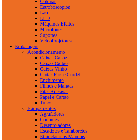
Colunas
Estroboscopios
Laser
LED
Máquinas Efeitos
Microfones
Suportes
VideoProjetores
Embalagem
Acondicionamento
Caixas Cabaz
Caixas Cartao
Caixas Vinho
Cintas Fios e Cordel
Enchimento
Filmes e Mangas
Fitas Adesivas
Papel e Cartao
Tubos
Equipamentos
Agrafadores
Cortantes
Desenroladores
Escadotes e Tamboretes
Etiquetadoras Manuais