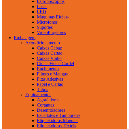
Estroboscopios
Laser
LED
Máquinas Efeitos
Microfones
Suportes
VideoProjetores
Embalagem
Acondicionamento
Caixas Cabaz
Caixas Cartao
Caixas Vinho
Cintas Fios e Cordel
Enchimento
Filmes e Mangas
Fitas Adesivas
Papel e Cartao
Tubos
Equipamentos
Agrafadores
Cortantes
Desenroladores
Escadotes e Tamboretes
Etiquetadoras Manuais
Etiquetadoras Têxteis