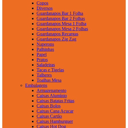
Copos
Diversos
Guardanapos Bar 1 Folha
Guardanapos Bar 2 Folhas
Guardanapos Mesa 1 Folha
Guardanapos Mesa 2 Folhas
Guardanapos Recargas
Guardanapos Zig Zag
Naperons
Palhinhas
Papel
Pratos
Saladeiras
Taças e Tigelas
Talheres
Toalhas Mesa
Embalagens
Armazenamento
Caixas Alumínio
Caixas Batatas Fritas
Caixas Bolos
Caixas Cana Açucar
Caixas Cartão
Caixas Hamburguer
Caixas Hot Dog