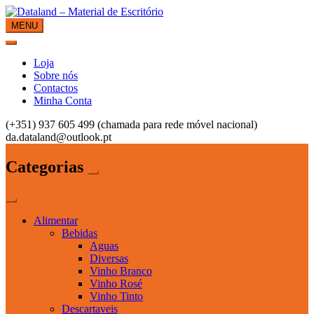
Skip
to
MENU
Dataland – Material de Escritório
Material de Escritório
content
Loja
Sobre nós
Contactos
Minha Conta
(+351) 937 605 499 (chamada para rede móvel nacional)
da.dataland@outlook.pt
Categorias
Alimentar
Bebidas
Aguas
Diversas
Vinho Branco
Vinho Rosé
Vinho Tinto
Descartaveis