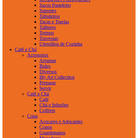
Sacos Pasteleiro
Suportes
Tabuleiros
Taças e Tigelas
Talheres
Termos
Travessas
Utensílios de Cozinha
Café e Chá
Acessorios
Arrumar
Bules
Diversos
Illy Art Collection
Preparar
Servir
Café e Chá
Café
Chá e Infusões
Coffrets
Copa
Açucares e Adoçantes
Copos
Guardanapos