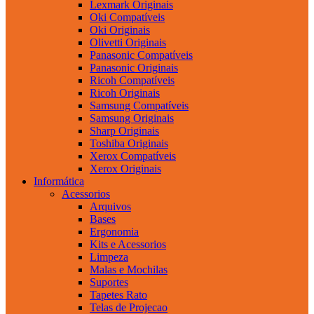
Lexmark Originais
Oki Compatíveis
Oki Originais
Olivetti Originais
Panasonic Compatíveis
Panasonic Originais
Ricoh Compatíveis
Ricoh Originais
Samsung Compatíveis
Samsung Originais
Sharp Originais
Toshiba Originais
Xerox Compatíveis
Xerox Originais
Informática
Acessorios
Arquivos
Bases
Ergonomia
Kits e Acessorios
Limpeza
Malas e Mochilas
Suportes
Tapetes Rato
Telas de Projecao