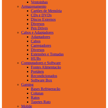
Ventoinhas
Armazenamento
Cartões de Memória
CDs e DVDs
Discos Externos
Diversos
Pen Drives
Cabos e Adaptadores
Adaptadores
Cabos
Carregadores
Diversos
Extensões e Tomadas
HUBs
Computadores e Software
Fontes Alimentação
Portáteis
Recondicionados
Software Box
Gaming
Bases Refrigeração
Colunas
Ratos
Tapetes Rato
Mobile