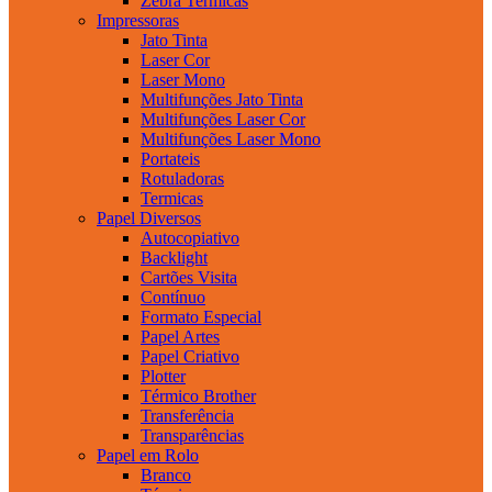
Zebra Termicas
Impressoras
Jato Tinta
Laser Cor
Laser Mono
Multifunções Jato Tinta
Multifunções Laser Cor
Multifunções Laser Mono
Portateis
Rotuladoras
Termicas
Papel Diversos
Autocopiativo
Backlight
Cartões Visita
Contínuo
Formato Especial
Papel Artes
Papel Criativo
Plotter
Térmico Brother
Transferência
Transparências
Papel em Rolo
Branco