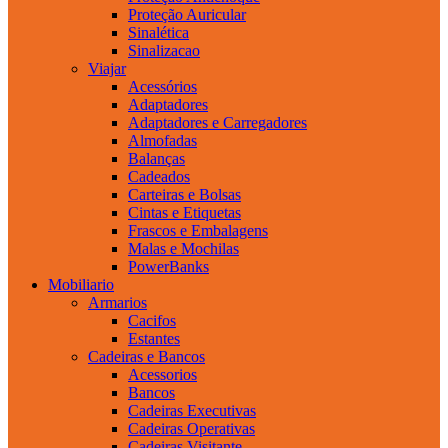
Proteção Auricular
Sinalética
Sinalizacao
Viajar
Acessórios
Adaptadores
Adaptadores e Carregadores
Almofadas
Balanças
Cadeados
Carteiras e Bolsas
Cintas e Etiquetas
Frascos e Embalagens
Malas e Mochilas
PowerBanks
Mobiliario
Armarios
Cacifos
Estantes
Cadeiras e Bancos
Acessorios
Bancos
Cadeiras Executivas
Cadeiras Operativas
Cadeiras Visitante