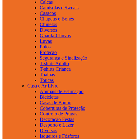
Calcas
Camisolas e Sweats
Casacos
Chapeus e Bones
Chinelos
Diversos
Guarda-Chuvas
Luvas
Polos
Proteção
Segurança e Sinalização
T-shirts Adulto
T-shirts Crianca
Toalhas
Toucas
Casa e Ar Livre
Animais de Estimação
Bicicletas
Casas de Banho
Coberturas de Proteção
Controlo de Pragas
Decoração Festas
Desporto e Lazer
Diversos
Isqueiros e Fósforos