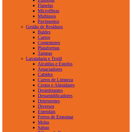
Esponjas
Flanelas
Microfibras
Multiusos
Pavimentos
Gestão de Resíduos
Baldes
Carros
Contentores
Plataformas
Tampas
Lavandaria e Textil
Alcatifas e Estofos
Amaciadores
Cabides
Carros de Limpeza
Cestos e Alguidares
Desinfetantes
Desumidificadores
Detergentes
Diversos
Estendais
Ferros de Engomar
Molas
Sabao