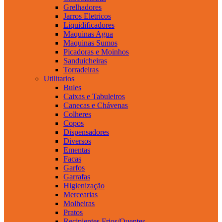
Grelhadores
Jarros Eletricos
Liquidificadores
Maquinas Agua
Maquinas Sumos
Picadoras e Moinhos
Sanduicheiras
Torradeiras
Utilitarios
Bules
Caixas e Tabuleiros
Canecas e Chávenas
Colheres
Copos
Dispensadores
Diversos
Ementas
Facas
Garfos
Garrafas
Higienização
Mercearias
Molheiras
Pratos
Recipientes Frios/Quentes