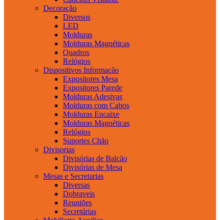
Decoração
Diversos
LED
Molduras
Molduras Magnéticas
Quadros
Relógios
Dispositivos Informação
Expositores Mesa
Expositores Parede
Molduras Adesivas
Molduras com Cabos
Molduras Encaixe
Molduras Magnéticas
Relógios
Suportes Chão
Divisorias
Divisórias de Balcão
Divisórias de Mesa
Mesas e Secretarias
Diversas
Dobraveis
Reuniões
Secretárias