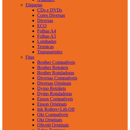
Etiquetas
CDs e DVDs
Cores Diversas
Diversas
ECO
Folhas A4
Folhas A5
Lombadas
Termicas
Transparentes
Fitas
Brother Compatíveis
Brother Retrateis
Brother Rotuladoras
Diversas Compatíveis
Diversas Originais
Dymo Retráteis
Dymo Rotuladoras
Epson Compatíveis
Epson Originais
Ink Rollers+Lift-Off
Oki Compatíveis
Oki Originais
Olivetti Originais