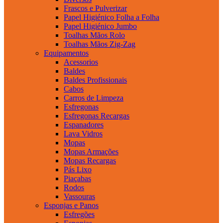
Frascos e Pulverizar
Papel Higiénico Folha a Folha
Papel Higiénico Jumbo
Toalhas Mãos Rolo
Toalhas Mãos Zig-Zag
Equipamentos
Acessorios
Baldes
Baldes Profissionais
Cabos
Carros de Limpeza
Esfregonas
Esfregonas Recargas
Espanadores
Lava Vidros
Mopas
Mopas Armações
Mopas Recargas
Pás Lixo
Piaçabas
Rodos
Vassouras
Esponjas e Panos
Esfregões