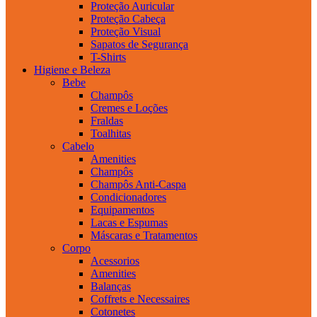
Proteção Auricular
Proteção Cabeça
Proteção Visual
Sapatos de Segurança
T-Shirts
Higiene e Beleza
Bebe
Champôs
Cremes e Loções
Fraldas
Toalhitas
Cabelo
Amenities
Champôs
Champôs Anti-Caspa
Condicionadores
Equipamentos
Lacas e Espumas
Máscaras e Tratamentos
Corpo
Acessorios
Amenities
Balanças
Coffrets e Necessaires
Cotonetes