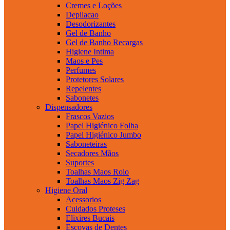
Cremes e Loções
Depilacao
Desodorizantes
Gel de Banho
Gel de Banho Recargas
Higiene Intima
Maos e Pes
Perfumes
Protetores Solares
Repelentes
Sabonetes
Dispensadores
Frascos Vazios
Papel Higiénico Folha
Papel Higiénico Jumbo
Saboneteiras
Secadores Mãos
Suportes
Toalhas Maos Rolo
Toalhas Maos Zig Zag
Higiene Oral
Acessorios
Cuidados Proteses
Elixires Bucais
Escovas de Dentes