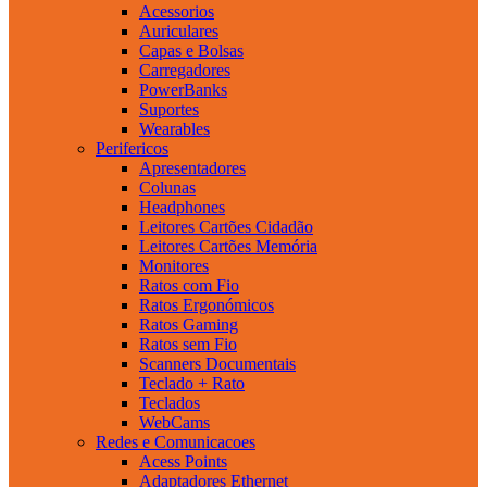
Acessorios
Auriculares
Capas e Bolsas
Carregadores
PowerBanks
Suportes
Wearables
Perifericos
Apresentadores
Colunas
Headphones
Leitores Cartões Cidadão
Leitores Cartões Memória
Monitores
Ratos com Fio
Ratos Ergonómicos
Ratos Gaming
Ratos sem Fio
Scanners Documentais
Teclado + Rato
Teclados
WebCams
Redes e Comunicacoes
Acess Points
Adaptadores Ethernet