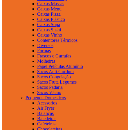
Caixas Massas
Caixas Menu
Caixas Pizza
Caixas Plástico
Caixas Sopa
Caixas Sushi
Caixas Vinho
Contentores Térmicos
Diversos
Formas
Frascos e Garrafas
Molheiras
Papel Películas Alumínio
Sacos Anti-Gordura
Sacos Congelação
Sacos Fruta Legumes
Sacos Padaria
Sacos Vácuo
Pequenos Domesticos
Acessorios
Air Fryer
Balanças
Batedeiras
Cafeteiras
Chocolateiras