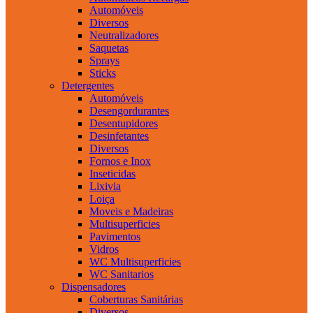
Automóveis
Diversos
Neutralizadores
Saquetas
Sprays
Sticks
Detergentes
Automóveis
Desengordurantes
Desentupidores
Desinfetantes
Diversos
Fornos e Inox
Inseticidas
Lixivia
Loiça
Moveis e Madeiras
Multisuperficies
Pavimentos
Vidros
WC Multisuperficies
WC Sanitarios
Dispensadores
Coberturas Sanitárias
Diversos