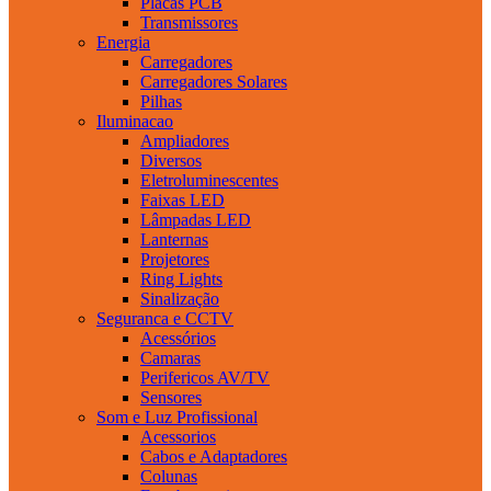
Placas PCB
Transmissores
Energia
Carregadores
Carregadores Solares
Pilhas
Iluminacao
Ampliadores
Diversos
Eletroluminescentes
Faixas LED
Lâmpadas LED
Lanternas
Projetores
Ring Lights
Sinalização
Seguranca e CCTV
Acessórios
Camaras
Perifericos AV/TV
Sensores
Som e Luz Profissional
Acessorios
Cabos e Adaptadores
Colunas