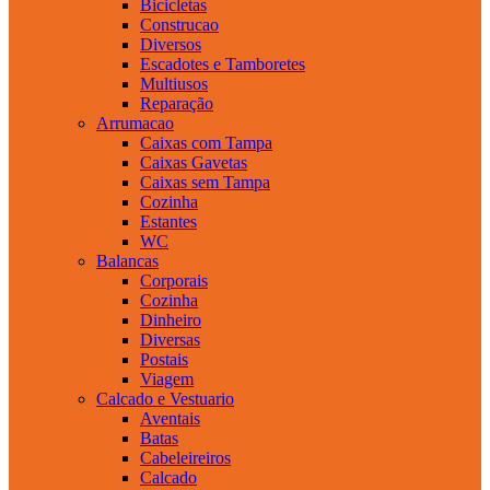
Bicicletas
Construcao
Diversos
Escadotes e Tamboretes
Multiusos
Reparação
Arrumacao
Caixas com Tampa
Caixas Gavetas
Caixas sem Tampa
Cozinha
Estantes
WC
Balancas
Corporais
Cozinha
Dinheiro
Diversas
Postais
Viagem
Calcado e Vestuario
Aventais
Batas
Cabeleireiros
Calcado