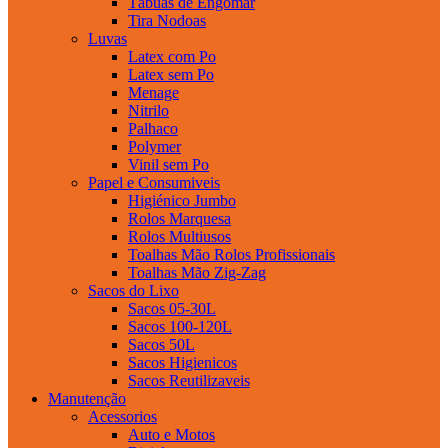
Tábuas de Engomar
Tira Nodoas
Luvas
Latex com Po
Latex sem Po
Menage
Nitrilo
Palhaco
Polymer
Vinil sem Po
Papel e Consumiveis
Higiénico Jumbo
Rolos Marquesa
Rolos Multiusos
Toalhas Mão Rolos Profissionais
Toalhas Mão Zig-Zag
Sacos do Lixo
Sacos 05-30L
Sacos 100-120L
Sacos 50L
Sacos Higienicos
Sacos Reutilizaveis
Manutenção
Acessorios
Auto e Motos