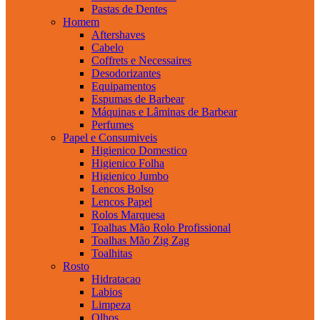
Pastas de Dentes
Homem
Aftershaves
Cabelo
Coffrets e Necessaires
Desodorizantes
Equipamentos
Espumas de Barbear
Máquinas e Lâminas de Barbear
Perfumes
Papel e Consumiveis
Higienico Domestico
Higienico Folha
Higienico Jumbo
Lencos Bolso
Lencos Papel
Rolos Marquesa
Toalhas Mão Rolo Profissional
Toalhas Mão Zig Zag
Toalhitas
Rosto
Hidratacao
Labios
Limpeza
Olhos