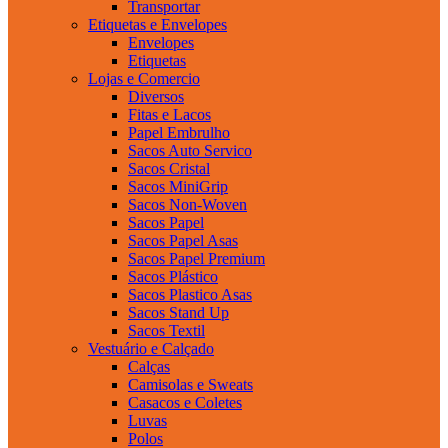
Transportar
Etiquetas e Envelopes
Envelopes
Etiquetas
Lojas e Comercio
Diversos
Fitas e Lacos
Papel Embrulho
Sacos Auto Servico
Sacos Cristal
Sacos MiniGrip
Sacos Non-Woven
Sacos Papel
Sacos Papel Asas
Sacos Papel Premium
Sacos Plástico
Sacos Plastico Asas
Sacos Stand Up
Sacos Textil
Vestuário e Calçado
Calças
Camisolas e Sweats
Casacos e Coletes
Luvas
Polos