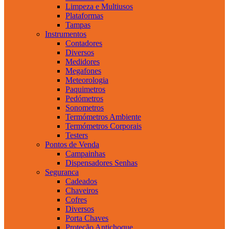
Limpeza e Multiusos
Plataformas
Tampas
Instrumentos
Contadores
Diversos
Medidores
Megafones
Meteorologia
Paquimetros
Pedómetros
Sonometros
Termómetros Ambiente
Termómetros Corporais
Testers
Pontos de Venda
Campainhas
Dispensadores Senhas
Seguranca
Cadeados
Chaveiros
Cofres
Diversos
Porta Chaves
Proteção Antichoque