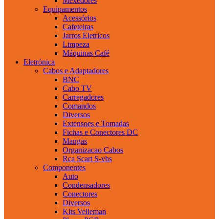
Mexedores
Equipamentos
Acessórios
Cafeteiras
Jarros Eletricos
Limpeza
Máquinas Café
Eletrónica
Cabos e Adaptadores
BNC
Cabo TV
Carregadores
Comandos
Diversos
Extensoes e Tomadas
Fichas e Conectores DC
Mangas
Organizacao Cabos
Rca Scart S-vhs
Componentes
Auto
Condensadores
Conectores
Diversos
Kits Velleman