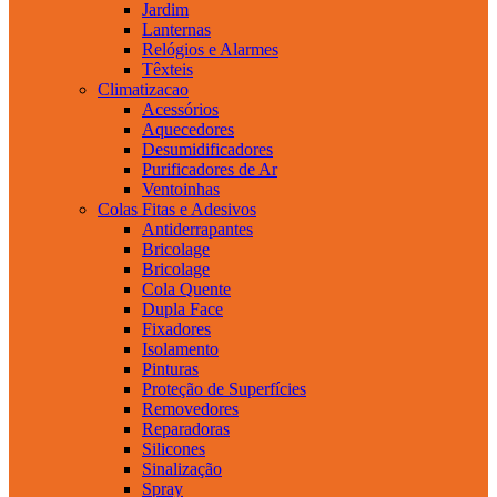
Jardim
Lanternas
Relógios e Alarmes
Têxteis
Climatizacao
Acessórios
Aquecedores
Desumidificadores
Purificadores de Ar
Ventoinhas
Colas Fitas e Adesivos
Antiderrapantes
Bricolage
Bricolage
Cola Quente
Dupla Face
Fixadores
Isolamento
Pinturas
Proteção de Superfícies
Removedores
Reparadoras
Silicones
Sinalização
Spray