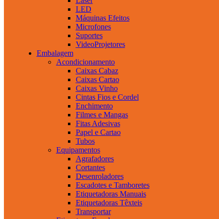
Laser
LED
Máquinas Efeitos
Microfones
Suportes
VideoProjetores
Embalagem
Acondicionamento
Caixas Cabaz
Caixas Cartao
Caixas Vinho
Cintas Fios e Cordel
Enchimento
Filmes e Mangas
Fitas Adesivas
Papel e Cartao
Tubos
Equipamentos
Agrafadores
Cortantes
Desenroladores
Escadotes e Tamboretes
Etiquetadoras Manuais
Etiquetadoras Têxteis
Transportar