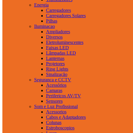
Energia
Carregadores
Carregadores Solares
Pilhas
Iluminacao
Ampliadores
Diversos
Eletroluminescentes
Faixas LED
Lâmpadas LED
Lanternas
Projetores
Ring Lights
Sinalização
Seguranca e CCTV
Acessórios
Camaras
Perifericos AV/TV
Sensores
Som e Luz Profissional
Acessorios
Cabos e Adaptadores
Colunas
Estroboscopios