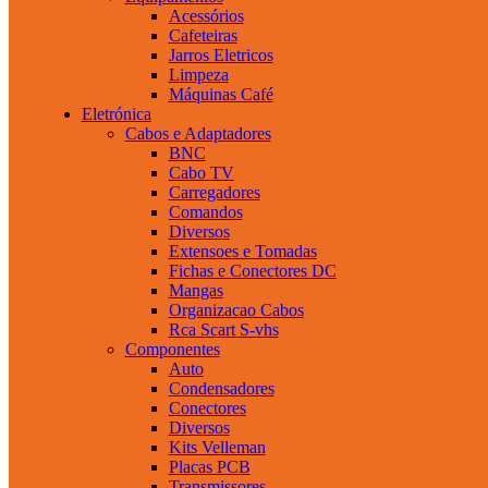
Acessórios
Cafeteiras
Jarros Eletricos
Limpeza
Máquinas Café
Eletrónica
Cabos e Adaptadores
BNC
Cabo TV
Carregadores
Comandos
Diversos
Extensoes e Tomadas
Fichas e Conectores DC
Mangas
Organizacao Cabos
Rca Scart S-vhs
Componentes
Auto
Condensadores
Conectores
Diversos
Kits Velleman
Placas PCB
Transmissores