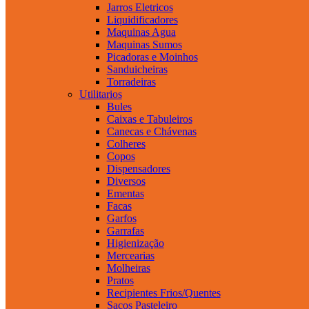
Jarros Eletricos
Liquidificadores
Maquinas Agua
Maquinas Sumos
Picadoras e Moinhos
Sanduicheiras
Torradeiras
Utilitarios
Bules
Caixas e Tabuleiros
Canecas e Chávenas
Colheres
Copos
Dispensadores
Diversos
Ementas
Facas
Garfos
Garrafas
Higienização
Mercearias
Molheiras
Pratos
Recipientes Frios/Quentes
Sacos Pasteleiro