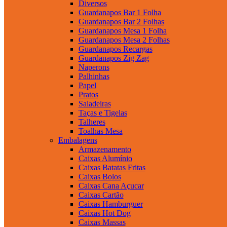
Diversos
Guardanapos Bar 1 Folha
Guardanapos Bar 2 Folhas
Guardanapos Mesa 1 Folha
Guardanapos Mesa 2 Folhas
Guardanapos Recargas
Guardanapos Zig Zag
Naperons
Palhinhas
Papel
Pratos
Saladeiras
Taças e Tigelas
Talheres
Toalhas Mesa
Embalagens
Armazenamento
Caixas Alumínio
Caixas Batatas Fritas
Caixas Bolos
Caixas Cana Açucar
Caixas Cartão
Caixas Hamburguer
Caixas Hot Dog
Caixas Massas