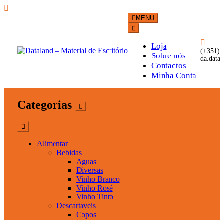
Skip
MENU
to
content
Loja
(+351)
Sobre nós
da.dat
Contactos
Dataland – Material de Esc
Material de Escritório
Minha Conta
Categorias
Alimentar
Bebidas
Aguas
Diversas
Vinho Branco
Vinho Rosé
Vinho Tinto
Descartaveis
Copos