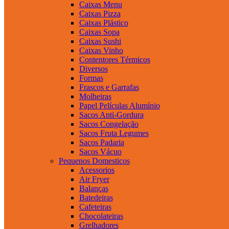
Caixas Menu
Caixas Pizza
Caixas Plástico
Caixas Sopa
Caixas Sushi
Caixas Vinho
Contentores Térmicos
Diversos
Formas
Frascos e Garrafas
Molheiras
Papel Películas Alumínio
Sacos Anti-Gordura
Sacos Congelação
Sacos Fruta Legumes
Sacos Padaria
Sacos Vácuo
Pequenos Domesticos
Acessorios
Air Fryer
Balanças
Batedeiras
Cafeteiras
Chocolateiras
Grelhadores