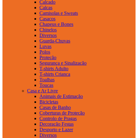
Calcado
Calcas
Camisolas e Sweats
Casacos
Chapeus e Bones
Chinelos
Diversos
Guarda-Chuvas
Luvas
Polos
Proteção
Segurança e Sinalização
T-shirts Adulto
T-shirts Crianca
Toalhas
Toucas
Casa e Ar Livre
Animais de Estimação
Bicicletas
Casas de Banho
Coberturas de Proteção
Controlo de Pragas
Decoração Festas
Desporto e Lazer
Diversos