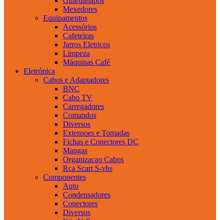
Guardanapos
Mexedores
Equipamentos
Acessórios
Cafeteiras
Jarros Eletricos
Limpeza
Máquinas Café
Eletrónica
Cabos e Adaptadores
BNC
Cabo TV
Carregadores
Comandos
Diversos
Extensoes e Tomadas
Fichas e Conectores DC
Mangas
Organizacao Cabos
Rca Scart S-vhs
Componentes
Auto
Condensadores
Conectores
Diversos