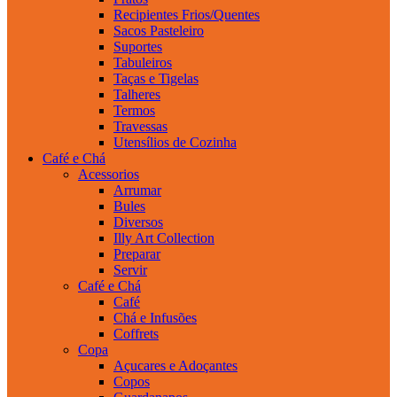
Recipientes Frios/Quentes
Sacos Pasteleiro
Suportes
Tabuleiros
Taças e Tigelas
Talheres
Termos
Travessas
Utensílios de Cozinha
Café e Chá
Acessorios
Arrumar
Bules
Diversos
Illy Art Collection
Preparar
Servir
Café e Chá
Café
Chá e Infusões
Coffrets
Copa
Açucares e Adoçantes
Copos