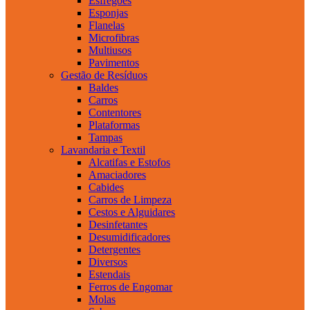
Esfregões
Esponjas
Flanelas
Microfibras
Multiusos
Pavimentos
Gestão de Resíduos
Baldes
Carros
Contentores
Plataformas
Tampas
Lavandaria e Textil
Alcatifas e Estofos
Amaciadores
Cabides
Carros de Limpeza
Cestos e Alguidares
Desinfetantes
Desumidificadores
Detergentes
Diversos
Estendais
Ferros de Engomar
Molas