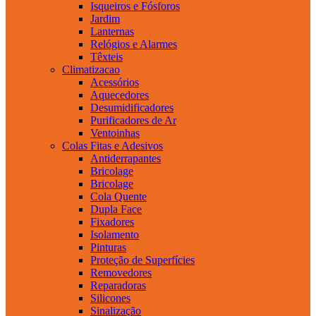
Isqueiros e Fósforos
Jardim
Lanternas
Relógios e Alarmes
Têxteis
Climatizacao
Acessórios
Aquecedores
Desumidificadores
Purificadores de Ar
Ventoinhas
Colas Fitas e Adesivos
Antiderrapantes
Bricolage
Bricolage
Cola Quente
Dupla Face
Fixadores
Isolamento
Pinturas
Proteção de Superfícies
Removedores
Reparadoras
Silicones
Sinalização