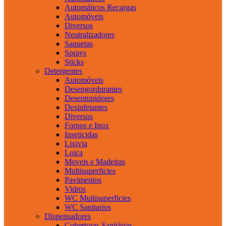
Automáticos Recargas
Automóveis
Diversos
Neutralizadores
Saquetas
Sprays
Sticks
Detergentes
Automóveis
Desengordurantes
Desentupidores
Desinfetantes
Diversos
Fornos e Inox
Inseticidas
Lixivia
Loiça
Moveis e Madeiras
Multisuperficies
Pavimentos
Vidros
WC Multisuperficies
WC Sanitarios
Dispensadores
Coberturas Sanitárias