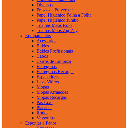
Diversos
Frascos e Pulverizar
Papel Higiénico Folha a Folha
Papel Higiénico Jumbo
Toalhas Mãos Rolo
Toalhas Mãos Zig-Zag
Equipamentos
Acessorios
Baldes
Baldes Profissionais
Cabos
Carros de Limpeza
Esfregonas
Esfregonas Recargas
Espanadores
Lava Vidros
Mopas
Mopas Armações
Mopas Recargas
Pás Lixo
Piaçabas
Rodos
Vassouras
Esponjas e Panos