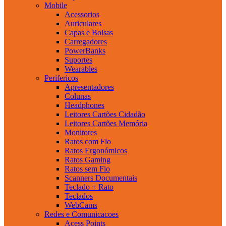
Mobile
Acessorios
Auriculares
Capas e Bolsas
Carregadores
PowerBanks
Suportes
Wearables
Perifericos
Apresentadores
Colunas
Headphones
Leitores Cartões Cidadão
Leitores Cartões Memória
Monitores
Ratos com Fio
Ratos Ergonómicos
Ratos Gaming
Ratos sem Fio
Scanners Documentais
Teclado + Rato
Teclados
WebCams
Redes e Comunicacoes
Acess Points