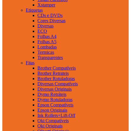
Xstamper
Etiquetas
CDs e DVDs
Cores Diversas
Diversas
ECO
Folhas A4
Folhas A5
Lombadas
Termicas
Transparentes
Fitas
Brother Compatíveis
Brother Retrateis
Brother Rotuladoras
Diversas Compatíveis
Diversas Originais
Dymo Retráteis
Dymo Rotuladoras
Epson Compatíveis
Epson Originais
Ink Rollers+Lift-Off
Oki Compatíveis
Oki Originais