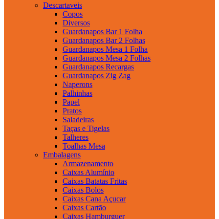
Descartaveis
Copos
Diversos
Guardanapos Bar 1 Folha
Guardanapos Bar 2 Folhas
Guardanapos Mesa 1 Folha
Guardanapos Mesa 2 Folhas
Guardanapos Recargas
Guardanapos Zig Zag
Naperons
Palhinhas
Papel
Pratos
Saladeiras
Taças e Tigelas
Talheres
Toalhas Mesa
Embalagens
Armazenamento
Caixas Alumínio
Caixas Batatas Fritas
Caixas Bolos
Caixas Cana Açucar
Caixas Cartão
Caixas Hamburguer