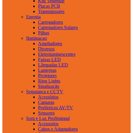
Kits Velleman
Placas PCB
Transmissores
Energia
Carregadores
Carregadores Solares
Pilhas
Iluminacao
Ampliadores
Diversos
Eletroluminescentes
Faixas LED
Lâmpadas LED
Lanternas
Projetores
Ring Lights
Sinalização
Seguranca e CCTV
Acessórios
Camaras
Perifericos AV/TV
Sensores
Som e Luz Profissional
Acessorios
Cabos e Adaptadores