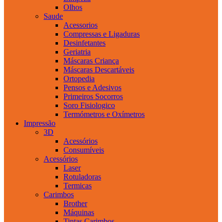
Olhos
Saude
Acessorios
Compressas e Ligaduras
Desinfetantes
Geriatria
Máscaras Criança
Máscaras Descartáveis
Ortopedia
Pensos e Adesivos
Primeiros Socorros
Soro Fisiologico
Termómetros e Oxímetros
Impressão
3D
Acessórios
Consumíveis
Acessórios
Laser
Rotuladoras
Termicas
Carimbos
Brother
Máquinas
Tintas Carimbos