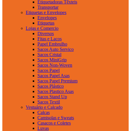
Etiquetadoras Têxteis
Transportar
Etiquetas e Envelopes
Envelopes
Etiquetas
Lojas e Comercio
Diversos
Fitas e Lacos
Papel Embrulho
Sacos Auto Servico
Sacos Cristal
Sacos MiniGrip
Sacos Non-Woven
Sacos Papel
Sacos Papel Asas
Sacos Papel Premium
Sacos Plástico
Sacos Plastico Asas
Sacos Stand Up
Sacos Textil
Vestuário e Calçado
Calças
Camisolas e Sweats
Casacos e Coletes
Luvas