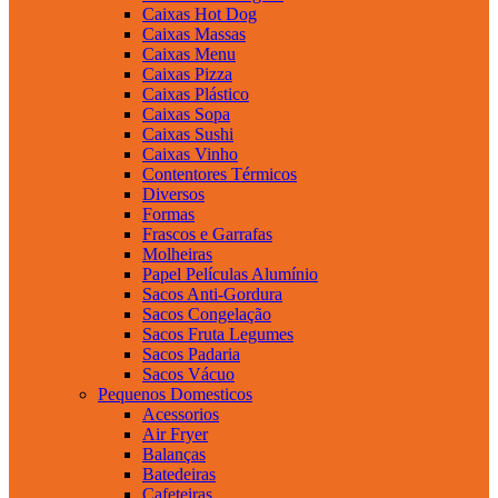
Caixas Hot Dog
Caixas Massas
Caixas Menu
Caixas Pizza
Caixas Plástico
Caixas Sopa
Caixas Sushi
Caixas Vinho
Contentores Térmicos
Diversos
Formas
Frascos e Garrafas
Molheiras
Papel Películas Alumínio
Sacos Anti-Gordura
Sacos Congelação
Sacos Fruta Legumes
Sacos Padaria
Sacos Vácuo
Pequenos Domesticos
Acessorios
Air Fryer
Balanças
Batedeiras
Cafeteiras