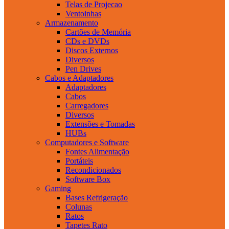
Telas de Projecao
Ventoinhas
Armazenamento
Cartões de Memória
CDs e DVDs
Discos Externos
Diversos
Pen Drives
Cabos e Adaptadores
Adaptadores
Cabos
Carregadores
Diversos
Extensões e Tomadas
HUBs
Computadores e Software
Fontes Alimentação
Portáteis
Recondicionados
Software Box
Gaming
Bases Refrigeração
Colunas
Ratos
Tapetes Rato