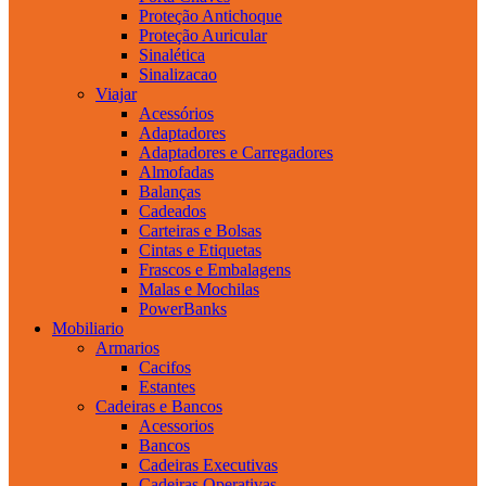
Proteção Antichoque
Proteção Auricular
Sinalética
Sinalizacao
Viajar
Acessórios
Adaptadores
Adaptadores e Carregadores
Almofadas
Balanças
Cadeados
Carteiras e Bolsas
Cintas e Etiquetas
Frascos e Embalagens
Malas e Mochilas
PowerBanks
Mobiliario
Armarios
Cacifos
Estantes
Cadeiras e Bancos
Acessorios
Bancos
Cadeiras Executivas
Cadeiras Operativas