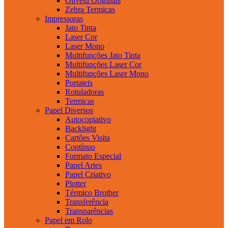
Olivetti Originais
Zebra Termicas
Impressoras
Jato Tinta
Laser Cor
Laser Mono
Multifunções Jato Tinta
Multifunções Laser Cor
Multifunções Laser Mono
Portateis
Rotuladoras
Termicas
Papel Diversos
Autocopiativo
Backlight
Cartões Visita
Contínuo
Formato Especial
Papel Artes
Papel Criativo
Plotter
Térmico Brother
Transferência
Transparências
Papel em Rolo