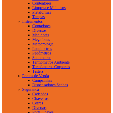
Contentores
Limpeza e Multiusos
Plataformas
Tampas
Instrumentos
Contadores
Diversos
Medidores
Megafones
Meteorologia
Paquimetros
Pedómetros
Sonometros
Termómetros Ambiente
Termómetros Corporais
Testers
Pontos de Venda
Campainhas
Dispensadores Senhas
Seguranca
Cadeados
Chaveiros
Cofres
Diversos
Porta Chaves