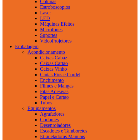
Colunas
Estroboscopios
Laser
LED
Máquinas Efeitos
Microfones
Suportes
VideoProjetores
Embalagem
Acondicionamento
Caixas Cabaz
Caixas Cartao
Caixas Vinho
Cintas Fios e Cordel
Enchimento
Filmes e Mangas
Fitas Adesivas
Papel e Cartao
Tubos
Equipamentos
Agrafadores
Cortantes
Desenroladores
Escadotes e Tamboretes
Etiquetadoras Manuais