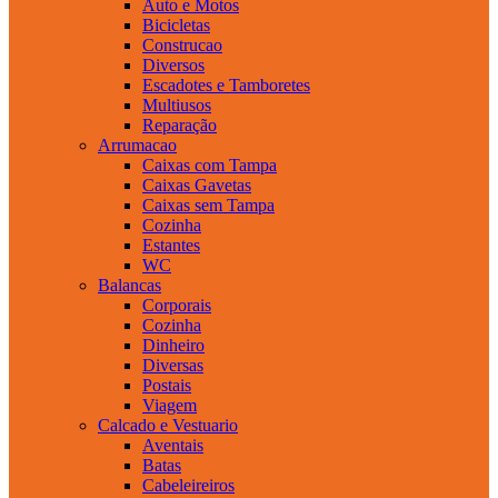
Auto e Motos
Bicicletas
Construcao
Diversos
Escadotes e Tamboretes
Multiusos
Reparação
Arrumacao
Caixas com Tampa
Caixas Gavetas
Caixas sem Tampa
Cozinha
Estantes
WC
Balancas
Corporais
Cozinha
Dinheiro
Diversas
Postais
Viagem
Calcado e Vestuario
Aventais
Batas
Cabeleireiros