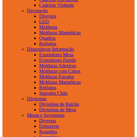
Cadeiras Visitante
Decoração
Diversos
LED
Molduras
Molduras Magnéticas
Quadros
Relógios
Dispositivos Informação
Expositores Mesa
Expositores Parede
Molduras Adesivas
Molduras com Cabos
Molduras Encaixe
Molduras Magnéticas
Relógios
Suportes Chão
Divisorias
Divisórias de Balcão
Divisórias de Mesa
Mesas e Secretarias
Diversas
Dobraveis
Reuniões