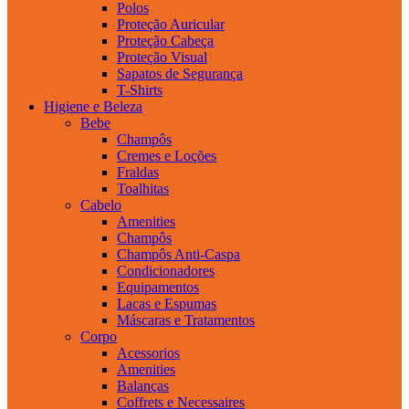
Polos
Proteção Auricular
Proteção Cabeça
Proteção Visual
Sapatos de Segurança
T-Shirts
Higiene e Beleza
Bebe
Champôs
Cremes e Loções
Fraldas
Toalhitas
Cabelo
Amenities
Champôs
Champôs Anti-Caspa
Condicionadores
Equipamentos
Lacas e Espumas
Máscaras e Tratamentos
Corpo
Acessorios
Amenities
Balanças
Coffrets e Necessaires