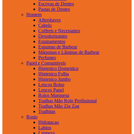
Escovas de Dentes
Pastas de Dentes
Homem
Aftershaves
Cabelo
Coffrets e Necessaires
Desodorizantes
Equipamentos
Espumas de Barbear
Máquinas e Lâminas de Barbear
Perfumes
Papel e Consumiveis
Higienico Domestico
Higienico Folha
Higienico Jumbo
Lencos Bolso
Lencos Papel
Rolos Marquesa
Toalhas Mão Rolo Profissional
Toalhas Mão Zig Zag
Toalhitas
Rosto
Hidratacao
Labios
Limpeza