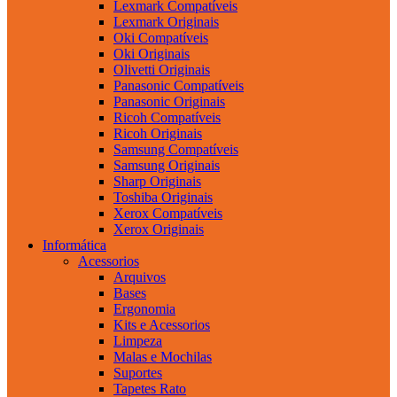
Lexmark Compatíveis
Lexmark Originais
Oki Compatíveis
Oki Originais
Olivetti Originais
Panasonic Compatíveis
Panasonic Originais
Ricoh Compatíveis
Ricoh Originais
Samsung Compatíveis
Samsung Originais
Sharp Originais
Toshiba Originais
Xerox Compatíveis
Xerox Originais
Informática
Acessorios
Arquivos
Bases
Ergonomia
Kits e Acessorios
Limpeza
Malas e Mochilas
Suportes
Tapetes Rato