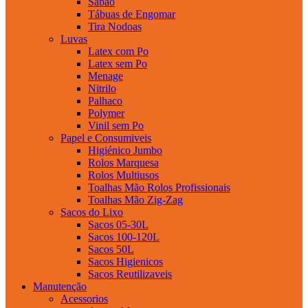
Sabao
Tábuas de Engomar
Tira Nodoas
Luvas
Latex com Po
Latex sem Po
Menage
Nitrilo
Palhaco
Polymer
Vinil sem Po
Papel e Consumiveis
Higiénico Jumbo
Rolos Marquesa
Rolos Multiusos
Toalhas Mão Rolos Profissionais
Toalhas Mão Zig-Zag
Sacos do Lixo
Sacos 05-30L
Sacos 100-120L
Sacos 50L
Sacos Higienicos
Sacos Reutilizaveis
Manutenção
Acessorios