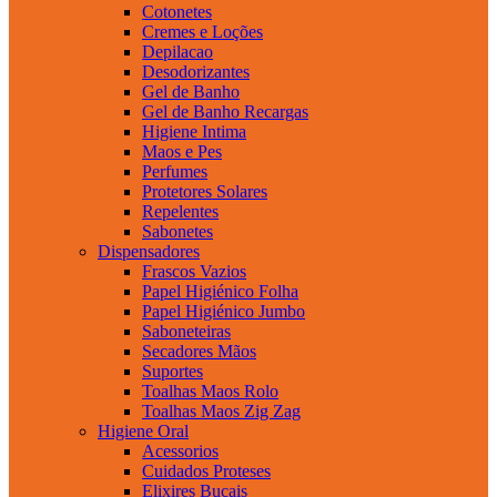
Cotonetes
Cremes e Loções
Depilacao
Desodorizantes
Gel de Banho
Gel de Banho Recargas
Higiene Intima
Maos e Pes
Perfumes
Protetores Solares
Repelentes
Sabonetes
Dispensadores
Frascos Vazios
Papel Higiénico Folha
Papel Higiénico Jumbo
Saboneteiras
Secadores Mãos
Suportes
Toalhas Maos Rolo
Toalhas Maos Zig Zag
Higiene Oral
Acessorios
Cuidados Proteses
Elixires Bucais