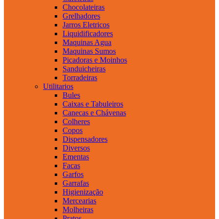
Chocolateiras
Grelhadores
Jarros Eletricos
Liquidificadores
Maquinas Agua
Maquinas Sumos
Picadoras e Moinhos
Sanduicheiras
Torradeiras
Utilitarios
Bules
Caixas e Tabuleiros
Canecas e Chávenas
Colheres
Copos
Dispensadores
Diversos
Ementas
Facas
Garfos
Garrafas
Higienização
Mercearias
Molheiras
Pratos