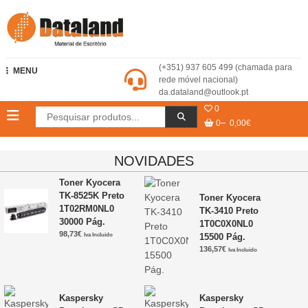
Skip
to
content
Dataland – Material de Escritório
(+351) 937 605 499 (chamada para
MENU
rede móvel nacional)
da.dataland@outlook.pt
0
0
0,00€
NOVIDADES
Toner Kyocera
TK-8525K Preto
Toner Kyocera
1T02RM0NL0
TK-3410 Preto
30000 Pág.
1T0C0X0NL0
98,73
€
Iva Incluido
15500 Pág.
136,57
€
Iva Incluido
Kaspersky
Kaspersky