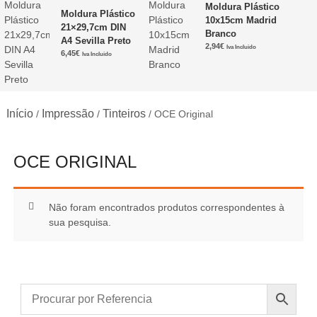
Moldura Plástico
Moldura Plástico
10x15cm Madrid
21×29,7cm DIN
Branco
A4 Sevilla Preto
2,94
€
Iva Incluido
6,45
€
Iva Incluido
Início
Impressão
Tinteiros
/
/
/ OCE Original
OCE ORIGINAL
Não foram encontrados produtos correspondentes à
sua pesquisa.