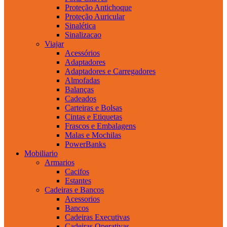
Proteção Antichoque
Proteção Auricular
Sinalética
Sinalizacao
Viajar
Acessórios
Adaptadores
Adaptadores e Carregadores
Almofadas
Balanças
Cadeados
Carteiras e Bolsas
Cintas e Etiquetas
Frascos e Embalagens
Malas e Mochilas
PowerBanks
Mobiliario
Armarios
Cacifos
Estantes
Cadeiras e Bancos
Acessorios
Bancos
Cadeiras Executivas
Cadeiras Operativas