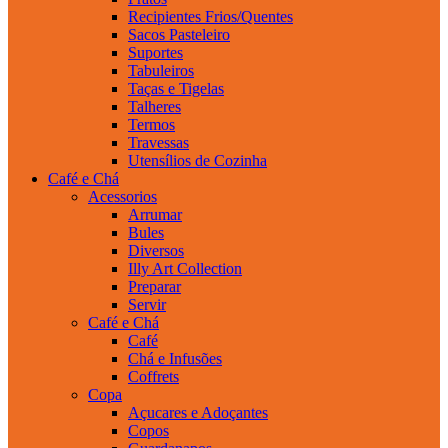
Recipientes Frios/Quentes
Sacos Pasteleiro
Suportes
Tabuleiros
Taças e Tigelas
Talheres
Termos
Travessas
Utensílios de Cozinha
Café e Chá
Acessorios
Arrumar
Bules
Diversos
Illy Art Collection
Preparar
Servir
Café e Chá
Café
Chá e Infusões
Coffrets
Copa
Açucares e Adoçantes
Copos