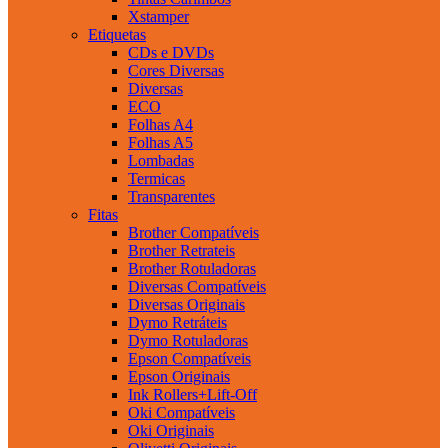
Xstamper
Etiquetas
CDs e DVDs
Cores Diversas
Diversas
ECO
Folhas A4
Folhas A5
Lombadas
Termicas
Transparentes
Fitas
Brother Compatíveis
Brother Retrateis
Brother Rotuladoras
Diversas Compatíveis
Diversas Originais
Dymo Retráteis
Dymo Rotuladoras
Epson Compatíveis
Epson Originais
Ink Rollers+Lift-Off
Oki Compatíveis
Oki Originais