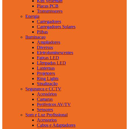
Kits Velleman
Placas PCB
Transmissores
Energia
Carregadores
Carregadores Solares
Pilhas
Iluminacao
Ampliadores
Diversos
Eletroluminescentes
Faixas LED
Lâmpadas LED
Lanternas
Projetores
Ring Lights
Sinalização
Seguranca e CCTV
Acessórios
Camaras
Perifericos AV/TV
Sensores
Som e Luz Profissional
Acessorios
Cabos e Adaptadores