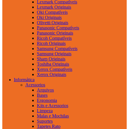
Lexmark Compatíveis
Lexmark Originais
Oki Compatíveis
Oki Originais
Olivetti Originais
Panasonic Compatíveis
Panasonic Originais
Ricoh Compatíveis
Ricoh Originais
Samsung Compatíveis
Samsung Originais
Sharp Originais
Toshiba Originais
Xerox Compatíveis
Xerox Originais
Informática
Acessorios
Arquivos
Bases
Ergonomia
Kits e Acessorios
Limpeza
Malas e Mochilas
Suportes
Tapetes Rato