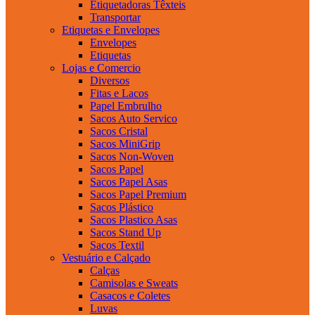
Etiquetadoras Têxteis
Transportar
Etiquetas e Envelopes
Envelopes
Etiquetas
Lojas e Comercio
Diversos
Fitas e Lacos
Papel Embrulho
Sacos Auto Servico
Sacos Cristal
Sacos MiniGrip
Sacos Non-Woven
Sacos Papel
Sacos Papel Asas
Sacos Papel Premium
Sacos Plástico
Sacos Plastico Asas
Sacos Stand Up
Sacos Textil
Vestuário e Calçado
Calças
Camisolas e Sweats
Casacos e Coletes
Luvas