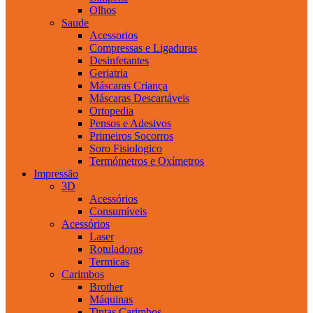
Olhos
Saude
Acessorios
Compressas e Ligaduras
Desinfetantes
Geriatria
Máscaras Criança
Máscaras Descartáveis
Ortopedia
Pensos e Adesivos
Primeiros Socorros
Soro Fisiologico
Termómetros e Oxímetros
Impressão
3D
Acessórios
Consumíveis
Acessórios
Laser
Rotuladoras
Termicas
Carimbos
Brother
Máquinas
Tintas Carimbos