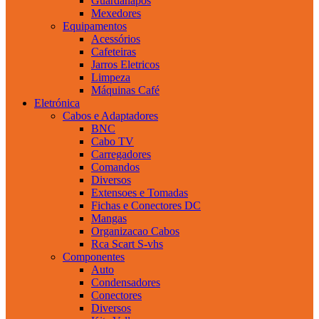
Guardanapos
Mexedores
Equipamentos
Acessórios
Cafeteiras
Jarros Eletricos
Limpeza
Máquinas Café
Eletrónica
Cabos e Adaptadores
BNC
Cabo TV
Carregadores
Comandos
Diversos
Extensoes e Tomadas
Fichas e Conectores DC
Mangas
Organizacao Cabos
Rca Scart S-vhs
Componentes
Auto
Condensadores
Conectores
Diversos