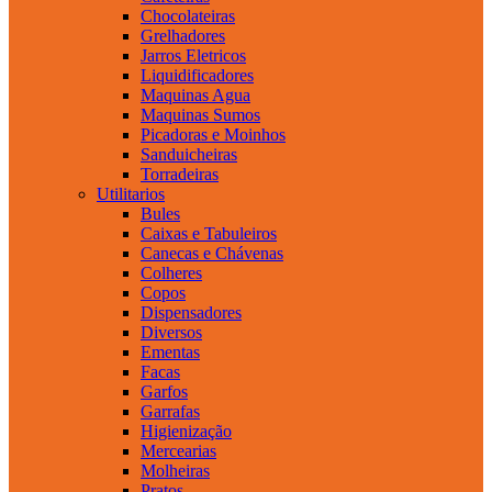
Chocolateiras
Grelhadores
Jarros Eletricos
Liquidificadores
Maquinas Agua
Maquinas Sumos
Picadoras e Moinhos
Sanduicheiras
Torradeiras
Utilitarios
Bules
Caixas e Tabuleiros
Canecas e Chávenas
Colheres
Copos
Dispensadores
Diversos
Ementas
Facas
Garfos
Garrafas
Higienização
Mercearias
Molheiras
Pratos