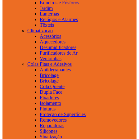
Isqueiros e Fósforos
Jardim
Lanternas
Relógios e Alarmes
Têxteis
Climatizacao
Acessórios
Aquecedores
Desumidificadores
Purificadores de Ar
Ventoinhas
Colas Fitas e Adesivos
Antiderrapantes
Bricolage
Bricolage
Cola Quente
Dupla Face
Fixadores
Isolamento
Pinturas
Proteção de Superfícies
Removedores
Reparadoras
Silicones
Sinalização