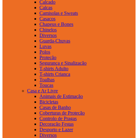
Calcado
Calcas
Camisolas e Sweats
Casacos
Chapeus e Bones
Chinelos
Diversos
Guarda-Chuvas
Luvas
Polos
Proteção
Segurança e Sinalização
T-shirts Adulto
T-shirts Crianca
Toalhas
Toucas
Casa e Ar Livre
Animais de Estimação
Bicicletas
Casas de Banho
Coberturas de Proteção
Controlo de Pragas
Decoração Festas
Desporto e Lazer
Diversos