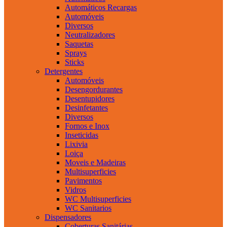
Automáticos Recargas
Automóveis
Diversos
Neutralizadores
Saquetas
Sprays
Sticks
Detergentes
Automóveis
Desengordurantes
Desentupidores
Desinfetantes
Diversos
Fornos e Inox
Inseticidas
Lixivia
Loiça
Moveis e Madeiras
Multisuperficies
Pavimentos
Vidros
WC Multisuperficies
WC Sanitarios
Dispensadores
Coberturas Sanitárias