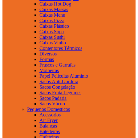
Caixas Hot Dog
Caixas Massas
Caixas Menu
Caixas Pizza
Caixas Plástico
Caixas Sopa
Caixas Sushi
Caixas Vinho
Contentores Térmicos
Diversos
Formas
Frascos e Garrafas
Molheiras
Papel Películas Alumínio
Sacos Anti-Gordura
Sacos Congelação
Sacos Fruta Legumes
Sacos Padaria
Sacos Vácuo
Pequenos Domesticos
Acessorios
Air Fryer
Balanças
Batedeiras
Cafeteiras