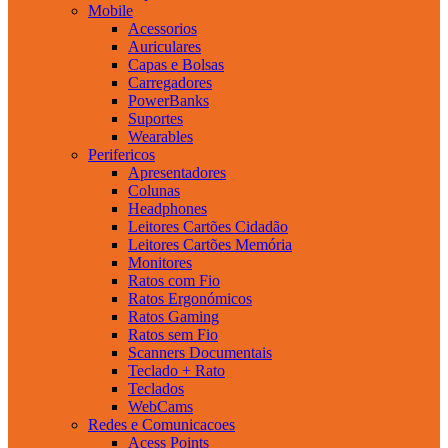
Mobile
Acessorios
Auriculares
Capas e Bolsas
Carregadores
PowerBanks
Suportes
Wearables
Perifericos
Apresentadores
Colunas
Headphones
Leitores Cartões Cidadão
Leitores Cartões Memória
Monitores
Ratos com Fio
Ratos Ergonómicos
Ratos Gaming
Ratos sem Fio
Scanners Documentais
Teclado + Rato
Teclados
WebCams
Redes e Comunicacoes
Acess Points