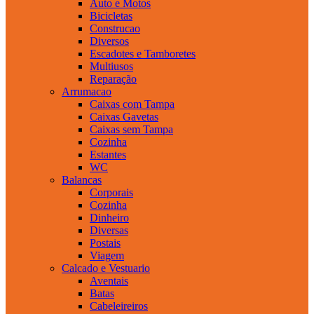
Auto e Motos
Bicicletas
Construcao
Diversos
Escadotes e Tamboretes
Multiusos
Reparação
Arrumacao
Caixas com Tampa
Caixas Gavetas
Caixas sem Tampa
Cozinha
Estantes
WC
Balancas
Corporais
Cozinha
Dinheiro
Diversas
Postais
Viagem
Calcado e Vestuario
Aventais
Batas
Cabeleireiros