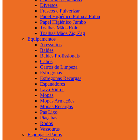
Diversos
Frascos e Pulverizar
Papel Higiénico Folha a Folha
Papel Higiénico Jumbo
Toalhas Mãos Rolo
Toalhas Mãos Zig-Zag
Equipamentos
Acessorios
Baldes
Baldes Profissionais
Cabos
Carros de Limpeza
Esfregonas
Esfregonas Recargas
Espanadores
Lava Vidros
Mopas
Mopas Armações
Mopas Recargas
Pás Lixo
Piaçabas
Rodos
Vassouras
Esponjas e Panos