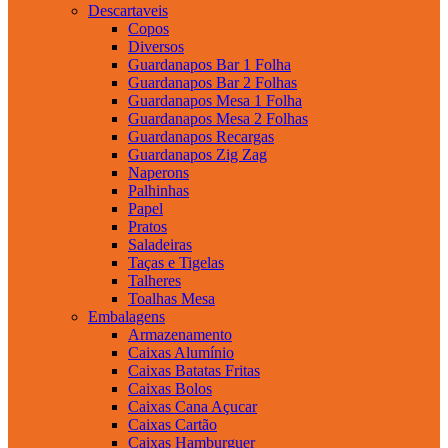
Descartaveis
Copos
Diversos
Guardanapos Bar 1 Folha
Guardanapos Bar 2 Folhas
Guardanapos Mesa 1 Folha
Guardanapos Mesa 2 Folhas
Guardanapos Recargas
Guardanapos Zig Zag
Naperons
Palhinhas
Papel
Pratos
Saladeiras
Taças e Tigelas
Talheres
Toalhas Mesa
Embalagens
Armazenamento
Caixas Alumínio
Caixas Batatas Fritas
Caixas Bolos
Caixas Cana Açucar
Caixas Cartão
Caixas Hamburguer