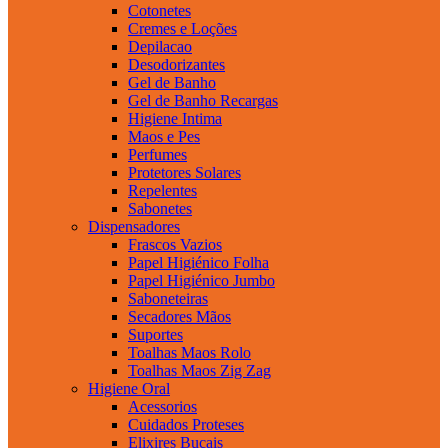
Cotonetes
Cremes e Loções
Depilacao
Desodorizantes
Gel de Banho
Gel de Banho Recargas
Higiene Intima
Maos e Pes
Perfumes
Protetores Solares
Repelentes
Sabonetes
Dispensadores
Frascos Vazios
Papel Higiénico Folha
Papel Higiénico Jumbo
Saboneteiras
Secadores Mãos
Suportes
Toalhas Maos Rolo
Toalhas Maos Zig Zag
Higiene Oral
Acessorios
Cuidados Proteses
Elixires Bucais