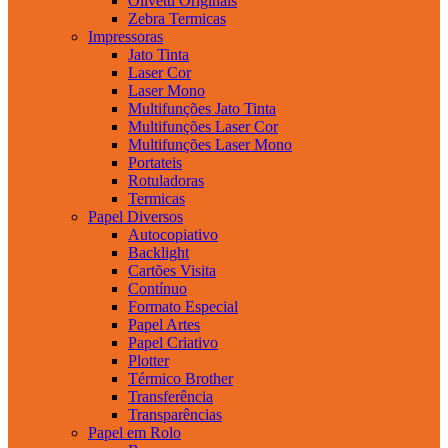
Olivetti Originais
Zebra Termicas
Impressoras
Jato Tinta
Laser Cor
Laser Mono
Multifunções Jato Tinta
Multifunções Laser Cor
Multifunções Laser Mono
Portateis
Rotuladoras
Termicas
Papel Diversos
Autocopiativo
Backlight
Cartões Visita
Contínuo
Formato Especial
Papel Artes
Papel Criativo
Plotter
Térmico Brother
Transferência
Transparências
Papel em Rolo