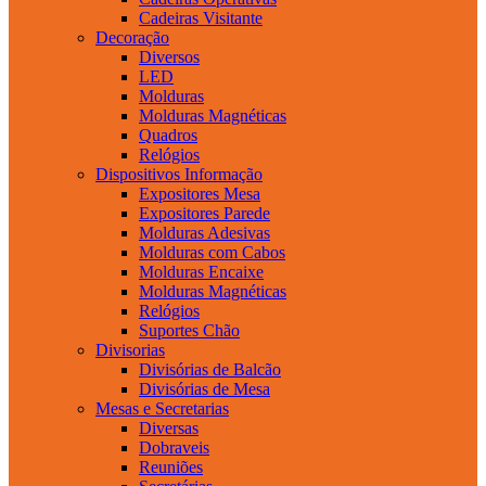
Cadeiras Visitante
Decoração
Diversos
LED
Molduras
Molduras Magnéticas
Quadros
Relógios
Dispositivos Informação
Expositores Mesa
Expositores Parede
Molduras Adesivas
Molduras com Cabos
Molduras Encaixe
Molduras Magnéticas
Relógios
Suportes Chão
Divisorias
Divisórias de Balcão
Divisórias de Mesa
Mesas e Secretarias
Diversas
Dobraveis
Reuniões