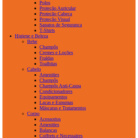
Polos
Proteção Auricular
Proteção Cabeça
Proteção Visual
Sapatos de Segurança
T-Shirts
Higiene e Beleza
Bebe
Champôs
Cremes e Loções
Fraldas
Toalhitas
Cabelo
Amenities
Champôs
Champôs Anti-Caspa
Condicionadores
Equipamentos
Lacas e Espumas
Máscaras e Tratamentos
Corpo
Acessorios
Amenities
Balanças
Coffrets e Necessaires