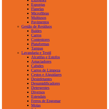
Esfregões
Esponjas
Flanelas
Microfibras
Multiusos
Pavimentos
Gestão de Resíduos
Baldes
Carros
Contentores
Plataformas
Tampas
Lavandaria e Textil
Alcatifas e Estofos
Amaciadores
Cabides
Carros de Limpeza
Cestos e Alguidares
Desinfetantes
Desumidificadores
Detergentes
Diversos
Estendais
Ferros de Engomar
Molas