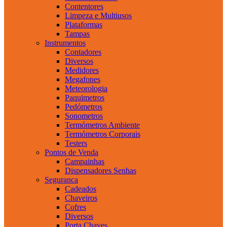
Contentores
Limpeza e Multiusos
Plataformas
Tampas
Instrumentos
Contadores
Diversos
Medidores
Megafones
Meteorologia
Paquimetros
Pedómetros
Sonometros
Termómetros Ambiente
Termómetros Corporais
Testers
Pontos de Venda
Campainhas
Dispensadores Senhas
Seguranca
Cadeados
Chaveiros
Cofres
Diversos
Porta Chaves