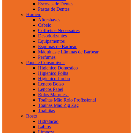
Escovas de Dentes
Pastas de Dentes
Homem
Aftershaves
Cabelo
Coffrets e Necessaires
Desodorizantes
Equipamentos
Espumas de Barbear
Máquinas e Lâminas de Barbear
Perfumes
Papel e Consumiveis
Higienico Domestico
Higienico Folha
Higienico Jumbo
Lencos Bolso
Lencos Papel
Rolos Marquesa
Toalhas Mão Rolo Profissional
Toalhas Mão Zig Zag
Toalhitas
Rosto
Hidratacao
Labios
Limpeza