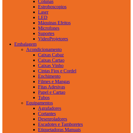
Colunas
Estroboscopios
Laser
LED
Máquinas Efeitos
Microfones
Suportes
VideoProjetores
Embalagem
Acondicionamento
Caixas Cabaz
Caixas Cartao
Caixas Vinho
Cintas Fios e Cordel
Enchimento
Filmes e Mangas
Fitas Adesivas
Papel e Cartao
Tubos
Equipamentos
Agrafadores
Cortantes
Desenroladores
Escadotes e Tamboretes
Etiquetadoras Manuais