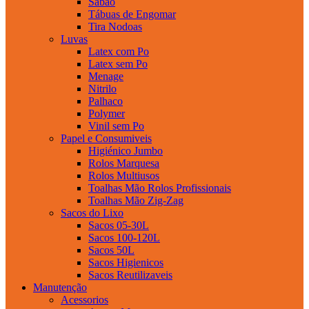
Sabao
Tábuas de Engomar
Tira Nodoas
Luvas
Latex com Po
Latex sem Po
Menage
Nitrilo
Palhaco
Polymer
Vinil sem Po
Papel e Consumiveis
Higiénico Jumbo
Rolos Marquesa
Rolos Multiusos
Toalhas Mão Rolos Profissionais
Toalhas Mão Zig-Zag
Sacos do Lixo
Sacos 05-30L
Sacos 100-120L
Sacos 50L
Sacos Higienicos
Sacos Reutilizaveis
Manutenção
Acessorios