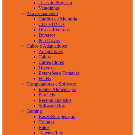
Telas de Projecao
Ventoinhas
Armazenamento
Cartões de Memória
CDs e DVDs
Discos Externos
Diversos
Pen Drives
Cabos e Adaptadores
Adaptadores
Cabos
Carregadores
Diversos
Extensões e Tomadas
HUBs
Computadores e Software
Fontes Alimentação
Portáteis
Recondicionados
Software Box
Gaming
Bases Refrigeração
Colunas
Ratos
Tapetes Rato