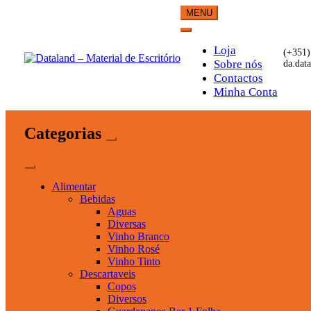
Skip
MENU
to
content
Loja
(+351)
Sobre nós
da.dat
Contactos
Dataland – Material de Esc
Material de Escritório
Minha Conta
Categorias
Alimentar
Bebidas
Aguas
Diversas
Vinho Branco
Vinho Rosé
Vinho Tinto
Descartaveis
Copos
Diversos