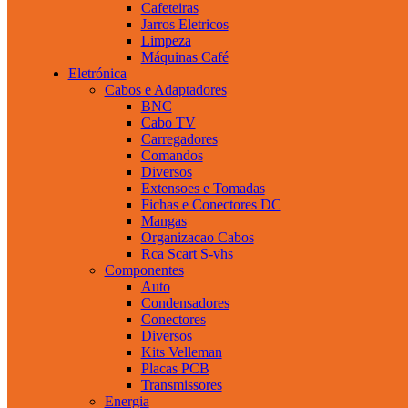
Cafeteiras
Jarros Eletricos
Limpeza
Máquinas Café
Eletrónica
Cabos e Adaptadores
BNC
Cabo TV
Carregadores
Comandos
Diversos
Extensoes e Tomadas
Fichas e Conectores DC
Mangas
Organizacao Cabos
Rca Scart S-vhs
Componentes
Auto
Condensadores
Conectores
Diversos
Kits Velleman
Placas PCB
Transmissores
Energia