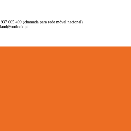
 937 605 499 (chamada para rede móvel nacional)
aland@outlook.pt
ritório