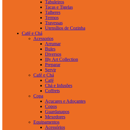
Tabuleiros
Taças e Tigelas
Talheres
Termos
Travessas
Utensílios de Cozinha
Café e Chá
Acessorios
Arrumar
Bules
Diversos
Illy Art Collection
Preparar
Servir
Café e Chá
Café
Chá e Infusões
Coffrets
Copa
Açucares e Adoçantes
Copos
Guardanapos
Mexedores
Equipamentos
Acessórios