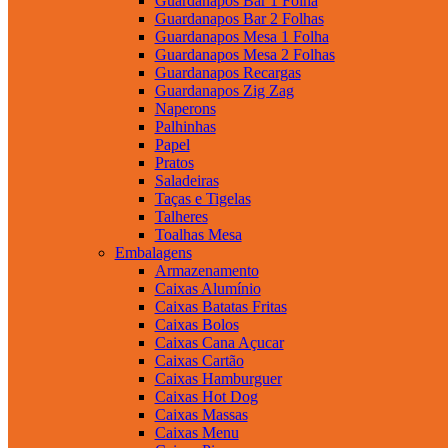
Guardanapos Bar 1 Folha
Guardanapos Bar 2 Folhas
Guardanapos Mesa 1 Folha
Guardanapos Mesa 2 Folhas
Guardanapos Recargas
Guardanapos Zig Zag
Naperons
Palhinhas
Papel
Pratos
Saladeiras
Taças e Tigelas
Talheres
Toalhas Mesa
Embalagens
Armazenamento
Caixas Alumínio
Caixas Batatas Fritas
Caixas Bolos
Caixas Cana Açucar
Caixas Cartão
Caixas Hamburguer
Caixas Hot Dog
Caixas Massas
Caixas Menu