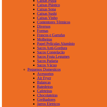
Caixas Pizza
Caixas Plástico
Caixas Sopa
Caixas Sushi
Caixas Vinho
Contentores Térmicos
Diversos
Formas
Frascos e Garrafas
Molheiras
Papel Películas Alumínio
Sacos Anti-Gordura
Sacos Congelação
Sacos Fruta Legumes
Sacos Padaria
Sacos Vácuo
Pequenos Domesticos
Acessorios
Air Fryer
Balanças
Batedeiras
Cafeteiras
Chocolateiras
Grelhadores
Jarros Eletricos