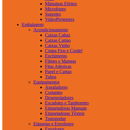
Máquinas Efeitos
Microfones
Suportes
VideoProjetores
Embalagem
Acondicionamento
Caixas Cabaz
Caixas Cartao
Caixas Vinho
Cintas Fios e Cordel
Enchimento
Filmes e Mangas
Fitas Adesivas
Papel e Cartao
Tubos
Equipamentos
Agrafadores
Cortantes
Desenroladores
Escadotes e Tamboretes
Etiquetadoras Manuais
Etiquetadoras Têxteis
Transportar
Etiquetas e Envelopes
Envelopes