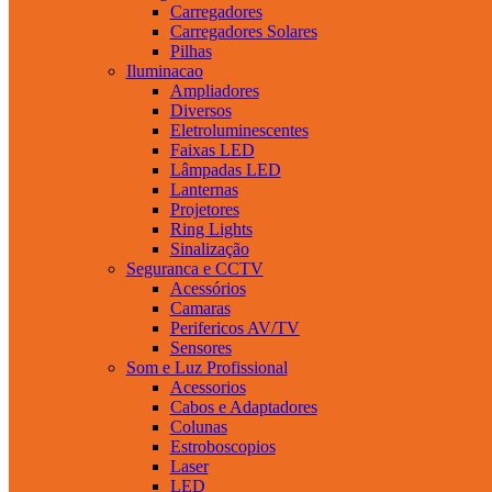
Carregadores
Carregadores Solares
Pilhas
Iluminacao
Ampliadores
Diversos
Eletroluminescentes
Faixas LED
Lâmpadas LED
Lanternas
Projetores
Ring Lights
Sinalização
Seguranca e CCTV
Acessórios
Camaras
Perifericos AV/TV
Sensores
Som e Luz Profissional
Acessorios
Cabos e Adaptadores
Colunas
Estroboscopios
Laser
LED