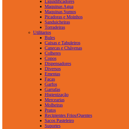
Liquidificadores
Maquinas Agua
Maquinas Sumos
Picadoras e Moinhos
Sanduicheiras
Torradeiras
Utilitarios
Bules
Caixas e Tabuleiros
Canecas e Chávenas
Colheres
Copos
Dispensadores
Diversos
Ementas
Facas
Garfos
Garrafas
Higienização
Mercearias
Molheiras
Pratos
Recipientes Frios/Quentes
Sacos Pasteleiro
Suportes