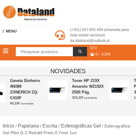
Skip
to
content
Dataland – Material de Escritório
(+351) 937 605 499 (chamada para
MENU
rede móvel nacional)
da.dataland@outlook.pt
0
0
0,00€
NOVIDADES
Gaveta Dinheiro
Toner HP 219X
T
4N/8M
Amarelo W2192X
P
ZONERICH ZQ-
2500 Pág.
3
C410F
163,11
€
14
Iva Incluido
60,10
€
Iva Incluido
Início
Papelaria
Escrita
Esferográficas Gel
/
/
/
/ Esferográfica
Gel Pilot G-2 Retrátil Preto 0,7mm 1un