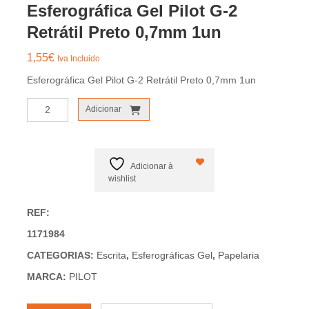
Esferográfica Gel Pilot G-2
Retrátil Preto 0,7mm 1un
1,55
€
Iva Incluido
Esferográfica Gel Pilot G-2 Retrátil Preto 0,7mm 1un
Quantidade
Adicionar
de
Esferográfica
Gel
Pilot
Adicionar à
G-
wishlist
2
Retrátil
REF:
Preto
1171984
0,7mm
1un
CATEGORIAS:
Escrita
,
Esferográficas Gel
,
Papelaria
MARCA:
PILOT