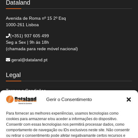
Dataland
Avenida de Roma nº 15 2º Esq
1000-261 Lisboa
(+351)
937 605 499
Seg a Sex | 9h ás 18h
(chamada para rede móvel nacional)
geral@dataland.pt
Legal
Termos e Condições
Politica de Cookies
Gerir o Consentimento
Politica de Privacidade
Envios e Devoluções
Para fornecer as melhores experiências, usamos tecnologias como
Pagamentos Seguros
cookies para armazenar e/ou aceder a informações do dispositivo.
Livre de Resolução
Consentir com essas tecnologias nos permitirá processar dados, como
Livro de Reclamações
comportamento de navegação ou IDs exclusivos neste site. Não consentir
ou retirar o consentimento pode afetar negativamante certos recursos e