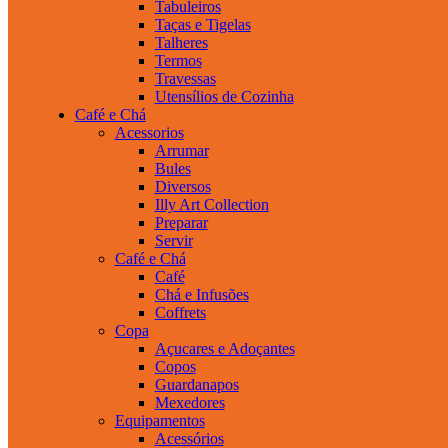
Tabuleiros
Taças e Tigelas
Talheres
Termos
Travessas
Utensílios de Cozinha
Café e Chá
Acessorios
Arrumar
Bules
Diversos
Illy Art Collection
Preparar
Servir
Café e Chá
Café
Chá e Infusões
Coffrets
Copa
Açucares e Adoçantes
Copos
Guardanapos
Mexedores
Equipamentos
Acessórios