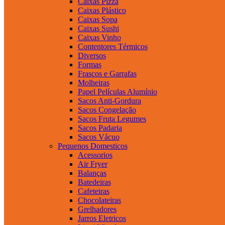
Caixas Pizza
Caixas Plástico
Caixas Sopa
Caixas Sushi
Caixas Vinho
Contentores Térmicos
Diversos
Formas
Frascos e Garrafas
Molheiras
Papel Películas Alumínio
Sacos Anti-Gordura
Sacos Congelação
Sacos Fruta Legumes
Sacos Padaria
Sacos Vácuo
Pequenos Domesticos
Acessorios
Air Fryer
Balanças
Batedeiras
Cafeteiras
Chocolateiras
Grelhadores
Jarros Eletricos