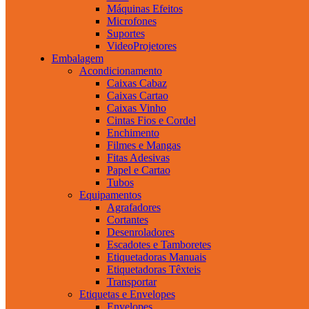
Máquinas Efeitos
Microfones
Suportes
VideoProjetores
Embalagem
Acondicionamento
Caixas Cabaz
Caixas Cartao
Caixas Vinho
Cintas Fios e Cordel
Enchimento
Filmes e Mangas
Fitas Adesivas
Papel e Cartao
Tubos
Equipamentos
Agrafadores
Cortantes
Desenroladores
Escadotes e Tamboretes
Etiquetadoras Manuais
Etiquetadoras Têxteis
Transportar
Etiquetas e Envelopes
Envelopes