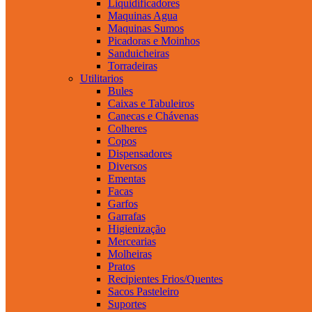
Liquidificadores
Maquinas Agua
Maquinas Sumos
Picadoras e Moinhos
Sanduicheiras
Torradeiras
Utilitarios
Bules
Caixas e Tabuleiros
Canecas e Chávenas
Colheres
Copos
Dispensadores
Diversos
Ementas
Facas
Garfos
Garrafas
Higienização
Mercearias
Molheiras
Pratos
Recipientes Frios/Quentes
Sacos Pasteleiro
Suportes