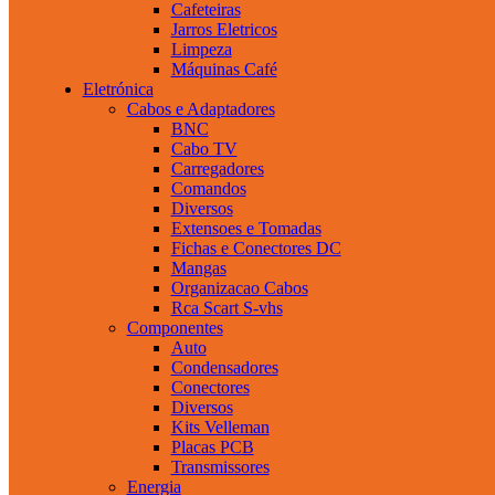
Cafeteiras
Jarros Eletricos
Limpeza
Máquinas Café
Eletrónica
Cabos e Adaptadores
BNC
Cabo TV
Carregadores
Comandos
Diversos
Extensoes e Tomadas
Fichas e Conectores DC
Mangas
Organizacao Cabos
Rca Scart S-vhs
Componentes
Auto
Condensadores
Conectores
Diversos
Kits Velleman
Placas PCB
Transmissores
Energia