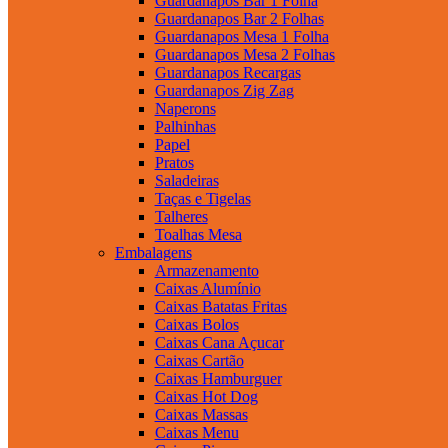
Guardanapos Bar 1 Folha
Guardanapos Bar 2 Folhas
Guardanapos Mesa 1 Folha
Guardanapos Mesa 2 Folhas
Guardanapos Recargas
Guardanapos Zig Zag
Naperons
Palhinhas
Papel
Pratos
Saladeiras
Taças e Tigelas
Talheres
Toalhas Mesa
Embalagens
Armazenamento
Caixas Alumínio
Caixas Batatas Fritas
Caixas Bolos
Caixas Cana Açucar
Caixas Cartão
Caixas Hamburguer
Caixas Hot Dog
Caixas Massas
Caixas Menu