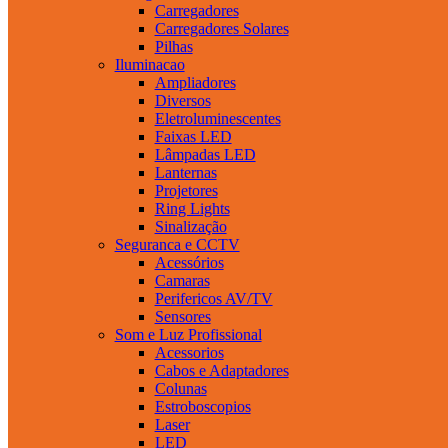
Carregadores
Carregadores Solares
Pilhas
Iluminacao
Ampliadores
Diversos
Eletroluminescentes
Faixas LED
Lâmpadas LED
Lanternas
Projetores
Ring Lights
Sinalização
Seguranca e CCTV
Acessórios
Camaras
Perifericos AV/TV
Sensores
Som e Luz Profissional
Acessorios
Cabos e Adaptadores
Colunas
Estroboscopios
Laser
LED