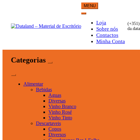
Skip
MENU
to
content
Loja
(+351)
Sobre nós
da.dat
Contactos
Dataland – Material de Esc
Material de Escritório
Minha Conta
Categorias
Alimentar
Bebidas
Aguas
Diversas
Vinho Branco
Vinho Rosé
Vinho Tinto
Descartaveis
Copos
Diversos