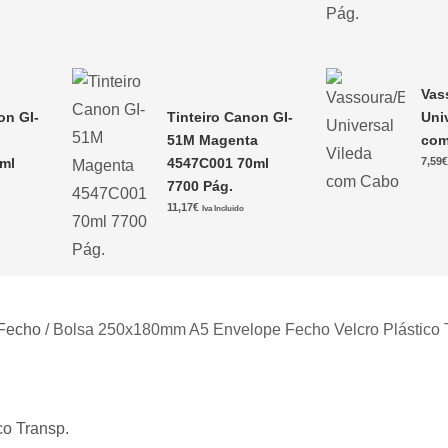
Vas
on GI-
Tinteiro Canon GI-
Uni
51M Magenta
com
ml
4547C001 70ml
7,59
7700 Pág.
11,17
€
Iva Incluido
Fecho
/ Bolsa 250x180mm A5 Envelope Fecho Velcro Plástico 