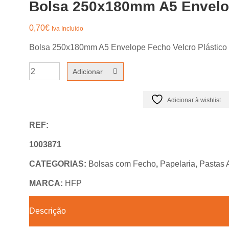
Bolsa 250x180mm A5 Envelop
0,70
€
Iva Incluido
Bolsa 250x180mm A5 Envelope Fecho Velcro Plástico 
Quantidade
Adicionar
de
Bolsa
Adicionar à wishlist
250x180mm
REF:
A5
Envelope
1003871
Fecho
CATEGORIAS:
Bolsas com Fecho
,
Papelaria
,
Pastas 
Velcro
MARCA:
HFP
Plástico
Transp.
Descrição