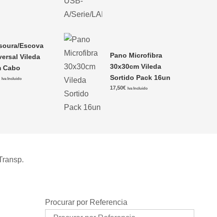
soura/Escova
Pano Microfibra
versal Vileda
30x30cm Vileda
 Cabo
Sortido Pack 16un
€
Iva Incluido
17,50
€
Iva Incluido
Transp.
Procurar por Referencia