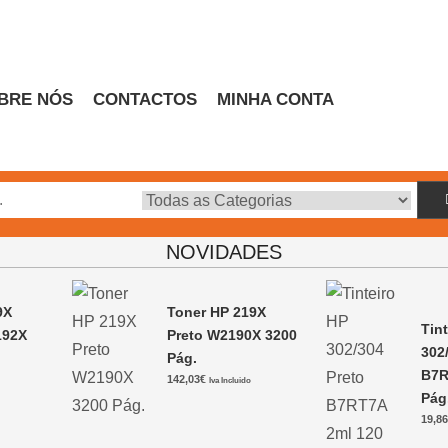
BRE NÓS
CONTACTOS
MINHA CONTA
Escritório
NOVIDADES
9X
Toner HP 219X
Tin
192X
Preto W2190X 3200
302
Pág.
B7R
142,03
€
Iva Incluido
Pág
19,8