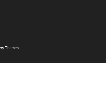
ery Themes
.