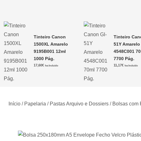
Tinteiro Canon
Tinteiro Can
1500XL Amarelo
51Y Amarelo
9195B001 12ml
4548C001 70
1000 Pág.
7700 Pág.
17,60
€
11,17
€
Iva Incluido
Iva Incluido
Início
/
Papelaria
/
Pastas Arquivo e Dossiers
/
Bolsas com 