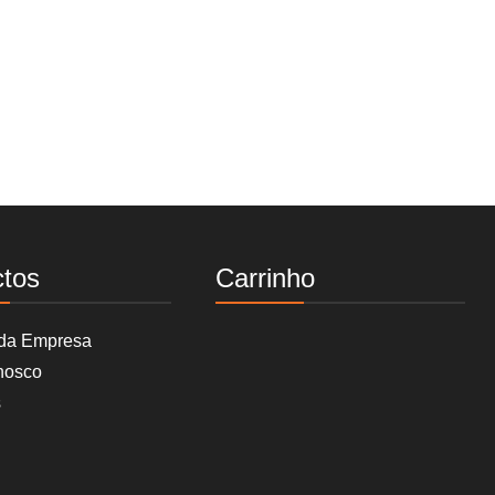
ctos
Carrinho
 da Empresa
nosco
s