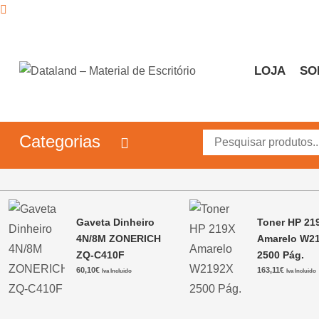
Skip
to
content
LOJA
SO
Dataland – Material de 
Material de Escritório
Categorias
Gaveta Dinheiro
Toner HP 21
4N/8M ZONERICH
Amarelo W2
ZQ-C410F
2500 Pág.
60,10
€
163,11
€
Iva Incluido
Iva Incluido