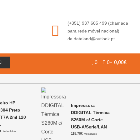
(+351) 937 605 499 (chamada
para rede móvel nacional)
da.dataland@outlook.pt
0
0
0,00€
teiro HP
Impressora
/304 Preto
DDIGITAL Térmica
T7A 2ml 120
S260M c/ Corte
.
USB-A/Serie/LAN
6
€
Iva Incluido
115,79
€
Iva Incluido