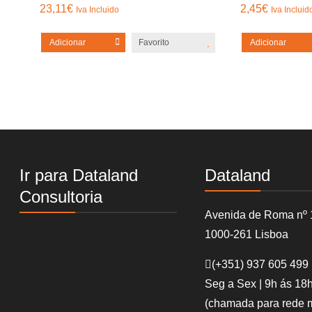
23,11
€
2,45
€
Iva Incluido
Iva Incluid
Adicionar
Favorito
Adicionar
Ir para Dataland
Dataland
Consultoria
Avenida de Roma nº 
1000-261 Lisboa
(+351)
937 605 499
Seg a Sex | 9h ás 18
(chamada para rede 